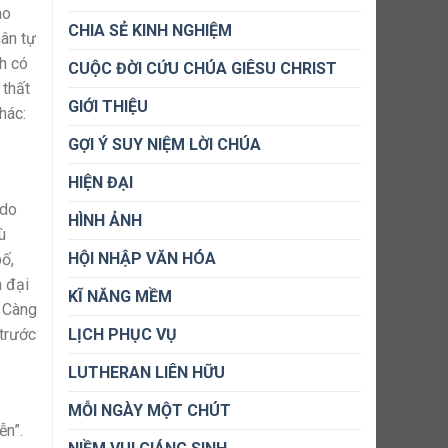
ao
CHIA SẺ KINH NGHIỆM
hân tự
nh có
CUỘC ĐỜI CỨU CHÚA GIÊSU CHRIST
 thất
GIỚI THIỆU
hác:
GỢI Ý SUY NIỆM LỜI CHÚA
HIỆN ĐẠI
 do
HÌNH ẢNH
ù
HỘI NHẬP VĂN HÓA
ố,
n đại
KĨ NĂNG MỀM
: Càng
 trước
LỊCH PHỤC VỤ
LUTHERAN LIÊN HỮU
MỖI NGÀY MỘT CHÚT
ễn”.