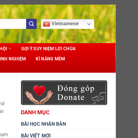
Vietnamese
HỘI
GỢI Ý SUY NIỆM LỜI CHÚA
KINH NGHIỆM
KĨ NĂNG MỀM
thể
ắn
DANH MỤC
BÀI HỌC NHÂN BẢN
phạm
BÀI VIẾT MỚI