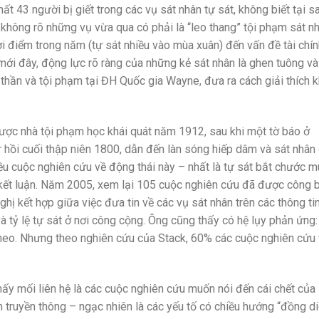
ất 43 người bị giết trong các vụ sát nhân tự sát, không biết tại s
 không rõ những vụ vừa qua có phải là “leo thang” tội phạm sát n
ời điểm trong năm (tự sát nhiều vào mùa xuân) đến vấn đề tài chí
 mới đây, động lực rõ ràng của những kẻ sát nhân là ghen tuông và
thần và tội phạm tại ĐH Quốc gia Wayne, đưa ra cách giải thích k
được nhà tội phạm học khái quát năm 1912, sau khi một tờ báo ở
 hồi cuối thập niên 1800, dẫn đến làn sóng hiếp dâm và sát nhân
u cuộc nghiên cứu về động thái này – nhất là tự sát bắt chước m
 kết luận. Năm 2005, xem lại 105 cuộc nghiên cứu đã được công b
ị kết hợp giữa việc đưa tin về các vụ sát nhân trên các thông ti
và tỷ lệ tự sát ở nơi công cộng. Ông cũng thấy có hệ lụy phản ứng
 theo. Nhưng theo nghiên cứu của Stack, 60% các cuộc nghiên cứu
hấy mối liên hệ là các cuộc nghiên cứu muốn nói đến cái chết của
ện truyền thông – ngạc nhiên là các yếu tố có chiều hướng “đồng di