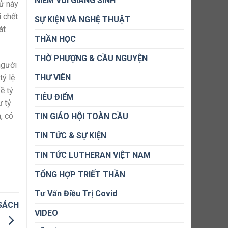
NIỀM VUI GIÁNG SINH
tử này
i chết
SỰ KIỆN VÀ NGHỆ THUẬT
át
THẦN HỌC
THỜ PHƯỢNG & CẦU NGUYỆN
người
THƯ VIÊN
tỷ lệ
ề tỷ
TIÊU ĐIỂM
ư tỷ
, có
TIN GIÁO HỘI TOÀN CẦU
TIN TỨC & SỰ KIỆN
TIN TỨC LUTHERAN VIỆT NAM
TỔNG HỢP TRIẾT THẦN
Tư Vấn Điều Trị Covid
 SÁCH
VIDEO