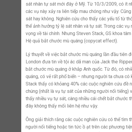
sát nhân tự sát mới đây ở Mỹ. Từ 10/3/2009, có ít nh
các vụ này xảy ra liên tiếp mau chóng như vậy. Cũng
sát hay không. Nghiên cứu cho thấy các yếu tố từ th
thể ảnh hưởng tỷ lệ sát nhân và tự sát. Trong các vụ
vọng về tài chính. Nhưng Steven Stack, GS khoa tâm 
Hệ quả bắt chước mù quáng (copycat effect).
Lý thuyết về việc bắt chước mù quáng lần đầu tiên 
London đưa tin về tội ác dã man của Jack the Ripper
bắt chước mù quáng ở khắp Anh quốc. Từ đó, có nhiề
quáng, có vẻ rất phổ biến – nhưng người ta chưa có
Stack thấy có khỏang 40% các cuộc nghiên cứu đề ngh
chúng (nhất là vụ tự sát của những người nổi tiếng) 
thấy nhiều vụ tự sát, càng nhiều cái chết bắt chước
đây không thấy mối liên hệ như vậy.
Ông giải thích rằng các cuộc nghiên cứu có thể tìm t
người nổi tiếng hoặc tin tức ồ ạt trên các phương ti