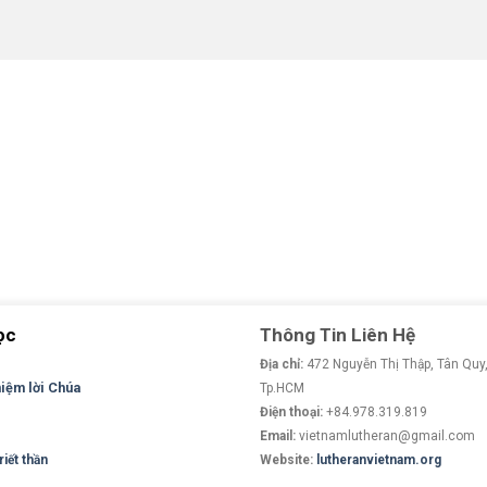
ọc
Thông Tin Liên Hệ
Địa chỉ:
472 Nguyễn Thị Thập, Tân Quy,
niệm lời Chúa
Tp.HCM
Điện thoại:
+84.978.319.819
Email:
vietnamlutheran@gmail.com
iết thần
Website:
lutheranvietnam.org