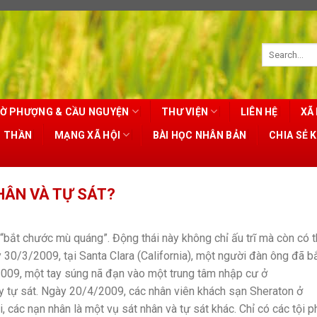
Ờ PHƯỢNG & CẦU NGUYỆN
THƯ VIỆN
LIÊN HỆ
XÃ 
T THẦN
MẠNG XÃ HỘI
BÀI HỌC NHÂN BẢN
CHIA SẺ 
HÂN VÀ TỰ SÁT?
 “bắt chước mù quáng”. Động thái này không chỉ ấu trĩ mà còn có 
30/3/2009, tại Santa Clara (California), một người đàn ông đã b
/2009, một tay súng nã đạn vào một trung tâm nhập cư ở
y tự sát. Ngày 20/4/2009, các nhân viên khách sạn Sheraton ở
i, các nạn nhân là một vụ sát nhân và tự sát khác. Chỉ có các tội 