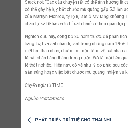
Stack nói: “Các câu chuyện rất có thể ảnh hưởng là c
có thể gây hệ lụy bắt chước mù quáng gấp 5,2 lần so
của Marilyn Monroe, tỷ lệ tự sát ở Mỹ tăng khỏang
nhân tự sát (khác với chỉ sát nhân) có liên quan tộ
Nghiên cứu này, công bố 20 năm trước, đã phân tích 
hàng loạt và sát nhân tự sát trong những năm 1968 t
giết hại thân nhân, nhưng có mức tăng về sát nhân s
lệ sát nhân hàng tháng trong nước. Đó là mối liên qu
lệ thất nghiệp. Hiện nay, có vẻ như lý do phía sau cá
sẵn súng hoặc việc bắt chước mù quáng, nhiệm vụ kh
Chyển ngữ từ TIME
Nguồn VietCatholic
PHÁT TRIỂN TRÍ TUỆ CHO THAI NHI