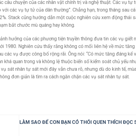
ác câu chuyện của các nhân vật chính trị và nghệ thuật. Các vụ tự 
 với các vụ tự tử của dân thường”. Chẳng hạn, trong tháng sau cá
 12%. Stack cũng hướng dẫn một cuộc nghiên cứu xem động thái s
i phạm bắt chước mù quáng hay không.
ảnh hưởng của các phương tiện truyền thông đưa tin các vụ giết 
ới 1980. Nghiên cứu thấy rằng không có mối liên hệ về mức tăng 
au các vụ được công bố rộng rãi. Ông nói: “Có mức tăng đáng kể v
an khá quan trong và không lệ thuộc biến số kiểm soát chủ yếu nh
c vụ sát nhân tự sát mới đây vẫn chưa rõ, nhưng dù do kinh tế, mùa
ông đơn giản là tìm ra cách ngăn chặn các vụ sát nhân tự sát.
LÀM SAO ĐỂ CON BẠN CÓ THÓI QUEN THÍCH ĐỌC