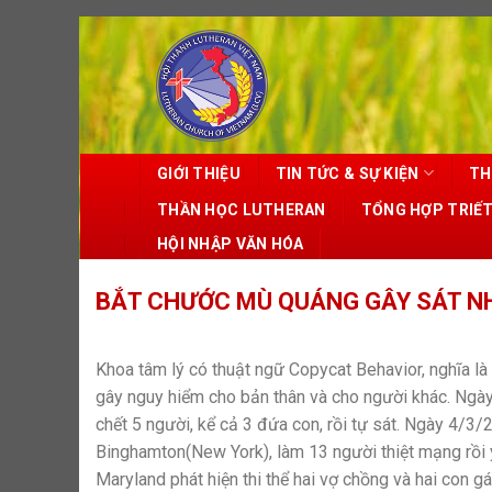
Skip
to
content
GIỚI THIỆU
TIN TỨC & SỰ KIỆN
TH
THẦN HỌC LUTHERAN
TỔNG HỢP TRIẾ
HỘI NHẬP VĂN HÓA
BẮT CHƯỚC MÙ QUÁNG GÂY SÁT N
Khoa tâm lý có thuật ngữ Copycat Behavior, nghĩa là
gây nguy hiểm cho bản thân và cho người khác. Ngày 
chết 5 người, kể cả 3 đứa con, rồi tự sát. Ngày 4/3
Binghamton(New York), làm 13 người thiệt mạng rồi 
Maryland phát hiện thi thể hai vợ chồng và hai con gá