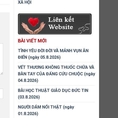
XÃ HỘI
BÀI VIẾT MỚI
TÌNH YÊU ĐỜI ĐỜI VÀ MẢNH VỤN ÂN
ĐIỂN (ngày 05.8.2026)
VẾT THƯƠNG KHÔNG THUỐC CHỮA VÀ
BÀN TAY CỦA ĐẤNG CỨU CHUỘC (ngày
04.8.2026)
BÀI HỌC THUẬT GIÁO DỤC ĐỨC TIN
(03.8.2026)
NGƯỜI DÁM NÓI THẬT (ngày
01.8.2026)