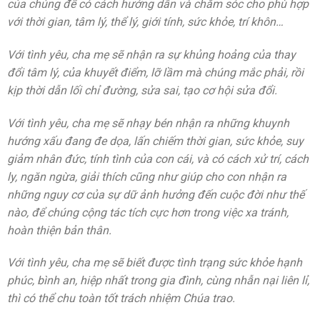
của chúng để có cách hướng dẫn và chăm sóc cho phù hợp
với thời gian, tâm lý, thể lý, giới tính, sức khỏe, trí khôn…
Với tình yêu, cha mẹ sẽ nhận ra sự khủng hoảng của thay
đổi tâm lý, của khuyết điểm, lỡ lầm mà chúng mắc phải, rồi
kịp thời dẫn lối chỉ đường, sửa sai, tạo cơ hội sửa đổi.
Với tình yêu, cha mẹ sẽ nhạy bén nhận ra những khuynh
hướng xấu đang đe dọa, lấn chiếm thời gian, sức khỏe, suy
giảm nhân đức, tính tình của con cái, và có cách xử trí, cách
ly, ngăn ngừa, giải thích cũng như giúp cho con nhận ra
những nguy cơ của sự dữ ảnh hưởng đến cuộc đời như thế
nào, để chúng cộng tác tích cực hơn trong việc xa tránh,
hoàn thiện bản thân.
Với tình yêu, cha mẹ sẽ biết được tình trạng sức khỏe hạnh
phúc, bình an, hiệp nhất trong gia đình, cùng nhẫn nại liên lỉ,
thì có thể chu toàn tốt trách nhiệm Chúa trao.