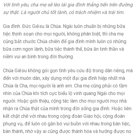
Với tình yêu, cha mẹ sẽ lèo lái gia đình thẳng tiến trên đường
sự thật. Là người chủ tốt lành, có trách nhiệm và trái tim.
Gia đình. Đức Giêsu là Chúa. Ngài luôn chuẩn bị những bữa
tiệc thịnh soạn cho mọi người, không phân biệt, thì cha mẹ
cũng bắt chước Chúa chiên để gia đình mình luôn có những
bữa cơm ngon lành, bữa tiệc thánh thể, bữa ăn tinh thần và
niềm vui an bình trong đời thường.
Chúa Giêsu không gói gọn tình yêu cứu độ trong dân riêng, mà
đến với muôn dân, xây dựng một đại gia đình hiệp nhất mà
Chúa là Cha, mọi người là anh em. Cha mẹ cũng phải có tầm
nhìn của Chúa khi tích cực biểu lộ vinh quang Ngài cho mọi
người. Hoặc giới thiệu, cộng tác làm cho mọi người mọi nhà
nhận ra Chúa thật của mình trong đời sống gia đình. Hoặc liên
kết chặt chẽ với nhau trong cộng đoàn Giáo hội, cộng đoàn
phụng vụ, để luôn có gắn bó vui buồn với nhau trong bàn tiệc,
bàn thánh, nhờ vậy ai cũng được thánh hóa và hưởng được no