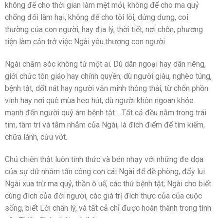
không để cho thời gian làm mệt mỏi, không để cho ma quỷ
chống đối làm hại, không để cho tội lỗi, dửng dưng, coi
thường của con người, hay địa lý, thời tiết, nơi chốn, phương
tiện làm cản trở việc Ngài yêu thương con người.
Ngài chăm sóc không từ một ai. Dù dân ngoại hay dân riêng,
giới chức tôn giáo hay chính quyền; dù người giàu, nghèo túng,
bệnh tật, dốt nát hay người văn minh thông thái; từ chốn phồn
vinh hay nơi quê mùa heo hút; dù người khôn ngoan khỏe
mạnh đến người quỷ ám bệnh tật… Tất cả đều nằm trong trái
tim, tâm trí và tằm nhắm của Ngài, là đích điểm để tìm kiếm,
chữa lành, cứu vớt.
Chủ chiên thật luôn tỉnh thức và bén nhạy với những đe dọa
của sự dữ nhằm tấn công con cái Ngài để đề phòng, đẩy lui.
Ngài xua trừ ma quỷ, thần ô uế, các thứ bệnh tật; Ngài cho biết
cùng đích của đời người, các giá trị đích thực của của cuộc
sống, biết Lời chân lý, và tất cả chỉ được hoàn thành trong tình