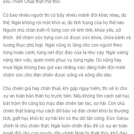
yêu Thiên Chúa thật mà thôi.
Có bao nhiêu người thì có bấy nhiêu mảnh đời khác nhau, dù
thế, Ngài không rời mắt khỏi ai, dù tình trạng của họ thế nào.
Người chủ chăn biết rõ từng con về tính tình, khỏe yếu, sở
thích.. để chăm sóc từng con có được sức khỏe, chữa bệnh và
lương thực phù hợp. Ngài cũng lo lắng cho con người theo
từng hoàn cảnh, từng nét độc đáo của ta như vậy. Ngài siêng
năng làm việc, quên mình phục vụ từng ngày. Dù nắng hay
mưa Ngài không bao giờ xao nhãng việc dâng hiến đời mình
chăm sóc cho đàn chiên được sống và sống dồi dào.
Chủ chiên giả hay chăn thuê, khi gặp nguy hiểm, thì sẽ lo cho
sự an toàn bản thân họ trước tiên. Nếu không tìm cách sát hại,
bắt trộm thì cũng bỏ mặc đàn chiên tan tác, sợ hãi. Còn chủ
chiên thật bằng mọi cách để bảo vệ đàn chiên khỏi bị thương
tích, giết hại, khỏi bị sợ hãi khi có thú dữ tấn công. Đức Giêsu
chính là chủ chiên thật. Ngài luôn chiến đấu để có sự an toàn
tuyệt đối cho con người, dầu chính Ngài bị thiệt thòi, khổ đau,