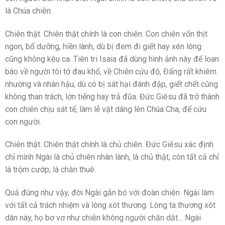
là Chúa chiên.
Chiên thật. Chiên thật chính là con chiên. Con chiên vốn thịt
ngon, bổ dưỡng, hiền lành, dù bị đem đi giết hay xén lông
cũng không kêu ca. Tiên tri Isaia đã dùng hình ảnh này để loan
báo về người tôi tớ đau khổ, về Chiên cứu độ, Đấng rất khiêm
nhường và nhân hậu, dù có bị sát hại đánh đập, giết chết cũng
không than trách, lớn tiếng hay trả đũa. Đức Giêsu đã trở thành
con chiên chịu sát tế, làm lễ vật dâng lên Chúa Cha, để cứu
con người.
Chiên thật. Chiên thật chính là chủ chiên. Đức Giêsu xác định
chỉ mình Ngài là chủ chiên nhân lành, là chủ thật, còn tất cả chỉ
là trộm cướp, là chăn thuê.
Quả đúng như vậy, đời Ngài gắn bó với đoàn chiên. Ngài làm
với tất cả trách nhiệm và lòng xót thương. Lòng ta thương xót
dân này, họ bơ vơ như chiên không người chăn dắt… Ngài