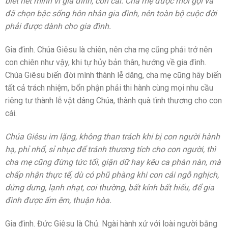
biết hết mình vì gia đình, con cái. Cha mẹ được mời gọi và
đã chọn bậc sống hôn nhân gia đình, nên toàn bộ cuộc đời
phải được dành cho gia đình.
Gia đình. Chúa Giêsu là chiên, nên cha mẹ cũng phải trở nên
con chiên như vậy, khi tự hủy bản thân, hướng về gia đình.
Chúa Giêsu biến đời mình thành lễ dâng, cha mẹ cũng hãy biến
tất cả trách nhiệm, bổn phận phải thi hành cùng mọi nhu cầu
riêng tư thành lễ vật dâng Chúa, thành quà tình thương cho con
cái.
Chúa Giêsu im lặng, không than trách khi bị con người hành
hạ, phỉ nhổ, sỉ nhục để tránh thương tích cho con người, thì
cha mẹ cũng đừng tức tối, giận dữ hay kêu ca phàn nàn, mà
chấp nhận thực tế, dù có phũ phàng khi con cái ngỗ nghịch,
dửng dưng, lạnh nhạt, coi thường, bất kính bất hiếu, để gia
đình được ấm êm, thuận hòa.
Gia đình. Đức Giêsu là Chủ. Ngài hành xử với loài người bằng