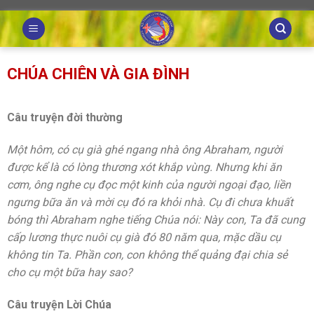
Skip
to
content
CHÚA CHIÊN VÀ GIA ĐÌNH
Câu truyện đời thường
Một hôm, có cụ già ghé ngang nhà ông Abraham, người
được kể là có lòng thương xót khắp vùng. Nhưng khi ăn
cơm, ông nghe cụ đọc một kinh của người ngoại đạo, liền
ngưng bữa ăn và mời cụ đó ra khỏi nhà. Cụ đi chưa khuất
bóng thì Abraham nghe tiếng Chúa nói: Này con, Ta đã cung
cấp lương thực nuôi cụ già đó 80 năm qua, mặc dầu cụ
không tin Ta. Phần con, con không thể quảng đại chia sẻ
cho cụ một bữa hay sao?
Câu truyện Lời Chúa