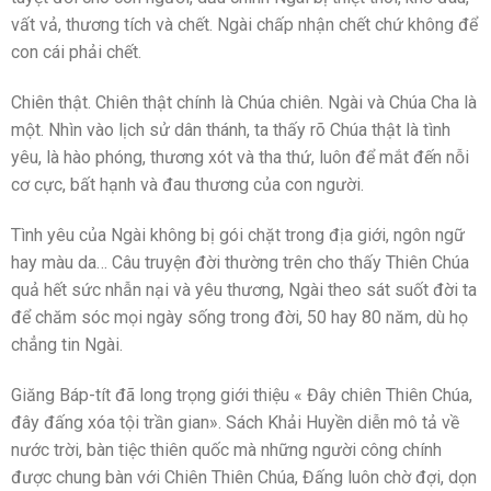
vất vả, thương tích và chết. Ngài chấp nhận chết chứ không để
con cái phải chết.
Chiên thật. Chiên thật chính là Chúa chiên. Ngài và Chúa Cha là
một. Nhìn vào lịch sử dân thánh, ta thấy rõ Chúa thật là tình
yêu, là hào phóng, thương xót và tha thứ, luôn để mắt đến nỗi
cơ cực, bất hạnh và đau thương của con người.
Tình yêu của Ngài không bị gói chặt trong địa giới, ngôn ngữ
hay màu da… Câu truyện đời thường trên cho thấy Thiên Chúa
quả hết sức nhẫn nại và yêu thương, Ngài theo sát suốt đời ta
để chăm sóc mọi ngày sống trong đời, 50 hay 80 năm, dù họ
chẳng tin Ngài.
Giăng Báp-tít đã long trọng giới thiệu « Đây chiên Thiên Chúa,
đây đấng xóa tội trần gian». Sách Khải Huyền diễn mô tả về
nước trời, bàn tiệc thiên quốc mà những người công chính
được chung bàn với Chiên Thiên Chúa, Đấng luôn chờ đợi, dọn