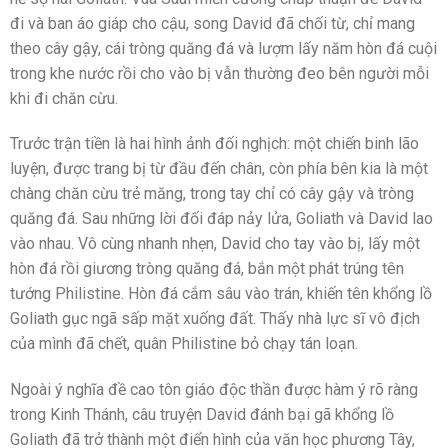
đi và ban áo giáp cho cậu, song David đã chối từ, chỉ mang
theo cây gậy, cái tròng quăng đá và lượm lấy năm hòn đá cuội
trong khe nước rồi cho vào bị vẫn thường đeo bên người mỗi
khi đi chăn cừu.
Trước trận tiền là hai hình ảnh đối nghịch: một chiến binh lão
luyện, được trang bị từ đầu đến chân, còn phía bên kia là một
chàng chăn cừu trẻ măng, trong tay chỉ có cây gậy và tròng
quăng đá. Sau những lời đối đáp nảy lửa, Goliath và David lao
vào nhau. Vô cùng nhanh nhẹn, David cho tay vào bị, lấy một
hòn đá rồi giương tròng quăng đá, bắn một phát trúng tên
tướng Philistine. Hòn đá cắm sâu vào trán, khiến tên khổng lồ
Goliath gục ngã sấp mặt xuống đất. Thấy nhà lực sĩ vô địch
của mình đã chết, quân Philistine bỏ chạy tán loạn.
Ngoài ý nghĩa đề cao tôn giáo độc thần được hàm ý rõ ràng
trong Kinh Thánh, câu truyện David đánh bại gã khổng lồ
Goliath đã trở thành một điển hình của văn học phương Tây,