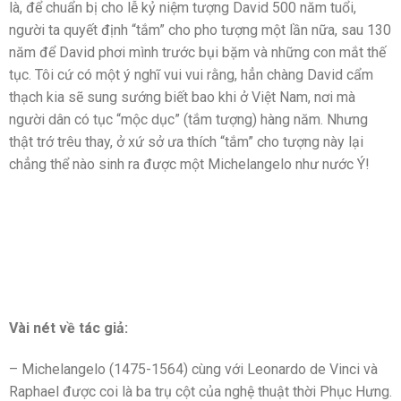
là, để chuẩn bị cho lễ kỷ niệm tượng David 500 năm tuổi,
người ta quyết định “tắm” cho pho tượng một lần nữa, sau 130
năm để David phơi mình trước bụi bặm và những con mắt thế
tục. Tôi cứ có một ý nghĩ vui vui rằng, hẳn chàng David cẩm
thạch kia sẽ sung sướng biết bao khi ở Việt Nam, nơi mà
người dân có tục “mộc dục” (tắm tượng) hàng năm. Nhưng
thật trớ trêu thay, ở xứ sở ưa thích “tắm” cho tượng này lại
chẳng thể nào sinh ra được một Michelangelo như nước Ý!
Vài nét về tác giả:
– Michelangelo (1475-1564) cùng với Leonardo de Vinci và
Raphael được coi là ba trụ cột của nghệ thuật thời Phục Hưng.