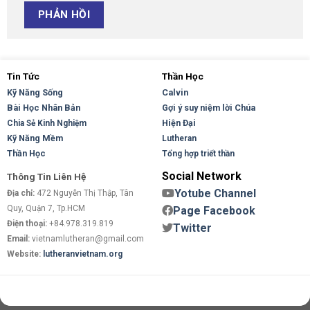
Tin Tức
Thần Học
Kỹ Năng Sống
Calvin
Bài Học Nhân Bản
Gợi ý suy niệm lời Chúa
Hiện Đại
Chia Sẻ Kinh Nghiệm
Kỹ Năng Mềm
Lutheran
Thần Học
Tổng hợp triết thần
Social Network
Thông Tin Liên Hệ
Yotube Channel
Địa chỉ:
472 Nguyễn Thị Thập, Tân
Quy, Quận 7, Tp.HCM
Page Facebook
Điện thoại:
+84.978.319.819
Twitter
Email:
vietnamlutheran@gmail.com
Website:
lutheranvietnam.org
Copyright 2026 ©
Flatsome Theme