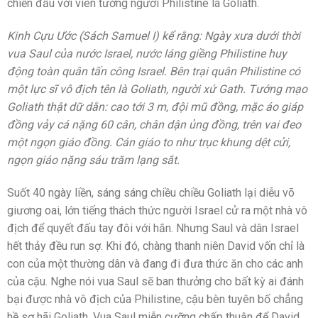
chiến đấu với viên tướng người Philistine là Goliath.
Kinh Cựu Ước (Sách Samuel I) kể rằng: Ngày xưa dưới thời
vua Saul của nước Israel, nước láng giềng Philistine huy
động toàn quân tấn công Israel. Bên trại quân Philistine có
một lực sĩ vô địch tên là Goliath, người xứ Gath. Tướng mạo
Goliath thật dữ dằn: cao tới 3 m, đội mũ đồng, mặc áo giáp
đồng vảy cá nặng 60 cân, chân dận ủng đồng, trên vai đeo
một ngọn giáo đồng. Cán giáo to như trục khung dệt cửi,
ngọn giáo nặng sáu trăm lạng sắt.
Suốt 40 ngày liền, sáng sáng chiều chiều Goliath lại diễu võ
giương oai, lớn tiếng thách thức người Israel cử ra một nhà vô
địch để quyết đấu tay đôi với hắn. Nhưng Saul và dân Israel
hết thảy đều run sợ. Khi đó, chàng thanh niên David vốn chỉ là
con của một thường dân và đang đi đưa thức ăn cho các anh
của cậu. Nghe nói vua Saul sẽ ban thưởng cho bất kỳ ai đánh
bại được nhà vô địch của Philistine, cậu bèn tuyên bố chẳng
hề sợ hãi Goliath. Vua Saul miễn cưỡng chấp thuận để David