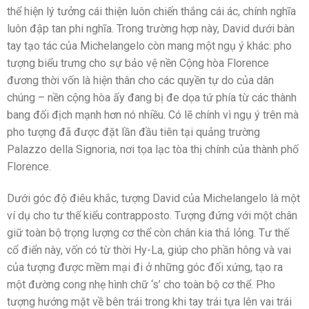
thể hiện lý tưởng cái thiện luôn chiến thắng cái ác, chính nghĩa
luôn đập tan phi nghĩa. Trong trường hợp này, David dưới bàn
tay tạo tác của Michelangelo còn mang một ngụ ý khác: pho
tượng biểu trưng cho sự bảo vệ nền Cộng hòa Florence
đương thời vốn là hiện thân cho các quyền tự do của dân
chúng – nền cộng hòa ấy đang bị đe dọa tứ phía từ các thành
bang đối địch mạnh hơn nó nhiều. Có lẽ chính vì ngụ ý trên mà
pho tượng đã được đặt lần đầu tiên tại quảng trường
Palazzo della Signoria, nơi tọa lạc tòa thị chính của thành phố
Florence.
Dưới góc độ điêu khắc, tượng David của Michelangelo là một
ví dụ cho tư thế kiểu contrapposto. Tượng đứng với một chân
giữ toàn bộ trọng lượng cơ thể còn chân kia thả lỏng. Tư thế
cổ điển này, vốn có từ thời Hy-La, giúp cho phần hông và vai
của tượng được mềm mại đi ở những góc đối xứng, tạo ra
một đường cong nhẹ hình chữ ‘s’ cho toàn bộ cơ thể. Pho
tượng hướng mặt về bên trái trong khi tay trái tựa lên vai trái