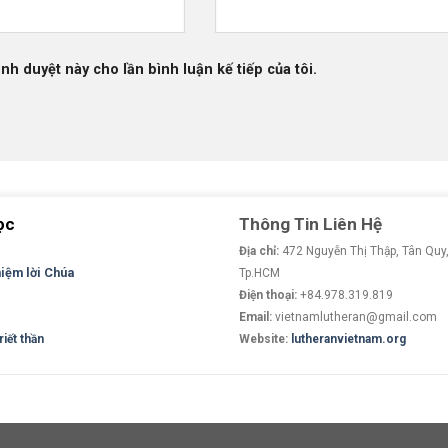
ình duyệt này cho lần bình luận kế tiếp của tôi.
ọc
Thông Tin Liên Hệ
Địa chỉ:
472 Nguyễn Thị Thập, Tân Quy,
niệm lời Chúa
Tp.HCM
Điện thoại:
+84.978.319.819
Email:
vietnamlutheran@gmail.com
iết thần
Website:
lutheranvietnam.org