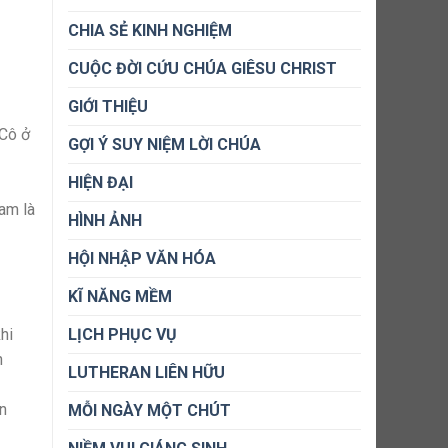
CHIA SẺ KINH NGHIỆM
CUỘC ĐỜI CỨU CHÚA GIÊSU CHRIST
GIỚI THIỆU
 Cô ở
GỢI Ý SUY NIỆM LỜI CHÚA
HIỆN ĐẠI
ham là
HÌNH ẢNH
HỘI NHẬP VĂN HÓA
KĨ NĂNG MỀM
hi
LỊCH PHỤC VỤ
n
LUTHERAN LIÊN HỮU
n
MỖI NGÀY MỘT CHÚT