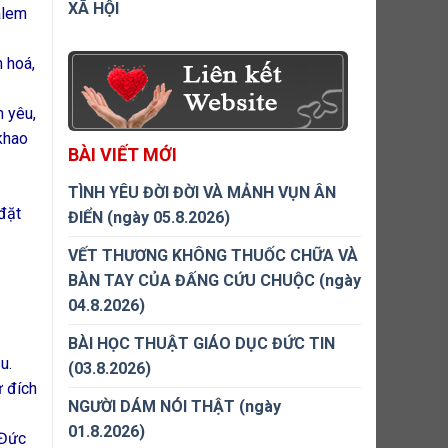
XÃ HỘI
alem
n hoá,
h yêu,
khao
BÀI VIẾT MỚI
TÌNH YÊU ĐỜI ĐỜI VÀ MẢNH VỤN ÂN
đặt
ĐIỂN (ngày 05.8.2026)
VẾT THƯƠNG KHÔNG THUỐC CHỮA VÀ
BÀN TAY CỦA ĐẤNG CỨU CHUỘC (ngày
04.8.2026)
BÀI HỌC THUẬT GIÁO DỤC ĐỨC TIN
u.
(03.8.2026)
ứ đích
NGƯỜI DÁM NÓI THẬT (ngày
01.8.2026)
 Đức