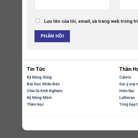
Lưu tên của tôi, email, và trang web trong tr
Tin Tức
Thần H
Kỹ Năng Sống
Calvin
Bài Học Nhân Bản
Gợi ý suy 
Hiện Đại
Chia Sẻ Kinh Nghiệm
Kỹ Năng Mềm
Lutheran
Thần Học
Tổng hợp tr
Copyright 2026 ©
Flatsome Theme