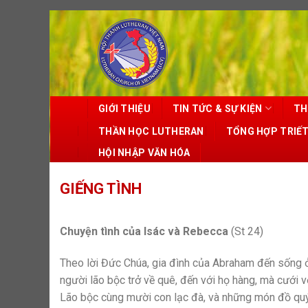
Skip
to
content
GIỚI THIỆU
TIN TỨC & SỰ KIỆN
TH
THẦN HỌC LUTHERAN
TỔNG HỢP TRIẾ
HỘI NHẬP VĂN HÓA
GIẾNG TÌNH
Chuyện tình của Isác và Rebecca
(St 24)
Theo lời Đức Chúa, gia đình của Abraham đến sống ở
người lão bộc trở về quê, đến với họ hàng, mà cưới vợ
Lão bộc cùng mười con lạc đà, và những món đồ quý