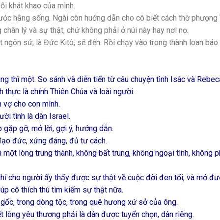
nỗi khát khao của mình.
 nước hằng sống. Ngài còn huớng dẫn cho cô biết cách thờ phượng
chân lý và sự thật, chứ không phải ở núi này hay nơi nọ.
t ngôn sứ, là Đức Kitô, sẽ đến. Rồi chạy vào trong thành loan báo
ng thì một. So sánh và diễn tiến từ câu chuyện tình Isác và Rebec
h thực là chính Thiên Chúa và loài người.
m vợ cho con mình.
ời tình là dân Israel.
p gặp gỡ, mở lời, gợi ý, hướng dẫn.
 đạo đức, xứng đáng, đủ tư cách.
i một lòng trung thành, không bất trung, không ngoại tình, không 
hỉ cho người ấy thấy được sự thật về cuộc đời đen tối, và mở đư
iúp cô thích thú tìm kiếm sự thật nữa.
 gốc, trong dòng tộc, trong quê hương xứ sở của ông.
ết lòng yêu thương phải là dân được tuyển chọn, dân riêng.