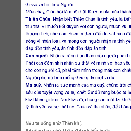
Giêsu và tin theo Người.
Mùa chay, Giáo hội làm nổi bật lên ý nghĩa mùa thánh 
Thiên Chúa.
Nhận biết Thiên Chúa là tình yêu, là Đ
thứ tha. Vì muốn kết duyên với con người, muốn vui t
thương tích, như con chiên bị đem đến lò sát sinh để
sống vì nhân loại, và mong con người nhận ra tình yêu
đáp đền tình yêu, ân tình đền đáp ân tình.
Con người.
Nhận ra rằng bản thân mỗi người phải tí
Phải can đảm nhìn nhận sự thật về mình với bao yếu
cho con người cũ, phải tắm mình trong máu con chiên
Người phụ nữ bên giếng Giacóp là một ví dụ.
Ma quỷ.
Nhận ra sức mạnh của ma quỷ, chúng trói chặ
sâu của tuyệt vọng và sự chết. Sự dữ ràng buộc ta l
khát khao gì hơn. Nói khác đi, chúng che mắt ta, khiế
lý, tình yêu và sự thật nơi Chúa và tha nhân, để khô
Nếu ta sống nhờ Thần khí,
thì cũng hãy nhờ Thần Khí mà tiến bước