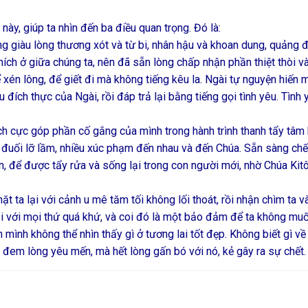
này, giúp ta nhìn đến ba điều quan trọng. Đó là:
ấng giàu lòng thương xót và từ bi, nhân hậu và khoan dung, quảng đ
hích ở giữa chúng ta, nên đã sẵn lòng chấp nhận phần thiệt thòi v
 xén lông, để giết đi mà không tiếng kêu la. Ngài tự nguyện hiến
 đích thực của Ngài, rồi đáp trả lại bằng tiếng gọi tình yêu. Tình 
ch cực góp phần cố gắng của mình trong hành trình thanh tẩy tâm 
 đuối lỡ lầm, nhiều xúc phạm đến nhau và đến Chúa. Sẵn sàng chế
, để được tẩy rửa và sống lại trong con người mới, nhờ Chúa Kitô
t ta lại với cảnh u mê tăm tối không lối thoát, rồi nhận chìm ta v
ại với mọi thứ quá khứ, và coi đó là một bảo đảm để ta không mu
n mình không thể nhìn thấy gì ở tương lai tốt đẹp. Không biết gì về
ng đem lòng yêu mến, mà hết lòng gấn bó với nó, kẻ gây ra sự chết.