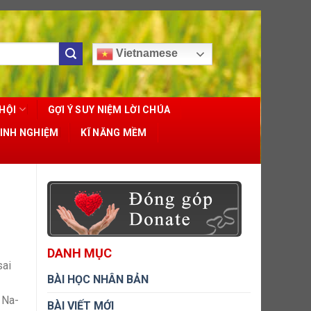
Vietnamese
HỘI
GỢI Ý SUY NIỆM LỜI CHÚA
KINH NGHIỆM
KĨ NĂNG MỀM
DANH MỤC
sai
BÀI HỌC NHÂN BẢN
 Na-
BÀI VIẾT MỚI