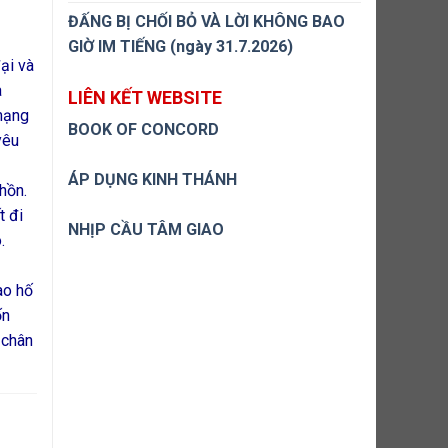
ĐẤNG BỊ CHỐI BỎ VÀ LỜI KHÔNG BAO
GIỜ IM TIẾNG (ngày 31.7.2026)
ại và
à
LIÊN KẾT WEBSITE
 mạng
BOOK OF CONCORD
yêu
ÁP DỤNG KINH THÁNH
hồn.
t đi
NHỊP CẦU TÂM GIAO
.
ào hố
ốn
 chân