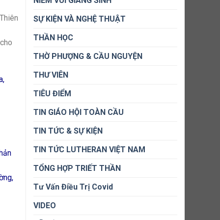
NIỀM VUI GIÁNG SINH
 Thiên
SỰ KIỆN VÀ NGHỆ THUẬT
THẦN HỌC
 cho
THỜ PHƯỢNG & CẦU NGUYỆN
THƯ VIÊN
a,
TIÊU ĐIỂM
TIN GIÁO HỘI TOÀN CẦU
TIN TỨC & SỰ KIỆN
TIN TỨC LUTHERAN VIỆT NAM
phản
TỔNG HỢP TRIẾT THẦN
ờng,
Tư Vấn Điều Trị Covid
VIDEO