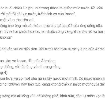
ào buổi chiều lúc phụ nữ trong thành ra giếng múc nước. Rồi cầu
ười mà tôi hỏi xin nước, trở thành vợ của Isaác”.
một vò nước trên vai.
hững cho ông mà còn kéo nước cho cả lạc đà của ông uống nữa.
n lấy ra hai chiếc hoa tai, hai chiếc vòng vàng, đưa cho vô và hỏi.
c không?
cũng vẫn vui vẻ tiếp đón. Rồi từ từ anh hiểu được ý định của Abra
aan, làm vợ Isaac, dâu của Abraham.
vợ chồng, và hết lòng yêu thương nàng.
ng 4)
ữa trưa, và có một phụ nữ ra lấy nước một mình. Cô ngạc nhiên, k
g nói chuyện, hay tiếp xúc, càng không thể xin nước một người dâ
 sống mà ai uống vào sẽ không phải khát nữa, còn tự mình vọt lê