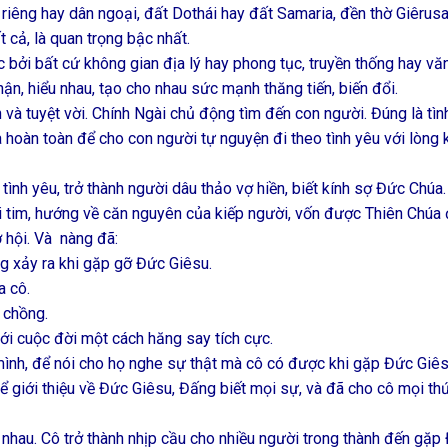
n riêng hay dân ngoại, đất Dothái hay đất Samaria, đền thờ Giêrus
t cả, là quan trọng bậc nhất.
c bởi bất cứ không gian địa lý hay phong tục, truyền thống hay vă
hận, hiểu nhau, tạo cho nhau sức mạnh thăng tiến, biến đổi.
 và tuyệt vời. Chính Ngài chủ động tìm đến con người. Đúng là tìn
 hoàn toàn để cho con người tự nguyện đi theo tình yêu với lòng 
 tình yêu, trở thành người dâu thảo vợ hiền, biết kính sợ Đức Chúa.
i tim, hướng về căn nguyên của kiếp người, vốn được Thiên Chúa 
ơ hội. Và nàng đã:
g xảy ra khi gặp gỡ Đức Giêsu.
a cô.
 chồng.
ới cuộc đời một cách hăng say tích cực.
ình, để nói cho họ nghe sự thật mà cô có được khi gặp Đức Giês
 giới thiệu về Đức Giêsu, Đấng biết mọi sự, và đã cho cô mọi th
nhau. Cô trở thành nhịp cầu cho nhiều người trong thành đến gặp