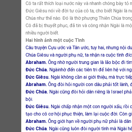
Cô ta rất thích loại nước này và nhanh chóng bày tỏ 
Đức Giêsu nói về đời tư của cô ta, cho biết Ngài là
Chúa như thế nào. Đó là thờ phượng Thiên Chúa trong 
Cô đã bị thuyết phục, đã tin và công nhận Ngài là mộ
nhiều người biết.
Hai hình ảnh một cuộc Tình
Câu truyện Cựu ước và Tân ước, tuy hai, nhưng nội du
Chúa Giêsu và người phụ nữ, ta nhận ra cuộc tình đíc
Abraham.
Ông nhờ người trung gian là lão bộc đi tì
Đức Chúa.
Ngàinhờ đến các tiên tri để liên hệ với ngư
Đức Giêsu.
Ngài không cần ai giới thiệu, mà trực tiế
Abraham.
Ông đòi hỏi người con dâu phải tốt lành,
Đức Chúa.
Ngài cũng đòi hỏi dân riêng là Israel phả
bội.
Đức Giêsu.
Ngài chấp nhận một con người xấu, rồi c
tạo cho cô cơ hội phục thiện, làm lại cuộc đời. Còn g
Abraham.
Ông giới hạn về người phụ nữ phải là dân
Đức Chúa
. Ngài cũng luôn đòi người tình mà Ngài h