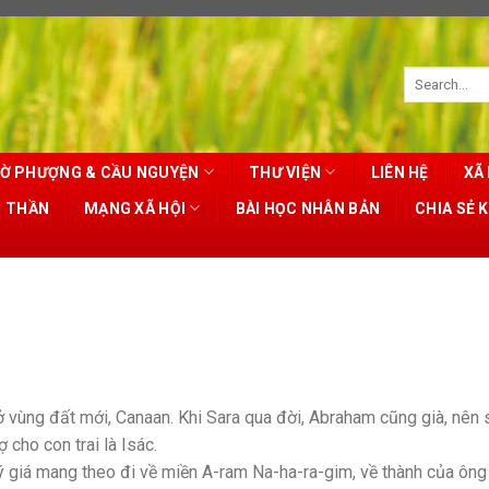
Ờ PHƯỢNG & CẦU NGUYỆN
THƯ VIỆN
LIÊN HỆ
XÃ 
T THẦN
MẠNG XÃ HỘI
BÀI HỌC NHÂN BẢN
CHIA SẺ 
 vùng đất mới, Canaan. Khi Sara qua đời, Abraham cũng già, nên 
 cho con trai là Isác.
 giá mang theo đi về miền A-ram Na-ha-ra-gim, về thành của ông