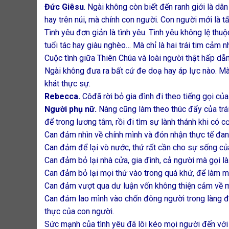
Đức Giêsu
. Ngài không còn biết đến ranh giới là dâ
hay trên núi, mà chính con người. Con người mới là tấ
Tình yêu đơn giản là tình yêu. Tình yêu không lệ thuộ
tuổi tác hay giàu nghèo… Mà chỉ là hai trái tim cảm n
Cuộc tình giữa Thiên Chúa và loài người thật hấp dẫn
Ngài không đưa ra bất cứ đe doạ hay áp lực nào. Mà
khát thực sự.
Rebecca.
Côđã rời bỏ gia đình đi theo tiếng gọi của
Người phụ nữ.
Nàng cũng làm theo thúc đẩy của trá
để trong lương tâm, rồi đi tìm sự lành thánh khi có c
Can đảm nhìn về chính mình và đón nhận thực tế đan
Can đảm để lại vò nước, thứ rất cần cho sự sống củ
Can đảm bỏ lại nhà cửa, gia đình, cả người mà gọi là
Can đảm bỏ lại mọi thứ vào trong quá khứ, để làm m
Can đảm vượt qua dư luận vốn không thiện cảm về m
Can đảm lao mình vào chốn đông người trong làng để
thực của con người.
Sức mạnh của tình yêu đã lôi kéo mọi người đến với 