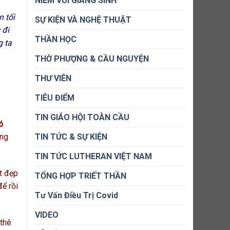
NIỀM VUI GIÁNG SINH
n tối
SỰ KIỆN VÀ NGHỆ THUẬT
 đi
THẦN HỌC
g ta
THỜ PHƯỢNG & CẦU NGUYỆN
THƯ VIÊN
TIÊU ĐIỂM
TIN GIÁO HỘI TOÀN CẦU
ó
TIN TỨC & SỰ KIỆN
ông
TIN TỨC LUTHERAN VIỆT NAM
t đẹp
TỔNG HỢP TRIẾT THẦN
ể rồi
Tư Vấn Điều Trị Covid
VIDEO
-thê