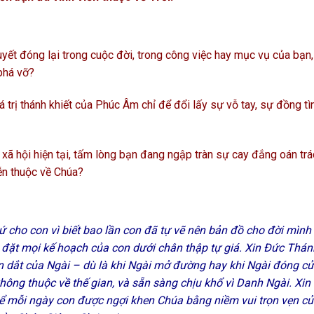
ết đóng lại trong cuộc đời, trong công việc hay mục vụ của bạn,
phá vỡ?
á trị thánh khiết của Phúc Âm chỉ để đổi lấy sự vỗ tay, sự đồng tì
xã hội hiện tại, tấm lòng bạn đang ngập tràn sự cay đắng oán trá
ễn thuộc về Chúa?
ứ cho con vì biết bao lần con đã tự vẽ nên bản đồ cho đời mình
 đặt mọi kế hoạch của con dưới chân thập tự giá. Xin Đức Thán
 dắt của Ngài – dù là khi Ngài mở đường hay khi Ngài đóng cử
hông thuộc về thế gian, và sẵn sàng chịu khổ vì Danh Ngài. Xin
để mỗi ngày con được ngợi khen Chúa bằng niềm vui trọn vẹn c