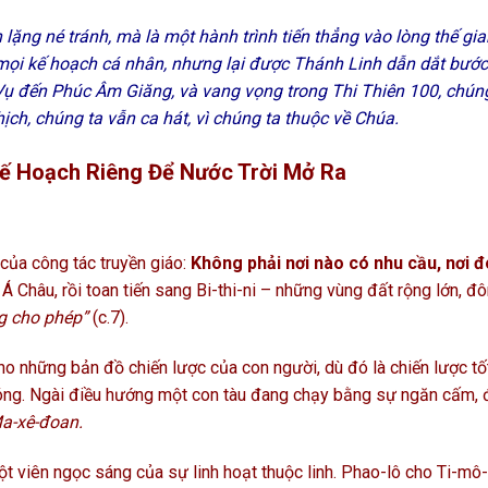
lặng né tránh, mà là một hành trình tiến thẳng vào lòng thế gia
y mọi kế hoạch cá nhân, nhưng lại được Thánh Linh dẫn dắt bước
Vụ đến Phúc Âm Giăng, và vang vọng trong Thi Thiên 100, chún
ịch, chúng ta vẫn ca hát, vì chúng ta thuộc về Chúa.
 Kế Hoạch Riêng Để Nước Trời Mở Ra
của công tác truyền giáo:
Không phải nơi nào có nhu cầu, nơi đ
 Châu, rồi toan tiến sang Bi-thi-ni – những vùng đất rộng lớn, đ
g cho phép”
(c.7).
ho những bản đồ chiến lược của con người, dù đó là chiến lược tố
óng. Ngài điều hướng một con tàu đang chạy bằng sự ngăn cấm, đ
Ma-xê-đoan.
ột viên ngọc sáng của sự linh hoạt thuộc linh. Phao-lô cho Ti-mô