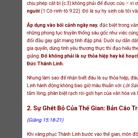
chịu phép cắt bì (c.3) không phải để được cứu – vì ơ
người
(1 Cô-rinh-tô 9:22). Đó là sự hy sinh cái tôi v
Áp dụng vào bối cảnh ngày nay
, đặc biệt trong v
những phong tục truyền thống sâu gốc như việc cúng
đối đầu gay gắt mang tính đập phá. Dưới sự dẫn dắt
gia quyến, dùng tình yêu thương thực thi đạo hiếu th
giảng.
Đó không phải là sự thỏa hiệp hay kế hoạc
Đức Thánh Linh.
Nhưng làm sao để nhận biết đâu là sự thỏa hiệp, đâu
Linh hành động không bao giờ mâu thuẫn với
Lời Sá
tấm lòng, phân biệt rạch ròi giới hạn của văn hóa và
2. Sự Ghét Bỏ Của Thế Gian: Bản Cáo T
(Giăng 15:18-21)
Khi vâng phục Thánh Linh bước vào thế gian, môn đồ