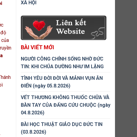
XÃ HỘI
i
ớc
 độ
u của
BÀI VIẾT MỚI
truyền
ủa
NGƯỜI CÔNG CHÍNH SỐNG NHỜ ĐỨC
TIN: KHI CHÚA DƯỜNG NHƯ IM LẶNG
 Thánh
TÌNH YÊU ĐỜI ĐỜI VÀ MẢNH VỤN ÂN
bì
ĐIỂN (ngày 05.8.2026)
VẾT THƯƠNG KHÔNG THUỐC CHỮA VÀ
BÀN TAY CỦA ĐẤNG CỨU CHUỘC (ngày
04.8.2026)
BÀI HỌC THUẬT GIÁO DỤC ĐỨC TIN
(03.8.2026)
.