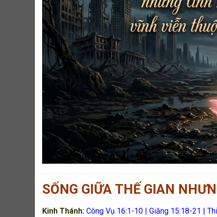
SỐNG GIỮA THẾ GIAN NHƯN
Kinh Thánh:
Công Vụ 16:1-10 | Giăng 15:18-21 | Th