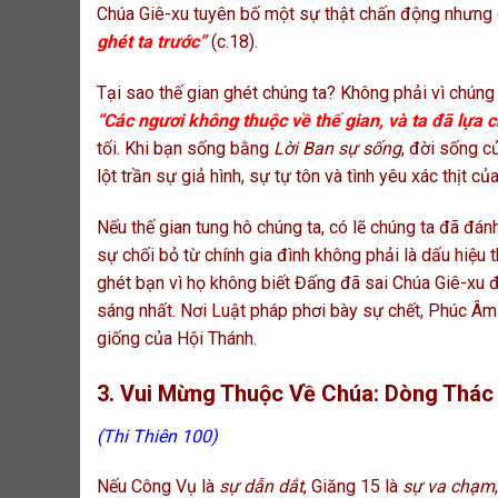
Chúa Giê-xu tuyên bố một sự thật chấn động nhưng 
ghét ta trước”
(c.18).
Tại sao thế gian ghét chúng ta? Không phải vì chúng
“Các ngươi không thuộc về thế gian, và ta đã lựa 
tối. Khi bạn sống bằng
Lời Ban sự sống
, đời sống c
lột trần sự giả hình, sự tự tôn và tình yêu xác thịt củ
Nếu thế gian tung hô chúng ta, có lẽ chúng ta đã đán
sự chối bỏ từ chính gia đình không phải là dấu hiệu t
ghét bạn vì họ không biết Đấng đã sai Chúa Giê-xu đ
sáng nhất. Nơi Luật pháp phơi bày sự chết, Phúc Âm
giống của Hội Thánh.
3. Vui Mừng Thuộc Về Chúa: Dòng Thác
(Thi Thiên 100)
Nếu Công Vụ là
sự dẫn dắt
, Giăng 15 là
sự va chạm