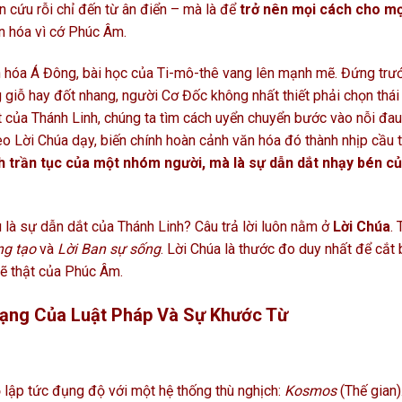
n cứu rỗi chỉ đến từ ân điển – mà là để
trở nên mọi cách cho mọ
ăn hóa vì cớ Phúc Âm.
ăn hóa Á Đông, bài học của Ti-mô-thê vang lên mạnh mẽ. Đứng trư
 giỗ hay đốt nhang, người Cơ Đốc không nhất thiết phải chọn thái
 của Thánh Linh, chúng ta tìm cách uyển chuyển bước vào nỗi đa
eo Lời Chúa dạy, biến chính hoàn cảnh văn hóa đó thành nhịp cầu 
h trần tục của một nhóm người, mà là sự dẫn dắt nhạy bén c
 là sự dẫn dắt của Thánh Linh? Câu trả lời luôn nằm ở
Lời Chúa
.
ng tạo
và
Lời Ban sự sống
. Lời Chúa là thước đo duy nhất để cắt 
 lẽ thật của Phúc Âm.
rạng Của Luật Pháp Và Sự Khước Từ
 lập tức đụng độ với một hệ thống thù nghịch:
Kosmos
(Thế gian)