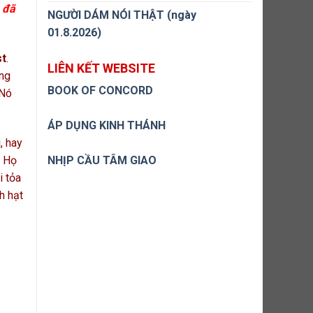
ọ đã
NGƯỜI DÁM NÓI THẬT (ngày
01.8.2026)
st
.
LIÊN KẾT WEBSITE
óng
BOOK OF CONCORD
 Nó
ÁP DỤNG KINH THÁNH
, hay
. Họ
NHỊP CẦU TÂM GIAO
i tỏa
h hạt