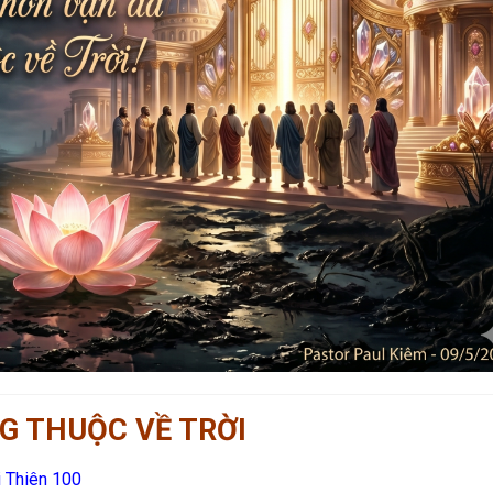
G THUỘC VỀ TRỜI
i Thiên 100