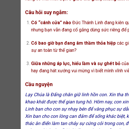
Câu hỏi suy ngẫm:
Có “cánh cửa” nào
Đức Thánh Linh đang kiên quy
nhưng bạn vẫn đang cố gắng dùng sức riêng để 
Có bao giờ bạn đang âm thầm thỏa hiệp
các gi
sự an toàn từ thế gian?
Giữa những áp lực, hiểu lầm và sự ghét bỏ
của 
hay đang hát xướng vui mừng vì biết mình vĩnh vi
Cầu nguyện
Lạy Chúa là Đấng chăn giữ linh hồn con. Xin tha th
khao khát được thế gian tung hô. Hôm nay, con xin
Linh ban cho con sự nhạy bén để vâng phục sự dẫn
Xin ban cho con lòng can đảm để sống khác biệt, k
thác ân điển làm tan chảy sự cứng cỏi trong con, 