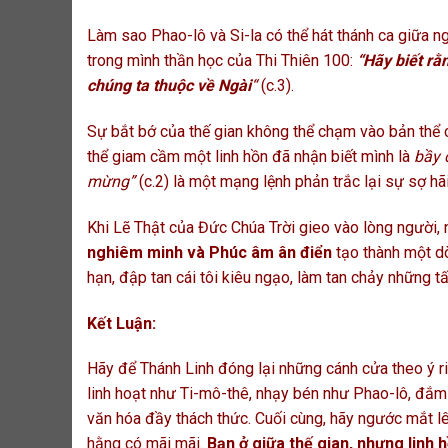
Làm sao Phao-lô và Si-la có thể hát thánh ca giữa n
trong mình thần học của Thi Thiên 100:
“Hãy biết rằ
chúng ta thuộc về Ngài
“
(c.3).
Sự bắt bớ của thế gian không thể chạm vào bản thể c
thể giam cầm một linh hồn đã nhận biết mình là
bầy 
mừng”
(c.2) là một mạng lệnh phản trắc lại sự sợ hãi
Khi Lẽ Thật của Đức Chúa Trời gieo vào lòng người,
nghiêm minh và Phúc âm ân điển
tạo thành một dò
hạn, đập tan cái tôi kiêu ngạo, làm tan chảy những 
Kết Luận:
Hãy để Thánh Linh đóng lại những cánh cửa theo ý ri
linh hoạt như Ti-mô-thê, nhạy bén như Phao-lô, đắm
văn hóa đầy thách thức. Cuối cùng, hãy ngước mắt lên
hằng có mãi mãi.
Bạn ở giữa thế gian, nhưng linh h