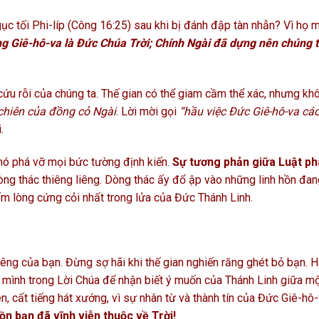
gục tối Phi-líp (Công 16:25) sau khi bị đánh đập tàn nhẫn? Vì họ 
ng Giê-hô-va là Đức Chúa Trời; Chính Ngài đã dựng nên chúng t
ứu rỗi của chúng ta. Thế gian có thể giam cầm thể xác, nhưng kh
chiên của đồng cỏ Ngài
. Lời mời gọi
“hầu việc Đức Giê-hô-va các
.
 nó phá vỡ mọi bức tường định kiến.
Sự tương phản giữa Luật p
ng thác thiêng liêng. Dòng thác ấy đổ ập vào những linh hồn đa
tấm lòng cứng cỏi nhất trong lửa của Đức Thánh Linh.
êng của bạn. Đừng sợ hãi khi thế gian nghiến răng ghét bỏ bạn. 
 mình trong Lời Chúa để nhận biết ý muốn của Thánh Linh giữa m
, cất tiếng hát xướng, vì sự nhân từ và thành tín của Đức Giê-hô-
ồn bạn đã vĩnh viễn thuộc về Trời!