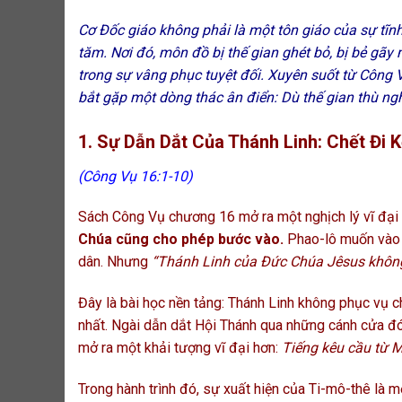
Cơ Đốc giáo không phải là một tôn giáo của sự tĩnh 
tăm. Nơi đó, môn đồ bị thế gian ghét bỏ, bị bẻ gã
trong sự vâng phục tuyệt đối. Xuyên suốt từ Công 
bắt gặp một dòng thác ân điển: Dù thế gian thù ngh
1. Sự Dẫn Dắt Của Thánh Linh: Chết Đi
(Công Vụ 16:1-10)
Sách Công Vụ chương 16 mở ra một nghịch lý vĩ đại 
Chúa cũng cho phép bước vào.
Phao-lô muốn vào Á
dân. Nhưng
“Thánh Linh của Đức Chúa Jêsus khôn
Đây là bài học nền tảng: Thánh Linh không phục vụ c
nhất. Ngài dẫn dắt Hội Thánh qua những cánh cửa đ
mở ra một khải tượng vĩ đại hơn:
Tiếng kêu cầu từ 
Trong hành trình đó, sự xuất hiện của Ti-mô-thê là m