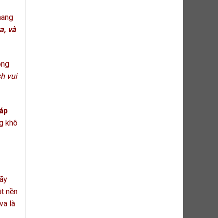
mang
a, và
ông
h vui
háp
ng khô
Hãy
ột nền
va là