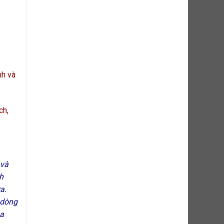
nh và
ch,
 và
h
a.
 dòng
ủa