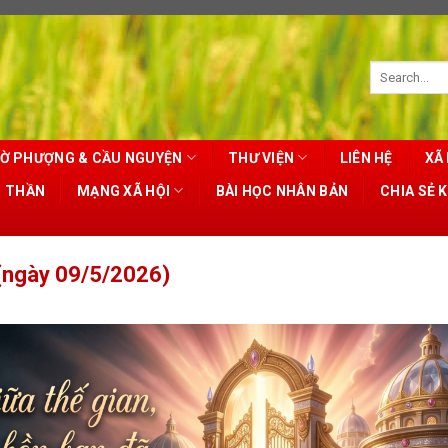
Ờ PHƯỢNG & CẦU NGUYỆN
THƯ VIỆN
LIÊN HỆ
XÃ 
T THẦN
MẠNG XÃ HỘI
BÀI HỌC NHÂN BẢN
CHIA SẺ 
ngày 09/5/2026)