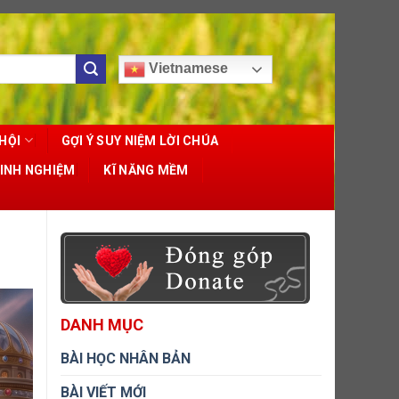
Vietnamese
HỘI
GỢI Ý SUY NIỆM LỜI CHÚA
KINH NGHIỆM
KĨ NĂNG MỀM
DANH MỤC
BÀI HỌC NHÂN BẢN
BÀI VIẾT MỚI