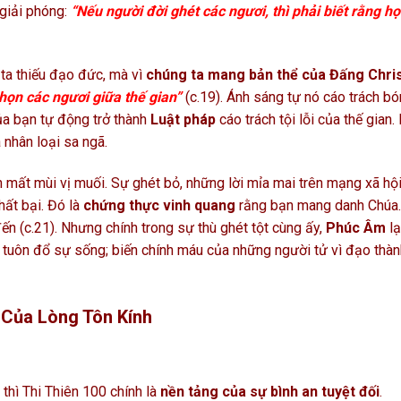
giải phóng:
“Nếu người đời ghét các ngươi, thì phải biết rằng h
 ta thiếu đạo đức, mà vì
chúng ta mang bản thể của Đấng Chri
chọn các ngươi giữa thế gian”
(c.19). Ánh sáng tự nó cáo trách b
ủa bạn tự động trở thành
Luật pháp
cáo trách tội lỗi của thế gian.
a nhân loại sa ngã.
h mất mùi vị muối. Sự ghét bỏ, những lời mỉa mai trên mạng xã hội
hất bại. Đó là
chứng thực vinh quang
rằng bạn mang danh Chúa
ến (c.21). Nhưng chính trong sự thù ghét tột cùng ấy,
Phúc Âm
lạ
 tuôn đổ sự sống; biến chính máu của những người tử vì đạo thàn
 Của Lòng Tôn Kính
, thì Thi Thiên 100 chính là
nền tảng của sự bình an tuyệt đối
.