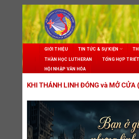
Skip
to
content
GIỚI THIỆU
TIN TỨC & SỰ KIỆN
TH
THẦN HỌC LUTHERAN
TỔNG HỢP TRIẾ
HỘI NHẬP VĂN HÓA
KHI THÁNH LINH ĐÓNG và MỞ CỬA (