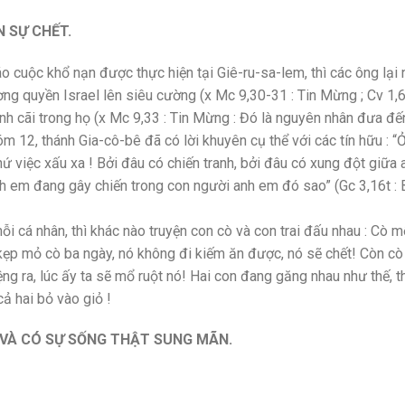
 SỰ CHẾT.
 cuộc khổ nạn được thực hiện tại Giê-ru-sa-lem, thì các ông lại 
g quyền Israel lên siêu cường (x Mc 9,30-31 : Tin Mừng ; Cv 1,6
ranh cãi trong họ (x Mc 9,33 : Tin Mừng : Đó là nguyên nhân đưa đ
m 12, thánh Gia-cô-bê đã có lời khuyên cụ thể với các tín hữu : “
ứ việc xấu xa ! Bởi đâu có chiến tranh, bởi đâu có xung đột giữa 
h em đang gây chiến trong con người anh em đó sao” (Gc 3,16t : 
i cá nhân, thì khác nào truyện con cò và con trai đấu nhau : Cò mổ
ta kẹp mỏ cò ba ngày, nó không đi kiếm ăn được, nó sẽ chết! Còn cò 
ệng ra, lúc ấy ta sẽ mổ ruột nó! Hai con đang găng nhau như thế, t
ả hai bỏ vào giỏ !
Ả VÀ CÓ SỰ SỐNG THẬT SUNG MÃN.