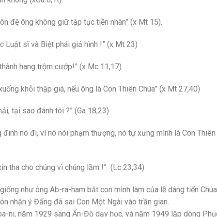
ôn đệ ông không giữ tập tục tiền nhân” (x Mt 15).
Luật sĩ và Biệt phái giả hình !” (x Mt 23)
 thành hang trộm cướp!” (x Mc 11,17)
uống khỏi thập giá, nếu ông là Con Thiên Chúa” (x Mt 27,40)
ải, tại sao đánh tôi ?” (Ga 18,23)
g đinh nó đi, vì nó nói phạm thượng, nó tự xưng mình là Con Thiê
xin tha cho chúng vì chúng lầm !” (Lc 23,34)
 giống như ông Ab-ra-ham bắt con mình làm của lễ dâng tiến Chúa
đón nhận ý Đấng đã sai Con Một Ngài vào trần gian.
-ba-ni, năm 1929 sang Ấn-Độ dạy học, và năm 1949 lập dòng Phụ