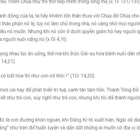
 yêu Thiên Chúa như trẻ thơ nép mình trong lòng mẹ (x Tv 131/130
ành động của ta, ta hãy khiêm tốn thân thưa với Chúa để Chúa ch
ì thân phận nô lệ, tuy nó làm chủ trong nhà, nó càng nhỏ mọi ngườ
điều nó muốn. Nhưng khi nó còn ở dưới quyền giám hộ hay người 
 người nuôi nấng nó (x Gl 4,1t).
trọng nhau lúc ăn uống, thế mà khi Đức Giê-su hóa bánh nuôi dân c
 14,21).
ó bất hòa thì như con nít thôi !” (1Cr 14,20)
mới cái hay để phát triển trí tuệ, canh tân tâm hồn. Thánh Tông Đồ 
 biết như trẻ con, suy nghĩ như trẻ con, nhưng khi tôi đã thành người
ó là con đường khôn ngoan, khi Đấng Ki-tô xuất hiện, Ngài sẽ dù
ng” như trên để huấn luyện và dẫn dắt những ai muốn có địa vị lớ