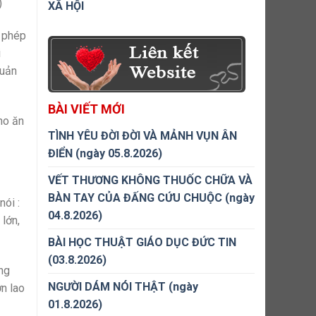
)
XÃ HỘI
o phép
i
quản
BÀI VIẾT MỚI
ho ăn
TÌNH YÊU ĐỜI ĐỜI VÀ MẢNH VỤN ÂN
ĐIỂN (ngày 05.8.2026)
VẾT THƯƠNG KHÔNG THUỐC CHỮA VÀ
BÀN TAY CỦA ĐẤNG CỨU CHUỘC (ngày
nói :
04.8.2026)
 lớn,
BÀI HỌC THUẬT GIÁO DỤC ĐỨC TIN
(03.8.2026)
ng
NGƯỜI DÁM NÓI THẬT (ngày
n lao
01.8.2026)