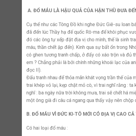
A. ĐỔ MÁU LÀ HẬU QUẢ CỦA HẬN THÙ ĐƯA ĐẾN
Cụ thể như các Tông Đồ khi nghe Đức Giê-su loan báo
đã đến lúc Thầy hạ đế quốc Rô-ma để khôi phục vươn
đó các ông tự xếp đặt địa vị cho mình, thế là sinh t
máu, thần chết ập đến). Kinh qua sự bất ổn trong Nhó
có ghen tương tranh chấp, ở đấy có xáo trộn và đủ th
em ? Chẳng phải là bởi chính những khoái lạc của an
đọc II).
Đấu tranh nhau để thỏa mãn khát vọng trần thế của mỗ
trai khép vỏ lại, kẹp chặt mỏ cò, vì trai nghĩ rằng : 
nghĩ : ba ngày nữa trời không mưa, trai sẽ chết há mi
một ông già đi câu cá ngang qua thấy vậy nên chộp c
B. ĐỔ MÁU VÌ ĐỨC KI-TÔ MỚI CÓ ĐỊA VỊ CAO C
Có hai loại đổ máu :