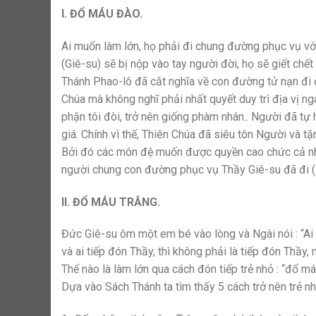
I. ĐỔ MÁU ĐÀO.
Ai muốn làm lớn, họ phải đi chung đường phục vụ vớ
(Giê-su) sẽ bị nộp vào tay người đời, họ sẽ giết chế
Thánh Phao-lô đã cắt nghĩa về con đường tử nạn đi đ
Chúa mà không nghĩ phải nhất quyết duy trì địa vị n
phận tôi đòi, trở nên giống phàm nhân.. Người đã tự 
giá. Chính vì thế, Thiên Chúa đã siêu tôn Người và tặ
Bởi đó các môn đệ muốn được quyền cao chức cả như 
người chung con đường phục vụ Thầy Giê-su đã đi (
II. ĐỔ MÁU TRẮNG.
Đức Giê-su ôm một em bé vào lòng và Ngài nói : “Ai 
và ai tiếp đón Thầy, thì không phải là tiếp đón Thầy
Thế nào là làm lớn qua cách đón tiếp trẻ nhỏ : “đổ má
Dựa vào Sách Thánh ta tìm thấy 5 cách trở nên trẻ n