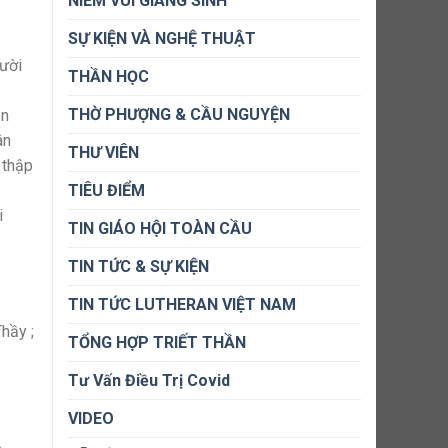
NIỀM VUI GIÁNG SINH
SỰ KIỆN VÀ NGHỆ THUẬT
gười
THẦN HỌC
THỜ PHƯỢNG & CẦU NGUYỆN
ên
ân
THƯ VIÊN
 thập
TIÊU ĐIỂM
i
TIN GIÁO HỘI TOÀN CẦU
TIN TỨC & SỰ KIỆN
TIN TỨC LUTHERAN VIỆT NAM
hầy ;
TỔNG HỢP TRIẾT THẦN
Tư Vấn Điều Trị Covid
VIDEO