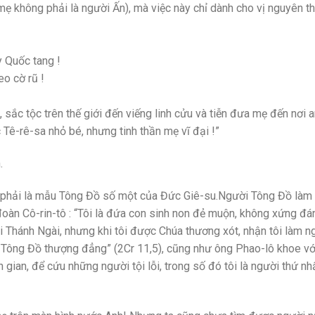
 không phải là người Ấn), mà việc này chỉ dành cho vị nguyên t
 Quốc tang !
o cờ rũ !
sắc tộc trên thế giới đến viếng linh cửu và tiễn đưa mẹ đến nơi 
 Tê-rê-sa nhỏ bé, nhưng tinh thần mẹ vĩ đại !”
.
phải là mẫu Tông Đồ số một của Đức Giê-su.Người Tông Đồ làm 
đoàn Cô-rin-tô : “Tôi là đứa con sinh non đẻ muộn, không xứng đá
ội Thánh Ngài, nhưng khi tôi được Chúa thương xót, nhận tôi làm n
 Tông Đồ thượng đẳng” (2Cr 11,5), cũng như ông Phao-lô khoe với
ian, để cứu những người tội lỗi, trong số đó tôi là người thứ nh