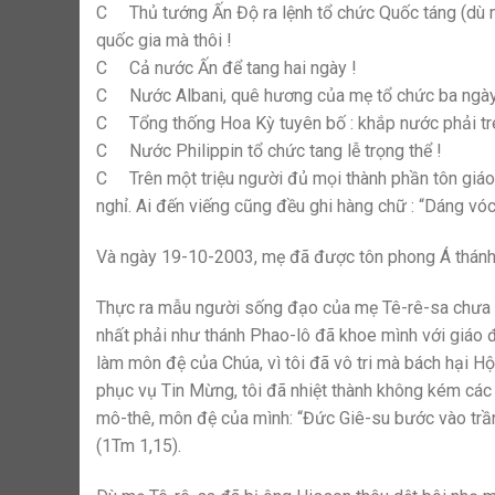
C Thủ tướng Ấn Độ ra lệnh tổ chức Quốc táng (dù mẹ
quốc gia mà thôi !
C Cả nước Ấn để tang hai ngày !
C Nước Albani, quê hương của mẹ tổ chức ba ngày
C Tổng thống Hoa Kỳ tuyên bố : khắp nước phải tre
C Nước Philippin tổ chức tang lễ trọng thể !
C Trên một triệu người đủ mọi thành phần tôn giáo, 
nghỉ. Ai đến viếng cũng đều ghi hàng chữ : “Dáng vóc
Và ngày 19-10-2003, mẹ đã được tôn phong Á thánh
Thực ra mẫu người sống đạo của mẹ Tê-rê-sa chưa 
nhất phải như thánh Phao-lô đã khoe mình với giáo 
làm môn đệ của Chúa, vì tôi đã vô tri mà bách hại H
phục vụ Tin Mừng, tôi đã nhiệt thành không kém các
mô-thê, môn đệ của mình: “Đức Giê-su bước vào trần g
(1Tm 1,15).