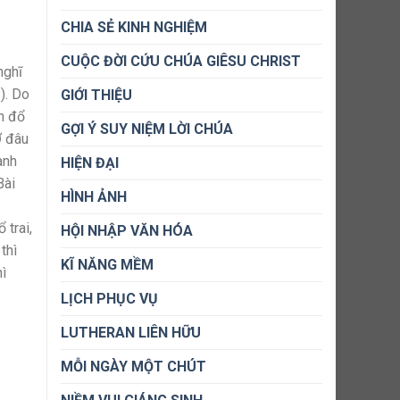
CHIA SẺ KINH NGHIỆM
CUỘC ĐỜI CỨU CHÚA GIÊSU CHRIST
nghĩ
). Do
GIỚI THIỆU
ến đổ
GỢI Ý SUY NIỆM LỜI CHÚA
Ở đâu
anh
HIỆN ĐẠI
Bài
HÌNH ẢNH
 trai,
HỘI NHẬP VĂN HÓA
thì
KĨ NĂNG MỀM
hì
LỊCH PHỤC VỤ
LUTHERAN LIÊN HỮU
MỖI NGÀY MỘT CHÚT