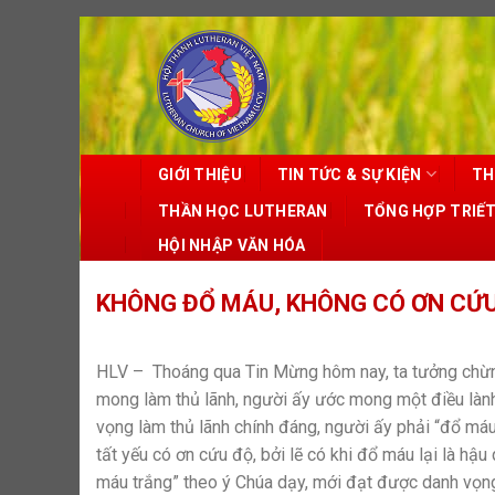
Skip
to
content
GIỚI THIỆU
TIN TỨC & SỰ KIỆN
TH
THẦN HỌC LUTHERAN
TỔNG HỢP TRIẾ
HỘI NHẬP VĂN HÓA
KHÔNG ĐỔ MÁU, KHÔNG CÓ ƠN CỨU 
HLV – Thoáng qua Tin Mừng hôm nay, ta tưởng chừng 
mong làm thủ lãnh, người ấy ước mong một điều lành
vọng làm thủ lãnh chính đáng, người ấy phải “đổ máu 
tất yếu có ơn cứu độ, bởi lẽ có khi đổ máu lại là hậ
máu trắng” theo ý Chúa dạy, mới đạt được danh vọng