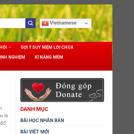
Vietnamese
HỘI
GỢI Ý SUY NIỆM LỜI CHÚA
KINH NGHIỆM
KĨ NĂNG MỀM
u
m
DANH MỤC
u là
BÀI HỌC NHÂN BẢN
“đổ
BÀI VIẾT MỚI