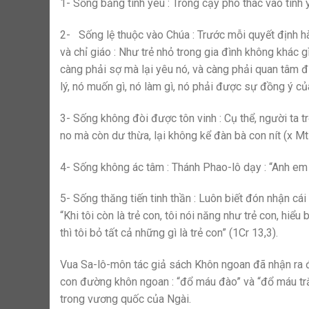
1- Sống bằng tình yêu : Trông cậy phó thác vào tình
2- Sống lệ thuộc vào Chúa : Trước mỗi quyết định h
và chỉ giáo : Như trẻ nhỏ trong gia đình không khác g
càng phải sợ mà lại yêu nó, và càng phải quan tâm 
lý, nó muốn gì, nó làm gì, nó phải được sự đồng ý của
3- Sống không đòi được tôn vinh : Cụ thể, người ta 
no mà còn dư thừa, lại không kể đàn bà con nít (x Mt
4- Sống không ác tâm : Thánh Phao-lô dạy : “Anh em c
5- Sống thăng tiến tinh thần : Luôn biết đón nhận cái 
“Khi tôi còn là trẻ con, tôi nói năng như trẻ con, hiểu
thì tôi bỏ tất cả những gì là trẻ con” (1Cr 13,3).
Vua Sa-lô-môn tác giả sách Khôn ngoan đã nhận ra đ
con đường khôn ngoan : “đổ máu đào” và “đổ máu trắ
trong vương quốc của Ngài.