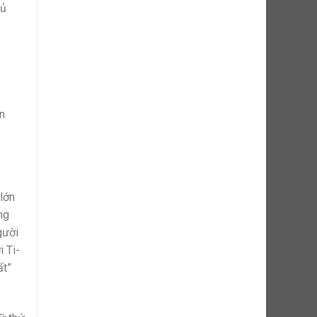
hủ
an
lớn
ng
gười
 Ti-
ất”