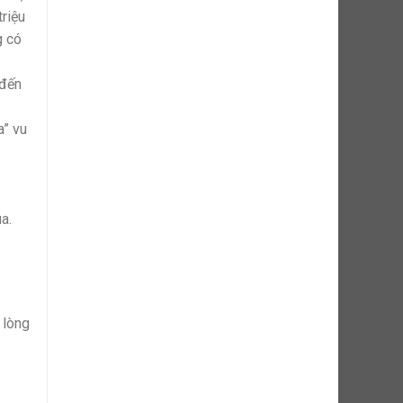
riệu
g có
 đến
a” vu
a.
 lòng