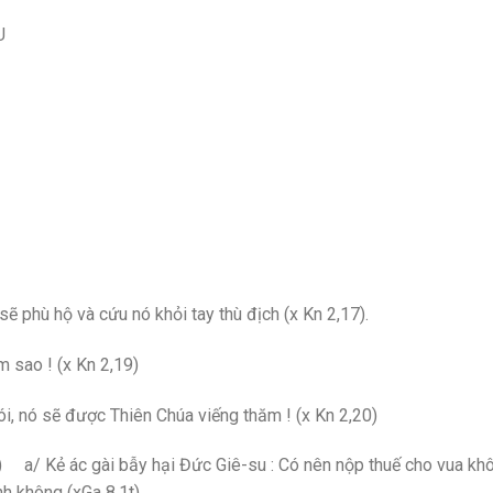
U
ẽ phù hộ và cứu nó khỏi tay thù địch (x Kn 2,17).
m sao ! (x Kn 2,19)
nói, nó sẽ được Thiên Chúa viếng thăm ! (x Kn 2,20)
1a) a/ Kẻ ác gài bẫy hại Đức Giê-su : Có nên nộp thuế cho vua kh
h không (xGa 8,1t).