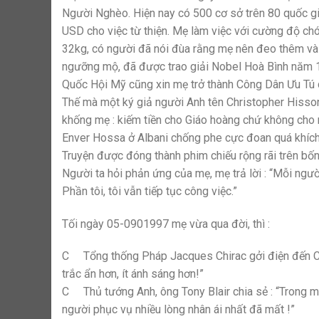
Người Nghèo. Hiện nay có 500 cơ sở trên 80 quốc gi
USD cho việc từ thiện. Mẹ làm việc với cường độ c
32kg, có người đã nói đùa rằng mẹ nên đeo thêm vài 
ngưỡng mộ, đã được trao giải Nobel Hoà Bình năm 
Quốc Hội Mỹ cũng xin mẹ trở thành Công Dân Ưu Tú 
Thế mà một ký giả người Anh tên Christopher Hisson 
khống mẹ : kiếm tiền cho Giáo hoàng chứ không cho ng
Enver Hossa ở Albani chống phe cực đoan quá khích
Truyện được đóng thành phim chiếu rộng rãi trên bốn
Người ta hỏi phản ứng của mẹ, mẹ trả lời : “Mỗi ngư
Phần tôi, tôi vẫn tiếp tục công việc.”
Tối ngày 05-0901997 mẹ vừa qua đời, thì :
C Tổng thống Pháp Jacques Chirac gởi điện đến Calcutt
trắc ẩn hơn, ít ánh sáng hơn!”
C Thủ tướng Anh, ông Tony Blair chia sẻ : “Trong một
người phục vụ nhiều lòng nhân ái nhất đã mất !”