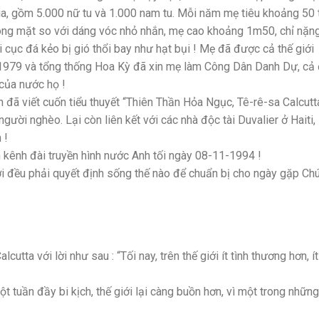
a, gồm 5.000 nữ tu và 1.000 nam tu. Mỗi năm mẹ tiêu khoảng 50 t
hóng mặt so với dáng vóc nhỏ nhắn, mẹ cao khoảng 1m50, chỉ nặn
cục đá kẻo bị gió thổi bay như hạt bụi ! Mẹ đã được cả thế giới
1979 và tổng thống Hoa Kỳ đã xin mẹ làm Công Dân Danh Dự, cả
của nước họ !
đã viết cuốn tiểu thuyết “Thiên Thần Hỏa Ngục, Tê-rê-sa Calcutt
ười nghèo. Lại còn liên kết với các nhà độc tài Duvalier ở Haiti,
 !
 kênh đài truyền hình nước Anh tối ngày 08-11-1994 !
ời đều phải quyết định sống thế nào để chuẩn bị cho ngày gặp Chú
a với lời như sau : “Tối nay, trên thế giới ít tình thương hơn, ít
 tuần đầy bi kịch, thế giới lại càng buồn hơn, vì một trong những