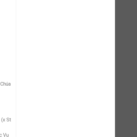
n Chúa
 (x St
c Vụ