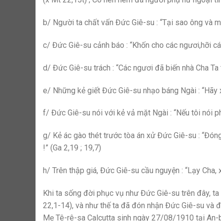
b/ Người ta chất vấn Đức Giê-su : “Tại sao ông và m
c/ Đức Giê-su cảnh báo : “Khốn cho các ngươi,hỡi các 
d/ Đức Giê-su trách : “Các ngươi đã biến nhà Cha Ta
e/ Những kẻ giết Đức Giê-su nhạo báng Ngài : “Hãy x
f/ Đức Giê-su nói với kẻ vả mặt Ngài : “Nếu tôi nói ph
g/ Kẻ ác gào thét trước tòa án xử Đức Giê-su : “Đón
!” (Ga 2,19 ; 19,7)
h/ Trên thập giá, Đức Giê-su cầu nguyện : “Lạy Cha, 
Khi ta sống đời phục vụ như Đức Giê-su trên đây, ta
22,1-14), và như thế ta đã đón nhận Đức Giê-su và 
Mẹ Tê-rê-sa Calcutta sinh ngày 27/08/1910 tại An