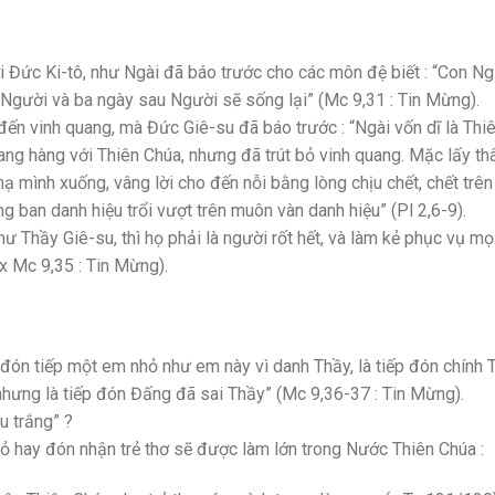
i Đức Ki-tô, như Ngài đã báo trước cho các môn đệ biết : “Con N
t Người và ba ngày sau Người sẽ sống lại” (Mc 9,31 : Tin Mừng).
ến vinh quang, mà Đức Giê-su đã báo trước : “Ngài vốn dĩ là Thi
gang hàng với Thiên Chúa, nhưng đã trút bỏ vinh quang. Mặc lấy th
hạ mình xuống, vâng lời cho đến nỗi bằng lòng chịu chết, chết trên
ng ban danh hiệu trổi vượt trên muôn vàn danh hiệu” (Pl 2,6-9).
Thầy Giê-su, thì họ phải là người rốt hết, và làm kẻ phục vụ mọ
x Mc 9,35 : Tin Mừng).
đón tiếp một em nhỏ như em này vì danh Thầy, là tiếp đón chính T
, nhưng là tiếp đón Đấng đã sai Thầy” (Mc 9,36-37 : Tin Mừng).
u trắng” ?
hỏ hay đón nhận trẻ thơ sẽ được làm lớn trong Nước Thiên Chúa :