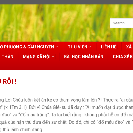
Ờ PHƯỢNG & CẦU NGUYỆN
THƯ VIỆN
LIÊN HỆ
XÃ 
T THẦN
MẠNG XÃ HỘI
BÀI HỌC NHÂN BẢN
CHIA SẺ 
RỖI !
Lời Chúa luôn kết án kẻ có tham vọng làm lớn ?! Thực ra “ai cầ
” (x 1Tm 3,1). Bởi vì Chúa Giê-su đã dạy : “Ai muốn đạt được tha
đào” và “đổ máu trắng”. Ta lại biết rằng : không phải hễ có đổ má
u quả của hận thù đưa đến sự chết. Do đó, chỉ có “đổ máu đào” và 
 thủ lãnh chính đáng.