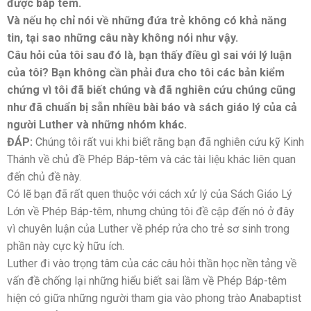
được báp têm.
Và nếu họ chỉ nói về những đứa trẻ không có khả năng
tin, tại sao những câu này không nói như vậy.
Câu hỏi của tôi sau đó là, bạn thấy điều gì sai với lý luận
của tôi? Bạn không cần phải đưa cho tôi các bản kiểm
chứng vì tôi đã biết chúng và đã nghiên cứu chúng cũng
như đã chuẩn bị sẵn nhiều bài báo và sách giáo lý của cả
người Luther và những nhóm khác
.
ĐÁP:
Chúng tôi rất vui khi biết rằng bạn đã nghiên cứu kỹ Kinh
Thánh về chủ đề Phép Báp-têm và các tài liệu khác liên quan
đến chủ đề này.
Có lẽ bạn đã rất quen thuộc với cách xử lý của Sách Giáo Lý
Lớn về Phép Báp-têm, nhưng chúng tôi đề cập đến nó ở đây
vì chuyên luận của Luther về phép rửa cho trẻ sơ sinh trong
phần này cực kỳ hữu ích.
Luther đi vào trọng tâm của các câu hỏi thần học nền tảng về
vấn đề chống lại những hiểu biết sai lầm về Phép Báp-têm
hiện có giữa những người tham gia vào phong trào Anabaptist