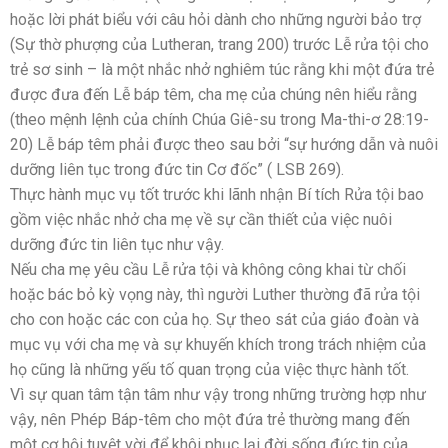
hoặc lời phát biểu với câu hỏi dành cho những người bảo trợ
(Sự thờ phượng của Lutheran, trang 200) trước Lễ rửa tội cho
trẻ sơ sinh – là một nhắc nhở nghiêm túc rằng khi một đứa trẻ
được đưa đến Lễ báp têm, cha mẹ của chúng nên hiểu rằng
(theo mệnh lệnh của chính Chúa Giê-su trong Ma-thi-ơ 28:19-
20) Lễ báp têm phải được theo sau bởi “sự hướng dẫn và nuôi
dưỡng liên tục trong đức tin Cơ đốc” ( LSB 269).
Thực hành mục vụ tốt trước khi lãnh nhận Bí tích Rửa tội bao
gồm việc nhắc nhở cha mẹ về sự cần thiết của việc nuôi
dưỡng đức tin liên tục như vậy.
Nếu cha mẹ yêu cầu Lễ rửa tội và không công khai từ chối
hoặc bác bỏ kỳ vọng này, thì người Luther thường đã rửa tội
cho con hoặc các con của họ. Sự theo sát của giáo đoàn và
mục vụ với cha mẹ và sự khuyến khích trong trách nhiệm của
họ cũng là những yếu tố quan trọng của việc thực hành tốt.
Vì sự quan tâm tận tâm như vậy trong những trường hợp như
vậy, nên Phép Báp-têm cho một đứa trẻ thường mang đến
một cơ hội tuyệt vời để khôi phục lại đời sống đức tin của