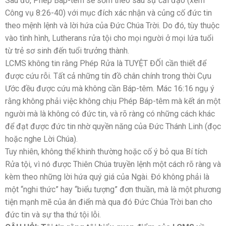
Sau đó, Phép Báp-têm sẽ sớm theo sau sự cải đạo (xem
Công vụ 8:26-40) với mục đích xác nhận và củng cố đức tin
theo mệnh lệnh và lời hứa của Đức Chúa Trời. Do đó, tùy thuộc
vào tình hình, Lutherans rửa tội cho mọi người ở mọi lứa tuổi
từ trẻ sơ sinh đến tuổi trưởng thành.
LCMS không tin rằng Phép Rửa là TUYỆT ĐỐI cần thiết để
được cứu rỗi. Tất cả những tín đồ chân chính trong thời Cựu
Ước đều được cứu mà không cần Báp-têm. Mác 16:16 ngụ ý
rằng không phải việc không chịu Phép Báp-têm mà kết án một
người mà là không có đức tin, và rõ ràng có những cách khác
để đạt được đức tin nhờ quyền năng của Đức Thánh Linh (đọc
hoặc nghe Lời Chúa).
Tuy nhiên, không thể khinh thường hoặc cố ý bỏ qua Bí tích
Rửa tội, vì nó được Thiên Chúa truyền lệnh một cách rõ ràng và
kèm theo những lời hứa quý giá của Ngài. Đó không phải là
một “nghi thức” hay “biểu tượng” đơn thuần, mà là một phương
tiện mạnh mẽ của ân điển mà qua đó Đức Chúa Trời ban cho
đức tin và sự tha thứ tội lỗi.