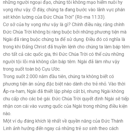
những người ngoại đạo, chúng tôi không mạo hiểm nuôi hy
vọng như vậy. Ở đây, chúng ta đang bước vào lãnh vực phán
xét khôn lường của Đức Chúa Trời” (Rô-ma 11:33).
Cơ sở của hy vọng như vậy là gì? Chính điều này, rằng chính
Đức Chúa Trời không bị ràng buộc bởi những phương tiện mà
Ngài đã ràng buộc chúng ta để sử dụng. Điều đó có nghĩa là
trong khi Đấng Christ đã truyền lệnh cho chúng ta làm báp têm
cho tất cả các quốc gia, thì Đức Chúa Trời có thể cứu những
người tội lỗi mà không cần báp têm. Ngài đã làm như vậy
trong suốt toàn bộ Cựu Ước.
Trong suốt 2.000 năm đầu tiên, chúng ta không biết có
phương tiện ân sủng đặc biệt nào dành cho trẻ nhỏ. Vào thời
Áp-ra-ham, Ngài đã thiết lập phép cắt bì, nhưng Ngài không
chu cấp cho các bé gái. Đức Chúa Trời quyết định Ngài sẽ tiếp
nhận con cái vào vương quốc của Ngài trong những điều kiện
nào.
Một ví dụ đáng khích lệ nhất về quyền năng của Đức Thánh
Linh ảnh hưởng đến ngay cả những trẻ sơ sinh theo cách