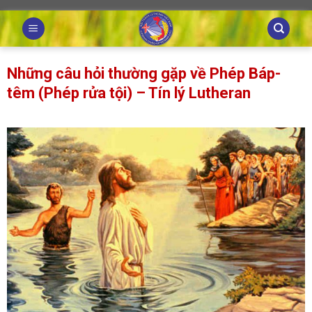
Skip
to
content
Những câu hỏi thường gặp về Phép Báp-
têm (Phép rửa tội) – Tín lý Lutheran