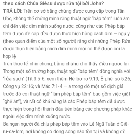
theo cách Chúa Giêsu được rửa tội bởi John?
TRẢ LỜI:
Trên cơ sở bằng chứng được cung cấp trong Tân
Ước, không thể chứng minh rằng thuật ngữ “báp têm” luôn ám
chỉ đến việc dìm mình xuống nước, cũng như các Phép báp
têm được đề cập đều được thực hiện bằng cách dìm — ngụ ý
(theo quan điểm của một số người) rằng chỉ những Phép Rửa
được thực hiện bằng cách dìm mình mới có thể được coi là
hợp lệ.
Trên thực tế, nhìn chung, bằng chứng cho thấy điều ngược lại.
Trong một số trường hợp, thuật ngữ “báp têm” đồng nghĩa với
“rửa sạch” (Tít 3:5-6; xem thêm Hê-bơ-rơ 9:19; Ê-phê-sô 5:26,
Công vụ 22:16; và Mác 7:1-4 — a trong đó một số dịch giả
trước đó coi thuật ngữ “làm phép báp têm” bao gồm việc giặt
“ghế ăn”), và rất có khả năng là các Phép báp têm đã được
thực hiện trong hội thánh đầu tiên bằng các phương pháp khác
ngoài việc dìm mình xuống nước.
Ba ngàn người đã chịu phép báp têm vào Lễ Ngũ Tuần ở Giê-
ru-sa-lem, nơi không có dòng sông nào tồn tại và không đề