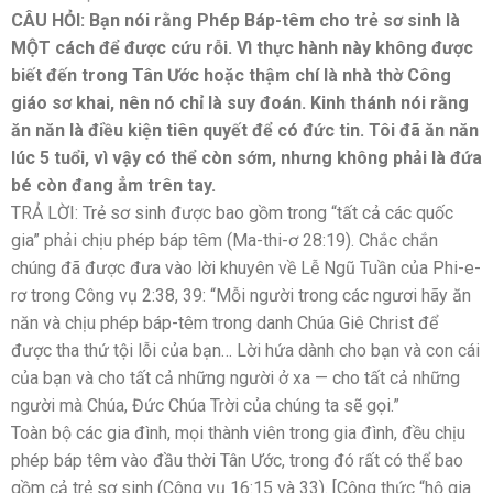
CÂU HỎI: Bạn nói rằng Phép Báp-têm cho trẻ sơ sinh là
MỘT cách để được cứu rỗi. Vì thực hành này không được
biết đến trong Tân Ước hoặc thậm chí là nhà thờ Công
giáo sơ khai, nên nó chỉ là suy đoán. Kinh thánh nói rằng
ăn năn là điều kiện tiên quyết để có đức tin. Tôi đã ăn năn
lúc 5 tuổi, vì vậy có thể còn sớm, nhưng không phải là đứa
bé còn đang ẳm trên tay.
TRẢ LỜI: Trẻ sơ sinh được bao gồm trong “tất cả các quốc
gia” phải chịu phép báp têm (Ma-thi-ơ 28:19). Chắc chắn
chúng đã được đưa vào lời khuyên về Lễ Ngũ Tuần của Phi-e-
rơ trong Công vụ 2:38, 39: “Mỗi người trong các ngươi hãy ăn
năn và chịu phép báp-têm trong danh Chúa Giê Christ để
được tha thứ tội lỗi của bạn… Lời hứa dành cho bạn và con cái
của bạn và cho tất cả những người ở xa — cho tất cả những
người mà Chúa, Đức Chúa Trời của chúng ta sẽ gọi.”
Toàn bộ các gia đình, mọi thành viên trong gia đình, đều chịu
phép báp têm vào đầu thời Tân Ước, trong đó rất có thể bao
gồm cả trẻ sơ sinh (Công vụ 16:15 và 33). [Công thức “hộ gia