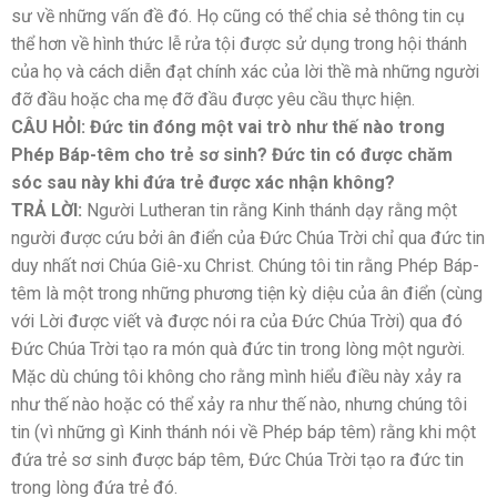
sư về những vấn đề đó. Họ cũng có thể chia sẻ thông tin cụ
thể hơn về hình thức lễ rửa tội được sử dụng trong hội thánh
của họ và cách diễn đạt chính xác của lời thề mà những người
đỡ đầu hoặc cha mẹ đỡ đầu được yêu cầu thực hiện.
CÂU HỎI: Đức tin đóng một vai trò như thế nào trong
Phép Báp-têm cho trẻ sơ sinh? Đức tin có được chăm
sóc sau này khi đứa trẻ được xác nhận không?
TRẢ LỜI:
Người Lutheran tin rằng Kinh thánh dạy rằng một
người được cứu bởi ân điển của Đức Chúa Trời chỉ qua đức tin
duy nhất nơi Chúa Giê-xu Christ. Chúng tôi tin rằng Phép Báp-
têm là một trong những phương tiện kỳ diệu của ân điển (cùng
với Lời được viết và được nói ra của Đức Chúa Trời) qua đó
Đức Chúa Trời tạo ra món quà đức tin trong lòng một người.
Mặc dù chúng tôi không cho rằng mình hiểu điều này xảy ra
như thế nào hoặc có thể xảy ra như thế nào, nhưng chúng tôi
tin (vì những gì Kinh thánh nói về Phép báp têm) rằng khi một
đứa trẻ sơ sinh được báp têm, Đức Chúa Trời tạo ra đức tin
trong lòng đứa trẻ đó.