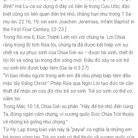
đình” mà Lu-ca sử dụng ở đây có tiền lệ trong Cựu Ước, đặc
biệt cũng có liên quan đến trẻ nhỏ, chẳng hạn như trong 1 Sa-
mu-ên. 22:16, 19; xin xem Joachim Jeremias, Infant Baptist in
the First Four Century, 22-23.]
Trong Rô-ma 6, Đức Thánh Linh nói với chúng ta Lời Chúa
rằng trong Bí tích Rửa tội, chúng ta đã được kết hiệp với sự
chết và sự phục sinh của Chúa Giê-xu – được tái sinh, chết đi
tội lỗi và sống lại trong đời sống mới. Điều đó xảy ra với trẻ
sơ sinh khi được báp-têm (Ga-la-ti 3:27).
“Vì bao nhiêu người trong anh em đã chịu phép báp-têm đều
mặc lấy Đấng Christ.” Phép Rửa qua Ngôi Lời tạo đức tin cần
thiết để nhận ơn cứu độ cho trẻ sơ sinh. Trẻ sơ sinh có thể có
niềm tin.
Trong Mác 10:14, Chúa Giê-xu phán: “Hãy để trẻ nhỏ đến cùng
Ta, đừng ngăn cấm chúng, vì vương quốc Đức Chúa Trời thuộc
về những kẻ giống như chúng.”
Từ Hy Lạp trong bản văn này là “payia” có nghĩa là những em
bé trong vòng tay. Trẻ sơ sinh có thể thuộc về vương quốc của