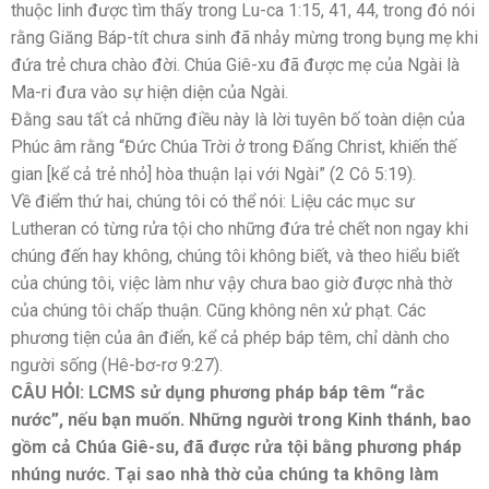
thuộc linh được tìm thấy trong Lu-ca 1:15, 41, 44, trong đó nói
rằng Giăng Báp-tít chưa sinh đã nhảy mừng trong bụng mẹ khi
đứa trẻ chưa chào đời. Chúa Giê-xu đã được mẹ của Ngài là
Ma-ri đưa vào sự hiện diện của Ngài.
Đằng sau tất cả những điều này là lời tuyên bố toàn diện của
Phúc âm rằng “Đức Chúa Trời ở trong Đấng Christ, khiến thế
gian [kể cả trẻ nhỏ] hòa thuận lại với Ngài” (2 Cô 5:19).
Về điểm thứ hai, chúng tôi có thể nói: Liệu các mục sư
Lutheran có từng rửa tội cho những đứa trẻ chết non ngay khi
chúng đến hay không, chúng tôi không biết, và theo hiểu biết
của chúng tôi, việc làm như vậy chưa bao giờ được nhà thờ
của chúng tôi chấp thuận. Cũng không nên xử phạt. Các
phương tiện của ân điển, kể cả phép báp têm, chỉ dành cho
người sống (Hê-bơ-rơ 9:27).
CÂU HỎI: LCMS sử dụng phương pháp báp têm “rắc
nước”, nếu bạn muốn. Những người trong Kinh thánh, bao
gồm cả Chúa Giê-su, đã được rửa tội bằng phương pháp
nhúng nước. Tại sao nhà thờ của chúng ta không làm