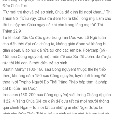
Đức Chúa Trời.
“Từ môi trẻ thơ và trẻ sơ sinh, Chúa đã định lời ngợi khen…” Thi
Thiên 8:2. “Dầu vậy, Chúa đã đem tôi ra khỏi lòng mẹ, Làm cho
tôi tin cậy nơi Chúa ngay cả khi còn trong lòng mẹ tôi” Thi
Thiên 22:9.
Từ khi bắt đầu Cơ đốc giáo trong Tân Ước vào Lễ Ngũ tuần
cho đến thời đại của chúng ta, không gián đoạn và không bị
gián đoạn, Giáo hội đã rửa tội cho các em bé. Polycarp (69-
155 sau Công nguyên), một môn đệ của Sứ đồ John, đã được
rửa tội khi còn là một đứa trẻ sơ sinh.
Justin Martyr (100-166 sau Công nguyên) thuộc thế hệ tiếp
theo, khoảng năm 150 sau Công nguyên, tuyên bố trong Đối
thoại với Trypho Người Do Thái “rằng Phép báp têm là phép
cắt bì của Tân Ước.”
Irenaeus (130-200 sau Công nguyên) viết trong Chống dị giáo
II 22: 4 “rằng Chúa Giê-xu đến để cứu tất cả mọi người thông
qua chính Ngài – tôi nói tất cả những ai nhờ Ngài được tái
sinh cho Đức Chúa Trời – trẻ sơ sinh và trẻ nhỏ, trẻ em trai và