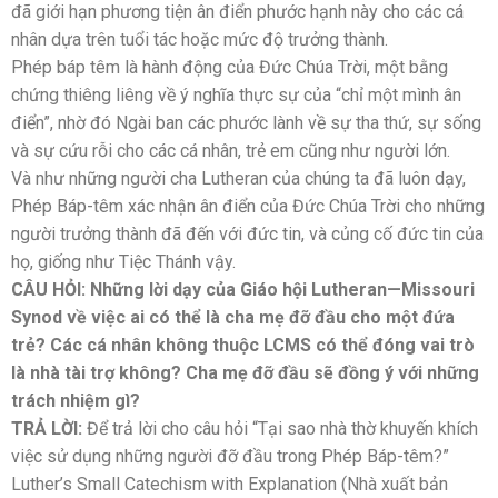
đã giới hạn phương tiện ân điển phước hạnh này cho các cá
nhân dựa trên tuổi tác hoặc mức độ trưởng thành.
Phép báp têm là hành động của Đức Chúa Trời, một bằng
chứng thiêng liêng về ý nghĩa thực sự của “chỉ một mình ân
điển”, nhờ đó Ngài ban các phước lành về sự tha thứ, sự sống
và sự cứu rỗi cho các cá nhân, trẻ em cũng như người lớn.
Và như những người cha Lutheran của chúng ta đã luôn dạy,
Phép Báp-têm xác nhận ân điển của Đức Chúa Trời cho những
người trưởng thành đã đến với đức tin, và củng cố đức tin của
họ, giống như Tiệc Thánh vậy.
CÂU HỎI: Những lời dạy của Giáo hội Lutheran—Missouri
Synod về việc ai có thể là cha mẹ đỡ đầu cho một đứa
trẻ? Các cá nhân không thuộc LCMS có thể đóng vai trò
là nhà tài trợ không? Cha mẹ đỡ đầu sẽ đồng ý với những
trách nhiệm gì?
TRẢ LỜI:
Để trả lời cho câu hỏi “Tại sao nhà thờ khuyến khích
việc sử dụng những người đỡ đầu trong Phép Báp-têm?”
Luther’s Small Catechism with Explanation (Nhà xuất bản