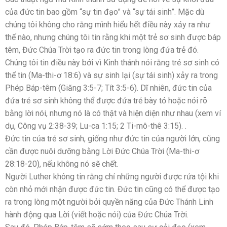
của đức tin bao gồm “sự tin đạo” và “sự tái sinh”. Mặc dù
chúng tôi không cho rằng mình hiểu hết điều này xảy ra như
thế nào, nhưng chúng tôi tin rằng khi một trẻ sơ sinh được báp
têm, Đức Chúa Trời tạo ra đức tin trong lòng đứa trẻ đó.
Chúng tôi tin điều này bởi vì Kinh thánh nói rằng trẻ sơ sinh có
thể tin (Ma-thi-ơ 18:6) và sự sinh lại (sự tái sinh) xảy ra trong
Phép Báp-têm (Giăng 3:5-7; Tít 3:5-6). Dĩ nhiên, đức tin của
đứa trẻ sơ sinh không thể được đứa trẻ bày tỏ hoặc nói rõ
bằng lời nói, nhưng nó là có thật và hiện diện như nhau (xem ví
dụ, Công vụ 2:38-39; Lu-ca 1:15; 2 Ti-mô-thê 3:15). .
Đức tin của trẻ sơ sinh, giống như đức tin của người lớn, cũng
cần được nuôi dưỡng bằng Lời Đức Chúa Trời (Ma-thi-ơ
28:18-20), nếu không nó sẽ chết.
Người Luther không tin rằng chỉ những người được rửa tội khi
còn nhỏ mới nhận được đức tin. Đức tin cũng có thể được tạo
ra trong lòng một người bởi quyền năng của Đức Thánh Linh
hành động qua Lời (viết hoặc nói) của Đức Chúa Trời.