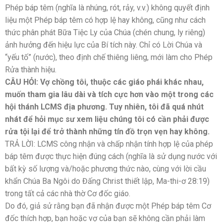
Phép báp têm (nghĩa là nhúng, rót, rảy, v.v.) không quyết định
liệu một Phép báp têm có hợp lệ hay không, cũng như cách
thức phân phát Bữa Tiệc Ly của Chúa (chén chung, ly riêng)
ảnh hưởng đến hiệu lực của Bí tích này. Chỉ có Lời Chúa và
“yếu tố” (nước), theo định chế thiêng liêng, mới làm cho Phép
Rửa thành hiệu.
CÂU HỎI: Vợ chồng tôi, thuộc các giáo phái khác nhau,
muốn tham gia lâu dài và tích cực hơn vào một trong các
hội thánh LCMS địa phương. Tuy nhiên, tôi đã quá nhút
nhát để hỏi mục sư xem liệu chúng tôi có cần phải được
rửa tội lại để trở thành những tín đồ trọn vẹn hay không.
TRẢ LỜI: LCMS công nhận và chấp nhận tính hợp lệ của phép
báp têm được thực hiện đúng cách (nghĩa là sử dụng nước với
bất kỳ số lượng và/hoặc phương thức nào, cùng với lời cầu
khẩn Chúa Ba Ngôi do Đấng Christ thiết lập, Ma-thi-ơ 28:19)
trong tất cả các nhà thờ Cơ đốc giáo.
Do đó, giả sử rằng bạn đã nhận được một Phép báp têm Cơ
đốc thích hợp, bạn hoặc vợ của bạn sẽ không cần phải làm