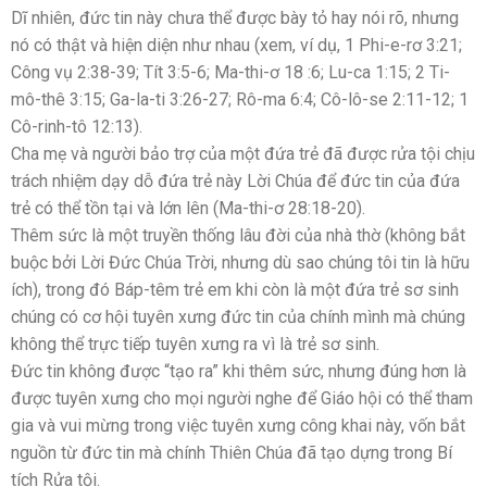
Dĩ nhiên, đức tin này chưa thể được bày tỏ hay nói rõ, nhưng
nó có thật và hiện diện như nhau (xem, ví dụ, 1 Phi-e-rơ 3:21;
Công vụ 2:38-39; Tít 3:5-6; Ma-thi-ơ 18 :6; Lu-ca 1:15; 2 Ti-
mô-thê 3:15; Ga-la-ti 3:26-27; Rô-ma 6:4; Cô-lô-se 2:11-12; 1
Cô-rinh-tô 12:13).
Cha mẹ và người bảo trợ của một đứa trẻ đã được rửa tội chịu
trách nhiệm dạy dỗ đứa trẻ này Lời Chúa để đức tin của đứa
trẻ có thể tồn tại và lớn lên (Ma-thi-ơ 28:18-20).
Thêm sức là một truyền thống lâu đời của nhà thờ (không bắt
buộc bởi Lời Đức Chúa Trời, nhưng dù sao chúng tôi tin là hữu
ích), trong đó Báp-têm trẻ em khi còn là một đứa trẻ sơ sinh
chúng có cơ hội tuyên xưng đức tin của chính mình mà chúng
không thể trực tiếp tuyên xưng ra vì là trẻ sơ sinh.
Đức tin không được “tạo ra” khi thêm sức, nhưng đúng hơn là
được tuyên xưng cho mọi người nghe để Giáo hội có thể tham
gia và vui mừng trong việc tuyên xưng công khai này, vốn bắt
nguồn từ đức tin mà chính Thiên Chúa đã tạo dựng trong Bí
tích Rửa tội.