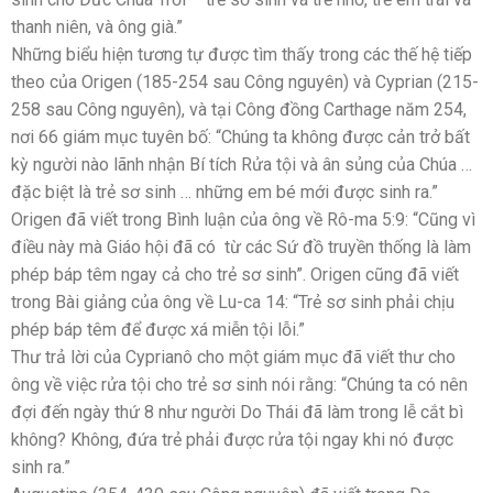
thanh niên, và ông già.”
Những biểu hiện tương tự được tìm thấy trong các thế hệ tiếp
theo của Origen (185-254 sau Công nguyên) và Cyprian (215-
258 sau Công nguyên), và tại Công đồng Carthage năm 254,
nơi 66 giám mục tuyên bố: “Chúng ta không được cản trở bất
kỳ người nào lãnh nhận Bí tích Rửa tội và ân sủng của Chúa …
đặc biệt là trẻ sơ sinh … những em bé mới được sinh ra.”
Origen đã viết trong Bình luận của ông về Rô-ma 5:9: “Cũng vì
điều này mà Giáo hội đã có từ các Sứ đồ truyền thống là làm
phép báp têm ngay cả cho trẻ sơ sinh”. Origen cũng đã viết
trong Bài giảng của ông về Lu-ca 14: “Trẻ sơ sinh phải chịu
phép báp têm để được xá miễn tội lỗi.”
Thư trả lời của Cyprianô cho một giám mục đã viết thư cho
ông về việc rửa tội cho trẻ sơ sinh nói rằng: “Chúng ta có nên
đợi đến ngày thứ 8 như người Do Thái đã làm trong lễ cắt bì
không? Không, đứa trẻ phải được rửa tội ngay khi nó được
sinh ra.”