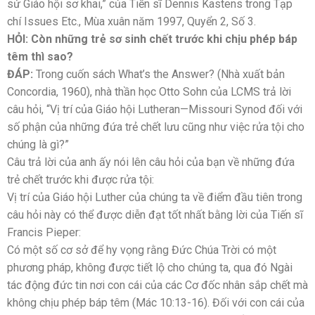
sử Giáo hội sơ khai,” của Tiến sĩ Dennis Kastens trong Tạp
chí Issues Etc., Mùa xuân năm 1997, Quyển 2, Số 3.
HỎI: Còn những trẻ sơ sinh chết trước khi chịu phép báp
têm thì sao?
ĐÁP:
Trong cuốn sách What’s the Answer? (Nhà xuất bản
Concordia, 1960), nhà thần học Otto Sohn của LCMS trả lời
câu hỏi, “Vị trí của Giáo hội Lutheran—Missouri Synod đối với
số phận của những đứa trẻ chết lưu cũng như việc rửa tội cho
chúng là gì?”
Câu trả lời của anh ấy nói lên câu hỏi của bạn về những đứa
trẻ chết trước khi được rửa tội:
Vị trí của Giáo hội Luther của chúng ta về điểm đầu tiên trong
câu hỏi này có thể được diễn đạt tốt nhất bằng lời của Tiến sĩ
Francis Pieper:
Có một số cơ sở để hy vọng rằng Đức Chúa Trời có một
phương pháp, không được tiết lộ cho chúng ta, qua đó Ngài
tác động đức tin nơi con cái của các Cơ đốc nhân sắp chết mà
không chịu phép báp têm (Mác 10:13-16). Đối với con cái của