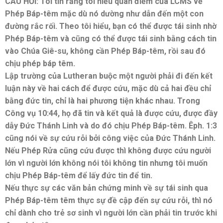
CÂU HỎI: Tôi tin rằng tôi hiểu quan điểm của LCMS về
Phép Báp-têm mặc dù nó dường như dẫn đến một con
đường rắc rối. Theo tôi hiểu, bạn có thể được tái sinh nhờ
Phép Báp-têm và cũng có thể được tái sinh bằng cách tin
vào Chúa Giê-su, không cần Phép Báp-têm, rồi sau đó
chịu phép báp têm.
Lập trường của Lutheran buộc một người phải đi đến kết
luận này về hai cách để được cứu, mặc dù cả hai đều chỉ
bằng đức tin, chỉ là hai phương tiện khác nhau. Trong
Công vụ 10:44, họ đã tin và kết quả là được cứu, được đầy
dẫy Đức Thánh Linh và do đó chịu Phép Báp-têm. Êph. 1:3
cũng nói về sự cứu rỗi bởi công việc của Đức Thánh Linh.
Nếu Phép Rửa cũng cứu được thì không được cứu người
lớn vì người lớn không nói tôi không tin nhưng tôi muốn
chịu Phép Báp-têm để lấy đức tin để tin.
Nếu thực sự các văn bản chứng minh về sự tái sinh qua
Phép Báp-têm têm thực sự đề cập đến sự cứu rỗi, thì nó
chỉ dành cho trẻ sơ sinh vì người lớn cần phải tin trước khi