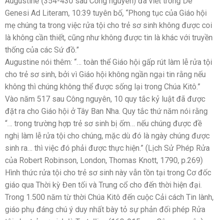
Augustine (354-430 sau Công nguyên) đã viết trong De
Genesi Ad Literam, 10:39 tuyên bố, “Phong tục của Giáo hội
mẹ chúng ta trong việc rửa tội cho trẻ sơ sinh không được coi
là không cần thiết, cũng như không được tin là khác với truyền
thống của các Sứ đồ.”
Augustine nói thêm: “… toàn thể Giáo hội gấp rút làm lễ rửa tội
cho trẻ sơ sinh, bởi vì Giáo hội không ngần ngại tin rằng nếu
không thì chúng không thể được sống lại trong Chúa Kitô.”
Vào năm 517 sau Công nguyên, 10 quy tắc kỷ luật đã được
đặt ra cho Giáo hội ở Tây Ban Nha. Quy tắc thứ năm nói rằng
“… trong trường hợp trẻ sơ sinh bị ốm… nếu chúng được đề
nghị làm lễ rửa tội cho chúng, mặc dù đó là ngày chúng được
sinh ra… thì việc đó phải được thực hiện.” (Lịch Sử Phép Rửa
của Robert Robinson, London, Thomas Knott, 1790, p.269)
Hình thức rửa tội cho trẻ sơ sinh này vẫn tồn tại trong Cơ đốc
giáo qua Thời kỳ Đen tối và Trung cổ cho đến thời hiện đại.
Trong 1.500 năm từ thời Chúa Kitô đến cuộc Cải cách Tin lành,
giáo phụ đáng chú ý duy nhất bày tỏ sự phản đối phép Rửa