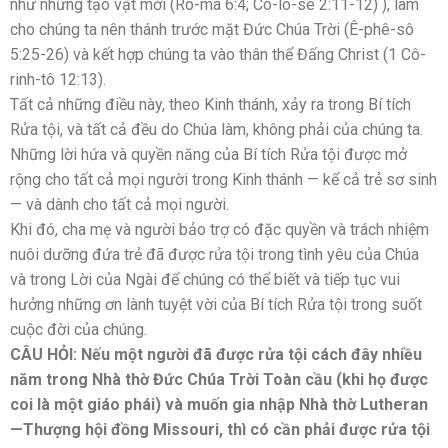
như những tạo vật mới (Rô-ma 6:4; Cô-lô-se 2:11-12) ), làm
cho chúng ta nên thánh trước mặt Đức Chúa Trời (Ê-phê-sô
5:25-26) và kết hợp chúng ta vào thân thể Đấng Christ (1 Cô-
rinh-tô 12:13).
Tất cả những điều này, theo Kinh thánh, xảy ra trong Bí tích
Rửa tội, và tất cả đều do Chúa làm, không phải của chúng ta.
Những lời hứa và quyền năng của Bí tích Rửa tội được mở
rộng cho tất cả mọi người trong Kinh thánh — kể cả trẻ sơ sinh
— và dành cho tất cả mọi người.
Khi đó, cha mẹ và người bảo trợ có đặc quyền và trách nhiệm
nuôi dưỡng đứa trẻ đã được rửa tội trong tình yêu của Chúa
và trong Lời của Ngài để chúng có thể biết và tiếp tục vui
hưởng những ơn lành tuyệt vời của Bí tích Rửa tội trong suốt
cuộc đời của chúng.
CÂU HỎI: Nếu một người đã được rửa tội cách đây nhiều
năm trong Nhà thờ Đức Chúa Trời Toàn cầu (khi họ được
coi là một giáo phái) và muốn gia nhập Nhà thờ Lutheran
—Thượng hội đồng Missouri, thì có cần phải được rửa tội