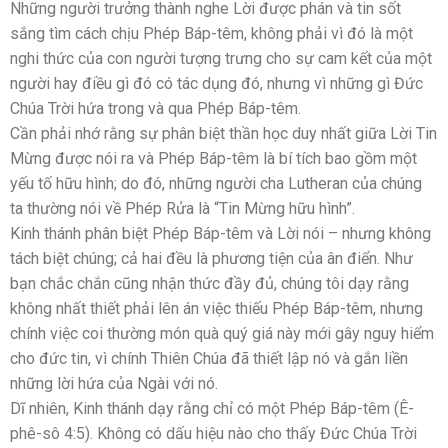
Những người trưởng thành nghe Lời được phán và tin sốt
sắng tìm cách chịu Phép Báp-têm, không phải vì đó là một
nghi thức của con người tượng trưng cho sự cam kết của một
người hay điều gì đó có tác dụng đó, nhưng vì những gì Đức
Chúa Trời hứa trong và qua Phép Báp-têm.
Cần phải nhớ rằng sự phân biệt thần học duy nhất giữa Lời Tin
Mừng được nói ra và Phép Báp-têm là bí tích bao gồm một
yếu tố hữu hình; do đó, những người cha Lutheran của chúng
ta thường nói về Phép Rửa là “Tin Mừng hữu hình”.
Kinh thánh phân biệt Phép Báp-têm và Lời nói – nhưng không
tách biệt chúng; cả hai đều là phương tiện của ân điển. Như
bạn chắc chắn cũng nhận thức đầy đủ, chúng tôi dạy rằng
không nhất thiết phải lên án việc thiếu Phép Báp-têm, nhưng
chính việc coi thường món quà quý giá này mới gây nguy hiểm
cho đức tin, vì chính Thiên Chúa đã thiết lập nó và gắn liền
những lời hứa của Ngài với nó.
Dĩ nhiên, Kinh thánh dạy rằng chỉ có một Phép Báp-têm (Ê-
phê-sô 4:5). Không có dấu hiệu nào cho thấy Đức Chúa Trời