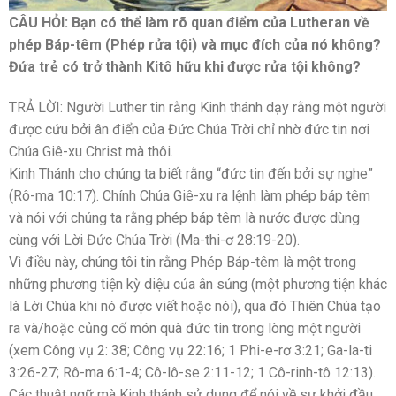
CÂU HỎI: Bạn có thể làm rõ quan điểm của Lutheran về
phép Báp-têm (Phép rửa tội) và mục đích của nó không?
Đứa trẻ có trở thành Kitô hữu khi được rửa tội không?
TRẢ LỜI: Người Luther tin rằng Kinh thánh dạy rằng một người
được cứu bởi ân điển của Đức Chúa Trời chỉ nhờ đức tin nơi
Chúa Giê-xu Christ mà thôi.
Kinh Thánh cho chúng ta biết rằng “đức tin đến bởi sự nghe”
(Rô-ma 10:17). Chính Chúa Giê-xu ra lệnh làm phép báp têm
và nói với chúng ta rằng phép báp têm là nước được dùng
cùng với Lời Đức Chúa Trời (Ma-thi-ơ 28:19-20).
Vì điều này, chúng tôi tin rằng Phép Báp-têm là một trong
những phương tiện kỳ diệu của ân sủng (một phương tiện khác
là Lời Chúa khi nó được viết hoặc nói), qua đó Thiên Chúa tạo
ra và/hoặc củng cố món quà đức tin trong lòng một người
(xem Công vụ 2: 38; Công vụ 22:16; 1 Phi-e-rơ 3:21; Ga-la-ti
3:26-27; Rô-ma 6:1-4; Cô-lô-se 2:11-12; 1 Cô-rinh-tô 12:13).
Các thuật ngữ mà Kinh thánh sử dụng để nói về sự khởi đầu