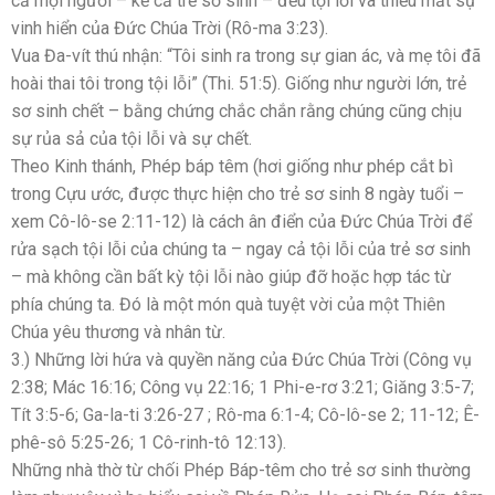
cả mọi người – kể cả trẻ sơ sinh – đều tội lỗi và thiếu mất sự
vinh hiển của Đức Chúa Trời (Rô-ma 3:23).
Vua Đa-vít thú nhận: “Tôi sinh ra trong sự gian ác, và mẹ tôi đã
hoài thai tôi trong tội lỗi” (Thi. 51:5). Giống như người lớn, trẻ
sơ sinh chết – bằng chứng chắc chắn rằng chúng cũng chịu
sự rủa sả của tội lỗi và sự chết.
Theo Kinh thánh, Phép báp têm (hơi giống như phép cắt bì
trong Cựu ước, được thực hiện cho trẻ sơ sinh 8 ngày tuổi –
xem Cô-lô-se 2:11-12) là cách ân điển của Đức Chúa Trời để
rửa sạch tội lỗi của chúng ta – ngay cả tội lỗi của trẻ sơ sinh
– mà không cần bất kỳ tội lỗi nào giúp đỡ hoặc hợp tác từ
phía chúng ta. Đó là một món quà tuyệt vời của một Thiên
Chúa yêu thương và nhân từ.
3.) Những lời hứa và quyền năng của Đức Chúa Trời (Công vụ
2:38; Mác 16:16; Công vụ 22:16; 1 Phi-e-rơ 3:21; Giăng 3:5-7;
Tít 3:5-6; Ga-la-ti 3:26-27 ; Rô-ma 6:1-4; Cô-lô-se 2; 11-12; Ê-
phê-sô 5:25-26; 1 Cô-rinh-tô 12:13).
Những nhà thờ từ chối Phép Báp-têm cho trẻ sơ sinh thường