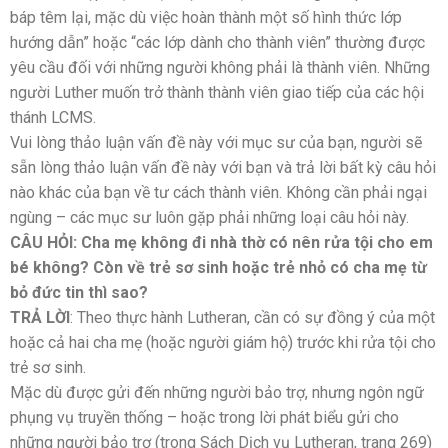
báp têm lại, mặc dù việc hoàn thành một số hình thức lớp
hướng dẫn” hoặc “các lớp dành cho thành viên” thường được
yêu cầu đối với những người không phải là thành viên. Những
người Luther muốn trở thành thành viên giao tiếp của các hội
thánh LCMS.
Vui lòng thảo luận vấn đề này với mục sư của bạn, người sẽ
sẵn lòng thảo luận vấn đề này với bạn và trả lời bất kỳ câu hỏi
nào khác của bạn về tư cách thành viên. Không cần phải ngại
ngùng – các mục sư luôn gặp phải những loại câu hỏi này.
CÂU HỎI: Cha mẹ không đi nhà thờ có nên rửa tội cho em
bé không? Còn về trẻ sơ sinh hoặc trẻ nhỏ có cha mẹ từ
bỏ đức tin thì sao?
TRẢ LỜI
: Theo thực hành Lutheran, cần có sự đồng ý của một
hoặc cả hai cha mẹ (hoặc người giám hộ) trước khi rửa tội cho
trẻ sơ sinh.
Mặc dù được gửi đến những người bảo trợ, nhưng ngôn ngữ
phụng vụ truyền thống – hoặc trong lời phát biểu gửi cho
những người bảo trợ (trong Sách Dịch vụ Lutheran, trang 269)