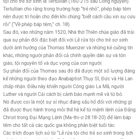
tội cho trẻ sơ sinh là Tertullian (160-215 sau Công nguyên).
Tertullian cho rằng trong trường hợp “trẻ nhỏ”, phép báp têm
nên được trì hoãn cho đến khi chúng “biết cách cầu xin sự cứu
rỗi” (“Về phép báp têm,” ch. 18).
Sau đó, vào những năm 1520, Nhà thờ Thiên chúa giáo đã trải
qua sự phản đối đặc biệt đối với Lễ rửa tội cho trẻ sơ sinh
dưới ảnh hưởng của Thomas Muenzer và những kẻ cuồng tín
khác, những người phản đối cả chính quyền dân sự và tôn
giáo, tội nguyên tổ và dục vọng của con người.
Sự phản đối của Thomas sau đó đã được một số lượng đáng
kể những người theo đạo Anabaptist Thụy Sĩ, Đức và Hà Lan
chấp nhận. Điều này khiến người Công giáo La Mã, người
Luther và người Cải cách bị cảnh báo mạnh mẽ và từ bỏ.
Nó được coi là một sự sỉ nhục đáng xấu hổ đối với những gì
đã được thực hành trong mỗi thế hệ kể từ mệnh lệnh của Đấng
Christ trong Đại Mạng Lệnh (Ma-thi-ơ 28:18-20) để làm báp
têm cho tất cả các quốc gia không phân biệt tuổi tác.
Các trích đoạn lịch sử từ “Lễ rửa tội cho trẻ sơ sinh trong lịch