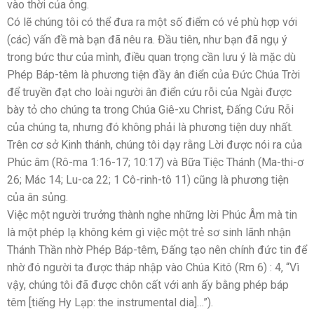
vào thời của ông.
Có lẽ chúng tôi có thể đưa ra một số điểm có vẻ phù hợp với
(các) vấn đề mà bạn đã nêu ra. Đầu tiên, như bạn đã ngụ ý
trong bức thư của mình, điều quan trọng cần lưu ý là mặc dù
Phép Báp-têm là phương tiện đầy ân điển của Đức Chúa Trời
để truyền đạt cho loài người ân điển cứu rỗi của Ngài được
bày tỏ cho chúng ta trong Chúa Giê-xu Christ, Đấng Cứu Rỗi
của chúng ta, nhưng đó không phải là phương tiện duy nhất.
Trên cơ sở Kinh thánh, chúng tôi dạy rằng Lời được nói ra của
Phúc âm (Rô-ma 1:16-17; 10:17) và Bữa Tiệc Thánh (Ma-thi-ơ
26; Mác 14; Lu-ca 22; 1 Cô-rinh-tô 11) cũng là phương tiện
của ân sủng.
Việc một người trưởng thành nghe những lời Phúc Âm mà tin
là một phép lạ không kém gì việc một trẻ sơ sinh lãnh nhận
Thánh Thần nhờ Phép Báp-têm, Đấng tạo nên chính đức tin để
nhờ đó người ta được tháp nhập vào Chúa Kitô (Rm 6) : 4, “Vì
vậy, chúng tôi đã được chôn cất với anh ấy bằng phép báp
têm [tiếng Hy Lạp: the instrumental dia]…”).