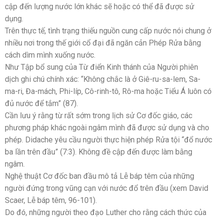
cập đến lượng nước lớn khác sẽ hoặc có thể đã được sử
dụng.
Trên thực tế, tình trạng thiếu nguồn cung cấp nước nói chung ở
nhiều nơi trong thế giới cổ đại đã ngăn cản Phép Rửa bằng
cách dìm mình xuống nước.
Như Tập bổ sung của Từ điển Kinh thánh của Người phiên
dịch ghi chú chính xác: “Không chắc là ở Giê-ru-sa-lem, Sa-
ma-ri, Đa-mách, Phi-líp, Cô-rinh-tô, Rô-ma hoặc Tiểu Á luôn có
đủ nước để tắm” (87).
Cần lưu ý rằng từ rất sớm trong lịch sử Cơ đốc giáo, các
phương pháp khác ngoài ngâm mình đã được sử dụng và cho
phép. Didache yêu cầu người thực hiện phép Rửa tội “đổ nước
ba lần trên đầu” (7:3). Không đề cập đến được làm bằng
ngâm.
Nghệ thuật Cơ đốc ban đầu mô tả Lễ báp têm của những
người đứng trong vũng cạn với nước đổ trên đầu (xem David
Scaer, Lễ báp têm, 96-101).
Do đó, những người theo đạo Luther cho rằng cách thức của