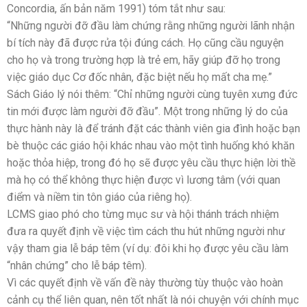
Concordia, ấn bản năm 1991) tóm tắt như sau:
“Những người đỡ đầu làm chứng rằng những người lãnh nhận
bí tích này đã được rửa tội đúng cách. Họ cũng cầu nguyện
cho họ và trong trường hợp là trẻ em, hãy giúp đỡ họ trong
việc giáo dục Cơ đốc nhân, đặc biệt nếu họ mất cha mẹ.”
Sách Giáo lý nói thêm: “Chỉ những người cùng tuyên xưng đức
tin mới được làm người đỡ đầu”. Một trong những lý do của
thực hành này là để tránh đặt các thành viên gia đình hoặc bạn
bè thuộc các giáo hội khác nhau vào một tình huống khó khăn
hoặc thỏa hiệp, trong đó họ sẽ được yêu cầu thực hiện lời thề
mà họ có thể không thực hiện được vì lương tâm (với quan
điểm và niềm tin tôn giáo của riêng họ).
LCMS giao phó cho từng mục sư và hội thánh trách nhiệm
đưa ra quyết định về việc tìm cách thu hút những người như
vậy tham gia lễ báp têm (ví dụ: đôi khi họ được yêu cầu làm
“nhân chứng” cho lễ báp têm).
Vì các quyết định về vấn đề này thường tùy thuộc vào hoàn
cảnh cụ thể liên quan, nên tốt nhất là nói chuyện với chính mục