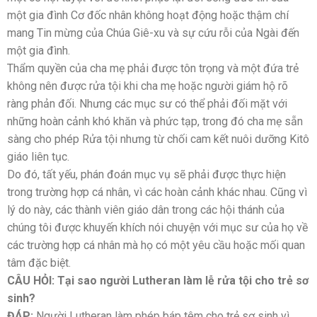
một gia đình Cơ đốc nhân không hoạt động hoặc thậm chí
mang Tin mừng của Chúa Giê-xu và sự cứu rỗi của Ngài đến
một gia đình.
Thẩm quyền của cha mẹ phải được tôn trọng và một đứa trẻ
không nên được rửa tội khi cha mẹ hoặc người giám hộ rõ
ràng phản đối. Nhưng các mục sư có thể phải đối mặt với
những hoàn cảnh khó khăn và phức tạp, trong đó cha mẹ sẵn
sàng cho phép Rửa tội nhưng từ chối cam kết nuôi dưỡng Kitô
giáo liên tục.
Do đó, tất yếu, phán đoán mục vụ sẽ phải được thực hiện
trong trường hợp cá nhân, vì các hoàn cảnh khác nhau. Cũng vì
lý do này, các thành viên giáo dân trong các hội thánh của
chúng tôi được khuyến khích nói chuyện với mục sư của họ về
các trường hợp cá nhân mà họ có một yêu cầu hoặc mối quan
tâm đặc biệt.
CÂU HỎI: Tại sao người Lutheran làm lễ rửa tội cho trẻ sơ
sinh?
ĐÁP:
Người Lutheran làm phép báp têm cho trẻ sơ sinh vì