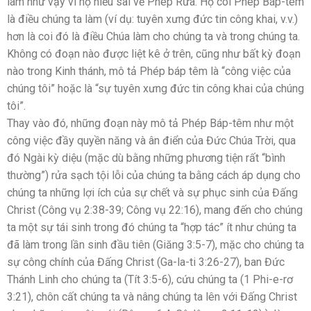
làm như vậy vì họ hiểu sai về Phép Rửa. Họ coi Phép Báp-têm
là điều chúng ta làm (ví dụ: tuyên xưng đức tin công khai, v.v.)
hơn là coi đó là điều Chúa làm cho chúng ta và trong chúng ta.
Không có đoạn nào được liệt kê ở trên, cũng như bất kỳ đoạn
nào trong Kinh thánh, mô tả Phép báp têm là “công việc của
chúng tôi” hoặc là “sự tuyên xưng đức tin công khai của chúng
tôi”.
Thay vào đó, những đoạn này mô tả Phép Báp-têm như một
công việc đầy quyền năng và ân điển của Đức Chúa Trời, qua
đó Ngài kỳ diệu (mặc dù bằng những phương tiện rất “bình
thường”) rửa sạch tội lỗi của chúng ta bằng cách áp dụng cho
chúng ta những lợi ích của sự chết và sự phục sinh của Đấng
Christ (Công vụ 2:38-39; Công vụ 22:16), mang đến cho chúng
ta một sự tái sinh trong đó chúng ta “hợp tác” ít như chúng ta
đã làm trong lần sinh đầu tiên (Giăng 3:5-7), mặc cho chúng ta
sự công chính của Đấng Christ (Ga-la-ti 3:26-27), ban Đức
Thánh Linh cho chúng ta (Tít 3:5-6), cứu chúng ta (1 Phi-e-rơ
3:21), chôn cất chúng ta và nâng chúng ta lên với Đấng Christ