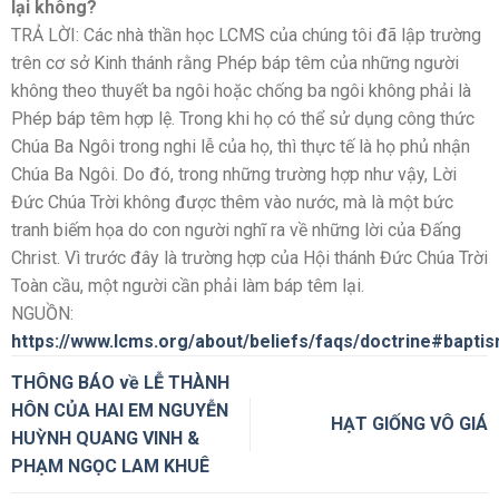
lại không?
TRẢ LỜI: Các nhà thần học LCMS của chúng tôi đã lập trường
trên cơ sở Kinh thánh rằng Phép báp têm của những người
không theo thuyết ba ngôi hoặc chống ba ngôi không phải là
Phép báp têm hợp lệ. Trong khi họ có thể sử dụng công thức
Chúa Ba Ngôi trong nghi lễ của họ, thì thực tế là họ phủ nhận
Chúa Ba Ngôi. Do đó, trong những trường hợp như vậy, Lời
Đức Chúa Trời không được thêm vào nước, mà là một bức
tranh biếm họa do con người nghĩ ra về những lời của Đấng
Christ. Vì trước đây là trường hợp của Hội thánh Đức Chúa Trời
Toàn cầu, một người cần phải làm báp têm lại.
NGUỒN:
https://www.lcms.org/about/beliefs/faqs/doctrine#bapti
THÔNG BÁO về LỄ THÀNH
HÔN CỦA HAI EM NGUYỄN
HẠT GIỐNG VÔ GIÁ
HUỲNH QUANG VINH &
PHẠM NGỌC LAM KHUÊ