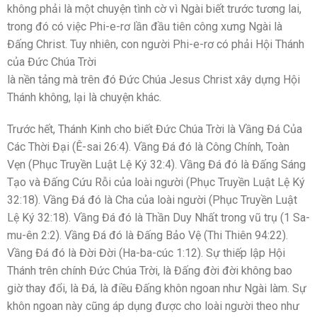
không phải là một chuyện tình cờ vì Ngài biết trước tương lai,
trong đó có việc Phi-e-rơ lần đầu tiên công xưng Ngài là
Đấng Christ. Tuy nhiên, con người Phi-e-rơ có phải Hội Thánh
của Đức Chúa Trời
là nền tảng mà trên đó Đức Chúa Jesus Christ xây dựng Hội
Thánh không, lại là chuyện khác.
Trước hết, Thánh Kinh cho biết Đức Chúa Trời là Vầng Đá Của
Các Thời Đại (Ê-sai 26:4). Vầng Đá đó là Công Chính, Toàn
Vẹn (Phục Truyền Luật Lệ Ký 32:4). Vầng Đá đó là Đấng Sáng
Tạo và Đấng Cứu Rỗi của loài người (Phục Truyền Luật Lệ Ký
32:18). Vầng Đá đó là Cha của loài người (Phục Truyền Luật
Lệ Ký 32:18). Vầng Đá đó là Thần Duy Nhất trong vũ trụ (1 Sa-
mu-ên 2:2). Vầng Đá đó là Đấng Bảo Vệ (Thi Thiên 94:22).
Vầng Đá đó là Đời Đời (Ha-ba-cúc 1:12). Sự thiếp lập Hội
Thánh trên chính Đức Chúa Trời, là Đấng đời đời không bao
giờ thay đổi, là Đá, là điều Đấng khôn ngoan như Ngài làm. Sự
khôn ngoan này cũng áp dụng được cho loài người theo như