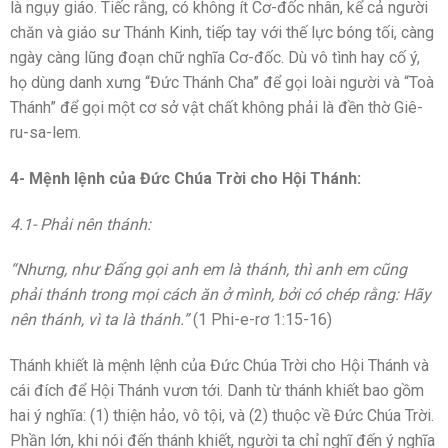
là ngụy giáo. Tiếc rằng, có không ít Cơ-đốc nhân, kể cả người
chăn và giáo sư Thánh Kinh, tiếp tay với thế lực bóng tối, càng
ngày càng lũng đoạn chữ nghĩa Cơ-đốc. Dù vô tình hay cố ý,
họ dùng danh xưng “Đức Thánh Cha” để gọi loài người và “Toà
Thánh” để gọi một cơ sở vật chất không phải là đền thờ Giê-
ru-sa-lem.
4- Mệnh lệnh của Đức Chúa Trời cho Hội Thánh:
4.1- Phải nên thánh:
“Nhưng, như Ðấng gọi anh em là thánh, thì anh em cũng
phải thánh trong mọi cách ăn ở mình, bởi có chép rằng: Hãy
nên thánh, vì ta là thánh.”
(1 Phi-e-rơ 1:15-16)
Thánh khiết là mệnh lệnh của Đức Chúa Trời cho Hội Thánh và
cái đích để Hội Thánh vươn tới. Danh từ thánh khiết bao gồm
hai ý nghĩa: (1) thiện hảo, vô tội, và (2) thuộc về Đức Chúa Trời.
Phần lớn, khi nói đến thánh khiết, người ta chỉ nghĩ đến ý nghĩa