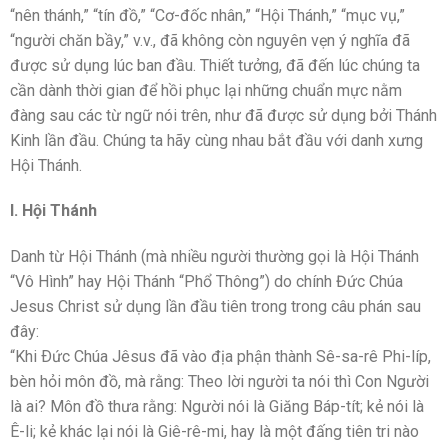
“nên thánh,” “tín đồ,” “Cơ-đốc nhân,” “Hội Thánh,” “mục vụ,”
“người chăn bầy,” v.v., đã không còn nguyên vẹn ý nghĩa đã
được sử dụng lúc ban đầu. Thiết tưởng, đã đến lúc chúng ta
cần dành thời gian để hồi phục lại những chuẩn mực nằm
đàng sau các từ ngữ nói trên, như đã được sử dụng bởi Thánh
Kinh lần đầu. Chúng ta hãy cùng nhau bắt đầu với danh xưng
Hội Thánh.
I. Hội Thánh
Danh từ Hội Thánh (mà nhiều người thường gọi là Hội Thánh
“Vô Hình” hay Hội Thánh “Phổ Thông”) do chính Đức Chúa
Jesus Christ sử dụng lần đầu tiên trong trong câu phán sau
đây:
“Khi Ðức Chúa Jêsus đã vào địa phận thành Sê-sa-rê Phi-líp,
bèn hỏi môn đồ, mà rằng: Theo lời người ta nói thì Con Người
là ai? Môn đồ thưa rằng: Người nói là Giăng Báp-tít; kẻ nói là
Ê-li; kẻ khác lại nói là Giê-rê-mi, hay là một đấng tiên tri nào