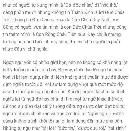
như: có người tự xưng mình là “Cơ-đốc nhân,” đi “nhà thờ,”
dâng phần mười, nhưng không tin Thánh Kinh là lời Đức Chúa
Trời, không tin Đức Chúa Jesus là Cứu Chúa Duy Nhất, v.v.
Cũng có người vừa tin mình là con Đức Chúa Trời, nhưng cũng
tin thêm mình là Con Rồng Cháu Tiên nữa. Đây chỉ là những
trường hợp tiêu biểu nhưng cũng đủ làm cho người ta phải
nhức đầu vì chữ nghĩa.
Ngôn ngữ vốn có nhiều giới hạn, nên nó không có khả năng lột
hết ý tưởng muốn trình bày. Đã vậy, nhiều lúc từ ngữ bị thoái
hoá vì bị lạm dụng, nên đi lệch khỏi giá trị chuẩn mực đã được
định nghĩa trước đó. Khi sự lạm dụng vượt quá một mức độ
nào đó thì ngôn ngữ bị phá sản. Khi đó, người ta phải tái định
nghĩa lại từ ngữ đó hay phải đi tìm một từ ngữ khác thế vào,
để cho sự diễn đạt cái ý tưởng đã từng được diễn đạt bởi từ
ngữ đó được chính xác và trọn vẹn trở lại. Ngôn ngữ Cơ-đốc
cũng không tránh khỏi tệ nạn bị lạm dụng đến mức phá sản.
Những từ ngữ như “tội lỗi,” “đức tin,” “được cứu rỗi,” “tái sinh,”