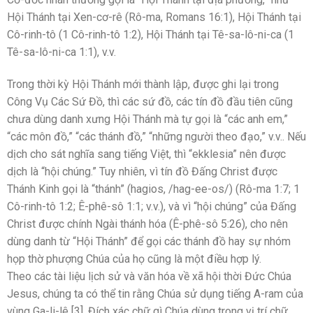
Hội Thánh tại Xen-cơ-rê (Rô-ma, Romans 16:1), Hội Thánh tại
Cô-rinh-tô (1 Cô-rinh-tô 1:2), Hội Thánh tại Tê-sa-lô-ni-ca (1
Tê-sa-lô-ni-ca 1:1), v.v.
Trong thời kỳ Hội Thánh mới thành lập, được ghi lại trong
Công Vụ Các Sứ Đồ, thì các sứ đồ, các tín đồ đầu tiên cũng
chưa dùng danh xưng Hội Thánh mà tự gọi là “các anh em,”
“các môn đồ,” “các thánh đồ,” “những người theo đạo,” v.v.. Nếu
dịch cho sát nghĩa sang tiếng Việt, thì “ekklesia” nên được
dịch là “hội chúng.” Tuy nhiên, vì tín đồ Đấng Christ được
Thánh Kinh gọi là “thánh” (hagios, /hag-ee-os/) (Rô-ma 1:7; 1
Cô-rinh-tô 1:2; Ê-phê-sô 1:1; v.v.), và vì “hội chúng” của Đấng
Christ được chính Ngài thánh hóa (Ê-phê-sô 5:26), cho nên
dùng danh từ “Hội Thánh” để gọi các thánh đồ hay sự nhóm
họp thờ phượng Chúa của họ cũng là một điều hợp lý.
Theo các tài liệu lịch sử và văn hóa về xã hội thời Đức Chúa
Jesus, chúng ta có thể tin rằng Chúa sử dụng tiếng A-ram của
vùng Ga-li-lê [3]. Đích xác chữ gì Chúa dùng trong vị trí chữ