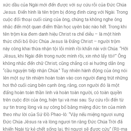
xức dầu của Ngài mới đến được với sự cứu rỗi của Đức Chúa
Jesus. Điển hình là tên trộm bị đóng đinh cùng với Ngài. Trong
cuộc đối thoại cuối cùng của ông, chúng ta không nghe ông
nhắc đến một quan điểm thần học uyên bác nào hết. Trong khi
tên trộm kia đem danh hiệu Christ ra chế diễu – là một hình
thức chối bỏ Đức Chúa Jesus là Đấng Christ – người trộm
này công khai thừa nhận tội lỗi mình rồi khẩn nài với Chúa: “Hỡi
Jêsus, khi Ngài đến trong nước mình rồi, xin nhớ lấy tôi!” Ông
không nhắc đến chữ Christ; cũng chẳng có ai hướng dẫn ông
“cầu nguyện tiếp nhận Chúa.” Tuy nhiên hành động của ông nói
lên một sự tín nhiệm hoàn toàn vào con người đang trút những
hơi thở cuối cùng bên cạnh ông, rằng, con người đó là một
đấng hoàn toàn thần linh và hoàn toàn người, có toàn quyền
trên cuộc đời của ông, hiện tại và mai sau. Sự cứu rỗi đến từ
sự tin trong lòng và sự công bố bằng miệng đức tin của mình
theo như lời của Sứ Đồ Phao-lô: “Vậy nếu miệng ngươi xưng
Ðức Chúa Jêsus ra và lòng ngươi tin rằng Ðức Chúa Trời đã
khiến Ngài từ kẻ chết sống lại, thì ngươi sẽ được cứu” (Rô-ma