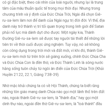
có gì đặc biệt, theo cái nhìn của loài người, nhưng lại là trung
tâm của mâu thuẫn quốc tế trong mọi thời đại. Nhưng trong
chương trình và ý định của Đức Chúa Trời, Ngài đã chọn Giê-
ru-sa-lem làm nơi để danh của Ngài ngự trị đời đời. Vì thế, địa
danh này trở thành vị trí tối quan trọng trong linh giới để Satan
phải nổ lực mà dành dựt cho được. Một ngày kia, Thánh
Đường Giê-ru-sa-lem sẽ được tay người tái thiết để những lời
tiên tri về thời cuối được ứng nghiệm. Tuy vậy, nó sẽ không
còn công dụng trong trời mới và đất mới, vì khi đó, thành Giê-
ru-sa-lem mới từ trên trời sẽ giáng xuống, chính Đức Chúa Cha
và Đức Chúa Con là đền thờ, và Đức Thánh Linh là sông nước
hằng sống tuôn chảy từ ngôi ân điển của Đức Chúa Trời (Khải
Huyền 21:22, 22:1, Giăng 7:38-39).
Nhờ mặc khải chúng ta có về Hội Thánh, chúng ta biết rằng
những tôn giáo mang danh Chúa nào gọi một lãnh thổ trên đất
nào, ngoài thành Giê-ru-sa-lem, là “thánh địa;” hay gọi một
dinh thự nào, ngoài đền thờ Giê-ru-sa-lem, là “toà thánh” đều