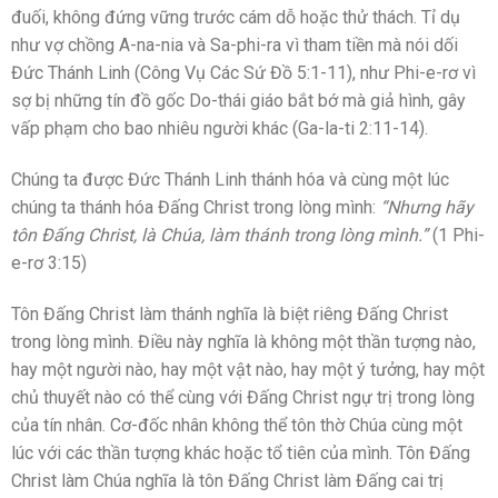
đuối, không đứng vững trước cám dỗ hoặc thử thách. Tỉ dụ
như vợ chồng A-na-nia và Sa-phi-ra vì tham tiền mà nói dối
Đức Thánh Linh (Công Vụ Các Sứ Đồ 5:1-11), như Phi-e-rơ vì
sợ bị những tín đồ gốc Do-thái giáo bắt bớ mà giả hình, gây
vấp phạm cho bao nhiêu người khác (Ga-la-ti 2:11-14).
Chúng ta được Đức Thánh Linh thánh hóa và cùng một lúc
chúng ta thánh hóa Đấng Christ trong lòng mình:
“Nhưng hãy
tôn Ðấng Christ, là Chúa, làm thánh trong lòng mình.”
(1 Phi-
e-rơ 3:15)
Tôn Đấng Christ làm thánh nghĩa là biệt riêng Đấng Christ
trong lòng mình. Điều này nghĩa là không một thần tượng nào,
hay một người nào, hay một vật nào, hay một ý tưởng, hay một
chủ thuyết nào có thể cùng với Đấng Christ ngự trị trong lòng
của tín nhân. Cơ-đốc nhân không thể tôn thờ Chúa cùng một
lúc với các thần tượng khác hoặc tổ tiên của mình. Tôn Đấng
Christ làm Chúa nghĩa là tôn Đấng Christ làm Đấng cai trị