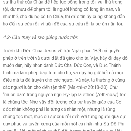
sự tha thứ của Chúa để tiếp tục sống trong tội, vui thú trong
tội, dự mưu để phạm tội là người không có lòng ăn năn, và
như thế, cho dù họ có tin Chúa, thì đức tin ấy cũng không dẫn
họ đến sự cứu rỗi, vì tiền đề của sự cứu rỗi là sự ăn năn tội.
4.2- Cầu thay và rao giảng nước trời:
Trước khi Đức Chúa Jesus về trời Ngài phán:”Hết cả quyền
phép ở trên trời và dưới đất đã giao cho ta. Vậy, hãy đi dạy dỗ
muôn dân, hãy nhơn danh Ðức Cha, Ðức Con, và Ðức Thánh
Linh mà làm phép báp tem cho họ, và dạy họ giữ hết cả mọi
điều mà ta đã truyền cho các ngươi. Và nầy, ta thường ở cùng
các ngươi luôn cho đến tận thế” (Ma-thi-ơ 28:18-20). Chữ
“muôn dân” trong nguyên ngữ Hy-lạp là ethos (/eth-nos/) tức
là chủng tộc. Như vậy đối tượng của sự truyền giáo của Cơ-
đốc nhân không phải là từng cá nhân một, nhưng là từng
chủng tộc một, mặc dù sự cứu rỗi đến với từng người qua sự
quy phục và tuyên xưng của mỗi một cá nhân như Sứ Đồ Phi-