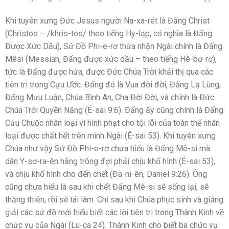
Khi tuyên xưng Đức Jesus người Na-xa-rét là Đấng Christ
(Christos – /khris-tos/ theo tiếng Hy-lạp, có nghĩa là Đấng
Được Xức Dầu), Sứ Đồ Phi-e-rơ thừa nhận Ngài chính là Đấng
Mêsi (Messiah, Đấng được xức dầu – theo tiếng Hê-bơ-rơ),
tức là Đấng được hứa, được Đức Chúa Trời khải thị qua các
tiên tri trong Cựu Ước. Đấng đó là Vua đời đời, Đấng Lạ Lùng,
Đấng Mưu Luận, Chúa Bình An, Cha Đời Đời, và chính là Đức
Chúa Trời Quyền Năng (Ê-sai 9:6). Đấng ấy cũng chính là Đấng
Cứu Chuộc nhân loại vì hình phạt cho tội lỗi của toàn thể nhân
loại được chất hết trên mình Ngài (Ê-sai 53). Khi tuyên xưng
Chúa như vậy Sứ Đồ Phi-e-rơ chưa hiểu là Đấng Mê-si mà
dân Y-sơ-ra-ên hằng trông đợi phải chịu khổ hình (Ê-sai 53),
và chịu khổ hình cho đến chết (Đa-ni-ên, Daniel 9:26). Ông
cũng chưa hiểu là sau khi chết Đấng Mê-si sẽ sống lại, sẽ
thăng thiên, rồi sẽ tái lâm. Chỉ sau khi Chúa phục sinh và giảng
giải các sứ đồ mới hiểu biết các lời tiên tri trong Thánh Kinh về
chức vụ của Ngài (Lu-ca 24). Thánh Kinh cho biết ba chức vụ