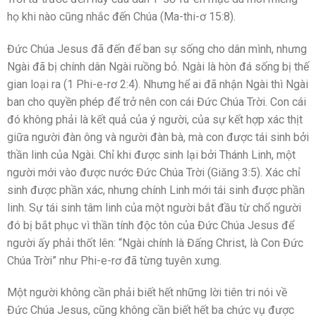
họ khi nào cũng nhắc đến Chúa (Ma-thi-ơ 15:8).
Đức Chúa Jesus đã đến để ban sự sống cho dân mình, nhưng
Ngài đã bị chính dân Ngài ruồng bỏ. Ngài là hòn đá sống bị thế
gian loại ra (1 Phi-e-rơ 2:4). Nhưng hể ai đã nhận Ngài thì Ngài
ban cho quyền phép để trở nên con cái Đức Chúa Trời. Con cái
đó không phải là kết quả của ý người, của sự kết hợp xác thịt
giữa người đàn ông và người đàn bà, mà con được tái sinh bởi
thần linh của Ngài. Chỉ khi được sinh lại bởi Thánh Linh, một
người mới vào được nước Đức Chúa Trời (Giăng 3:5). Xác chỉ
sinh được phần xác, nhưng chính Linh mới tái sinh được phần
linh. Sự tái sinh tâm linh của một người bắt đầu từ chổ người
đó bị bắt phục vì thần tính độc tôn của Đức Chúa Jesus để
người ấy phải thốt lên: “Ngài chính là Đấng Christ, là Con Đức
Chúa Trời” như Phi-e-rơ đã từng tuyên xưng.
Một người không cần phải biết hết những lời tiên tri nói về
Đức Chúa Jesus, cũng không cần biết hết ba chức vụ được