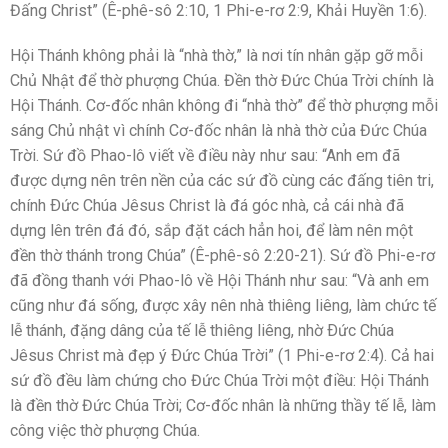
Đấng Christ” (Ê-phê-sô 2:10, 1 Phi-e-rơ 2:9, Khải Huyền 1:6).
Hội Thánh không phải là “nhà thờ,” là nơi tín nhân gặp gỡ mỗi
Chủ Nhật để thờ phượng Chúa. Đền thờ Đức Chúa Trời chính là
Hội Thánh. Cơ-đốc nhân không đi “nhà thờ” để thờ phượng mỗi
sáng Chủ nhật vì chính Cơ-đốc nhân là nhà thờ của Đức Chúa
Trời. Sứ đồ Phao-lô viết về điều này như sau: “Anh em đã
được dựng nên trên nền của các sứ đồ cùng các đấng tiên tri,
chính Ðức Chúa Jêsus Christ là đá góc nhà, cả cái nhà đã
dựng lên trên đá đó, sắp đặt cách hẳn hoi, để làm nên một
đền thờ thánh trong Chúa” (Ê-phê-sô 2:20-21). Sứ đồ Phi-e-rơ
đã đồng thanh với Phao-lô về Hội Thánh như sau: “Và anh em
cũng như đá sống, được xây nên nhà thiêng liêng, làm chức tế
lễ thánh, đặng dâng của tế lễ thiêng liêng, nhờ Ðức Chúa
Jêsus Christ mà đẹp ý Ðức Chúa Trời” (1 Phi-e-rơ 2:4). Cả hai
sứ đồ đều làm chứng cho Đức Chúa Trời một điều: Hội Thánh
là đền thờ Đức Chúa Trời; Cơ-đốc nhân là những thầy tế lễ, làm
công việc thờ phượng Chúa.