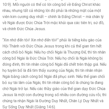
10:9). Mỗi người có thể có lời công bố về Đấng Christ khác
nhau, nhưng tất cả những lời đó phải là những mặt của một
viên kim cương duy nhất – chính là Đấng Christ – mà chân lý
về Ngài được Đức Chúa Trời mặc khải qua các tiên tri, sứ đồ,
và chính Đức Chúa Jesus.
“Xin nhớ đến tôi! Xin nhớ đến tôi!” phải là tiếng kêu gào của
Hội Thánh với Đức Chúa Jesus trong khi cả thế gian tìm hết
cách chối bỏ Ngài. Nếu họ chối Ngài là Thượng Đế, thì tín nhân
công bố Ngài là Đức Chúa Trời. Nếu họ chối là Ngài không bị
đóng đinh, thì tín nhân công bố Ngài đã chết trên thập giá. Nếu
họ tuyên bố là đã tìm thấy xương của Ngài, thì tín nhân nhận
Ngài bằng cách công bố Ngài đã phục sinh. Nếu thế gian chối
bỏ sự tái lâm của Ngài, thì tín nhân công bố là chúng ta đang
chờ Ngài trở lại. Nếu các thầy giáo của thế gian dạy Đức Chúa
Jesus là một con đường trong số nhiều con đường cứu rỗi, thì
chúng ta nhận Ngài là Đường Duy Nhất, Chân Lý Duy Nhất và
Sự Sống Duy Nhất (Giăng 14:6).