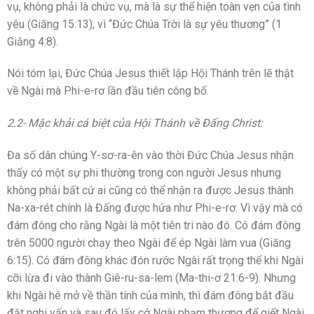
vụ, không phải là chức vụ, mà là sự thể hiện toàn vẹn của tình
yêu (Giăng 15:13), vì “Đức Chúa Trời là sự yêu thương” (1
Giăng 4:8).
Nói tóm lại, Đức Chúa Jesus thiết lập Hội Thánh trên lẽ thật
về Ngài mà Phi-e-rơ lần đầu tiên công bố.
2.2- Mặc khải cá biệt của Hội Thánh về Đấng Christ:
Đa số dân chúng Y-sơ-ra-ên vào thời Đức Chúa Jesus nhận
thấy có một sự phi thường trong con người Jesus nhưng
không phải bất cứ ai cũng có thể nhận ra được Jesus thành
Na-xa-rét chính là Đấng được hứa như Phi-e-rơ. Vì vậy mà có
đám đông cho rằng Ngài là một tiên tri nào đó. Có đám đông
trên 5000 người chạy theo Ngài để ép Ngài làm vua (Giăng
6:15). Có đám đông khác đón rước Ngài rất trọng thể khi Ngài
cỡi lừa đi vào thành Giê-ru-sa-lem (Ma-thi-ơ 21:6-9). Nhưng
khi Ngài hé mở về thần tính của mình, thì đám đông bắt đầu
đặt nghi vấn và sau đó lấy cớ Ngài phạm thượng để giết Ngài