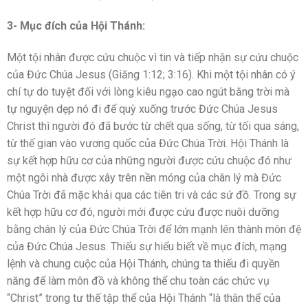
3- Mục đích của Hội Thánh:
Một tội nhân được cứu chuộc vì tin và tiếp nhận sự cứu chuộc
của Đức Chúa Jesus (Giăng 1:12; 3:16). Khi một tội nhân có ý
chí tự do tuyệt đối với lòng kiêu ngạo cao ngút bằng trời mà
tự nguyện dẹp nó đi để quỳ xuống trước Đức Chúa Jesus
Christ thì người đó đã bước từ chết qua sống, từ tối qua sáng,
từ thế gian vào vương quốc của Đức Chúa Trời. Hội Thánh là
sự kết hợp hữu cơ của những người được cứu chuộc đó như
một ngôi nhà được xây trên nền móng của chân lý mà Đức
Chúa Trời đã mặc khải qua các tiên tri và các sứ đồ. Trong sự
kết hợp hữu cơ đó, người mới được cứu được nuôi dưỡng
bằng chân lý của Đức Chúa Trời để lớn mạnh lên thành môn đệ
của Đức Chúa Jesus. Thiếu sự hiểu biết về mục đích, mạng
lệnh và chung cuộc của Hội Thánh, chúng ta thiếu đi quyền
năng để làm môn đồ và không thể chu toàn các chức vụ
“Christ” trong tư thế tập thể của Hội Thánh “là thân thể của