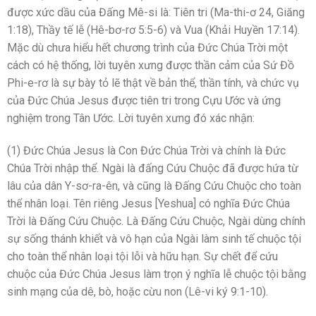
được xức dầu của Đấng Mê-si là: Tiên tri (Ma-thi-ơ 24, Giăng
1:18), Thầy tế lễ (Hê-bơ-rơ 5:5-6) và Vua (Khải Huyền 17:14).
Mặc dù chưa hiểu hết chương trình của Đức Chúa Trời một
cách có hệ thống, lời tuyên xưng được thần cảm của Sứ Đồ
Phi-e-rơ là sự bày tỏ lẽ thật về bản thể, thần tính, và chức vụ
của Đức Chúa Jesus được tiên tri trong Cựu Ước và ứng
nghiệm trong Tân Ước. Lời tuyên xưng đó xác nhận:
(1) Đức Chúa Jesus là Con Đức Chúa Trời và chính là Đức
Chúa Trời nhập thể. Ngài là đấng Cứu Chuộc đã được hứa từ
lâu của dân Y-sơ-ra-ên, và cũng là Đấng Cứu Chuộc cho toàn
thể nhân loại. Tên riêng Jesus [Yeshua] có nghĩa Đức Chúa
Trời là Đấng Cứu Chuộc. Là Đấng Cứu Chuộc, Ngài dùng chính
sự sống thánh khiết và vô hạn của Ngài làm sinh tế chuộc tội
cho toàn thể nhân loại tội lỗi và hữu hạn. Sự chết để cứu
chuộc của Đức Chúa Jesus làm trọn ý nghĩa lễ chuộc tội bằng
sinh mạng của dê, bò, hoặc cừu non (Lê-vi ký 9:1-10).