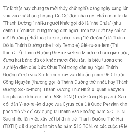
Từ lẽ thật này chúng ta mới thấy chữ nghĩa càng ngày càng lún
sâu vào sự khủng hoảng: Có Cơ-đốc nhân gọi chổ nhóm lại là
“Thánh Đường;” nhiều người khác gọi đó là “nhà Chúa” (như
danh từ “church” dùng trong Anh ngữ). Trên trái đất này chỉ có
một Đường (chổ thờ phượng, như trong “từ đường”) là Thánh.
Đó là Thánh Đường (the Holy Temple) Giê-ru-sa-lem (Thi
thiên 5:7). Thánh Đường Giê-ru-sa-lem là nơi có hòm giao ước,
đựng hai bảng đá có khắc mười điều răn, là biểu tượng cho
sự hiện diện của Đức Chúa Trời trong dân sự Ngài. Thánh
Đường được vua Sô-lô-môn xây vào khoảng năm 960 Trước
Công Nguyên (thường gọi là Thánh Đường thứ nhất, hay Thánh
Đường Sô-lô-môn). Thánh Đường Thứ Nhất bị quân Babylon
tàn phá vào khoảng năm 586 TCN (Trước Công Nguyên). Sau
đó, dân Y-sơ-ra-ên được vua Cyrus của Đế Quốc Persian cho
phép trở về để xây dựng lại thành vào khoảng năm 535 TCN.
Sau nhiều lần việc xây cất bị đình trệ, Thánh Đường Thứ Hai
(TĐTH) đã được hoàn tất vào năm 515 TCN, và các cuộc tế lẽ