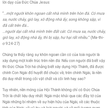
lời dạy của Đức Chúa Jesus:
“.
..một người khôn ngoan cất nhà mình trên hòn đá. Có mưa
sa, nước chảy, gió lay, xô động nhà ấy; song không sập, vì
đã cất trên đá…
…người dại cất nhà mình trên đất cát. Có mưa sa, nước chảy,
gió lay, xô động nhà ấy, thì bị sập, hư hại rất nhiều.
” (Ma-thi-
ơ 9:24-27)
Chúng ta thấy rằng sự khôn ngoan cần có của loài người là
xây dựng một kiến trúc trên nền đá. Nếu con người đã biết vậy
thì Đức Chúa Trời há chẳng biết xây dựng Hội Thánh, đã được
chính Con Ngài đổ huyết để chuộc về, trên chính Ngài, là nền
đá duy nhất trong cõi vật chất và cõi linh hay sao?
Tuy nhiên, nền móng của Hội Thánh không chỉ có Đức Chúa
Trời là chất liệu duy nhất. Ngài mặc khải qua các đầy tớ của
Ngài những bí nhiệm về sự hiện hữu của Ngài, về các thuộc
tính của Ngài, về vũ trụ và loài người, và về mối tương quan