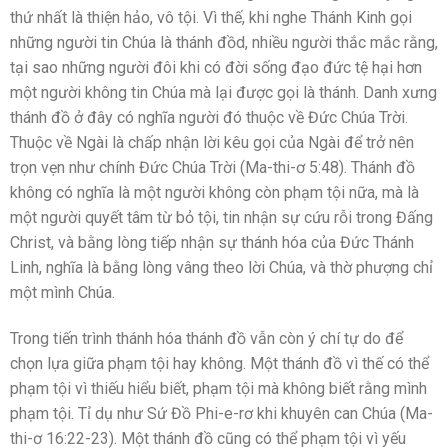
thứ nhất là thiện hảo, vô tội. Vì thế, khi nghe Thánh Kinh gọi
những người tin Chúa là thánh đồd, nhiều người thắc mắc rằng,
tại sao những người đôi khi có đời sống đạo đức tệ hại hơn
một người không tin Chúa mà lại được gọi là thánh. Danh xưng
thánh đồ ở đây có nghĩa người đó thuộc về Đức Chúa Trời.
Thuộc về Ngài là chấp nhận lời kêu gọi của Ngài để trở nên
trọn vẹn như chính Đức Chúa Trời (Ma-thi-ơ 5:48). Thánh đồ
không có nghĩa là một người không còn phạm tội nữa, mà là
một người quyết tâm từ bỏ tội, tin nhận sự cứu rỗi trong Đấng
Christ, và bằng lòng tiếp nhận sự thánh hóa của Đức Thánh
Linh, nghĩa là bằng lòng vâng theo lời Chúa, và thờ phượng chỉ
một mình Chúa.
Trong tiến trình thánh hóa thánh đồ vẫn còn ý chí tự do để
chọn lựa giữa phạm tội hay không. Một thánh đồ vì thế có thể
phạm tội vì thiếu hiểu biết, phạm tội mà không biết rằng mình
phạm tội. Tỉ dụ như Sứ Đồ Phi-e-rơ khi khuyên can Chúa (Ma-
thi-ơ 16:22-23). Một thánh đồ cũng có thể phạm tội vì yếu