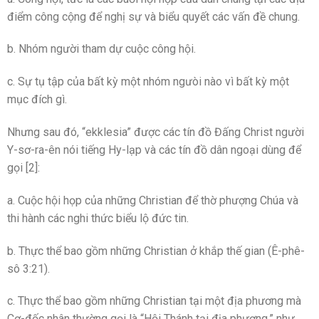
điểm công cộng để nghị sự và biểu quyết các vấn đề chung.
b. Nhóm người tham dự cuộc công hội.
c. Sự tụ tập của bất kỳ một nhóm ngưòi nào vì bất kỳ một
mục đích gì.
Nhưng sau đó, “ekklesia” được các tín đồ Đấng Christ người
Y-sơ-ra-ên nói tiếng Hy-lạp và các tín đồ dân ngoại dùng để
gọi [2]:
a. Cuộc hội họp của những Christian để thờ phượng Chúa và
thi hành các nghi thức biểu lộ đức tin.
b. Thực thể bao gồm những Christian ở khắp thế gian (Ê-phê-
sô 3:21).
c. Thực thể bao gồm những Christian tại một địa phương mà
Cơ-đốc nhân thường gọi là “Hội Thánh tại địa phương,” như