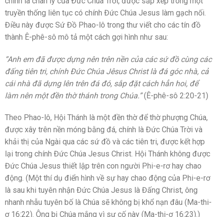
chính là chân lý của Đức Chúa Trời, được sắp xếp trong một
truyền thống liên tục có chính Đức Chúa Jesus làm gạch nối.
Điều này được Sứ Đồ Phao-lô trong thư viết cho các tín đồ
thành Ê-phê-sô mô tả một cách gợi hình như sau:
“Anh em đã được dựng nên trên nền của các sứ đồ cùng các
đấng tiên tri, chính Ðức Chúa Jêsus Christ là đá góc nhà, cả
cái nhà đã dựng lên trên đá đó, sắp đặt cách hẳn hoi, để
làm nên một đền thờ thánh trong Chúa.”
(Ê-phê-sô 2:20-21)
Theo Phao-lô, Hội Thánh là một đền thờ để thờ phượng Chúa,
được xây trên nền móng bằng đá, chính là Đức Chúa Trời và
khải thị của Ngài qua các sứ đồ và các tiên tri, được kết hợp
lại trong chính Đức Chúa Jesus Christ. Hội Thánh không được
Đức Chúa Jesus thiết lập trên con người Phi-e-rơ hay chao
động. (Một thí dụ điển hình về sự hay chao động của Phi-e-rơ
là sau khi tuyên nhận Đức Chúa Jesus là Đấng Christ, ông
nhanh nhẫu tuyên bố là Chúa sẽ không bị khổ nạn đâu (Ma-thi-
ơ 16:22). Ông bị Chúa mắng vì sự cố này (Ma-thi-ơ 16:23).)