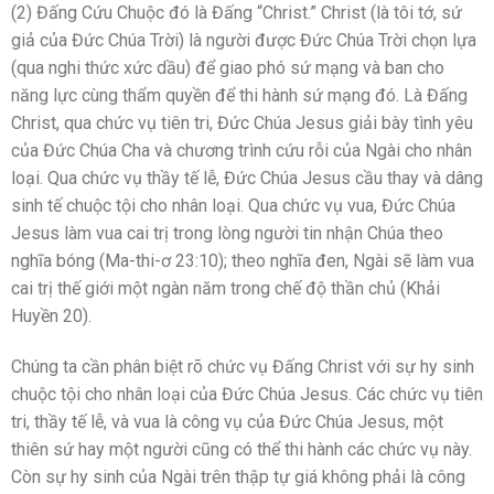
(2) Đấng Cứu Chuộc đó là Đấng “Christ.” Christ (là tôi tớ, sứ
giả của Đức Chúa Trời) là người được Đức Chúa Trời chọn lựa
(qua nghi thức xức dầu) để giao phó sứ mạng và ban cho
năng lực cùng thẩm quyền để thi hành sứ mạng đó. Là Đấng
Christ, qua chức vụ tiên tri, Đức Chúa Jesus giải bày tình yêu
của Đức Chúa Cha và chương trình cứu rỗi của Ngài cho nhân
loại. Qua chức vụ thầy tế lễ, Đức Chúa Jesus cầu thay và dâng
sinh tế chuộc tội cho nhân loại. Qua chức vụ vua, Đức Chúa
Jesus làm vua cai trị trong lòng người tin nhận Chúa theo
nghĩa bóng (Ma-thi-ơ 23:10); theo nghĩa đen, Ngài sẽ làm vua
cai trị thế giới một ngàn năm trong chế độ thần chủ (Khải
Huyền 20).
Chúng ta cần phân biệt rõ chức vụ Đấng Christ với sự hy sinh
chuộc tội cho nhân loại của Đức Chúa Jesus. Các chức vụ tiên
tri, thầy tế lễ, và vua là công vụ của Đức Chúa Jesus, một
thiên sứ hay một người cũng có thể thi hành các chức vụ này.
Còn sự hy sinh của Ngài trên thập tự giá không phải là công