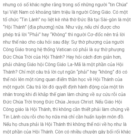
nhưng có số khác nghe rằng trong số những người “tin Chúa”
tại Việt Nam có khoảng tám triệu là người Công Giáo. Có một
tổ chức “Tin Lành” nọ liệt kê nhà thờ Đức Bà tại Sài-gòn là một
“Hội Thánh” (địa phương) nữa. Như vậy, nếu chỉ được cho
phép trả lời “Phải” hay “Không” thì người Cơ-đốc nên trả lời
như thế nào cho câu hỏi sau đây: Sự thờ phượng của người
Công Giáo trong hệ thống Vatican có phải là sự thờ phượng
Đức Chúa Trời của Hội Thánh? Hay hỏi cách đơn giản hơn,
phải chăng Giáo hội Công Giáo La-Mã là một phần của Hội
Thánh? Chỉ một câu trả lời cụt ngũn “phải” hay “không” đó có
thể nói lên một rừng quan điểm thần học về Hội Thánh của
một người. Câu trả lời đó quyết định hành động của một tín
nhân trong khi đi khắp thế gian làm chứng về sự cứu rỗi của
Đức Chúa Trời trong Đức Chúa Jesus Christ. Nếu Giáo Hội
Công giáo là Hội Thánh, thì không cần thiết phải làm chứng về
Tin Lành cứu rỗi cho họ nữa mà chỉ cần huấn luyện môn đồ.
Nếu họ chưa phải là Hội Thánh thì không thể nói về họ như là
một phần của Hội Thánh. Còn có nhiều chuyện gây bối rối khác