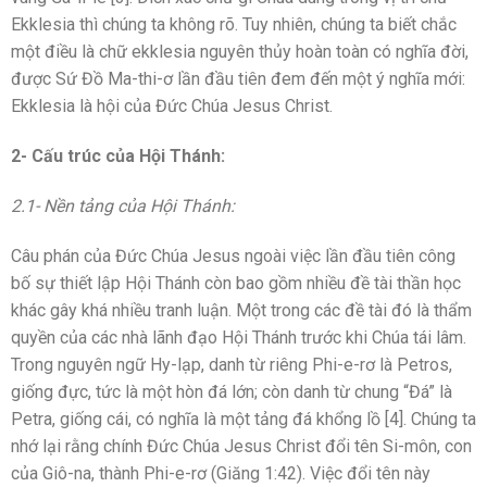
Ekklesia thì chúng ta không rõ. Tuy nhiên, chúng ta biết chắc
một điều là chữ ekklesia nguyên thủy hoàn toàn có nghĩa đời,
được Sứ Đồ Ma-thi-ơ lần đầu tiên đem đến một ý nghĩa mới:
Ekklesia là hội của Đức Chúa Jesus Christ.
2- Cấu trúc của Hội Thánh:
2.1- Nền tảng của Hội Thánh:
Câu phán của Đức Chúa Jesus ngoài việc lần đầu tiên công
bố sự thiết lập Hội Thánh còn bao gồm nhiều đề tài thần học
khác gây khá nhiều tranh luận. Một trong các đề tài đó là thẩm
quyền của các nhà lãnh đạo Hội Thánh trước khi Chúa tái lâm.
Trong nguyên ngữ Hy-lạp, danh từ riêng Phi-e-rơ là Petros,
giống đực, tức là một hòn đá lớn; còn danh từ chung “Đá” là
Petra, giống cái, có nghĩa là một tảng đá khổng lồ [4]. Chúng ta
nhớ lại rằng chính Đức Chúa Jesus Christ đổi tên Si-môn, con
của Giô-na, thành Phi-e-rơ (Giăng 1:42). Việc đổi tên này