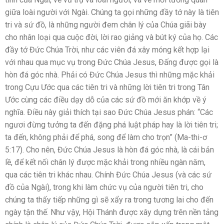
giữa loài người với Ngài. Chúng ta gọi những đầy tớ này là tiên
tri và sứ đồ, là những người đem chân lý của Chúa giãi bày
cho nhân loại qua cuộc đời, lời rao giảng và bút ký của họ. Các
đầy tớ Đức Chúa Trời, như các viên đá xây móng kết hợp lại
với nhau qua mục vụ trong Đức Chúa Jesus, Đấng được gọi là
hòn đá góc nhà. Phải có Đức Chúa Jesus thì những mặc khải
trong Cựu Ước qua các tiên tri và những lời tiên tri trong Tân
Ước cùng các điều dạy dỗ của các sứ đồ mới ăn khớp về ý
nghĩa. Điều này giải thích tại sao Đức Chúa Jesus phán: “Các
ngươi đừng tưởng ta đến đặng phá luật pháp hay là lời tiên tri;
ta đến, không phải để phá, song để làm cho trọn” (Ma-thi-ơ
5:17). Cho nên, Đức Chúa Jesus là hòn đá góc nhà, là cái bản
lề, để kết nối chân lý được mặc khải trong nhiều ngàn năm,
qua các tiên tri khác nhau. Chính Đức Chúa Jesus (và các sứ
đồ của Ngài), trong khi làm chức vụ của người tiên tri, cho
chúng ta thấy tiếp những gì sẽ xẩy ra trong tương lai cho đến
ngày tận thế. Như vậy, Hội Thánh được xây dựng trên nền tảng