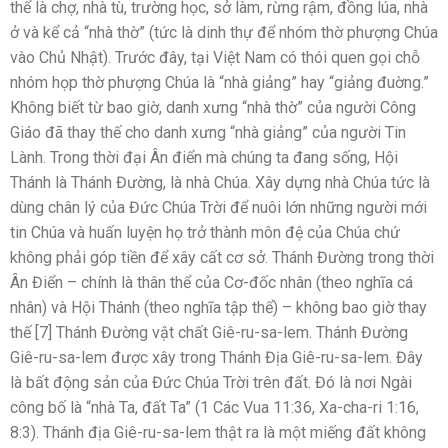
thể là chợ, nhà tù, trường học, sở làm, rừng rậm, đồng lúa, nhà
ở và kể cả “nhà thờ” (tức là dinh thự để nhóm thờ phượng Chúa
vào Chủ Nhật). Trước đây, tại Việt Nam có thói quen gọi chỗ
nhóm họp thờ phượng Chúa là “nhà giảng” hay “giảng đuờng.”
Không biết từ bao giờ, danh xưng “nhà thờ” của người Công
Giáo đã thay thế cho danh xưng “nhà giảng” của người Tin
Lành. Trong thời đại Ân điển mà chúng ta đang sống, Hội
Thánh là Thánh Đường, là nhà Chúa. Xây dựng nhà Chúa tức là
dùng chân lý của Đức Chúa Trời để nuôi lớn những người mới
tin Chúa và huấn luyện họ trở thành môn đệ của Chúa chứ
không phải góp tiền để xây cất cơ sở. Thánh Đường trong thời
Ân Điển – chính là thân thể của Cơ-đốc nhân (theo nghĩa cá
nhân) và Hội Thánh (theo nghĩa tập thể) – không bao giờ thay
thế [7] Thánh Đường vật chất Giê-ru-sa-lem. Thánh Đường
Giê-ru-sa-lem được xây trong Thánh Địa Giê-ru-sa-lem. Đây
là bất động sản của Đức Chúa Trời trên đất. Đó là nơi Ngài
công bố là “nhà Ta, đất Ta” (1 Các Vua 11:36, Xa-cha-ri 1:16,
8:3). Thánh địa Giê-ru-sa-lem thật ra là một miếng đất không