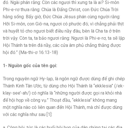
đó. Ngài phán rằng: Còn các ngươi thì xưng ta là ai? Si-môn
Phi-e-rơ thưa rằng: Chúa là Ðấng Christ, con Ðức Chúa Trời
hằng sống. Bấy giờ, Ðức Chúa Jêsus phán cùng người rằng:
Hỡi Si-môn, con Giô-na, ngươi có phước đó; vì chẳng phải thịt
và huyết tỏ cho ngươi biết điều nầy đâu, bèn là Cha ta ở trên
trời vậy. Còn ta, ta bảo ngươi rằng: Ngươi là Phi-e-rơ, ta sẽ lập
Hội Thánh ta trên đá nầy, các cửa âm phủ chẳng thắng được
hội đó.” (Ma-thi-ơ 16:13-18)
1- Nguồn gốc của tên gọi:
Trong nguyên ngữ Hy-lạp, là ngôn ngữ được dùng để ghi chép
Thánh Kinh Tân Ước, từ dùng cho Hội Thánh là “ekklesia” (/ek-
klay-see’-ah/) có nghĩa là “những người được gọi ra khỏi nhà
để hội họp về công vụ.” Thoạt đầu, “ekklesia” không mang
một nghĩa nào có liên quan đến Hội Thánh, mà chỉ được dùng
với các nghĩa như sau [1]:
a. Công hội, tức là các buổi hội họp của dân chúng tại các địa