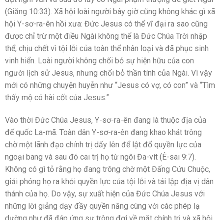
(Giăng 10:33). Xã hội loài người bây giờ cũng không khác gì xã
hội Y-sơ-ra-ên hồi xưa: Đức Jesus có thể vĩ đại ra sao cũng
được chỉ trừ một điều Ngài không thể là Đức Chúa Trời nhập
thể, chịu chết vì tội lỗi của toàn thể nhân loại và đã phục sinh
vinh hiển. Loài người không chối bỏ sự hiện hữu của con
người lịch sử Jesus, nhưng chối bỏ thần tính của Ngài. Vì vậy
mới có những chuyện huyễn như “Jesus có vợ, có con” và “Tìm
thấy mộ có hài cốt của Jesus.”
Vào thời Đức Chúa Jesus, Y-sơ-ra-ên đang là thuộc địa của
đế quốc La-mã. Toàn dân Y-sơ-ra-ên đang khao khát trông
chờ một lãnh đạo chính trị dấy lên để lật đổ quyền lực của
ngoại bang và sau đó cai trị họ từ ngôi Đa-vít (Ê-sai 9:7).
Không có gì tỏ rằng họ đang trông chờ một Đấng Cứu Chuộc,
giải phóng họ ra khỏi quyền lực của tội lỗi và tái lập địa vị dân
thánh của họ. Do vậy, sự xuất hiện của Đức Chúa Jesus với
những lời giảng dạy đầy quyền năng cùng với các phép lạ
dường như đã đáp ứng sự trông đợi về mặt chính trị và xã hội