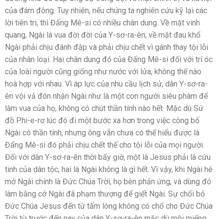
của đám đông. Tuy nhiên, nếu chúng ta nghiên cứu kỹ lại các
lời tiên tri, thì Đấng Mê-si có nhiều chân dung. Về mặt vinh
quang, Ngài là vua đời đời của Y-sơ-ra-ên; về mặt đau khổ
Ngài phải chịu đánh đập và phải chịu chết vì gánh thay tội lỗi
của nhân loại. Hai chân dung đó của Đấng Mê-si đối với trí óc
của loài người cũng giống như nước với lửa, không thể nào
hoà hợp với nhau. Vì áp lực của nhu cầu lịch sử, dân Y-sơ-ra-
ên vội vả đón nhận Ngài như là một con người siêu phàm để
làm vua của họ, không có chút thần tính nào hết. Mặc dù Sứ
đồ Phi-e-rơ lúc đó đi một bước xa hơn trong việc công bố
Ngài có thần tính, nhưng ông vẫn chưa có thể hiểu được là
Đấng Mê-si đó phải chịu chết thế cho tội lỗi của mọi người.
Đối với dân Y-sơ-ra-ên thời bấy giờ, một là Jesus phải là cứu
tinh của dân tộc, hai là Ngài không là gì hết. Vì vậy, khi Ngài hé
mở Ngài chính là Đức Chúa Trời, họ bèn phản ứng, và dùng đó
làm bằng cớ Ngài đã phạm thượng để giết Ngài. Sự chối bỏ
Đức Chúa Jesus đến từ tấm lòng không có chổ cho Đức Chúa
Trời từ trước đến nay của dân Y-sơ-ra-ên mặc dù môi miếng