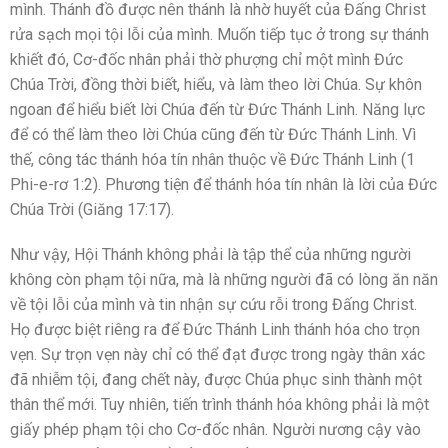
mình. Thánh đồ được nên thánh là nhờ huyết của Đấng Christ
rửa sạch mọi tội lỗi của mình. Muốn tiếp tục ở trong sự thánh
khiết đó, Cơ-đốc nhân phải thờ phượng chỉ một mình Đức
Chúa Trời, đồng thời biết, hiểu, và làm theo lời Chúa. Sự khôn
ngoan để hiểu biết lời Chúa đến từ Đức Thánh Linh. Năng lực
để có thể làm theo lời Chúa cũng đến từ Đức Thánh Linh. Vì
thế, công tác thánh hóa tín nhân thuộc về Đức Thánh Linh (1
Phi-e-rơ 1:2). Phương tiện để thánh hóa tín nhân là lời của Đức
Chúa Trời (Giăng 17:17).
Như vậy, Hội Thánh không phải là tập thể của những người
không còn phạm tội nữa, mà là những người đã có lòng ăn năn
về tội lỗi của mình và tin nhận sự cứu rỗi trong Đấng Christ.
Họ được biệt riêng ra để Đức Thánh Linh thánh hóa cho trọn
vẹn. Sự trọn vẹn này chỉ có thể đạt được trong ngày thân xác
đã nhiễm tội, đang chết này, được Chúa phục sinh thành một
thân thể mới. Tuy nhiên, tiến trình thánh hóa không phải là một
giấy phép phạm tội cho Cơ-đốc nhân. Người nương cậy vào