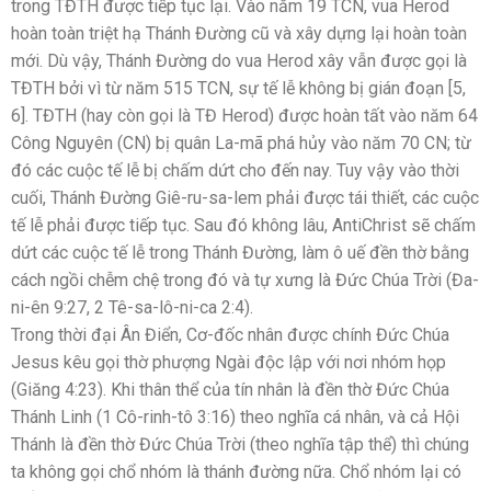
trong TĐTH được tiếp tục lại. Vào năm 19 TCN, vua Herod
hoàn toàn triệt hạ Thánh Đường cũ và xây dựng lại hoàn toàn
mới. Dù vậy, Thánh Đường do vua Herod xây vẫn được gọi là
TĐTH bởi vì từ năm 515 TCN, sự tế lễ không bị gián đoạn [5,
6]. TĐTH (hay còn gọi là TĐ Herod) được hoàn tất vào năm 64
Công Nguyên (CN) bị quân La-mã phá hủy vào năm 70 CN; từ
đó các cuộc tế lễ bị chấm dứt cho đến nay. Tuy vậy vào thời
cuối, Thánh Đường Giê-ru-sa-lem phải được tái thiết, các cuộc
tế lễ phải được tiếp tục. Sau đó không lâu, AntiChrist sẽ chấm
dứt các cuộc tế lễ trong Thánh Đường, làm ô uế đền thờ bằng
cách ngồi chễm chệ trong đó và tự xưng là Đức Chúa Trời (Đa-
ni-ên 9:27, 2 Tê-sa-lô-ni-ca 2:4).
Trong thời đại Ân Điển, Cơ-đốc nhân được chính Đức Chúa
Jesus kêu gọi thờ phượng Ngài độc lập với nơi nhóm họp
(Giăng 4:23). Khi thân thể của tín nhân là đền thờ Đức Chúa
Thánh Linh (1 Cô-rinh-tô 3:16) theo nghĩa cá nhân, và cả Hội
Thánh là đền thờ Đức Chúa Trời (theo nghĩa tập thể) thì chúng
ta không gọi chổ nhóm là thánh đường nữa. Chổ nhóm lại có