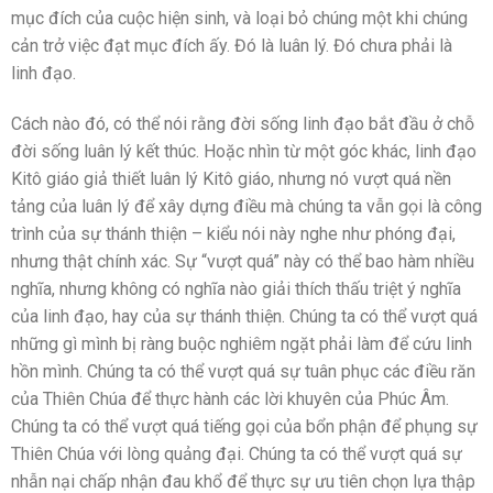
mục đích của cuộc hiện sinh, và loại bỏ chúng một khi chúng
cản trở việc đạt mục đích ấy. Đó là luân lý. Đó chưa phải là
linh đạo.
Cách nào đó, có thể nói rằng đời sống linh đạo bắt đầu ở chỗ
đời sống luân lý kết thúc. Hoặc nhìn từ một góc khác, linh đạo
Kitô giáo giả thiết luân lý Kitô giáo, nhưng nó vượt quá nền
tảng của luân lý để xây dựng điều mà chúng ta vẫn gọi là công
trình của sự thánh thiện – kiểu nói này nghe như phóng đại,
nhưng thật chính xác. Sự “vượt quá” này có thể bao hàm nhiều
nghĩa, nhưng không có nghĩa nào giải thích thấu triệt ý nghĩa
của linh đạo, hay của sự thánh thiện. Chúng ta có thể vượt quá
những gì mình bị ràng buộc nghiêm ngặt phải làm để cứu linh
hồn mình. Chúng ta có thể vượt quá sự tuân phục các điều răn
của Thiên Chúa để thực hành các lời khuyên của Phúc Âm.
Chúng ta có thể vượt quá tiếng gọi của bổn phận để phụng sự
Thiên Chúa với lòng quảng đại. Chúng ta có thể vượt quá sự
nhẫn nại chấp nhận đau khổ để thực sự ưu tiên chọn lựa thập