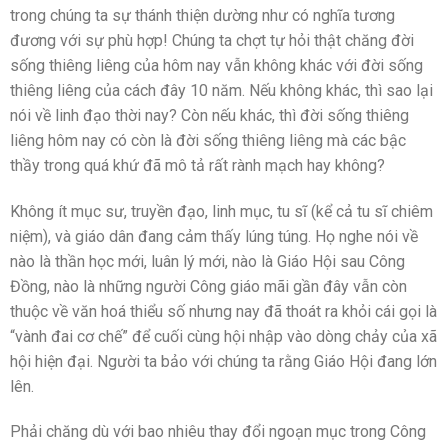
trong chúng ta sự thánh thiện dường như có nghĩa tương
đương với sự phù hợp! Chúng ta chợt tự hỏi thật chăng đời
sống thiêng liêng của hôm nay vẫn không khác với đời sống
thiêng liêng của cách đây 10 năm. Nếu không khác, thì sao lại
nói về linh đạo thời nay? Còn nếu khác, thì đời sống thiêng
liêng hôm nay có còn là đời sống thiêng liêng mà các bậc
thầy trong quá khứ đã mô tả rất rành mạch hay không?
Không ít mục sư, truyền đạo, linh mục, tu sĩ (kể cả tu sĩ chiêm
niệm), và giáo dân đang cảm thấy lúng túng. Họ nghe nói về
nào là thần học mới, luân lý mới, nào là Giáo Hội sau Công
Đồng, nào là những người Công giáo mãi gần đây vẫn còn
thuộc về văn hoá thiểu số nhưng nay đã thoát ra khỏi cái gọi là
“vành đai cơ chế” để cuối cùng hội nhập vào dòng chảy của xã
hội hiện đại. Người ta bảo với chúng ta rằng Giáo Hội đang lớn
lên.
Phải chăng dù với bao nhiêu thay đổi ngoạn mục trong Công