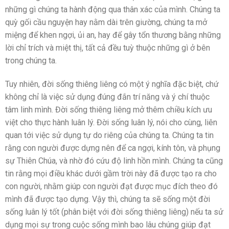
những gì chúng ta hành động qua thân xác của mình. Chúng ta
quỳ gối cầu nguyện hay nằm dài trên giường, chúng ta mở
miệng để khen ngợi, ủi an, hay để gây tổn thương bằng những
lời chỉ trích và miệt thị, tất cả đều tuỳ thuộc những gì ở bên
trong chúng ta.
Tuy nhiên, đời sống thiêng liêng có một ý nghĩa đặc biệt, chứ
không chỉ là việc sử dụng đúng đắn trí năng và ý chí thuộc
tâm linh mình. Đời sống thiêng liêng mở thêm chiều kích ưu
việt cho thực hành luân lý. Đời sống luân lý, nói cho cùng, liên
quan tới việc sử dụng tự do riêng của chúng ta. Chúng ta tin
rằng con người được dựng nên để ca ngợi, kính tôn, và phụng
sự Thiên Chúa, và nhờ đó cứu độ linh hồn mình. Chúng ta cũng
tin rằng mọi điều khác dưới gầm trời này đã được tạo ra cho
con người, nhằm giúp con người đạt được mục đích theo đó
mình đã được tạo dựng. Vậy thì, chúng ta sẽ sống một đời
sống luân lý tốt (phân biệt với đời sống thiêng liêng) nếu ta sử
dụng mọi sự trong cuộc sống mình bao lâu chúng giúp đạt