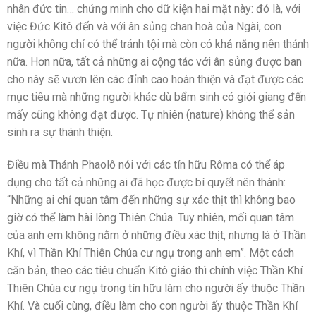
nhân đức tin… chứng minh cho dữ kiện hai mặt này: đó là, với
việc Đức Kitô đến và với ân sủng chan hoà của Ngài, con
người không chỉ có thể tránh tội mà còn có khả năng nên thánh
nữa. Hơn nữa, tất cả những ai cộng tác với ân sủng được ban
cho này sẽ vươn lên các đỉnh cao hoàn thiện và đạt được các
mục tiêu mà những người khác dù bẩm sinh có giỏi giang đến
mấy cũng không đạt được. Tự nhiên (nature) không thể sản
sinh ra sự thánh thiện.
Điều mà Thánh Phaolô nói với các tín hữu Rôma có thể áp
dụng cho tất cả những ai đã học được bí quyết nên thánh:
“Những ai chỉ quan tâm đến những sự xác thịt thì không bao
giờ có thể làm hài lòng Thiên Chúa. Tuy nhiên, mối quan tâm
của anh em không nằm ở những điều xác thịt, nhưng là ở Thần
Khí, vì Thần Khí Thiên Chúa cư ngụ trong anh em”. Một cách
căn bản, theo các tiêu chuẩn Kitô giáo thì chính việc Thần Khí
Thiên Chúa cư ngụ trong tín hữu làm cho người ấy thuộc Thần
Khí. Và cuối cùng, điều làm cho con người ấy thuộc Thần Khí