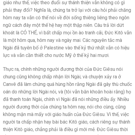
giáo như thế, việc theo đuổi sự thánh thiện vẫn không có gì
phải thay đổi? Nghĩa là, chúng ta trở lại với câu hỏi phải chăng
hôm nay ta vẫn có thể nói về đời sống thiêng liêng theo ngôn
ngữ cách đây một thế hệ hay một thập niên. Câu trả lời dứt
khoát là CÓ THỂ, vì bất chấp mọi ồn ào tranh cãi, Đức Kitô vẫn
là một hôm qua, hôm nay và ngày mai. Các nguyên tắc mà
Ngài đã tuyên bố ở Palestine vào thế kỷ thứ nhất vẫn có hiệu
lực và vẫn cần thiết cho nước Mỹ ở thế kỷ hai mươi.
Thực ra, chính những người đương thời của Đức Giêsu nói
chung cũng không chấp nhận lời Ngài; và chuyện xảy ra ở
Canvê đã làm chứng quá hùng hồn rằng Ngài đã gây thù chuốc
oán do những lời Ngài nói, và (tôi vẫn băn khoăn hoài rằng) họ
đã thanh toán Ngài, chính vì Ngài đã nói những điều ấy. Nhiều
người đương thời của chúng ta hôm nay, nói cho cùng, cũng
không mặn mà mấy với giáo huấn của Đức Giêsu. Vì thế, việc
người ta chấp nhận hay bài bác Kitô giáo, cách riêng sự thánh
thiện Kitô giáo, chẳng phải là điều gì mới mẻ. Đức Giêsu thời