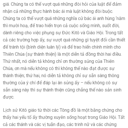
giá. Chúng ta có thể vượt quá những đòi hỏi của luật để đảm
nhận cả những thực hành bác ái mà luật không đòi buộc.
Chúng ta có thể vượt quá những nghĩa cử bác ái anh hùng ‘năm
thì mười hoạ, để trao hiến trọn cả cuộc sống mình, suốt đời,
dành riêng cho việc phụng sự Đức Kitô và Giáo Hội. Trong tất
cả các trường hợp ấy, sự vượt quá những gì tuyệt đối cần thiết
để tránh tội (bình diện luân lý) và để trao hiến chính mình cho
Thiên Chúa (sự thánh thiện) là một diễn tả đồng thời hai điều.
Thứ nhất, nó diễn tả không chỉ ơn thường sủng của Thiên
Chúa, ơn mà nếu không có thì không thể nào đạt được sự
thánh thiện; thứ hai, nó diễn tả không chỉ sự sẵn sàng thông
thường của ý chí để đáp lại ân sủng ấy – nếu không có sự
sẵn sàng này thì sự thánh thiện cũng chẳng thể nào sản sinh
được.
Lịch sử Kitô giáo từ thời các Tông đồ là một bằng chứng cho
thấy hai yếu tố ấy thường xuyên sống hoạt trong Giáo Hội. Tất
cả các thánh và các vị tuẫn đạo, các trinh nữ và các chứng