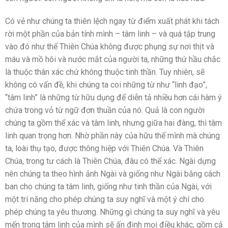
Có vẻ như chúng ta thiên lệch ngay từ điểm xuất phát khi tách
rời một phần của bản tính mình – tâm linh – và quá tập trung
vào đó như thể Thiên Chúa không được phụng sự nơi thịt và
máu và mồ hôi và nước mắt của người ta, những thứ hầu chắc
là thuộc thân xác chứ không thuộc tinh thần. Tuy nhiên, sẽ
không có vấn đề, khi chúng ta coi những từ như “linh đạo”,
“tâm linh” là những từ hữu dụng để diễn tả nhiều hơn cái hàm ý
chứa trong vỏ từ ngữ đơn thuần của nó. Quả là con người
chúng ta gồm thể xác và tâm linh, nhưng giữa hai đàng, thì tâm
linh quan trọng hơn. Nhờ phần này của hữu thể mình mà chúng
ta, loài thụ tạo, được thông hiệp với Thiên Chúa. Và Thiên
Chúa, trong tư cách là Thiên Chúa, đâu có thể xác. Ngài dựng
nên chúng ta theo hình ảnh Ngài và giống như Ngài bằng cách
ban cho chúng ta tâm linh, giống như tinh thần của Ngài, với
một trí năng cho phép chúng ta suy nghĩ và một ý chí cho
phép chúng ta yêu thương. Những gì chúng ta suy nghĩ và yêu
mến trong tâm linh của mình sẽ ấn định mọi điều khác, gồm cả