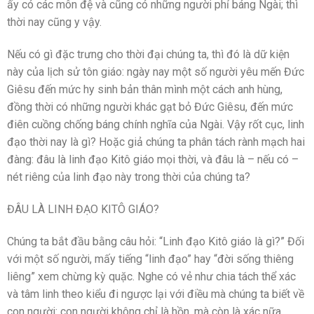
ấy có các môn đệ và cũng có những người phỉ báng Ngài; thì
thời nay cũng y vậy.
Nếu có gì đặc trưng cho thời đại chúng ta, thì đó là dữ kiện
này của lịch sử tôn giáo: ngày nay một số người yêu mến Đức
Giêsu đến mức hy sinh bản thân mình một cách anh hùng,
đồng thời có những người khác gạt bỏ Đức Giêsu, đến mức
điên cuồng chống báng chính nghĩa của Ngài. Vậy rốt cục, linh
đạo thời nay là gì? Hoặc giả chúng ta phân tách rành mạch hai
đàng: đâu là linh đạo Kitô giáo mọi thời, và đâu là – nếu có –
nét riêng của linh đạo này trong thời của chúng ta?
ĐÂU LÀ LINH ĐẠO KITÔ GIÁO?
Chúng ta bắt đầu bằng câu hỏi: “Linh đạo Kitô giáo là gì?” Đối
với một số người, mấy tiếng “linh đạo” hay “đời sống thiêng
liêng” xem chừng kỳ quặc. Nghe có vẻ như chia tách thể xác
và tâm linh theo kiểu đi ngược lại với điều mà chúng ta biết về
con người: con người không chỉ là hồn, mà còn là xác nữa.