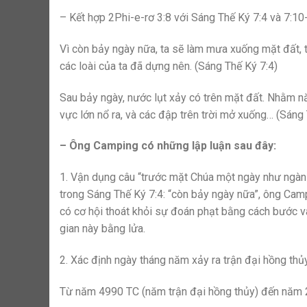
– Kết hợp 2Phi-e-rơ 3:8 với Sáng Thế Ký 7:4 và 7:10
Vì còn bảy ngày nữa, ta sẽ làm mưa xuống mặt đất, t
các loài của ta đã dựng nên. (Sáng Thế Ký 7:4)
Sau bảy ngày, nước lụt xảy có trên mặt đất. Nhằm n
vực lớn nổ ra, và các đập trên trời mở xuống… (Sáng
– Ông Camping có những lập luận sau đây:
1. Vận dụng câu “trước mặt Chúa một ngày như ngàn
trong Sáng Thế Ký 7:4: “còn bảy ngày nữa”, ông Cam
có cơ hội thoát khỏi sự đoán phạt bằng cách bước 
gian này bằng lửa.
2. Xác định ngày tháng năm xảy ra trận đại hồng th
Từ năm 4990 TC (năm trận đại hồng thủy) đến năm 