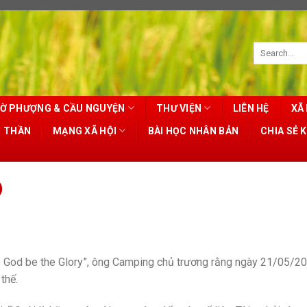
Ờ PHƯỢNG & CẦU NGUYỆN
THƯ VIỆN
LIÊN HỆ
XÃ 
T THẦN
MẠNG XÃ HỘI
BÀI HỌC NHÂN BẢN
CHIA SẺ 
)
o God be the Glory”, ông Camping chủ trương rằng ngày 21/05/20
thế.