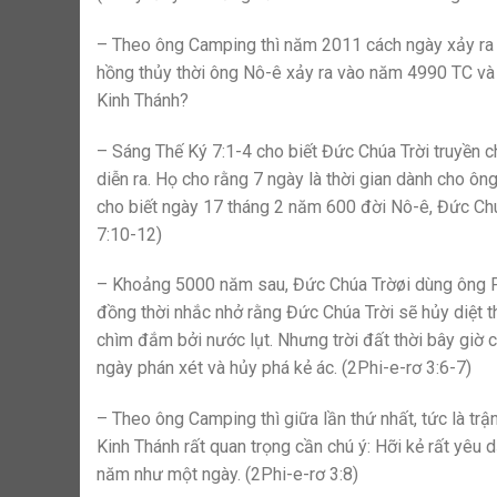
– Theo ông Camping thì năm 2011 cách ngày xảy ra t
hồng thủy thời ông Nô-ê xảy ra vào năm 4990 TC và
Kinh Thánh?
– Sáng Thế Ký 7:1-4 cho biết Đức Chúa Trời truyền c
diễn ra. Họ cho rằng 7 ngày là thời gian dành cho ô
cho biết ngày 17 tháng 2 năm 600 đời Nô-ê, Đức Chúa
7:10-12)
– Khoảng 5000 năm sau, Đức Chúa Trờøi dùng ông Phi-
đồng thời nhắc nhở rằng Đức Chúa Trời sẽ hủy diệt th
chìm đắm bởi nước lụt. Nhưng trời đất thời bây giờ cũ
ngày phán xét và hủy phá kẻ ác. (2Phi-e-rơ 3:6-7)
– Theo ông Camping thì giữa lần thứ nhất, tức là trận
Kinh Thánh rất quan trọng cần chú ý: Hỡi kẻ rất yê
năm như một ngày. (2Phi-e-rơ 3:8)