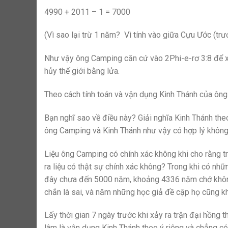
4990 + 2011 – 1 = 7000
(Vì sao lại trừ 1 năm? Vì tính vào giữa Cựu Ước (tr
Như vậy ông Camping căn cứ vào 2Phi-e-rơ 3:8 để x
hủy thế giới bằng lửa.
Theo cách tính toán và vận dụng Kinh Thánh của ôn
Bạn nghĩ sao về điều này? Giải nghĩa Kinh Thánh th
ông Camping và Kinh Thánh như vậy có hợp lý khôn
Liệu ông Camping có chính xác không khi cho rằng 
ra liệu có thật sự chính xác không? Trong khi có nhữ
đây chưa đến 5000 năm, khoảng 4336 năm chớ khôn
chắn là sai, và năm những học giả đề cập họ cũng k
Lấy thời gian 7 ngày trước khi xảy ra trận đại hồng
lâm là vận dụng Kinh Thánh theo ý riêng và chẳng có