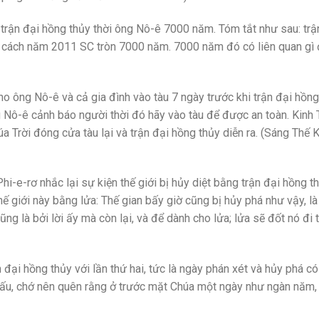
rận đại hồng thủy thời ông Nô-ê 7000 năm. Tóm tắt như sau: trậ
 cách năm 2011 SC tròn 7000 năm. 7000 năm đó có liên quan gì
ho ông Nô-ê và cả gia đình vào tàu 7 ngày trước khi trận đại hồng
ng Nô-ê cảnh báo người thời đó hãy vào tàu để được an toàn. Kinh
 Trời đóng cửa tàu lại và trận đại hồng thủy diễn ra. (Sáng Thế 
e-rơ nhắc lại sự kiện thế giới bị hủy diệt bằng trận đại hồng t
ế giới này bằng lửa: Thế gian bấy giờ cũng bị hủy phá như vậy, là
ng là bởi lời ấy mà còn lại, và để dành cho lửa; lửa sẽ đốt nó đi 
 đại hồng thủy với lần thứ hai, tức là ngày phán xét và hủy phá có
u dấu, chớ nên quên rằng ở trước mặt Chúa một ngày như ngàn năm,