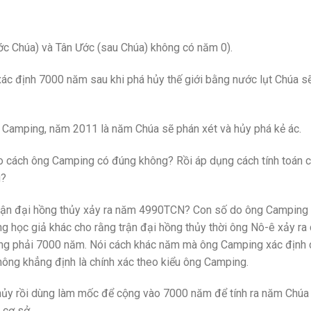
ước Chúa) và Tân Ước (sau Chúa) không có năm 0).
ác định 7000 năm sau khi phá hủy thế giới bằng nước lụt Chúa s
g Camping, năm 2011 là năm Chúa sẽ phán xét và hủy phá kẻ ác.
eo cách ông Camping có đúng không? Rồi áp dụng cách tính toán 
g?
trận đại hồng thủy xảy ra năm 4990TCN? Con số do ông Camping 
ng học giả khác cho rằng trận đại hồng thủy thời ông Nô-ê xảy ra
g phải 7000 năm. Nói cách khác năm mà ông Camping xác định 
hông khẳng định là chính xác theo kiểu ông Camping.
 thủy rồi dùng làm mốc để cộng vào 7000 năm để tính ra năm Chúa 
 cơ sở.