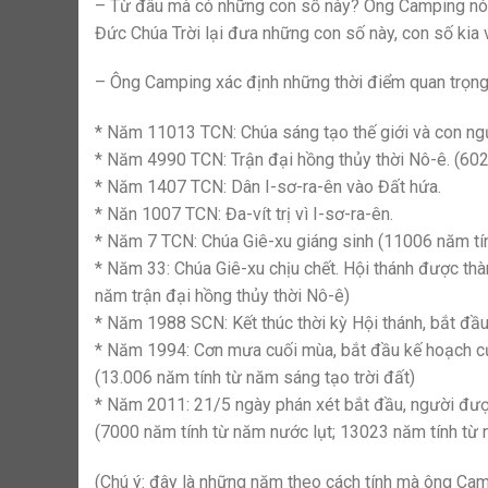
– Từ đâu mà có những con số này? Ông Camping nói: “V
Đức Chúa Trời lại đưa những con số này, con số kia 
– Ông Camping xác định những thời điểm quan trọng 
* Năm 11013 TCN: Chúa sáng tạo thế giới và con ng
* Năm 4990 TCN: Trận đại hồng thủy thời Nô-ê. (602
* Năm 1407 TCN: Dân I-sơ-ra-ên vào Đất hứa.
* Năn 1007 TCN: Đa-vít trị vì I-sơ-ra-ên.
* Năm 7 TCN: Chúa Giê-xu giáng sinh (11006 năm tín
* Năm 33: Chúa Giê-xu chịu chết. Hội thánh được thà
năm trận đại hồng thủy thời Nô-ê)
* Năm 1988 SCN: Kết thúc thời kỳ Hội thánh, bắt đầ
* Năm 1994: Cơn mưa cuối mùa, bắt đầu kế hoạch củ
(13.006 năm tính từ năm sáng tạo trời đất)
* Năm 2011: 21/5 ngày phán xét bắt đầu, người được 
(7000 năm tính từ năm nước lụt; 13023 năm tính từ n
(Chú ý: đây là những năm theo cách tính mà ông Cam