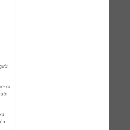
người
iê-xu
gười
-xu
của