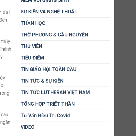
NIỀM VUI GIÁNG SINH
SỰ KIỆN VÀ NGHỆ THUẬT
n đại
 đến
THẦN HỌC
THỜ PHƯỢNG & CẦU NGUYỆN
 thủy
THƯ VIÊN
 Thánh
Ký
TIÊU ĐIỂM
TIN GIÁO HỘI TOÀN CẦU
hủy
TIN TỨC & SỰ KIỆN
 bị
TIN TỨC LUTHERAN VIỆT NAM
trong
TỔNG HỢP TRIẾT THẦN
 câu
Tư Vấn Điều Trị Covid
 ngàn
VIDEO