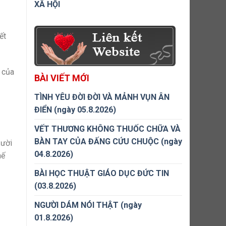
XÃ HỘI
ết
 của
BÀI VIẾT MỚI
TÌNH YÊU ĐỜI ĐỜI VÀ MẢNH VỤN ÂN
ĐIỂN (ngày 05.8.2026)
VẾT THƯƠNG KHÔNG THUỐC CHỮA VÀ
BÀN TAY CỦA ĐẤNG CỨU CHUỘC (ngày
gười
04.8.2026)
hế
BÀI HỌC THUẬT GIÁO DỤC ĐỨC TIN
(03.8.2026)
NGƯỜI DÁM NÓI THẬT (ngày
01.8.2026)