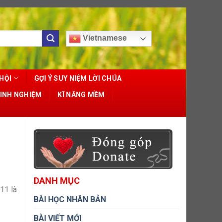
Vietnamese
HỘI
GỢI Ý SUY NIỆM LỜI CHÚA
KINH NGHIỆM
KĨ NĂNG MỀM
DANH MỤC
11 là
BÀI HỌC NHÂN BẢN
BÀI VIẾT MỚI