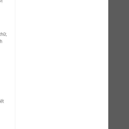
bị
chữ,
ch
ết