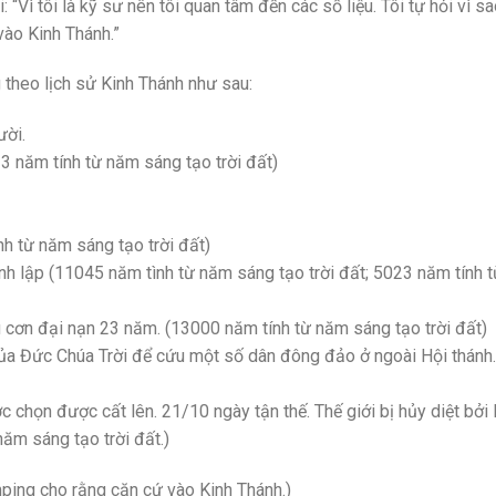
ì tôi là kỹ sư nên tôi quan tâm đến các số liệu. Tôi tự hỏi vì s
vào Kinh Thánh.”
theo lịch sử Kinh Thánh như sau:
ười.
3 năm tính từ năm sáng tạo trời đất)
h từ năm sáng tạo trời đất)
nh lập (11045 năm tình từ năm sáng tạo trời đất; 5023 năm tính t
u cơn đại nạn 23 năm. (13000 năm tính từ năm sáng tạo trời đất)
a Đức Chúa Trời để cứu một số dân đông đảo ở ngoài Hội thánh.
chọn được cất lên. 21/10 ngày tận thế. Thế giới bị hủy diệt bởi 
ăm sáng tạo trời đất.)
ping cho rằng căn cứ vào Kinh Thánh.)