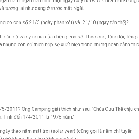
 ngàn năm, ngàn năm như một ngày có ý nói Đức Chúa Trời không 
i và tương lai như đang ở trước mặt Ngài.
ng có con số 21/5 (ngày phán xét) và 21/10 (ngày tận thế)?
căn cứ vào ý nghĩa của những con số. Theo ông, từng lời, từng 
và những con số thích hợp sẽ xuất hiện trong những hoàn cảnh thí
/5/2011? Ông Camping giải thích như sau: “Chúa Cứu Thế chịu ch
n. Tính đến 1/4/2011 là 1978 năm.”
gày theo năm mặt trời (solar year) (cũng gọi là năm chí tuyến
m) chứ không theo lịch 365 ngày/năm.