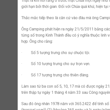
Thật ra khi nói rằng ở trước mặt Chúa một ngày như
giới hạn bởi thời gian. Đối với Chúa quá khứ, hiện tạ
Thắc mắc tiếp theo là căn cứ vào đâu mà ông Campi
Ông Camping phát hiện ra ngày 21/5/2011 bằng cách 
từng số trong Kinh Thánh đều có ý nghĩa thuộc linh 
hợp. Ông cho rằng:
· Số 5 tượng trưng cho sự chuộc tội.
· Số 10 tượng trưng cho sự trọn vẹn.
· Số 17 tượng trưng cho thiên đàng.
Làm sao từ ba con số 5, 10, 17 mà có được ngày 21
trên thập tự ngày 1 tháng 4 năm 33 sau Công nguyê
Sau đó ông nhân 1978 năm với 365.2422 để tính số n
(tropical year)) (2) (khoảng 365 ngày và ¼ ngày/nă