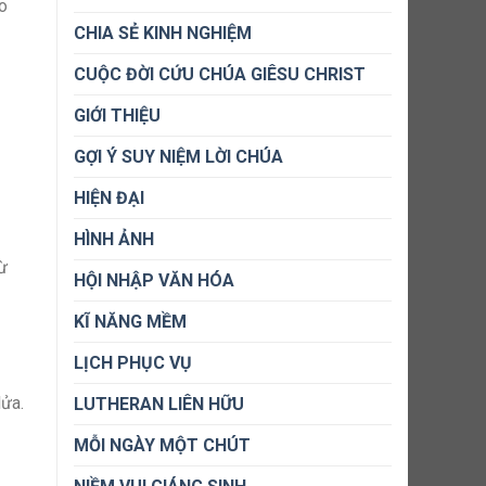
ao
CHIA SẺ KINH NGHIỆM
CUỘC ĐỜI CỨU CHÚA GIÊSU CHRIST
GIỚI THIỆU
GỢI Ý SUY NIỆM LỜI CHÚA
HIỆN ĐẠI
HÌNH ẢNH
ừ
HỘI NHẬP VĂN HÓA
KĨ NĂNG MỀM
LỊCH PHỤC VỤ
lửa.
LUTHERAN LIÊN HỮU
MỖI NGÀY MỘT CHÚT