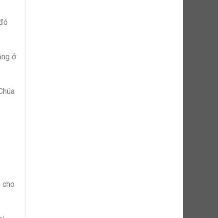
 đó
ằng ở
 Chúa
g cho