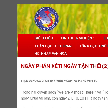
Skip
to
content
GIỚI THIỆU
TIN TỨC & SỰ KIỆN
TH
THẦN HỌC LUTHERAN
TỔNG HỢP TRIẾ
HỘI NHẬP VĂN HÓA
NGÀY PHÁN XÉT! NGÀY TẬN THẾ! (2
Căn cứ vào đâu mà tính toán ra năm 2011?
Trong hai quyển sách “We are Almost There!” và “T
ngày Chúa tái lâm, còn ngày 21/10/2011 là ngày tận 