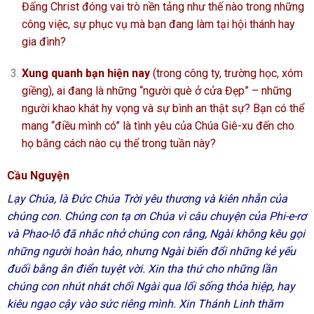
Đấng Christ đóng vai trò nền tảng như thế nào trong những
công việc, sự phục vụ mà bạn đang làm tại hội thánh hay
gia đình?
Xung quanh bạn hiện nay
(trong công ty, trường học, xóm
giềng), ai đang là những “người què ở cửa Đẹp” – những
người khao khát hy vọng và sự bình an thật sự? Bạn có thể
mang “điều mình có” là tình yêu của Chúa Giê-xu đến cho
họ bằng cách nào cụ thể trong tuần này?
Cầu Nguyện
Lạy Chúa, là Đức Chúa Trời yêu thương và kiên nhẫn của
chúng con. Chúng con tạ ơn Chúa vì câu chuyện của Phi-e-rơ
và Phao-lô đã nhắc nhở chúng con rằng, Ngài không kêu gọi
những người hoàn hảo, nhưng Ngài biến đổi những kẻ yếu
đuối bằng ân điển tuyệt vời. Xin tha thứ cho những lần
chúng con nhút nhát chối Ngài qua lối sống thỏa hiệp, hay
kiêu ngạo cậy vào sức riêng mình. Xin Thánh Linh thăm