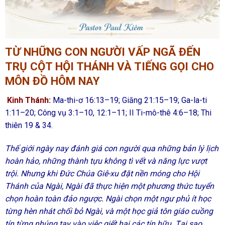
TỪ NHỮNG CON NGƯỜI VẤP NGÃ ĐẾN
TRỤ CỘT HỘI THÁNH VÀ TIẾNG GỌI CHO
MÔN ĐỒ HÔM NAY
Kinh Thánh:
Ma-thi-ơ 16:13–19; Giăng 21:15–19; Ga-la-ti
1:11–20; Công vụ 3:1–10, 12:1–11; II Ti-mô-thê 4:6–18; Thi
thiên 19 & 34.
Thế giới ngày nay đánh giá con người qua những bản lý lịch
hoàn hảo, những thành tựu không tì vết và năng lực vượt
trội. Nhưng khi Đức Chúa Giê-xu đặt nền móng cho Hội
Thánh của Ngài, Ngài đã thực hiện một phương thức tuyển
chọn hoàn toàn đảo ngược. Ngài chọn một ngư phủ ít học
từng hèn nhát chối bỏ Ngài, và một học giả tôn giáo cuồng
tín từng nhúng tay vào việc giết hại các tín hữu. Tại sao