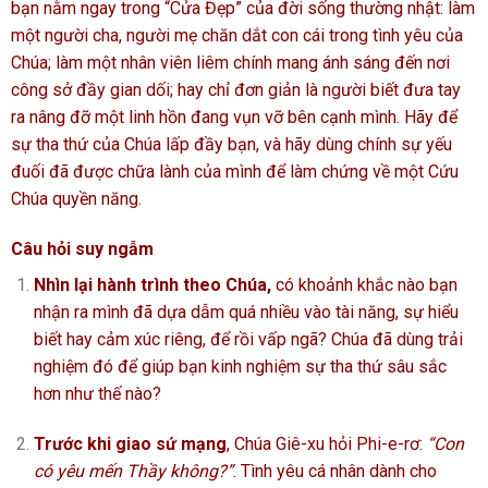
bạn nằm ngay trong “Cửa Đẹp” của đời sống thường nhật: làm
một người cha, người mẹ chăn dắt con cái trong tình yêu của
Chúa; làm một nhân viên liêm chính mang ánh sáng đến nơi
công sở đầy gian dối; hay chỉ đơn giản là người biết đưa tay
ra nâng đỡ một linh hồn đang vụn vỡ bên cạnh mình. Hãy để
sự tha thứ của Chúa lấp đầy bạn, và hãy dùng chính sự yếu
đuối đã được chữa lành của mình để làm chứng về một Cứu
Chúa quyền năng.
Câu hỏi suy ngẫm
Nhìn lại hành trình theo Chúa,
có khoảnh khắc nào bạn
nhận ra mình đã dựa dẫm quá nhiều vào tài năng, sự hiểu
biết hay cảm xúc riêng, để rồi vấp ngã? Chúa đã dùng trải
nghiệm đó để giúp bạn kinh nghiệm sự tha thứ sâu sắc
hơn như thế nào?
Trước khi giao sứ mạng
, Chúa Giê-xu hỏi Phi-e-rơ:
“Con
có yêu mến Thầy không?”
. Tình yêu cá nhân dành cho