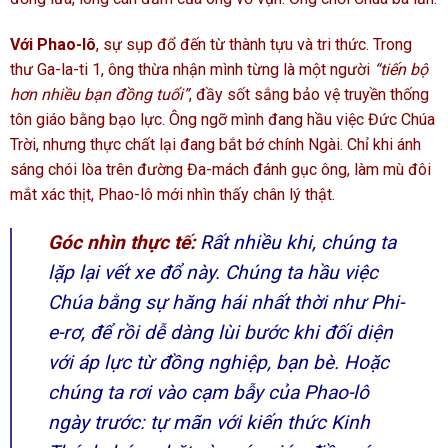
Với Phao-lô
, sự sụp đổ đến từ thành tựu và tri thức. Trong
thư Ga-la-ti 1, ông thừa nhận mình từng là một người
“tiến bộ
hơn nhiều bạn đồng tuổi”
, đầy sốt sắng bảo vệ truyền thống
tôn giáo bằng bạo lực. Ông ngỡ mình đang hầu việc Đức Chúa
Trời, nhưng thực chất lại đang bắt bớ chính Ngài. Chỉ khi ánh
sáng chói lòa trên đường Đa-mách đánh gục ông, làm mù đôi
mắt xác thịt, Phao-lô mới nhìn thấy chân lý thật.
Góc nhìn thực tế:
Rất nhiều khi, chúng ta
lặp lại vết xe đổ này. Chúng ta hầu việc
Chúa bằng sự hăng hái nhất thời như Phi-
e-rơ, để rồi dễ dàng lùi bước khi đối diện
với áp lực từ đồng nghiệp, bạn bè. Hoặc
chúng ta rơi vào cạm bẫy của Phao-lô
ngày trước: tự mãn với kiến thức Kinh