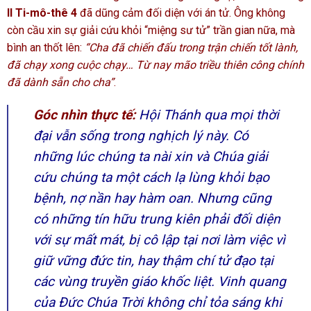
II Ti-mô-thê 4
đã dũng cảm đối diện với án tử. Ông không
còn cầu xin sự giải cứu khỏi “miệng sư tử” trần gian nữa, mà
bình an thốt lên:
“Cha đã chiến đấu trong trận chiến tốt lành,
đã chạy xong cuộc chạy… Từ nay mão triều thiên công chính
đã dành sẵn cho cha”
.
Góc nhìn thực tế:
Hội Thánh qua mọi thời
đại vẫn sống trong nghịch lý này. Có
những lúc chúng ta nài xin và Chúa giải
cứu chúng ta một cách lạ lùng khỏi bạo
bệnh, nợ nần hay hàm oan. Nhưng cũng
có những tín hữu trung kiên phải đối diện
với sự mất mát, bị cô lập tại nơi làm việc vì
giữ vững đức tin, hay thậm chí tử đạo tại
các vùng truyền giáo khốc liệt. Vinh quang
của Đức Chúa Trời không chỉ tỏa sáng khi