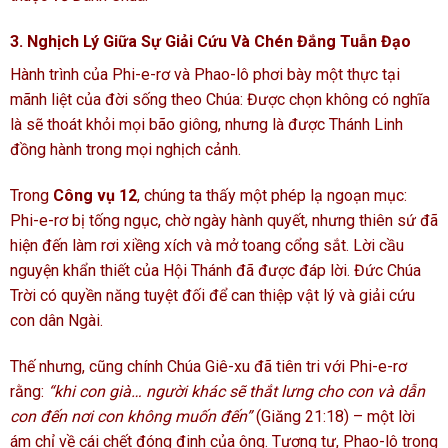
3. Nghịch Lý Giữa Sự Giải Cứu Và Chén Đắng Tuẫn Đạo
Hành trình của Phi-e-rơ và Phao-lô phơi bày một thực tại
mãnh liệt của đời sống theo Chúa: Được chọn không có nghĩa
là sẽ thoát khỏi mọi bão giông, nhưng là được Thánh Linh
đồng hành trong mọi nghịch cảnh.
Trong
Công vụ 12
, chúng ta thấy một phép lạ ngoạn mục:
Phi-e-rơ bị tống ngục, chờ ngày hành quyết, nhưng thiên sứ đã
hiện đến làm rơi xiềng xích và mở toang cổng sắt. Lời cầu
nguyện khẩn thiết của Hội Thánh đã được đáp lời. Đức Chúa
Trời có quyền năng tuyệt đối để can thiệp vật lý và giải cứu
con dân Ngài.
Thế nhưng, cũng chính Chúa Giê-xu đã tiên tri với Phi-e-rơ
rằng:
“khi con già… người khác sẽ thắt lưng cho con và dẫn
con đến nơi con không muốn đến”
(Giăng 21:18) – một lời
ám chỉ về cái chết đóng đinh của ông. Tương tự, Phao-lô trong