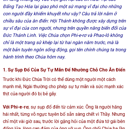
Đấng Tạo Hóa lại giao phó một sứ mạng vĩ đại cho những
con người đầy khiếm khuyết như vậy? Câu trả lời nằm ở
chiều sâu của ân điển: Hội Thánh không được xây dựng trên
sự vĩ đại của con người, nhưng trên quyền năng biến đổi của
Đức Thánh Linh. Việc Chúa chọn Phi-e-rơ và Phao-lô không
chỉ là một trang sử khép lại từ hai ngàn năm trước, mà là
một bản tuyên ngôn sống động, gọi tên chính chúng ta trong
hành trình theo Chúa hôm nay.
1. Sự Sụp Đổ Của Sự Tự Mãn Để Nhường Chỗ Cho Ân Điển
Trước khi Đức Chúa Trời có thể dùng một người một cách
mạnh mẽ, Ngài thường cho phép sự tự mãn và sức mạnh xác
thịt của người đó bị bẻ gãy.
Với Phi-e-rơ
, sự sụp đổ đến từ cảm xúc. Ông là người hăng
hái nhất, từng vỗ ngực tuyên bố sẵn sàng chết vì Thầy. Nhưng
chỉ một vài giờ sau, trước lời gặng hỏi của một đứa tớ gái bên
đống lửa, lòng can đảm của ông vỡ vụn. Ông chối Chúa ba lần.