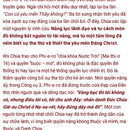
truyền giáo. Ngài chỉ hỏi một điều duy nhất, lặp lại ba lần:
“Con có yêu mến Thầy không?”
. Ba lời xưng nhận tình yêu đã
xóa sạch sự cay đắng của ba lần chối bỏ. Ở đây, Chúa xác lập
một nguyên lý vĩnh cửu:
Năng lực lãnh đạo và tư cách môn
đồ không bắt nguồn từ tài năng, mà từ một tấm lòng đã
nếm biết sự tha thứ và thiết tha yêu mến Đấng Christ.
Khi Chúa trao cho Phi-e-rơ “chìa khóa Nước Trời” (Ma-thi-ơ
16) và quyền “buộc – mở”, đó không phải là đặc quyền để
thống trị hay tạo ra một hệ thống quyền lực chính trị. Đó là
thẩm quyền công bố sự tha tội cho kẻ ăn năn. Nhờ quyền năng
ấy, trong Công vụ 3, Phi-e-rơ đã đứng trước cửa Đẹp của Đền
thờ, nhìn người què và dõng dạc nói:
“Vàng bạc thì tôi không
có, nhưng điều tôi có, tôi cho anh đây: nhân danh Đức Chúa
Giê-xu Christ ở Na-xa-rét, hãy đứng dậy mà đi!”
.
Một con
người từng nhút nhát chối Chúa nay đã trở thành ống dẫn của
sự chữa lành, vì ông biết quyền năng không thuộc về mình, mà
thuộc về Danh Chúa.