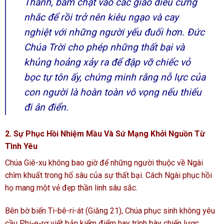
Thánh, bám chặt vào các giáo điều cứng
nhắc để rồi trở nên kiêu ngạo và cay
nghiệt với những người yếu đuối hơn. Đức
Chúa Trời cho phép những thất bại và
khủng hoảng xảy ra để đập vỡ chiếc vỏ
bọc tự tôn ấy, chứng minh rằng nỗ lực của
con người là hoàn toàn vô vọng nếu thiếu
đi ân điển.
2. Sự Phục Hồi Nhiệm Mầu Và Sứ Mạng Khởi Nguồn Từ
Tình Yêu
Chúa Giê-xu không bao giờ để những người thuộc về Ngài
chìm khuất trong hố sâu của sự thất bại. Cách Ngài phục hồi
họ mang một vẻ đẹp thần linh sâu sắc.
Bên bờ biển Ti-bê-ri-át (Giăng 21), Chúa phục sinh không yêu
cầu Phi-e-rơ viết bản kiểm điểm hay trình bày chiến lược