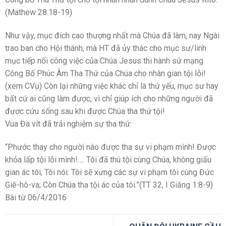
(Mathew 28:18-19)
Như vậy, mục đích cao thượng nhất mà Chúa đã làm, nay Ngài
trao ban cho Hội thánh, mà HT đã ủy thác cho mục sư/linh
mục tiếp nối công việc của Chúa Jesus thi hành sứ mạng
Công Bố Phúc Âm Tha Thứ của Chúa cho nhân gian tội lỗi!
(xem CVụ) Còn lại những việc khác chỉ là thứ yếu, mục sư hay
bất cứ ai cũng làm được, vì chỉ giúp ích cho những người đã
được cứu sống sau khi được Chúa tha thứ tội!
Vua Đa vít đã trải nghiệm sự tha thứ:
“Phước thay cho người nào được tha sự vi phạm mình! Được
khỏa lấp tội lỗi mình!…. Tôi đã thú tội cùng Chúa, không giấu
gian ác tôi; Tôi nói: Tôi sẽ xưng các sự vi phạm tôi cùng Đức
Giê-hô-va; Còn Chúa tha tội ác của tôi.”(TT 32, I Giăng 1:8-9)
Bài từ 06/4/2016