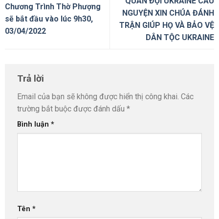
QUÂN ĐỘI UKRAINE CẦU
Chương Trình Thờ Phượng
NGUYỆN XIN CHÚA ĐÁNH
sẽ bắt đầu vào lúc 9h30,
TRẬN GIÚP HỌ VÀ BẢO VỆ
03/04/2022
DÂN TỘC UKRAINE
Trả lời
Email của bạn sẽ không được hiển thị công khai.
Các
trường bắt buộc được đánh dấu
*
Bình luận
*
Tên
*