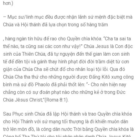
hơn.)
– Mục sư/linh mục đều được nhận lãnh sứ mệnh đặc biệt mà
Chúa và Hội thánh đã lựa chọn trong số hàng trăm
buyantibiotics24.net
, hàng ngàn tín hữu để rao cho Quyền chìa khóa. “Cha ta sai ta
thể nào, ta cũng sai các con như vậy!” Chúa Jesus là Con độc
sinh của Thiên Chúa, đã tự nguyện đến thế gian làm con sinh
tế để đền tội và gánh thay hình phạt đời đời trầm diệt từ cơn
giận của Chúa Cha sẽ chút đổ cho nhân loại tội lỗi. Qua đó
Chúa Cha tha thứ cho những người được Đấng Kitô xưng công
bình mà sứ đồ Phaolo đã phải thốt lên: “- Cho nên hiện nay
chẳng còn có sự đoán phạt nào cho những kẻ ở trong Đức
Chúa Jêsus Christ;”(Roma 8:1).
Sau Phục sinh Chúa đã lập Hội thánh và trao Quyền chìa khóa
cho Hội Thánh với sứ mạng tối thượng là đi khiến muôn dân
trở lên môn đồ, là công dân nước Trời bằng Quyền chìa khóa là
Công bố Tha Thứ tội cho tội nhân nhân danh Chúa Jesus Kitô.