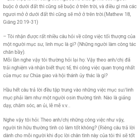
buộc ở dưới đất thì cũng sẽ buộc ở trên trời, và điều gì mà các
ngươi mở ở dưới đất thì cũng sẽ mở ở trên trời.(Mathew 18,
Giăng 20:19-31)
– Tôi nhận được rất nhiều câu hỏi về công việc tối thượng của
một người mục sư, linh mục là gì? (Những người làm công tác
chăn bầy).
Mỗi lần nghe vậy tôi thường hỏi lại họ: Vậy theo anh/chị đã
trải nghiệm và nhận biết thực tế, thì công việc quan trọng nhất
của mục sư Chúa giao và hội thánh ủy thác là gì?
Hầu hết câu trả lời đều tập trung vào những việc mục sư/linh
mục phải làm như một người osin thường tình. Nào là giảng
dạy, chăm sóc, an ủi, lễ mễ v.v…
Nghe vậy tôi hỏi: Theo anh/chị những công việc như vậy,
người tín hữu thường tình có làm tốt không? (Riêng câu trả lời
dành cho mỗi người khi đọc lời chân tình này của tôi thì sẽ tốt