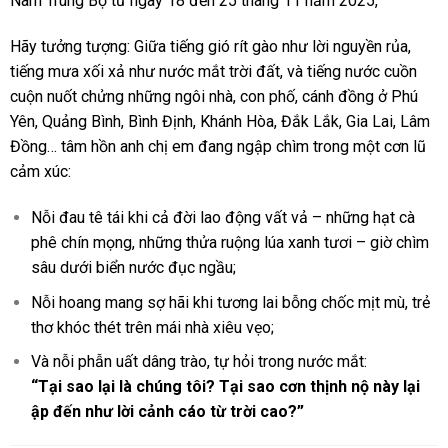
Nam Trung Bộ từ ngày 18 đến 25 tháng 11 năm 2025,
Hãy tưởng tượng: Giữa tiếng gió rít gào như lời nguyền rủa,
tiếng mưa xối xả như nước mắt trời đất, và tiếng nước cuồn
cuộn nuốt chửng những ngôi nhà, con phố, cánh đồng ở Phú
Yên, Quảng Bình, Bình Định, Khánh Hòa, Đắk Lắk, Gia Lai, Lâm
Đồng… tâm hồn anh chị em đang ngập chìm trong một cơn lũ
cảm xúc:
Nỗi đau tê tái khi cả đời lao động vất vả – những hạt cà
phê chín mọng, những thửa ruộng lúa xanh tươi – giờ chìm
sâu dưới biển nước đục ngầu;
Nỗi hoang mang sợ hãi khi tương lai bỗng chốc mịt mù, trẻ
thơ khóc thét trên mái nhà xiêu vẹo;
Và nỗi phẫn uất dâng trào, tự hỏi trong nước mắt:
“Tại sao lại là chúng tôi? Tại sao cơn thịnh nộ này lại
ập đến như lời cảnh cáo từ trời cao?”