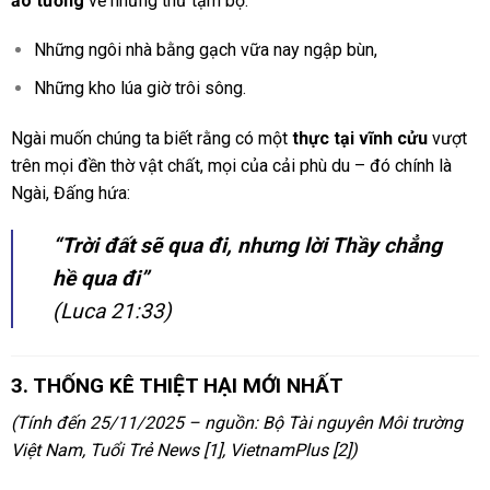
ảo tưởng
về những thứ tạm bợ:
Những ngôi nhà bằng gạch vữa nay ngập bùn,
Những kho lúa giờ trôi sông.
Ngài muốn chúng ta biết rằng có một
thực tại vĩnh cửu
vượt
trên mọi đền thờ vật chất, mọi của cải phù du – đó chính là
Ngài, Đấng hứa:
“Trời đất sẽ qua đi, nhưng lời Thầy chẳng
hề qua đi”
(Luca 21:33)
3. THỐNG KÊ THIỆT HẠI MỚI NHẤT
(Tính đến 25/11/2025 – nguồn: Bộ Tài nguyên Môi trường
Việt Nam, Tuổi Trẻ News [1], VietnamPlus [2])