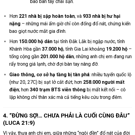
bao bàn tay chai sạn.
Hơn
221 nhà bị sập hoàn toàn
, và
933 nhà bị hư hại
nặng
– những mái ấm giờ chỉ còn đống đổ nát, chứng kiến
bao giọt nước mắt gia đình.
Hơn
150.000 hộ dân
tại tỉnh Đắk Lắk bị ngập nước, tỉnh
Khánh Hòa gần
37.000 hộ
, tỉnh Gia Lai khoảng
19.200 hộ
–
tổng cộng gần
201.000 hộ dân
, những anh chị em đang run
rẩy trong giá lạnh, chờ đợi bàn tay nâng đỡ.
Giao thông, cơ sở hạ tầng bị tàn phá
: nhiều tuyến quốc lộ
(như 20, 27C) bị sạt lở cắt đứt; hơn
258.000 người mất
điện
; hơn
340 trạm BTS viễn thông
bị mất kết nối – cô
lập không chỉ thân xác mà cả tiếng kêu cứu trong đêm.
4. “ĐỪNG SỢ!… CHƯA PHẢI LÀ CUỐI CÙNG ĐÂU”
(LUCA 21:9)
Vì vậy, thưa anh chị em, giữa những “ngôi đền” đổ nát của đời