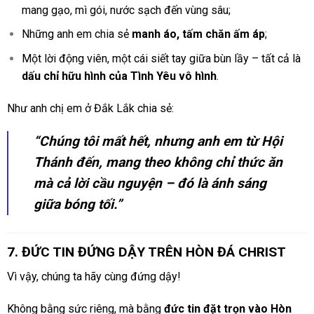
mang gạo, mì gói, nước sạch đến vùng sâu;
Những anh em chia sẻ
manh áo, tấm chăn ấm áp
;
Một lời động viên, một cái siết tay giữa bùn lầy – tất cả là
dấu chỉ hữu hình của Tình Yêu vô hình
.
Như anh chị em ở Đắk Lắk chia sẻ:
“Chúng tôi mất hết, nhưng anh em từ Hội
Thánh đến, mang theo không chỉ thức ăn
mà cả lời cầu nguyện – đó là ánh sáng
giữa bóng tối.”
7. ĐỨC TIN ĐỨNG DẬY TRÊN HÒN ĐÁ CHRIST
Vì vậy, chúng ta hãy cùng đứng dậy!
Không bằng sức riêng, mà bằng
đức tin đặt trọn vào Hòn