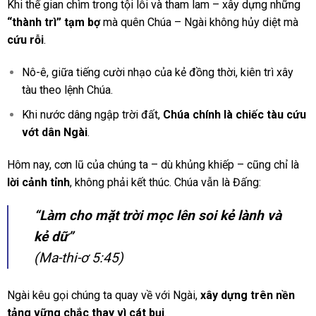
Khi thế gian chìm trong tội lỗi và tham lam – xây dựng những
“thành trì” tạm bợ
mà quên Chúa – Ngài không hủy diệt mà
cứu rỗi
.
Nô-ê, giữa tiếng cười nhạo của kẻ đồng thời, kiên trì xây
tàu theo lệnh Chúa.
Khi nước dâng ngập trời đất,
Chúa chính là chiếc tàu cứu
vớt dân Ngài
.
Hôm nay, cơn lũ của chúng ta – dù khủng khiếp – cũng chỉ là
lời cảnh tỉnh
, không phải kết thúc. Chúa vẫn là Đấng:
“Làm cho mặt trời mọc lên soi kẻ lành và
kẻ dữ”
(Ma-thi-ơ 5:45)
Ngài kêu gọi chúng ta quay về với Ngài,
xây dựng trên nền
tảng vững chắc thay vì cát bụi
.