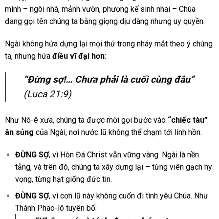
mình – ngôi nhà, mảnh vườn, phương kế sinh nhai – Chúa
đang gọi tên chúng ta bằng giọng dịu dàng nhưng uy quyền.
Ngài không hứa dựng lại mọi thứ trong nháy mắt theo ý chúng
ta, nhưng hứa
điều vĩ đại hơn
:
“Đừng sợ!… Chưa phải là cuối cùng đâu”
(Luca 21:9)
Như Nô-ê xưa, chúng ta được mời gọi bước vào
“chiếc tàu”
ân sủng
của Ngài, nơi nước lũ không thể chạm tới linh hồn.
ĐỪNG SỢ
, vì Hòn Đá Christ vẫn vững vàng. Ngài là nền
tảng, và trên đó, chúng ta xây dựng lại – từng viên gạch hy
vọng, từng hạt giống đức tin.
ĐỪNG SỢ
, vì cơn lũ này không cuốn đi tình yêu Chúa. Như
Thánh Phao-lô tuyên bố: