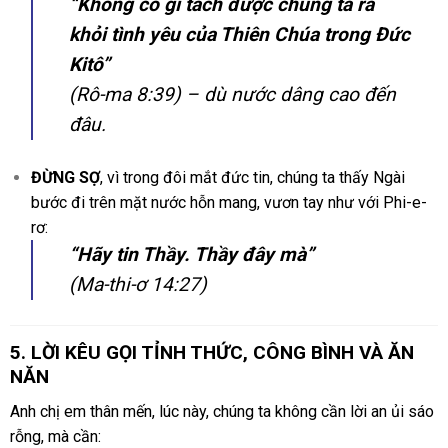
“Không có gì tách được chúng ta ra
khỏi tình yêu của Thiên Chúa trong Đức
Kitô”
(Rô-ma 8:39)
– dù nước dâng cao đến
đâu.
ĐỪNG SỢ
, vì trong đôi mắt đức tin, chúng ta thấy Ngài
bước đi trên mặt nước hỗn mang, vươn tay như với Phi-e-
rơ:
“Hãy tin Thầy. Thầy đây mà”
(Ma-thi-ơ 14:27)
5. LỜI KÊU GỌI TỈNH THỨC, CÔNG BÌNH VÀ ĂN
NĂN
Anh chị em thân mến, lúc này, chúng ta không cần lời an ủi sáo
rỗng, mà cần: