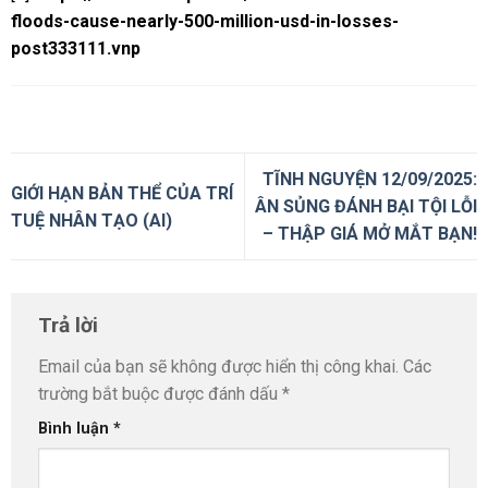
floods-cause-nearly-500-million-usd-in-losses-
post333111.vnp
TĨNH NGUYỆN 12/09/2025:
GIỚI HẠN BẢN THỂ CỦA TRÍ
ÂN SỦNG ĐÁNH BẠI TỘI LỖI
TUỆ NHÂN TẠO (AI)
– THẬP GIÁ MỞ MẮT BẠN!
Trả lời
Email của bạn sẽ không được hiển thị công khai.
Các
trường bắt buộc được đánh dấu
*
Bình luận
*