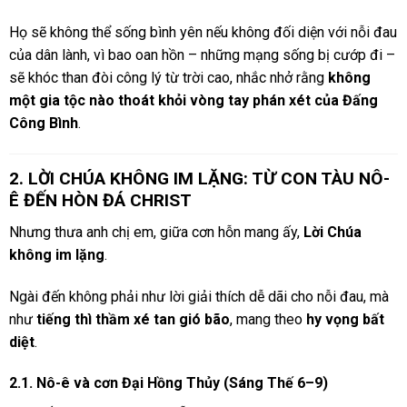
Họ sẽ không thể sống bình yên nếu không đối diện với nỗi đau
của dân lành, vì bao oan hồn – những mạng sống bị cướp đi –
sẽ khóc than đòi công lý từ trời cao, nhắc nhở rằng
không
một gia tộc nào thoát khỏi vòng tay phán xét của Đấng
Công Bình
.
2. LỜI CHÚA KHÔNG IM LẶNG: TỪ CON TÀU NÔ-
Ê ĐẾN HÒN ĐÁ CHRIST
Nhưng thưa anh chị em, giữa cơn hỗn mang ấy,
Lời Chúa
không im lặng
.
Ngài đến không phải như lời giải thích dễ dãi cho nỗi đau, mà
như
tiếng thì thầm xé tan gió bão
, mang theo
hy vọng bất
diệt
.
2.1. Nô-ê và cơn Đại Hồng Thủy (Sáng Thế 6–9)