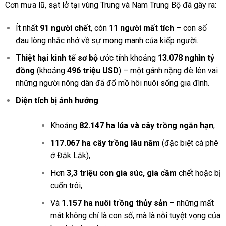
Cơn mưa lũ, sạt lở tại vùng Trung và Nam Trung Bộ đã gây ra:
Ít nhất
91 người chết
, còn
11 người mất tích
– con số
đau lòng nhắc nhở về sự mong manh của kiếp người.
Thiệt hại kinh tế sơ bộ
ước tính khoảng
13.078 nghìn tỷ
đồng
(khoảng
496 triệu USD
) – một gánh nặng đè lên vai
những người nông dân đã đổ mồ hôi nuôi sống gia đình.
Diện tích bị ảnh hưởng
:
Khoảng
82.147 ha lúa và cây trồng ngắn hạn
,
117.067 ha cây trồng lâu năm
(đặc biệt cà phê
ở Đắk Lắk),
Hơn
3,3 triệu con gia súc, gia cầm
chết hoặc bị
cuốn trôi,
Và
1.157 ha nuôi trồng thủy sản
– những mất
mát không chỉ là con số, mà là nỗi tuyệt vọng của