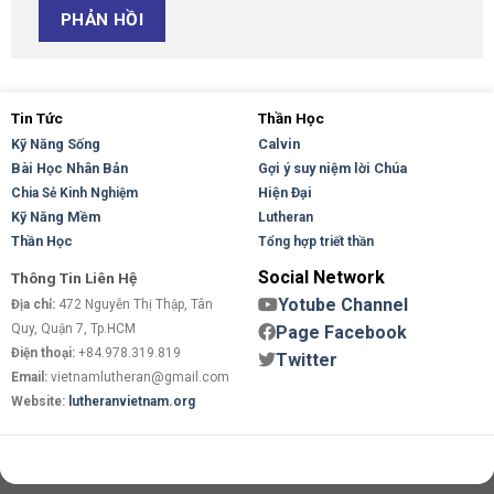
Tin Tức
Thần Học
Kỹ Năng Sống
Calvin
Bài Học Nhân Bản
Gợi ý suy niệm lời Chúa
Hiện Đại
Chia Sẻ Kinh Nghiệm
Kỹ Năng Mềm
Lutheran
Thần Học
Tổng hợp triết thần
Social Network
Thông Tin Liên Hệ
Yotube Channel
Địa chỉ:
472 Nguyễn Thị Thập, Tân
Quy, Quận 7, Tp.HCM
Page Facebook
Điện thoại:
+84.978.319.819
Twitter
Email:
vietnamlutheran@gmail.com
Website:
lutheranvietnam.org
Copyright 2026 ©
Flatsome Theme