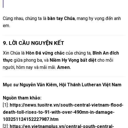
Cùng nhau, chúng ta là
bàn tay Chúa
, mang hy vọng đến anh
em.
9. LỜI CẦU NGUYỆN KẾT
Xin Chúa là
Hòn Đá vững chắc
của chúng ta,
Bình An đích
thực
giữa phong ba, và
Niềm Hy Vọng bất diệt
cho mỗi
người, hôm nay và mãi mãi.
Amen.
Mục sư Nguyễn Văn Kiêm, Hội Thánh Lutheran Việt Nam
Nguồn tham khảo:
[1]:
https://news.tuoitre.vn/south-central-vietnam-flood-
death-toll-rises-to-91-with-over-490mn-in-damage-
103251124152227987.htm
[2]:
https://en.vietnamplus.vn/central-south-central-