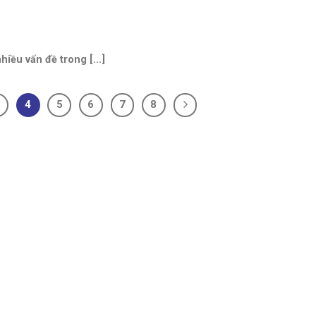
iều vấn đề trong [...]
4
5
6
7
8