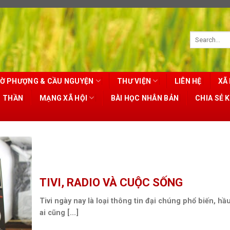
Ờ PHƯỢNG & CẦU NGUYỆN
THƯ VIỆN
LIÊN HỆ
XÃ 
T THẦN
MẠNG XÃ HỘI
BÀI HỌC NHÂN BẢN
CHIA SẺ 
TIVI, RADIO VÀ CUỘC SỐNG
Tivi ngày nay là loại thông tin đại chúng phổ biến, hầ
ai cũng [...]