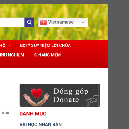
Vietnamese
HỘI
GỢI Ý SUY NIỆM LỜI CHÚA
KINH NGHIỆM
KĨ NĂNG MỀM
u như
DANH MỤC
BÀI HỌC NHÂN BẢN