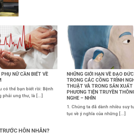
 PHỤ NỮ CẦN BIẾT VỀ
NHỮNG GIỚI HẠN VỀ ĐẠO ĐỨC
M
TRONG CÁC CÔNG TRÌNH NG
THUẬT VÀ TRONG SẢN XUẤT
u có thể bạn biết rồi: Bệnh
PHƯƠNG TIỆN TRUYỀN THÔN
 phải ung thư, là [...]
NGHE – NHÌN
1. Chúng ta đã dành nhiều suy tư
tục về ý nghĩa của những [...]
C TRƯỚC HÔN NHÂN?