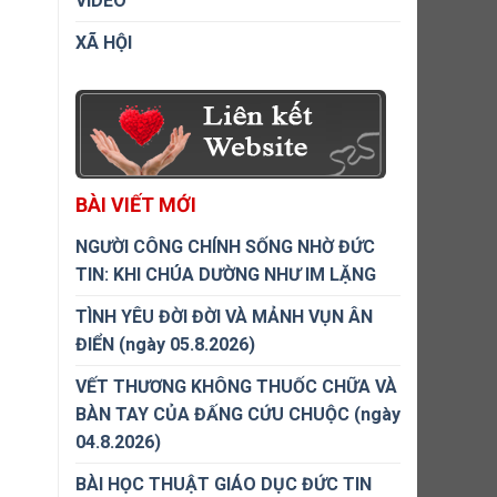
VIDEO
XÃ HỘI
BÀI VIẾT MỚI
NGƯỜI CÔNG CHÍNH SỐNG NHỜ ĐỨC
TIN: KHI CHÚA DƯỜNG NHƯ IM LẶNG
TÌNH YÊU ĐỜI ĐỜI VÀ MẢNH VỤN ÂN
ĐIỂN (ngày 05.8.2026)
VẾT THƯƠNG KHÔNG THUỐC CHỮA VÀ
BÀN TAY CỦA ĐẤNG CỨU CHUỘC (ngày
04.8.2026)
BÀI HỌC THUẬT GIÁO DỤC ĐỨC TIN