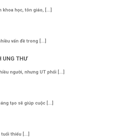
khoa học, tôn giáo, [...]
iều vấn đề trong [...]
H UNG THƯ
iều người, nhưng UT phổi [...]
ng tạo sẽ giúp cuộc [...]
uổi thiếu [...]