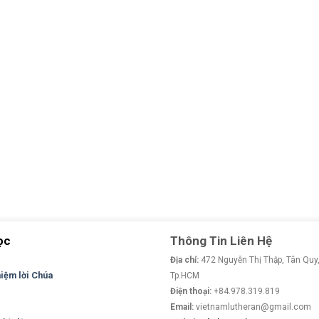
ọc
Thông Tin Liên Hệ
Địa chỉ:
472 Nguyễn Thị Thập, Tân Quy,
niệm lời Chúa
Tp.HCM
Điện thoại:
+84.978.319.819
Email:
vietnamlutheran@gmail.com