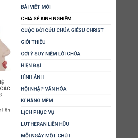
BÀI VIẾT MỚI
CHIA SẺ KINH NGHIỆM
CUỘC ĐỜI CỨU CHÚA GIÊSU CHRIST
GIỚI THIỆU
GỢI Ý SUY NIỆM LỜI CHÚA
HIỆN ĐẠI
HÌNH ẢNH
HỆ
 CÁC
HỘI NHẬP VĂN HÓA
G
KĨ NĂNG MỀM
 liên
LỊCH PHỤC VỤ
LUTHERAN LIÊN HỮU
MỖI NGÀY MỘT CHÚT