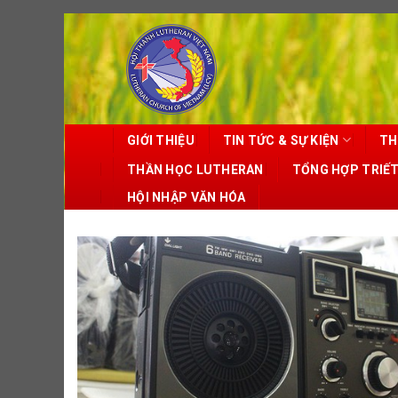
Skip
to
content
GIỚI THIỆU
TIN TỨC & SỰ KIỆN
TH
THẦN HỌC LUTHERAN
TỔNG HỢP TRIẾ
HỘI NHẬP VĂN HÓA