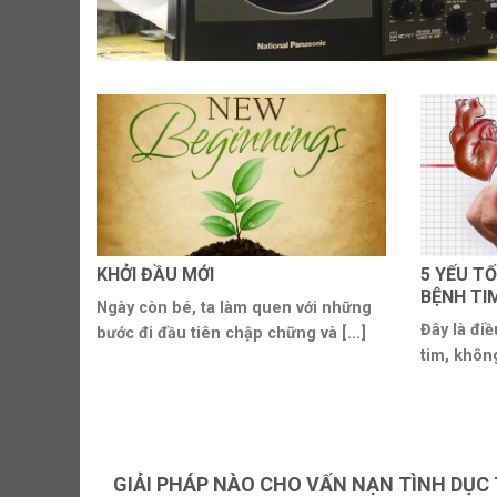
KHỞI ĐẦU MỚI
5 YẾU TỐ
BỆNH TI
Ngày còn bé, ta làm quen với những
Đây là điề
bước đi đầu tiên chập chững và [...]
tim, không
GIẢI PHÁP NÀO CHO VẤN NẠN TÌNH DỤ