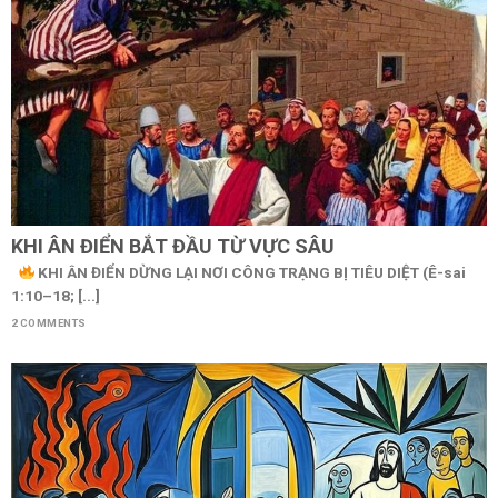
KHI ÂN ĐIỂN BẮT ĐẦU TỪ VỰC SÂU
KHI ÂN ĐIỂN DỪNG LẠI NƠI CÔNG TRẠNG BỊ TIÊU DIỆT (Ê-sai
1:10–18; [...]
2 COMMENTS