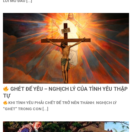
LỜI MỞ ĐẦU [...]
GHÉT ĐỂ YÊU – NGHỊCH LÝ CỦA TÌNH YÊU THẬP
TỰ
KHI TÌNH YÊU PHẢI CHẾT ĐỂ TRỞ NÊN THÁNH: NGHỊCH LÝ
“GHÉT” TRONG CON [...]