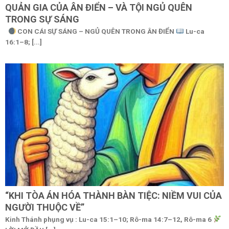
QUẢN GIA CỦA ÂN ĐIỂN – VÀ TỘI NGỦ QUÊN
TRONG SỰ SÁNG
CON CÁI SỰ SÁNG – NGỦ QUÊN TRONG ÂN ĐIỂN
Lu-ca
16:1–8; [...]
“KHI TÒA ÁN HÓA THÀNH BÀN TIỆC: NIỀM VUI CỦA
NGƯỜI THUỘC VỀ”
Kinh Thánh phụng vụ : Lu-ca 15:1–10; Rô-ma 14:7–12, Rô-ma 6