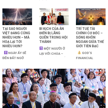
TẠI SAO NGƯỜI
BI KỊCH CỦA ÂN
TRÍ TUỆ TÀI
VIỆT ĐANG CÚNG
ĐIỂN BỊ LÃNG
CHÍNH CƠ ĐỐC –
NHIỀU HƠN – MÀ
QUÊN TRONG HỘI
SỐNG KHÔN
HOẠ LẠI TỚI
THÁNH
NGOAN GIỮA THẾ
NHIỀU HƠN?
GIỚI TIỀN BẠC
MỘT NGƯỜI Ở
NGÀY ẤY SẼ
GOD’S
LẠI VỚI CHÚA –
ĐẾN BẤT NGỜ
FINANCIAL
CHÍN NGƯỜI TRỞ
(Phúc âm Luca
INTELLIGENCE
VỀ VỚI LUẬT PHÁP
17:26–37) Khi
“Anh em không thể
[...]
Chúa Giê-su [...]
phục vụ Thiên
Chúa và tiền [...]