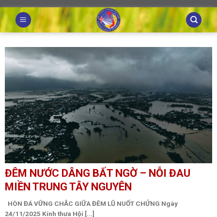
Skip
to
content
ĐÊM NƯỚC DÂNG BẤT NGỜ – NỖI ĐAU
MIỀN TRUNG TÂY NGUYÊN
HÒN ĐÁ VỮNG CHẮC GIỮA ĐÊM LŨ NUỐT CHỬNG Ngày
24/11/2025 Kính thưa Hội [...]