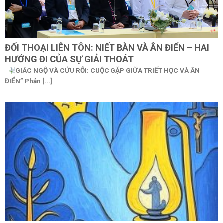
ĐỐI THOẠI LIÊN TÔN: NIẾT BÀN VÀ ÂN ĐIỂN – HAI
HƯỚNG ĐI CỦA SỰ GIẢI THOÁT
GIÁC NGỘ VÀ CỨU RỖI: CUỘC GẶP GIỮA TRIẾT HỌC VÀ ÂN
ĐIỂN” Phản [...]