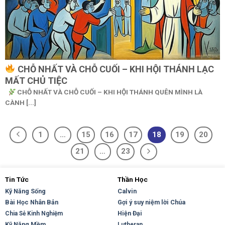
CHỖ NHẤT VÀ CHỖ CUỐI – KHI HỘI THÁNH LẠC
MẤT CHỦ TIỆC
CHỖ NHẤT VÀ CHỖ CUỐI – KHI HỘI THÁNH QUÊN MÌNH LÀ
CÀNH [...]
1
…
15
16
17
18
19
20
21
…
23
Tin Tức
Thần Học
Kỹ Năng Sống
Calvin
Bài Học Nhân Bản
Gợi ý suy niệm lời Chúa
Hiện Đại
Chia Sẻ Kinh Nghiệm
Kỹ Năng Mềm
Lutheran