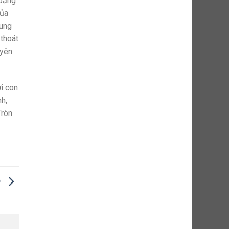
 băng
của
hung
 thoát
uyên
i con
nh,
Tròn
Ỏ