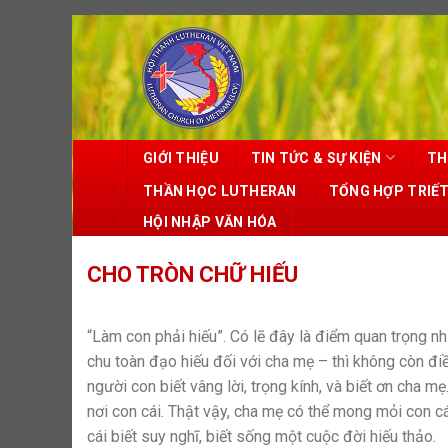
Skip
to
content
GIỚI THIỆU
TIN TỨC & SỰ KIỆN
TH
THẦN HỌC LUTHERAN
TỔNG HỢP TRIẾ
HỘI NHẬP VĂN HÓA
CHO TRÒN CHỮ HIẾU
“Làm con phải hiếu”. Có lẽ đây là điểm quan trọng nh
chu toàn đạo hiếu đối với cha mẹ – thì không còn đi
người con biết vâng lời, trọng kính, và biết ơn cha m
nơi con cái. Thật vậy, cha mẹ có thể mong mỏi con c
cái biết suy nghĩ, biết sống một cuộc đời hiếu thảo.