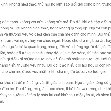
ính, không hiếu thảo, thử hỏi họ làm sao đối đãi công bình, trọng
ông góc cạnh, không vết nứt, không sứt mẻ. Do đó, khi đề cập đến 
 không vụ lợi, không hình thức, hoặc không gượng ép. Người con p
n và thương yêu vô điều kiện của cha mẹ dành cho mình. Bởi thế,
ài trăm, vài ngàn, hay vài chục ngàn. Hoặc cho cha mẹ bữa ăn, h
hiều người trẻ là quan trọng, nhưng đối với những người đã già, đ
 tiền, hoặc đã trải qua nhiều thay đổi của cuộc sống, thì tiền bạc và
ĩa gì đối với những người này cả. Cái mà những người lớn tuổi t
thăng tiến, thương yêu nhau. Do đó, đạo hiếu đòi hỏi người con k
 cho cha mẹ được vui, nhất là khi cha mẹ đã bước vào tuổi già.
 khứ, rất dễ mủi lòng, và rất giàu tình cảm. Người già không có 
 đón họ. Do đó, người già ít bon chen, ít hồ hởi, và dường như k
 Khuynh hướng và tâm lý nhìn lại quá khứ như một yên ủi, và niềm
ại.