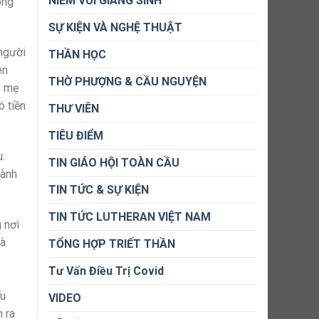
NIỀM VUI GIÁNG SINH
ông
SỰ KIỆN VÀ NGHỆ THUẬT
 người
THẦN HỌC
ên
THỜ PHƯỢNG & CẦU NGUYỆN
g mẹ
ó tiền
THƯ VIÊN
TIÊU ĐIỂM
u:
TIN GIÁO HỘI TOÀN CẦU
dành
TIN TỨC & SỰ KIỆN
TIN TỨC LUTHERAN VIỆT NAM
 nơi
và
TỔNG HỢP TRIẾT THẦN
Tư Vấn Điều Trị Covid
ếu
VIDEO
h ra