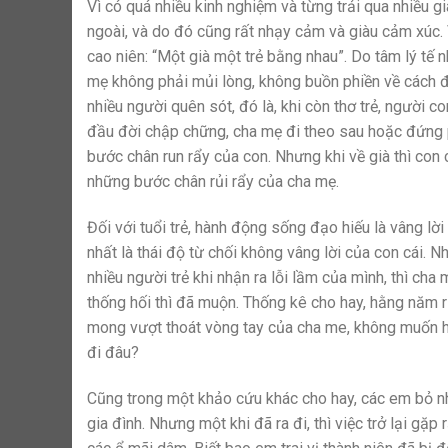
Vì có quá nhiều kinh nghiệm và từng trải qua nhiều gi
ngoài, và do đó cũng rất nhạy cảm và giàu cảm xúc. 
cao niên: “Một già một trẻ bằng nhau”. Do tâm lý tế 
mẹ không phải mủi lòng, không buồn phiền về cách đ
nhiều người quên sót, đó là, khi còn thơ trẻ, người 
đầu đời chập chững, cha mẹ đi theo sau hoặc đứng 
bước chân run rẩy của con. Nhưng khi về già thì con c
những bước chân rủi rẩy của cha mẹ.
Đối với tuổi trẻ, hành động sống đạo hiếu là vâng l
nhất là thái độ từ chối không vâng lời của con cái. N
nhiều người trẻ khi nhận ra lỗi lầm của mình, thì cha
thống hối thì đã muộn. Thống kê cho hay, hằng năm riê
mong vượt thoát vòng tay của cha me, không muốn học
đi đâu?
Cũng trong một khảo cứu khác cho hay, các em bỏ nh
gia đình. Nhưng một khi đã ra đi, thì việc trở lại gặp