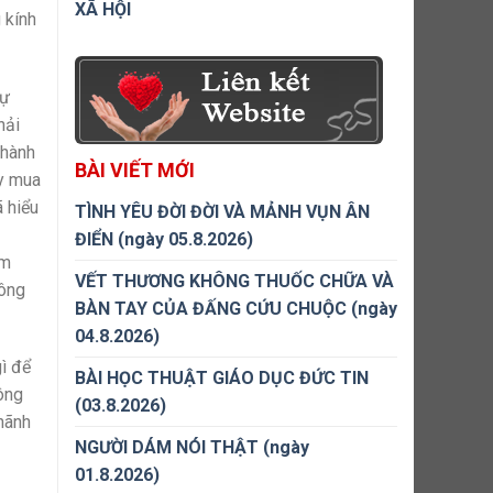
XÃ HỘI
 kính
sự
hải
 hành
BÀI VIẾT MỚI
ay mua
ã hiểu
TÌNH YÊU ĐỜI ĐỜI VÀ MẢNH VỤN ÂN
ĐIỂN (ngày 05.8.2026)
ìm
VẾT THƯƠNG KHÔNG THUỐC CHỮA VÀ
hông
BÀN TAY CỦA ĐẤNG CỨU CHUỘC (ngày
04.8.2026)
gì để
BÀI HỌC THUẬT GIÁO DỤC ĐỨC TIN
hông
(03.8.2026)
 hãnh
NGƯỜI DÁM NÓI THẬT (ngày
01.8.2026)