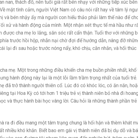
an nan, thách đố, nên tuổi già rất bén nhạy với những tiếp xúc bên
Về mặt tình cảm, người Việt Nam có câu nói rất hay về tâm lý ngư
nhị và bén nhậy ấy mà người con hiếu thảo phải làm thế nào để ch
ối xử và hành động của mình. Một nhận xét thực tế mà hầu như r
con được cha mẹ lo lắng, săn sóc rất cẩn thận. Tuổi thơ với những 
phía trước hồi hộp, nhẫn nại chờ đợi để hướng dẫn, nâng đỡ nhữn
ái lại đi sau hoặc trước nóng nẩy, khó chịu, cằn nhằn, và hối thúc
ời cha mẹ. Một trong những điều khiến cha mẹ buồn phiền nhất, khổ
hưng hành động này lại là một lỗi lầm trầm trọng nhất của tuổi trẻ.
 mẹ đã trở thành người thiên cổ. Lúc đó có khóc lóc, có ăn năn, ho
ng tại Hoa Kỳ có tới hơn 1 triệu trẻ vị thành niên bỏ nhà đi hoang
 và thực hành bài học vâng lời. Câu hỏi là những thành phần trẻ
à ra đi đều mang một tâm trạng chung là hối hận và thèm khát m
 rất nhiều khó khăn. Biết bao em gái vị thành niên đã bị dụ dỗ và b