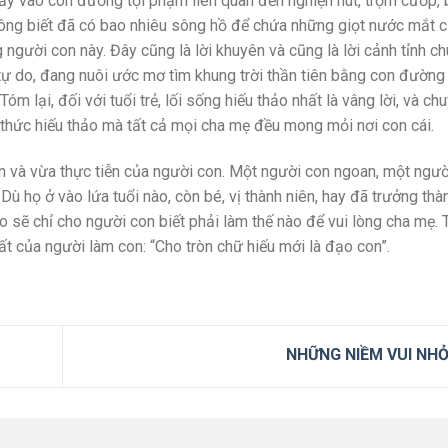
 đẩy vào con đường tội phạm liên quan đến nghiện hút, trộm cướp,
hông biết đã có bao nhiêu sông hồ để chứa những giọt nước mắt 
người con này. Đây cũng là lời khuyên và cũng là lời cảnh tỉnh c
tự do, đang nuôi ước mơ tìm khung trời thần tiên bằng con đường
óm lại, đối với tuổi trẻ, lối sống hiếu thảo nhất là vâng lời, và ch
h thức hiếu thảo mà tất cả mọi cha mẹ đều mong mỏi nơi con cái.
ần và vừa thực tiễn của người con. Một người con ngoan, một ngườ
Dù họ ở vào lứa tuổi nào, còn bé, vị thành niên, hay đã trưởng thà
ảo sẽ chỉ cho người con biết phải làm thế nào để vui lòng cha mẹ. 
ất của người làm con: “Cho tròn chữ hiếu mới là đạo con”.
NHỮNG NIỀM VUI NH