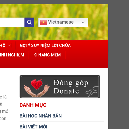
Vietnamese
HỘI
GỢI Ý SUY NIỆM LỜI CHÚA
KINH NGHIỆM
KĨ NĂNG MỀM
c là
mà
DANH MỤC
g mỏi
BÀI HỌC NHÂN BẢN
 con
BÀI VIẾT MỚI