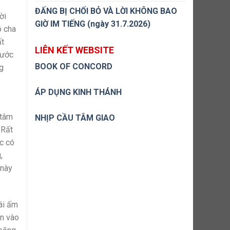
ĐẤNG BỊ CHỐI BỎ VÀ LỜI KHÔNG BAO
ời
GIỜ IM TIẾNG (ngày 31.7.2026)
o cha
ất
LIÊN KẾT WEBSITE
bước
BOOK OF CONCORD
g
ÁP DỤNG KINH THÁNH
 tâm
NHỊP CẦU TÂM GIAO
 Rất
ặc có
,
 này
ái ấm
án vào