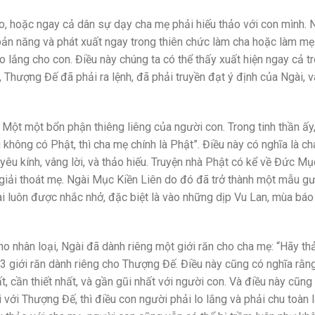
iáo, hoặc ngay cả dân sự dạy cha mẹ phải hiếu thảo với con mình.
bản năng và phát xuất ngay trong thiên chức làm cha hoặc làm mẹ
lo lắng cho con. Điều này chúng ta có thể thấy xuất hiện ngay cả t
i, Thượng Đế đã phải ra lệnh, đã phải truyền đạt ý định của Ngài, v
. Một một bổn phận thiêng liêng của người con. Trong tinh thần ấy
u không có Phật, thì cha mẹ chính là Phật”. Điều này có nghĩa là c
yêu kính, vâng lời, và thảo hiếu. Truyện nhà Phật có kể về Đức Mụ
à giải thoát mẹ. Ngài Mục Kiền Liên do đó đã trở thành một mẫu g
 luôn được nhắc nhở, đặc biệt là vào những dịp Vu Lan, mùa báo
o nhân loại, Ngài đã dành riêng một giới răn cho cha mẹ: “Hãy th
 3 giới răn dành riêng cho Thượng Đế. Điều này cũng có nghĩa rằng
 cần thiết nhất, và gần gũi nhất với người con. Và điều này cũng
 với Thượng Đế, thì điều con người phải lo lắng và phải chu toàn 