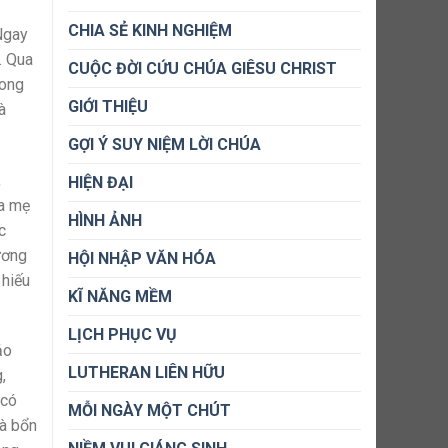
CHIA SẺ KINH NGHIỆM
 Ngay
. Qua
CUỘC ĐỜI CỨU CHÚA GIÊSU CHRIST
rong
GIỚI THIỆU
à
GỢI Ý SUY NIỆM LỜI CHÚA
,
HIỆN ĐẠI
ha mẹ
HÌNH ẢNH
c
ương
HỘI NHẬP VĂN HÓA
 hiếu
KĨ NĂNG MỀM
LỊCH PHỤC VỤ
ảo
LUTHERAN LIÊN HỮU
,
 có
MỖI NGÀY MỘT CHÚT
là bổn