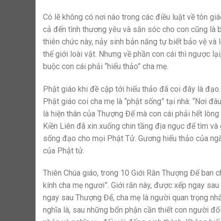
Có lẽ không có nơi nào trong các điều luật về tôn g
cả đến tình thương yêu và săn sóc cho con cũng là 
thiên chức này, nảy sinh bản năng tự biết bảo vệ và 
thế giới loài vật. Nhưng về phần con cái thì ngược lạ
buộc con cái phải “hiếu thảo” cha mẹ.
Phật giáo khi đề cập tới hiếu thảo đã coi đây là đạo
Phật giáo coi cha mẹ là “phật sống” tại nhà: “Nơi đâ
là hiện thân của Thượng Đế mà con cái phải hết lòng 
Kiền Liên đã xin xuống chin tầng địa ngục để tìm v
sống đạo cho mọi Phật Tử. Gương hiếu thảo của ngài
của Phật tử.
Thiên Chúa giáo, trong 10 Giới Răn Thượng Đế ban ch
kính cha mẹ ngươi”. Giới răn này, được xếp ngay sau
ngay sau Thượng Đế, cha mẹ là người quan trọng nhất,
nghĩa là, sau những bổn phận cần thiết con người đối