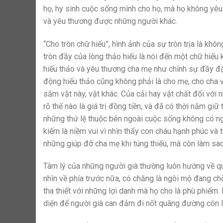
họ, hy sinh cuộc sống mình cho họ, mà họ không yêu k
và yêu thương được những người khác.
“Cho tròn chữ hiếu”, hình ảnh của sự tròn trịa là kh
tròn đầy của lòng thảo hiếu là nói đến một chữ hiếu
hiếu thảo và yêu thương cha mẹ như chính sự đầy đặ
động hiếu thảo cũng không phải là cho mẹ, cho cha v
sắm vật này, vật khác. Của cải hay vật chất đối với n
rõ thế nào là giá trị đồng tiền, và đã có thời nắm giữ
những thứ lệ thuộc bên ngoài cuộc sống không có ngh
kiếm là niềm vui vì nhìn thấy con cháu hạnh phúc và 
những giúp đỡ cha mẹ khi túng thiếu, mà còn làm sao
Tâm lý của những người già thường luôn hướng về quá
nhìn về phía trước nữa, có chăng là ngôi mộ đang chờ
tha thiết với những lợi danh mà họ cho là phù phiếm.
diện để người già can đảm đi nốt quãng đường còn l