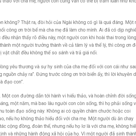
u thảo với cha mẹ, người con cũng vẫn có thể bị trầm luân như kh
n không? Thật ra, đòi hỏi của Ngài không có gì là quá đáng. Một
nổi công ơn trời bể mà cha mẹ đã làm cho mình. Ai đã có dịp nghi
c đều nhận thấy rõ điều này, một người con khi hoài thai trong lòn
hành một người trưởng thành về cả tâm lý và thể lý, thì công ơn đ
rị vật chất đều không thể so sánh và trả giá nổi.
 lòng yêu thương và sự hy sinh của cha mẹ đối với con cái như sa
nguồn chảy ra”. Đứng trước công ơn trời biển ấy, thì lời khuyên 
là đạo con”.
. Một con đường dẫn tới hành vi hiếu thảo, và hoàn chỉnh đời sống
háng, một năm, mà bao lâu người con còn sống, thì họ phải sống 
 chu toàn đạo sống này. Không ai có quyền châm chước hoặc coi
ạo, nếu họ không thảo hiếu đối với cha mẹ. Một người dù ăn chay
 tác cộng đồng, đoàn thể, nhưng nếu họ lơ là với cha mẹ, không hi
tịnh và những hành động xã hội của họ. Vì một người đã sinh thàn