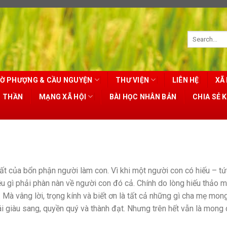
Ờ PHƯỢNG & CẦU NGUYỆN
THƯ VIỆN
LIÊN HỆ
XÃ 
T THẦN
MẠNG XÃ HỘI
BÀI HỌC NHÂN BẢN
CHIA SẺ 
ất của bổn phận người làm con. Vì khi một người con có hiếu – tứ
ều gì phải phàn nàn về người con đó cả. Chính do lòng hiếu thảo 
ẹ. Mà vâng lời, trọng kính và biết ơn là tất cả những gì cha mẹ mon
ái giàu sang, quyền quý và thành đạt. Nhưng trên hết vẫn là mong