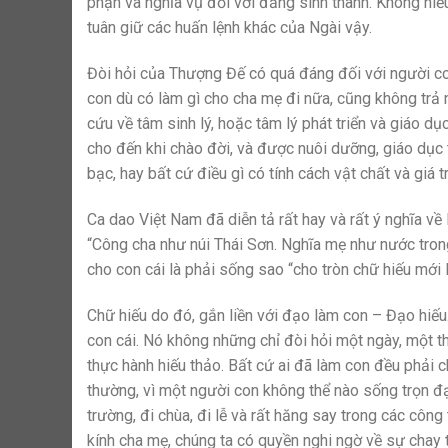
phận và nghĩa vụ đối với đấng sinh thành. Không hiế
tuân giữ các huấn lệnh khác của Ngài vậy.
Đòi hỏi của Thượng Đế có quá đáng đối với người co
con dù có làm gì cho cha mẹ đi nữa, cũng không trả 
cứu về tâm sinh lý, hoặc tâm lý phát triển và giáo dụ
cho đến khi chào đời, và được nuôi dưỡng, giáo dục t
bạc, hay bất cứ điều gì có tính cách vật chất và giá t
Ca dao Việt Nam đã diễn tả rất hay và rất ý nghĩa về
“Công cha như núi Thái Sơn. Nghĩa mẹ như nước trong 
cho con cái là phải sống sao “cho tròn chữ hiếu mới 
Chữ hiếu do đó, gắn liền với đạo làm con – Đạo hiếu
con cái. Nó không những chỉ đòi hỏi một ngày, một t
thực hành hiếu thảo. Bất cứ ai đã làm con đều phải
thường, vì một người con không thể nào sống trọn đ
trường, đi chùa, đi lễ và rất hăng say trong các công
kính cha mẹ, chúng ta có quyền nghi ngờ về sự chay 