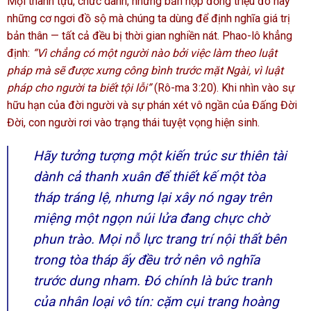
Mọi thành tựu, chức danh, những bản hợp đồng triệu đô hay
những cơ ngơi đồ sộ mà chúng ta dùng để định nghĩa giá trị
bản thân — tất cả đều bị thời gian nghiền nát. Phao-lô khẳng
định:
“Vì chẳng có một người nào bởi việc làm theo luật
pháp mà sẽ được xưng công bình trước mặt Ngài, vì luật
pháp cho người ta biết tội lỗi”
(Rô-ma 3:20). Khi nhìn vào sự
hữu hạn của đời người và sự phán xét vô ngần của Đấng Đời
Đời, con người rơi vào trạng thái tuyệt vọng hiện sinh.
Hãy tưởng tượng một kiến trúc sư thiên tài
dành cả thanh xuân để thiết kế một tòa
tháp tráng lệ, nhưng lại xây nó ngay trên
miệng một ngọn núi lửa đang chực chờ
phun trào. Mọi nỗ lực trang trí nội thất bên
trong tòa tháp ấy đều trở nên vô nghĩa
trước dung nham. Đó chính là bức tranh
của nhân loại vô tín: cặm cụi trang hoàng