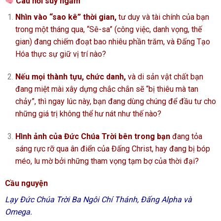
Câu hỏi suy ngẫm
Nhìn vào “sao kê” thời gian,
tư duy và tài chính của bạn
trong một tháng qua, “Sê-sa” (công việc, danh vọng, thế
gian) đang chiếm đoạt bao nhiêu phần trăm, và Đấng Tạo
Hóa thực sự giữ vị trí nào?
Nếu mọi thành tựu, chức danh,
và di sản vật chất bạn
đang miệt mài xây dựng chắc chắn sẽ “bị thiêu mà tan
chảy”, thì ngay lúc này, bạn đang dùng chúng để đầu tư cho
những giá trị không thể hư nát như thế nào?
Hình ảnh của Đức Chúa Trời bên trong bạn
đang tỏa
sáng rực rỡ qua ân điển của Đấng Christ, hay đang bị bóp
méo, lu mờ bởi những tham vọng tạm bợ của thời đại?
Cầu nguyện
Lạy Đức Chúa Trời Ba Ngôi Chí Thánh, Đấng Alpha và
Omega.