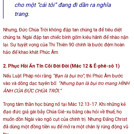
cho một “cái tôi” đang đi dần ra nghĩa
trang.
Nhưng, Đức Chúa Trời không đập tan chúng ta để tiêu diệt
chúng ta. Ngài đập tan chiếc bình gốm kiêu hãnh để nhào nặn
lại. Sự tuyệt vọng của Thi Thiên 90 chính là bước đệm hoàn
hảo để khao khát Phúc Âm.
2. Phục Hồi Ấn Tín Cõi Đời Đời
(Mác 12 & Ê-phê-sô 1)
Nếu Luật Pháp nói rằng
“Bạn là bụi tro”
, thì Phúc Âm bước
vào và dõng dạc tuyên bố:
“Nhưng bạn là bụi tro mang HÌNH
ẢNH CỦA ĐỨC CHÚA TRỜI.”
Trọng tâm thần học bùng nổ tại Mác 12:13-17. Khi những kẻ
đạo đức giả gài bẫy Chúa Giê-xu bằng câu hỏi về thuế, họ
muốn dồn Ngài vào ngõ cụt của chính trị. Nhưng Đấng Christ
đã dùng một đồng tiền xu để mở ra một chân lý rúng động vũ