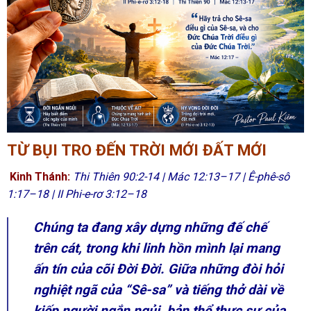
TỪ BỤI TRO ĐẾN TRỜI MỚI ĐẤT MỚI
Kinh Thánh:
Thi Thiên 90:2-14 | Mác 12:13–17 | Ê-phê-sô
1:17–18 | II Phi-e-rơ 3:12–18
Chúng ta đang xây dựng những đế chế
trên cát, trong khi linh hồn mình lại mang
ấn tín của cõi Đời Đời. Giữa những đòi hỏi
nghiệt ngã của “Sê-sa” và tiếng thở dài về
kiếp người ngắn ngủi, bản thể thực sự của