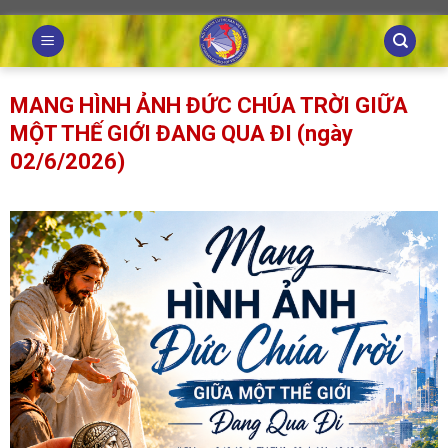
Skip
to
content
MANG HÌNH ẢNH ĐỨC CHÚA TRỜI GIỮA
MỘT THẾ GIỚI ĐANG QUA ĐI (ngày
02/6/2026)