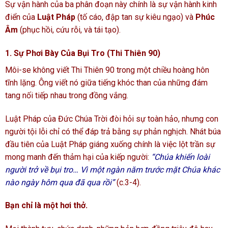
Sự vận hành của ba phân đoạn này chính là sự vận hành kinh
điển của
Luật Pháp
(tố cáo, đập tan sự kiêu ngạo) và
Phúc
Âm
(phục hồi, cứu rỗi, và tái tạo).
1. Sự Phơi Bày Của Bụi Tro
(Thi Thiên 90)
Môi-se không viết Thi Thiên 90 trong một chiều hoàng hôn
tĩnh lặng. Ông viết nó giữa tiếng khóc than của những đám
tang nối tiếp nhau trong đồng vắng.
Luật Pháp của Đức Chúa Trời đòi hỏi sự toàn hảo, nhưng con
người tội lỗi chỉ có thể đáp trả bằng sự phản nghịch. Nhát búa
đầu tiên của Luật Pháp giáng xuống chính là việc lột trần sự
mong manh đến thảm hại của kiếp người:
“Chúa khiến loài
người trở về bụi tro… Vì một ngàn năm trước mặt Chúa khác
nào ngày hôm qua đã qua rồi”
(c.3-4).
Bạn chỉ là một hơi thở.