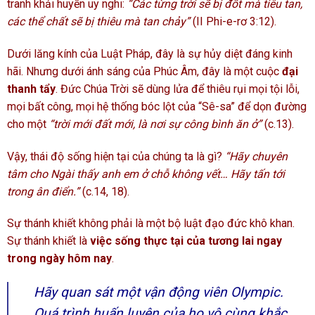
tranh khải huyền uy nghi:
“Các từng trời sẽ bị đốt mà tiêu tan,
các thể chất sẽ bị thiêu mà tan chảy”
(II Phi-e-rơ 3:12).
Dưới lăng kính của Luật Pháp, đây là sự hủy diệt đáng kinh
hãi. Nhưng dưới ánh sáng của Phúc Âm, đây là một cuộc
đại
thanh tẩy
. Đức Chúa Trời sẽ dùng lửa để thiêu rụi mọi tội lỗi,
mọi bất công, mọi hệ thống bóc lột của “Sê-sa” để dọn đường
cho một
“trời mới đất mới, là nơi sự công bình ăn ở”
(c.13).
Vậy, thái độ sống hiện tại của chúng ta là gì?
“Hãy chuyên
tâm cho Ngài thấy anh em ở chỗ không vết… Hãy tấn tới
trong ân điển.”
(c.14, 18).
Sự thánh khiết không phải là một bộ luật đạo đức khô khan.
Sự thánh khiết là
việc sống thực tại của tương lai ngay
trong ngày hôm nay
.
Hãy quan sát một vận động viên Olympic.
Quá trình huấn luyện của họ vô cùng khắc