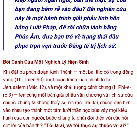
bạn đang bám rễ vào đâu? Bài nghiên cứu
này là một hành trình giải phẫu linh hồn
bằng Luật Pháp, để rồi chữa lành bằng
Phúc Âm, đưa bạn trở về trạng thái đầu
phục trọn vẹn trước Đấng tể trị lịch sử.
Bối Cảnh Của Một Nghịch Lý Hiện Sinh
Khi đặt ba phân đoạn Kinh Thánh — một bài thơ cổ trong đồng
vắng (Thi Thiên 90), một cuộc tranh luận chính trị tại
Jerusalem (Mác 12), và một khải tượng cánh chung (II Phi-e-
rơ 3) — lên cùng một bàn giải phẫu văn chương và lịch sử cứu
chuộc, chúng ta không thấy sự rời rạc. Trái lại, chúng đan bện
vào nhau tạo thành một tấm lưới thần học bủa vây mọi kiêu
hãnh của con người, buộc chúng ta phải đối diện với câu hỏi
cốt lõi của bản thể:
“Tôi là ai, và tôi thực sự thuộc về ai?”