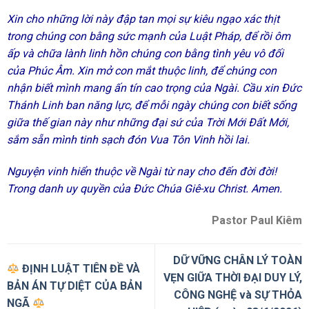
Xin cho những lời này đập tan mọi sự kiêu ngạo xác thịt
trong chúng con bằng sức mạnh của Luật Pháp, để rồi ôm
ấp và chữa lành linh hồn chúng con bằng tình yêu vô đối
của Phúc Âm. Xin mở con mắt thuộc linh, để chúng con
nhận biết mình mang ấn tín cao trọng của Ngài. Cầu xin Đức
Thánh Linh ban năng lực, để mỗi ngày chúng con biết sống
giữa thế gian này như những đại sứ của Trời Mới Đất Mới,
sắm sẵn mình tinh sạch đón Vua Tôn Vinh hồi lai.
Nguyện vinh hiển thuộc về Ngài từ nay cho đến đời đời!
Trong danh uy quyền của Đức Chúa Giê-xu Christ. Amen.
Pastor Paul Kiêm
DỮ VỮNG CHÂN LÝ TOÀN
ĐỊNH LUẬT TIÊN ĐỀ VÀ
VẸN GIỮA THỜI ĐẠI DUY LÝ,
BẢN ÁN TỰ DIỆT CỦA BẢN
CÔNG NGHỆ và SỰ THỎA
NGÃ