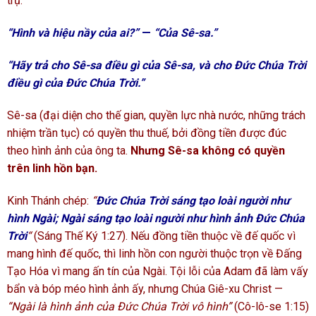
trụ.
“Hình và hiệu nầy của ai?”
—
“Của Sê-sa.”
“Hãy trả cho Sê-sa điều gì của Sê-sa, và cho Đức Chúa Trời
điều gì của Đức Chúa Trời.”
Sê-sa (đại diện cho thế gian, quyền lực nhà nước, những trách
nhiệm trần tục) có quyền thu thuế, bởi đồng tiền được đúc
theo hình ảnh của ông ta.
Nhưng Sê-sa không có quyền
trên linh hồn bạn.
Kinh Thánh chép:
“
Đức Chúa Trời sáng tạo loài người như
hình Ngài; Ngài sáng tạo loài người như hình ảnh Đức Chúa
Trời
“
(Sáng Thế Ký 1:27). Nếu đồng tiền thuộc về đế quốc vì
mang hình đế quốc, thì linh hồn con người thuộc trọn về Đấng
Tạo Hóa vì mang ấn tín của Ngài. Tội lỗi của Adam đã làm vấy
bẩn và bóp méo hình ảnh ấy, nhưng Chúa Giê-xu Christ —
“Ngài là hình ảnh của Đức Chúa Trời vô hình”
(Cô-lô-se 1:15)