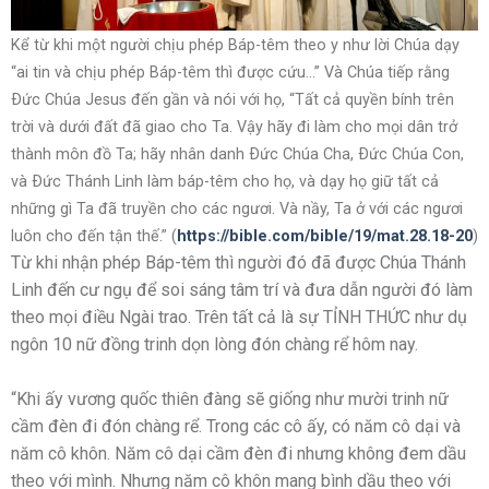
Kể từ khi một người chịu phép Báp-têm theo y như lời Chúa dạy
“ai tin và chịu phép Báp-têm thì được cứu…” Và Chúa tiếp rằng
Ðức Chúa Jesus đến gần và nói với họ, “Tất cả quyền bính trên
trời và dưới đất đã giao cho Ta. Vậy hãy đi làm cho mọi dân trở
thành môn đồ Ta; hãy nhân danh Ðức Chúa Cha, Ðức Chúa Con,
và Ðức Thánh Linh làm báp-têm cho họ, và dạy họ giữ tất cả
những gì Ta đã truyền cho các ngươi. Và nầy, Ta ở với các ngươi
luôn cho đến tận thế.” (
https://bible.com/bible/19/mat.28.18-20
)
Từ khi nhận phép Báp-têm thì người đó đã được Chúa Thánh
Linh đến cư ngụ để soi sáng tâm trí và đưa dẫn người đó làm
theo mọi điều Ngài trao. Trên tất cả là sự TỈNH THỨC như dụ
ngôn 10 nữ đồng trinh dọn lòng đón chàng rể hôm nay.
“Khi ấy vương quốc thiên đàng sẽ giống như mười trinh nữ
cầm đèn đi đón chàng rể. Trong các cô ấy, có năm cô dại và
năm cô khôn. Năm cô dại cầm đèn đi nhưng không đem dầu
theo với mình. Nhưng năm cô khôn mang bình dầu theo với