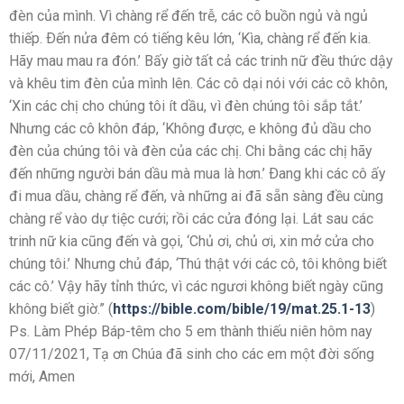
đèn của mình. Vì chàng rể đến trễ, các cô buồn ngủ và ngủ
thiếp. Ðến nửa đêm có tiếng kêu lớn, ‘Kìa, chàng rể đến kia.
Hãy mau mau ra đón.’ Bấy giờ tất cả các trinh nữ đều thức dậy
và khêu tim đèn của mình lên. Các cô dại nói với các cô khôn,
‘Xin các chị cho chúng tôi ít dầu, vì đèn chúng tôi sắp tắt.’
Nhưng các cô khôn đáp, ‘Không được, e không đủ dầu cho
đèn của chúng tôi và đèn của các chị. Chi bằng các chị hãy
đến những người bán dầu mà mua là hơn.’ Ðang khi các cô ấy
đi mua dầu, chàng rể đến, và những ai đã sẵn sàng đều cùng
chàng rể vào dự tiệc cưới; rồi các cửa đóng lại. Lát sau các
trinh nữ kia cũng đến và gọi, ‘Chủ ơi, chủ ơi, xin mở cửa cho
chúng tôi.’ Nhưng chủ đáp, ‘Thú thật với các cô, tôi không biết
các cô.’ Vậy hãy tỉnh thức, vì các ngươi không biết ngày cũng
không biết giờ.” (
https://bible.com/bible/19/mat.25.1-13
)
Ps. Làm Phép Báp-têm cho 5 em thành thiếu niên hôm nay
07/11/2021, Tạ ơn Chúa đã sinh cho các em một đời sống
mới, Amen