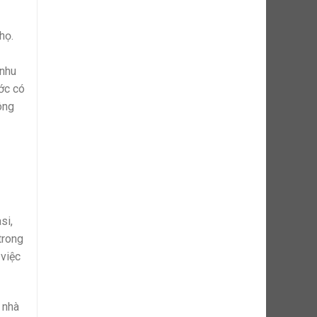
họ.
 nhu
ước có
ông
si,
trong
 việc
 nhà