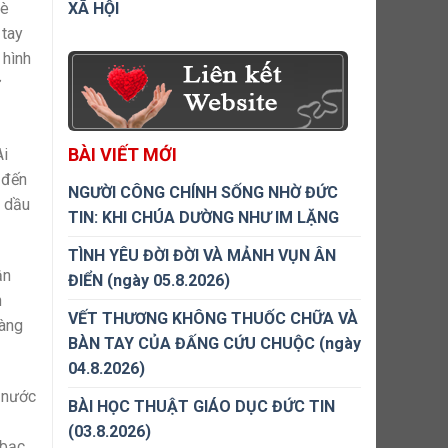
XÃ HỘI
đè
 tay
 hình
ừ
BÀI VIẾT MỚI
Ai
 đến
NGƯỜI CÔNG CHÍNH SỐNG NHỜ ĐỨC
% dầu
TIN: KHI CHÚA DƯỜNG NHƯ IM LẶNG
TÌNH YÊU ĐỜI ĐỜI VÀ MẢNH VỤN ÂN
ận
ĐIỂN (ngày 05.8.2026)
n
VẾT THƯƠNG KHÔNG THUỐC CHỮA VÀ
hàng
BÀN TAY CỦA ĐẤNG CỨU CHUỘC (ngày
04.8.2026)
c nước
BÀI HỌC THUẬT GIÁO DỤC ĐỨC TIN
(03.8.2026)
 bạc