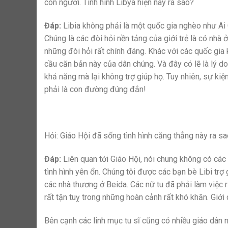
con người. Tình hình Libya hiện nay ra sao?
Đáp:
Libia không phải là một quốc gia nghèo như Ai 
Chúng là các đòi hỏi nền tảng của giới trẻ là có nhà
những đòi hỏi rất chính đáng. Khác với các quốc gia
cầu căn bản này của dân chúng. Và đây có lẽ là lý do
khả năng mà lại không trợ giúp họ. Tuy nhiên, sự kiệ
phải là con đường đúng đắn!
Hỏi: Giáo Hội đã sống tình hình căng thẳng này ra s
Đáp:
Liên quan tới Giáo Hội, nói chung không có các 
tình hình yên ổn. Chúng tôi được các bạn bè Libi trợ 
các nhà thương ở Beida. Các nữ tu đã phải làm việc rấ
rất tận tuỵ trong những hoàn cảnh rất khó khăn. Giới 
Bên cạnh các linh mục tu sĩ cũng có nhiều giáo dân 