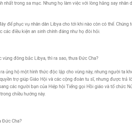
nh nhất trong sa mạc. Nhưng họ làm việc với lòng hăng say nhân 
 đây để phục vụ nhân dân Libya cho tới khi nào còn có thể. Chúng t
 các điều kiện an sinh chính đáng như họ đòi hỏi.
ức vùng đông bắc Libya, thì ra sao, thưa Đức Cha?
 ra ủng hộ một hình thức độc lập cho vùng này, nhưng người ta k
 quyền trợ giúp Giáo Hội và các cộng đoàn tu sĩ, nhưng được trả lờ
 sang các người bạn của Hiệp hội Tiếng gọi Hồi giáo và tổ chức N
trong chiều hướng này.
ưa Đức Cha?