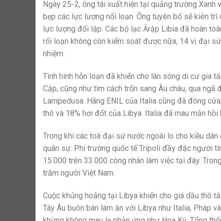
Ngày 25-2, ông tái xuất hiện tại quảng trường Xanh 
bẹp các lực lượng nổi loạn. Ông tuyên bố sẽ kiên trì c
lực lượng đối lập. Các bộ lạc Ảrập Libia đã hoàn toàn 
rối loạn không còn kiểm soát được nữa, 14 vị đại sứ
nhiệm.
Tình hình hỗn loạn đã khiến cho làn sóng di cư gia t
Cập, cũng như tìm cách trốn sang Âu châu, qua ngã 
Lampedusa. Hãng ENIL của Italia cũng đã đóng cửa, 
thô và 18% hơi đốt của Libya. Italia đã mau mắn hồi
Trong khi các toà đại sứ nước ngoài lo cho kiều dâ
quân sự. Phi trường quốc tế Tripoli đầy đặc người t
15.000 trên 33.000 công nhân làm việc tại đây. Tro
trăm người Việt Nam.
Cuộc khủng hoảng tại Libya khiến cho giá dầu thô t
Tây Âu buôn bán làm ăn với Libya như Italia, Pháp v
khừng không mau lẹ phản ứng như Hoa Kỳ. Tổng thốn