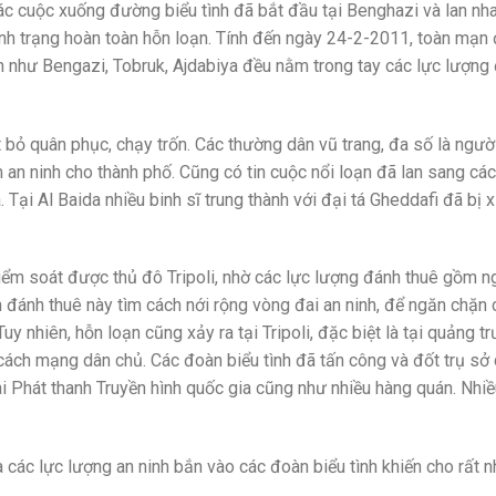
c cuộc xuống đường biểu tình đã bắt đầu tại Benghazi và lan nh
ình trạng hoàn toàn hỗn loạn. Tính đến ngày 24-2-2011, toàn mạn
n như Bengazi, Tobruk, Ajdabiya đều nằm trong tay các lực lượng 
bỏ quân phục, chạy trốn. Các thường dân vũ trang, đa số là người
an ninh cho thành phố. Cũng có tin cuộc nổi loạn đã lan sang các
 Tại Al Baida nhiều binh sĩ trung thành với đại tá Gheddafi đã bị 
ểm soát được thủ đô Tripoli, nhờ các lực lượng đánh thuê gồm n
h đánh thuê này tìm cách nới rộng vòng đai an ninh, để ngăn chặn 
uy nhiên, hỗn loạn cũng xảy ra tại Tripoli, đặc biệt là tại quảng t
cách mạng dân chủ. Các đoàn biểu tình đã tấn công và đốt trụ sở
ài Phát thanh Truyền hình quốc gia cũng như nhiều hàng quán. Nhi
các lực lượng an ninh bắn vào các đoàn biểu tình khiến cho rất n