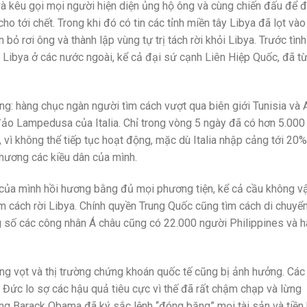
và kêu gọi mọi người hiện diện ủng hộ ông và cùng chiến đấu để 
ho tới chết. Trong khi đó có tin các tỉnh miền tây Libya đã lọt vào
bỏ rơi ông và thành lập vùng tự trị tách rời khỏi Libya. Trước tình
 Libya ở các nước ngoài, kể cả đại sứ cạnh Liên Hiệp Quốc, đã t
ăng: hàng chục ngàn người tìm cách vượt qua biên giới Tunisia và 
đảo Lampedusa của Italia. Chỉ trong vòng 5 ngày đã có hơn 5.000
vì không thể tiếp tục hoạt động, mặc dù Italia nhập cảng tới 20
 hương các kiều dân của mình.
n của mình hồi hương bằng đủ mọi phương tiện, kể cả cầu không v
ìm cách rời Libya. Chính quyền Trung Quốc cũng tìm cách di chuyể
ng số các công nhân Á châu cũng có 22.000 người Philippines và 
ăng vọt và thị trường chứng khoán quốc tế cũng bị ảnh hưởng. Cá
à Đức lo sợ các hậu quả tiêu cực vì thế đã rất chậm chạp và lừng
g Barack Obama đã ký sắc lệnh “đóng băng” mọi tài sản và tiền