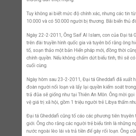
Tuy không ai biết mức độ chính xác, nhưng các tin từ
10.000 và có 50.000 người bị thương. Bãi biển thủ đô
Ngày 22-2-2011, Ông Saif Al Islam, con của Đại tá G
trên đài truyền hình quốc gia và tuyên bố rằng ông h
tổ, soạn thảo một bản Hiến pháp mới, đồng thời cũ
chính quyền. Nếu không chấm dứt biểu tình, thì sẽ c
cuối cùng.
Ngày hôm sau 23-2-2011, Đại tá Gheddafi đã xuất hiệ
đoàn người nổi loạn và lấy lại quyền kiểm soát tron
trả đũa sẽ giống như tại Thiên An Môn. Ông mời gọi 
vệ giá trị xã hội, gồm 1 triệu người trẻ Libya thấm n
Đại tá Gheddafi cũng tố cáo các phương tiên truyên
giới. Ông cho rằng các người trẻ biểu tình là những 
nước ngoài lèo lái và trả tiền để gây rối loạn. Ông c