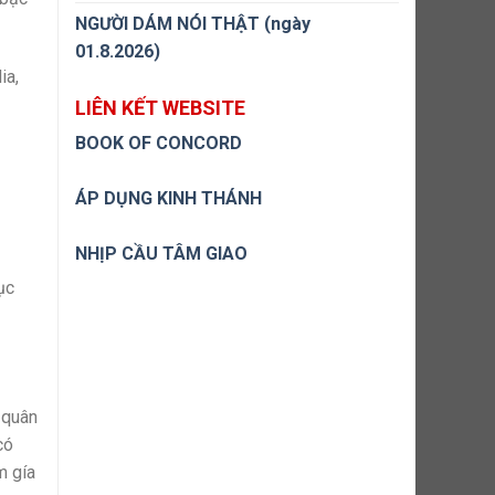
NGƯỜI DÁM NÓI THẬT (ngày
01.8.2026)
ia,
LIÊN KẾT WEBSITE
BOOK OF CONCORD
ÁP DỤNG KINH THÁNH
NHỊP CẦU TÂM GIAO
ục
 quân
có
m gía