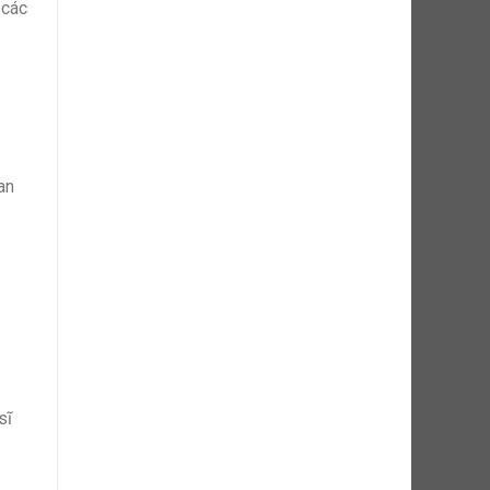
 các
an
sĩ