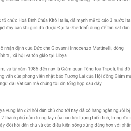
tổ chức Hoà Bình Chúa Kitô Italia, đã mạnh mẽ tố cáo 3 nước Ital
giờ đây các khí giới đó được Đại tá Gheddafi dùng để tàn sát dân
 số nhận định của Đức cha Giovanni Innocenzo Martinelli, dòng
h trị, xã hội và tôn giáo tại Libya.
ăm, và từ năm 1985 đến nay là Giám quản Tông toà Tripoli, thủ đô
ỏng vấn của phong viên nhật báo Tương Lai của Hội đồng Giám m
ngữ đài Vatican mà chúng tôi xin tổng hợp sau đây.
bya vùng lên đời hỏi dân chủ cho tới nay đã có hàng ngàn người bị
t 2 thành phố nằm trong tay của các lực lượng biểu tình, trong đó 
dậy đòi hỏi dân chủ và các điều kiện sống xứng đáng hơn với phẩ