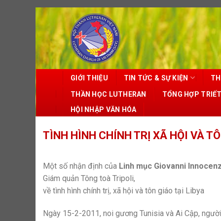
Skip
to
content
GIỚI THIỆU
TIN TỨC & SỰ KIỆN
TH
THẦN HỌC LUTHERAN
TỔNG HỢP TRIẾ
HỘI NHẬP VĂN HÓA
TÌNH HÌNH CHÍNH TRỊ XÃ HỘI VÀ TÔ
Một số nhận định của
Linh mục Giovanni Innocenz
Giám quản Tông toà Tripoli,
về tình hình chính trị, xã hội và tôn giáo tại Libya
Ngày 15-2-2011, noi gương Tunisia và Ai Cập, người