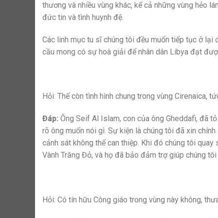
thương và nhiều vùng khác, kể cả những vùng hẻo lá
đức tin và tình huynh đệ.
Các linh mục tu sĩ chúng tôi đều muốn tiếp tục ở lại
cầu mong có sự hoà giải để nhân dân Libya đạt được
Hỏi: Thế còn tình hình chung trong vùng Cirenaica, t
Đáp:
Ông Seif Al Islam, con của ông Gheddafi, đã tỏ
rõ ông muốn nói gì. Sự kiện là chúng tôi đã xin chính
cảnh sát không thể can thiệp. Khi đó chúng tôi quay
Vành Trăng Đỏ, và họ đã bảo đảm trợ giúp chúng tôi 
Hỏi: Có tín hữu Công giáo trong vùng này không, th