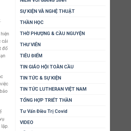
NIỀM VUI GIÁNG SINH
SỰ KIỆN VÀ NGHỆ THUẬT
.
THẦN HỌC
THỜ PHƯỢNG & CẦU NGUYỆN
 hiện
 cải
THƯ VIÊN
t đổ
đạn
TIÊU ĐIỂM
TIN GIÁO HỘI TOÀN CẦU
ác
TIN TỨC & SỰ KIỆN
việc
TIN TỨC LUTHERAN VIỆT NAM
 bảo
TỔNG HỢP TRIẾT THẦN
Tư Vấn Điều Trị Covid
ế
 vụ
VIDEO
 lập.