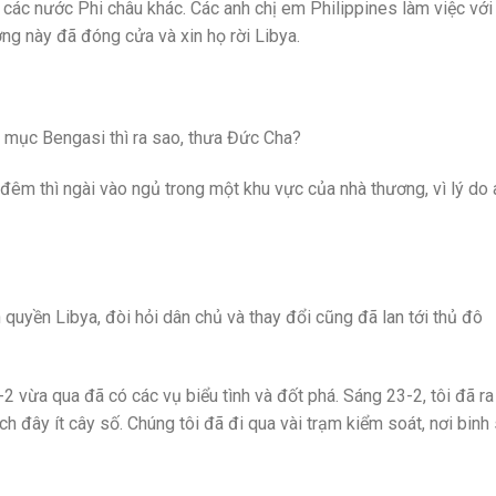
 các nước Phi châu khác. Các anh chị em Philippines làm việc với
g này đã đóng cửa và xin họ rời Libya.
 mục Bengasi thì ra sao, thưa Đức Cha?
n đêm thì ngài vào ngủ trong một khu vực của nhà thương, vì lý do 
 quyền Libya, đòi hỏi dân chủ và thay đổi cũng đã lan tới thủ đô
-2 vừa qua đã có các vụ biểu tình và đốt phá. Sáng 23-2, tôi đã ra
h đây ít cây số. Chúng tôi đã đi qua vài trạm kiểm soát, nơi binh 