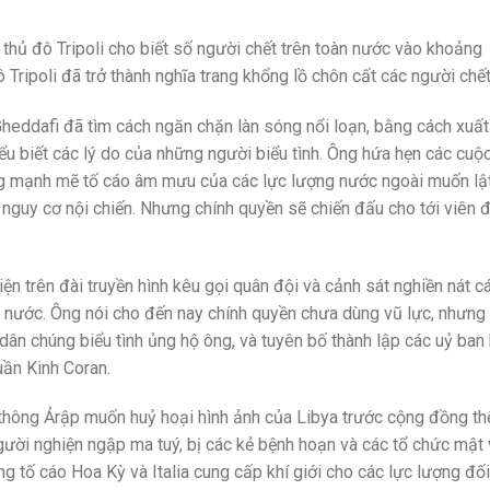
 thủ đô Tripoli cho biết số người chết trên toàn nước vào khoảng
 Tripoli đã trở thành nghĩa trang khổng lồ chôn cất các người chết
heddafi đã tìm cách ngăn chặn làn sóng nổi loạn, bằng cách xuất
iểu biết các lý do của những người biểu tình. Ông hứa hẹn các cuộc
ng mạnh mẽ tố cáo âm mưu của các lực lượng nước ngoài muốn lậ
ó nguy cơ nội chiến. Nhưng chính quyền sẽ chiến đấu cho tới viên 
n trên đài truyền hình kêu gọi quân đội và cảnh sát nghiền nát c
g nước. Ông nói cho đến nay chính quyền chưa dùng vũ lực, nhưng 
dân chúng biểu tình ủng hộ ông, và tuyên bố thành lập các uỷ ban
huần Kinh Coran.
 thông Ảrập muốn huỷ hoại hình ảnh của Libya trước cộng đồng th
người nghiện ngập ma tuý, bị các kẻ bệnh hoạn và các tổ chức mật
ũng tố cáo Hoa Kỳ và Italia cung cấp khí giới cho các lực lượng đối