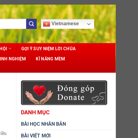
Vietnamese
HỘI
GỢI Ý SUY NIỆM LỜI CHÚA
KINH NGHIỆM
KĨ NĂNG MỀM
DANH MỤC
BÀI HỌC NHÂN BẢN
iều
BÀI VIẾT MỚI