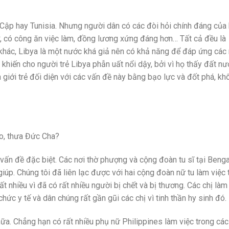
Cập hay Tunisia. Nhưng người dân có các đòi hỏi chính đáng của 
 ở, có công ăn việc làm, đồng lương xứng đáng hơn… Tất cả đều là
 khác, Libya là một nước khá giả nên có khả năng để đáp ứng các
 khiến cho người trẻ Libya phẫn uất nổi dậy, bởi vì họ thấy đất n
n giới trẻ đối diện với các vấn đề này bằng bạo lực và đốt phá, kh
ao, thưa Đức Cha?
vấn đề đặc biệt. Các nơi thờ phượng và cộng đoàn tu sĩ tại Benga
giúp. Chúng tôi đã liên lạc được với hai cộng đoàn nữ tu làm việc 
t nhiều vì đã có rất nhiều người bị chết và bị thương. Các chị làm
chức y tế và dân chúng rất gần gũi các chị vì tinh thần hy sinh đó.
nữa. Chẳng hạn có rất nhiều phụ nữ Philippines làm việc trong các