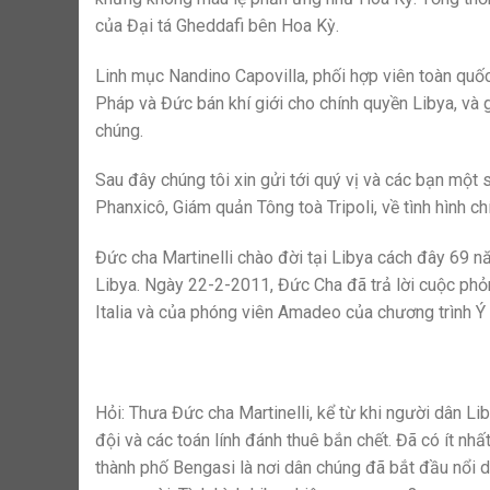
của Đại tá Gheddafi bên Hoa Kỳ.
Linh mục Nandino Capovilla, phối hợp viên toàn quốc 
Pháp và Đức bán khí giới cho chính quyền Libya, và 
chúng.
Sau đây chúng tôi xin gửi tới quý vị và các bạn một
Phanxicô, Giám quản Tông toà Tripoli, về tình hình chín
Đức cha Martinelli chào đời tại Libya cách đây 69 n
Libya. Ngày 22-2-2011, Đức Cha đã trả lời cuộc ph
Italia và của phóng viên Amadeo của chương trình Ý 
Hỏi: Thưa Đức cha Martinelli, kể từ khi người dân Li
đội và các toán lính đánh thuê bắn chết. Đã có ít nhấ
thành phố Bengasi là nơi dân chúng đã bắt đầu nổi 