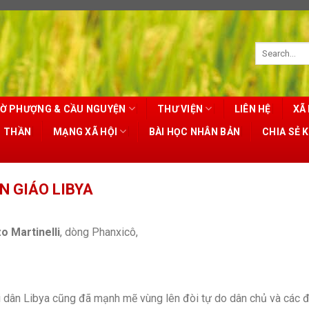
Ờ PHƯỢNG & CẦU NGUYỆN
THƯ VIỆN
LIÊN HỆ
XÃ 
T THẦN
MẠNG XÃ HỘI
BÀI HỌC NHÂN BẢN
CHIA SẺ 
N GIÁO LIBYA
o Martinelli
, dòng Phanxicô,
 dân Libya cũng đã mạnh mẽ vùng lên đòi tự do dân chủ và các đ