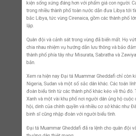
kiện sống xứng đáng hơn với phẩm giá con người. Cá
trong nhiều thành phố toàn nước dẫn đưa Libya tới t
bắc Libya, tức vùng Cirenaica, gồm các thành phố lớ
lập.
Quân đội và cảnh sát trong vùng đã biến mất. Họ vứt 
chia nhau nhiệm vụ hướng dẫn lưu thông và bảo đảm 
thành phố phía tây như Misurata, Sabratha và Zawiya.
bắn.
Xem ra hiện nay Đại tá Muammar Gheddafi chỉ còn ki
Nigeria, Sudan và một số sắc dân khác. Các toán lín
đoàn biểu tình từ các thành phố khác kéo về thủ đô. T
Xanh và một vài khu phố nơi người dân ủng hộ cuộc 
hội, dinh của chính quyền và nhiều cơ sở khác như Đ
binh sĩ cũng nhập đoàn với người biểu tình.
Đại tá Muammar Gheddafi đã ra lệnh cho quân đội và 
thường dân thiệt mạng.