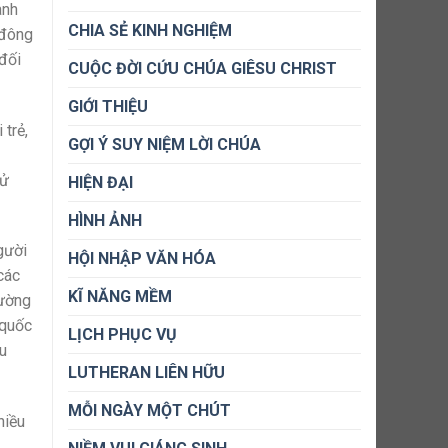
anh
CHIA SẺ KINH NGHIỆM
 đông
đối
CUỘC ĐỜI CỨU CHÚA GIÊSU CHRIST
GIỚI THIỆU
 trẻ,
GỢI Ý SUY NIỆM LỜI CHÚA
xử
HIỆN ĐẠI
HÌNH ẢNH
gười
HỘI NHẬP VĂN HÓA
các
KĨ NĂNG MỀM
rường
 quốc
LỊCH PHỤC VỤ
ều
LUTHERAN LIÊN HỮU
MỖI NGÀY MỘT CHÚT
hiều