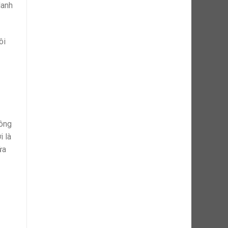
danh
ôi
hông
i là
ửa