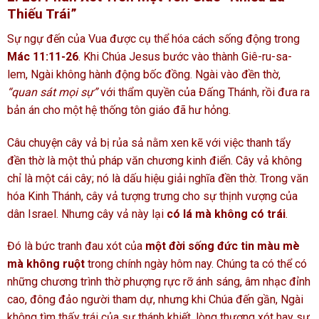
Thiếu Trái”
Sự ngự đến của Vua được cụ thể hóa cách sống động trong
Mác 11:11-26
. Khi Chúa Jesus bước vào thành Giê-ru-sa-
lem, Ngài không hành động bốc đồng. Ngài vào đền thờ,
“quan sát mọi sự”
với thẩm quyền của Đấng Thánh, rồi đưa ra
bản án cho một hệ thống tôn giáo đã hư hỏng.
Câu chuyện cây vả bị rủa sả nằm xen kẽ với việc thanh tẩy
đền thờ là một thủ pháp văn chương kinh điển. Cây vả không
chỉ là một cái cây; nó là dấu hiệu giải nghĩa đền thờ. Trong văn
hóa Kinh Thánh, cây vả tượng trưng cho sự thịnh vượng của
dân Israel. Nhưng cây vả này lại
có lá mà không có trái
.
Đó là bức tranh đau xót của
một đời sống đức tin màu mè
mà không ruột
trong chính ngày hôm nay. Chúng ta có thể có
những chương trình thờ phượng rực rỡ ánh sáng, âm nhạc đỉnh
cao, đông đảo người tham dự, nhưng khi Chúa đến gần, Ngài
không tìm thấy trái của sự thánh khiết, lòng thương xót hay sự