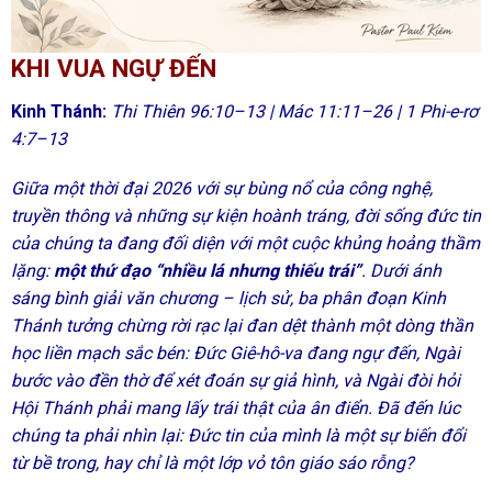
KHI VUA NGỰ ĐẾN
Kinh Thánh:
Thi Thiên 96:10–13 | Mác 11:11–26 | 1 Phi-e-rơ
4:7–13
Giữa một thời đại 2026 với sự bùng nổ của công nghệ,
truyền thông và những sự kiện hoành tráng, đời sống đức tin
của chúng ta đang đối diện với một cuộc khủng hoảng thầm
lặng:
một thứ đạo “nhiều lá nhưng thiếu trái”
. Dưới ánh
sáng bình giải văn chương – lịch sử, ba phân đoạn Kinh
Thánh tưởng chừng rời rạc lại đan dệt thành một dòng thần
học liền mạch sắc bén: Đức Giê-hô-va đang ngự đến, Ngài
bước vào đền thờ để xét đoán sự giả hình, và Ngài đòi hỏi
Hội Thánh phải mang lấy trái thật của ân điển. Đã đến lúc
chúng ta phải nhìn lại: Đức tin của mình là một sự biến đổi
từ bề trong, hay chỉ là một lớp vỏ tôn giáo sáo rỗng?