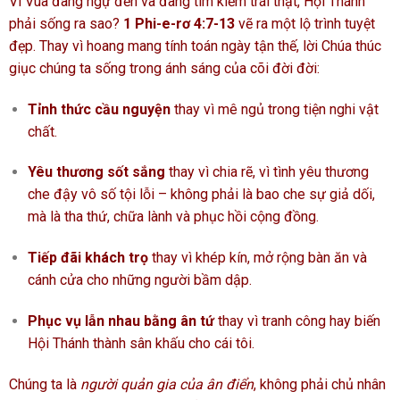
Vì Vua đang ngự đến và đang tìm kiếm trái thật, Hội Thánh
phải sống ra sao?
1 Phi-e-rơ 4:7-13
vẽ ra một lộ trình tuyệt
đẹp. Thay vì hoang mang tính toán ngày tận thế, lời Chúa thúc
giục chúng ta sống trong ánh sáng của cõi đời đời:
Tỉnh thức cầu nguyện
thay vì mê ngủ trong tiện nghi vật
chất.
Yêu thương sốt sắng
thay vì chia rẽ, vì tình yêu thương
che đậy vô số tội lỗi – không phải là bao che sự giả dối,
mà là tha thứ, chữa lành và phục hồi cộng đồng.
Tiếp đãi khách trọ
thay vì khép kín, mở rộng bàn ăn và
cánh cửa cho những người bầm dập.
Phục vụ lẫn nhau bằng ân tứ
thay vì tranh công hay biến
Hội Thánh thành sân khấu cho cái tôi.
Chúng ta là
người quản gia của ân điển
, không phải chủ nhân