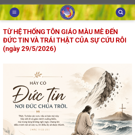
Skip
to
content
TỪ HỆ THỐNG TÔN GIÁO MÀU MÈ ĐẾN
ĐỨC TIN VÀ TRÁI THẬT CỦA SỰ CỨU RỖI
(ngày 29/5/2026)