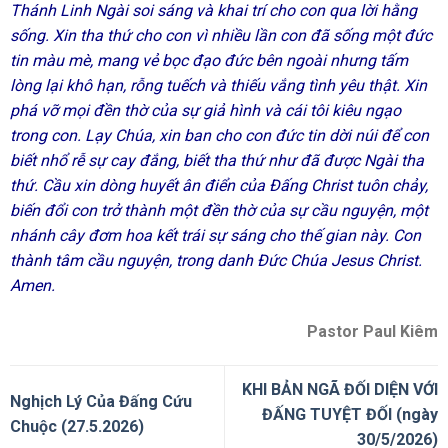
Thánh Linh Ngài soi sáng và khai trí cho con qua lời hằng
sống. Xin tha thứ cho con vì nhiều lần con đã sống một đức
tin màu mè, mang vẻ bọc đạo đức bên ngoài nhưng tấm
lòng lại khô hạn, rỗng tuếch và thiếu vắng tình yêu thật. Xin
phá vỡ mọi đền thờ của sự giả hình và cái tôi kiêu ngạo
trong con. Lạy Chúa, xin ban cho con đức tin dời núi để con
biết nhổ rễ sự cay đắng, biết tha thứ như đã được Ngài tha
thứ. Cầu xin dòng huyết ân điển của Đấng Christ tuôn chảy,
biến đổi con trở thành một đền thờ của sự cầu nguyện, một
nhánh cây đơm hoa kết trái sự sáng cho thế gian này. Con
thành tâm cầu nguyện, trong danh Đức Chúa Jesus Christ.
Amen.
Pastor Paul Kiêm
KHI BẢN NGÃ ĐỐI DIỆN VỚI
Nghịch Lý Của Đấng Cứu
ĐẤNG TUYỆT ĐỐI (ngày
Chuộc (27.5.2026)
30/5/2026)