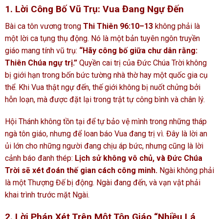
1. Lời Công Bố Vũ Trụ: Vua Đang Ngự Đến
Bài ca tôn vương trong
Thi Thiên 96:10–13
không phải là
một lời ca tụng thụ động. Nó là một bản tuyên ngôn truyền
giáo mang tính vũ trụ:
“Hãy công bố giữa chư dân rằng:
Thiên Chúa ngự trị.”
Quyền cai trị của Đức Chúa Trời không
bị giới hạn trong bốn bức tường nhà thờ hay một quốc gia cụ
thể. Khi Vua thật ngự đến, thế giới không bị nuốt chửng bởi
hỗn loạn, mà được đặt lại trong trật tự công bình và chân lý.
Hội Thánh không tồn tại để tự bảo vệ mình trong những tháp
ngà tôn giáo, nhưng để loan báo Vua đang trị vì. Đây là lời an
ủi lớn cho những người đang chịu áp bức, nhưng cũng là lời
cảnh báo đanh thép:
Lịch sử không vô chủ, và Đức Chúa
Trời sẽ xét đoán thế gian cách công minh.
Ngài không phải
là một Thượng Đế bị động. Ngài đang đến, và vạn vật phải
khai trình trước mặt Ngài.
2. Lời Phán Xét Trên Một Tôn Giáo “Nhiều Lá