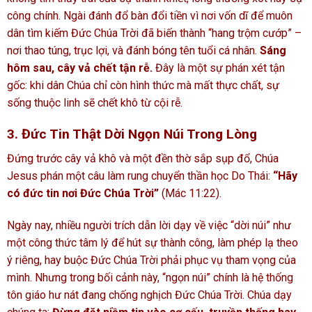
công chính. Ngài đánh đổ bàn đổi tiền vì nơi vốn dĩ để muôn
dân tìm kiếm Đức Chúa Trời đã biến thành “hang trộm cướp” –
nơi thao túng, trục lợi, và đánh bóng tên tuổi cá nhân.
Sáng
hôm sau, cây vả chết tận rễ.
Đây là một sự phán xét tận
gốc: khi dân Chúa chỉ còn hình thức mà mất thực chất, sự
sống thuộc linh sẽ chết khô từ cội rễ.
3. Đức Tin Thật Dời Ngọn Núi Trong Lòng
Đứng trước cây vả khô và một đền thờ sắp sụp đổ, Chúa
Jesus phán một câu làm rung chuyển thần học Do Thái:
“Hãy
có đức tin nơi Đức Chúa Trời”
(Mác 11:22).
Ngày nay, nhiều người trích dẫn lời dạy về việc “dời núi” như
một công thức tâm lý để hút sự thành công, làm phép lạ theo
ý riêng, hay buộc Đức Chúa Trời phải phục vụ tham vọng của
mình. Nhưng trong bối cảnh này, “ngọn núi” chính là hệ thống
tôn giáo hư nát đang chống nghịch Đức Chúa Trời. Chúa dạy