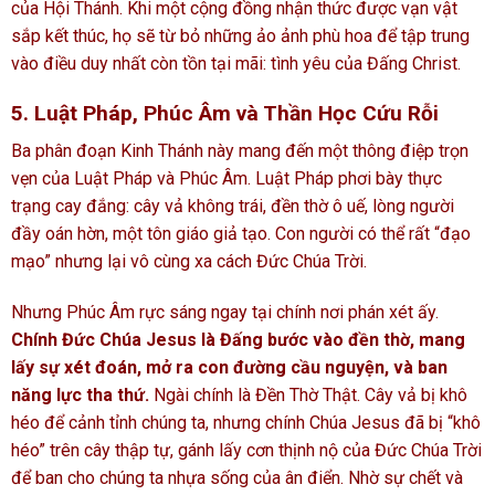
của Hội Thánh. Khi một cộng đồng nhận thức được vạn vật
sắp kết thúc, họ sẽ từ bỏ những ảo ảnh phù hoa để tập trung
vào điều duy nhất còn tồn tại mãi: tình yêu của Đấng Christ.
5. Luật Pháp, Phúc Âm và Thần Học Cứu Rỗi
Ba phân đoạn Kinh Thánh này mang đến một thông điệp trọn
vẹn của Luật Pháp và Phúc Âm. Luật Pháp phơi bày thực
trạng cay đắng: cây vả không trái, đền thờ ô uế, lòng người
đầy oán hờn, một tôn giáo giả tạo. Con người có thể rất “đạo
mạo” nhưng lại vô cùng xa cách Đức Chúa Trời.
Nhưng Phúc Âm rực sáng ngay tại chính nơi phán xét ấy.
Chính Đức Chúa Jesus là Đấng bước vào đền thờ, mang
lấy sự xét đoán, mở ra con đường cầu nguyện, và ban
năng lực tha thứ.
Ngài chính là Đền Thờ Thật. Cây vả bị khô
héo để cảnh tỉnh chúng ta, nhưng chính Chúa Jesus đã bị “khô
héo” trên cây thập tự, gánh lấy cơn thịnh nộ của Đức Chúa Trời
để ban cho chúng ta nhựa sống của ân điển. Nhờ sự chết và