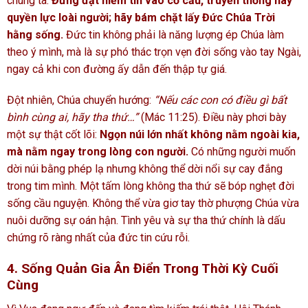
chúng ta:
Đừng đặt niềm tin vào cơ cấu, truyền thống hay
quyền lực loài người; hãy bám chặt lấy Đức Chúa Trời
hằng sống.
Đức tin không phải là năng lượng ép Chúa làm
theo ý mình, mà là sự phó thác trọn vẹn đời sống vào tay Ngài,
ngay cả khi con đường ấy dẫn đến thập tự giá.
Đột nhiên, Chúa chuyển hướng:
“Nếu các con có điều gì bất
bình cùng ai, hãy tha thứ…”
(Mác 11:25). Điều này phơi bày
một sự thật cốt lõi:
Ngọn núi lớn nhất không nằm ngoài kia,
mà nằm ngay trong lòng con người.
Có những người muốn
dời núi bằng phép lạ nhưng không thể dời nổi sự cay đắng
trong tim mình. Một tấm lòng không tha thứ sẽ bóp nghẹt đời
sống cầu nguyện. Không thể vừa giơ tay thờ phượng Chúa vừa
nuôi dưỡng sự oán hận. Tình yêu và sự tha thứ chính là dấu
chứng rõ ràng nhất của đức tin cứu rỗi.
4. Sống Quản Gia Ân Điển Trong Thời Kỳ Cuối
Cùng