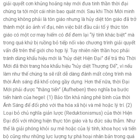
giải quyết cơn khủng hoảng này mới đưa tinh thần thời đại
chúng ta tới một cái nhìn bao quát mới. Sau khi Thời Mới minh
chứng không phải là tôn giáo nhưng là hủy diệt tôn giáo đã trở
thành một ảo ảnh vĩ đại, nên việc bắt đầu cải tổ ý thức tôn
giáo có một cơ may hiếm có để đem lại “lý tính khác biệt” mà
trong quá khứ bị ruồng bỏ tiếp nối vào chương trình giải quyết
vấn đề trên thế giới cho hợp lý. Tuy nhiên nền thần học phải
tránh dùng khẩu hiệu mới là “hủy diệt Hiện Ðại” để trả thù Thời
Mới đã thời trang hóa khẩu hiệu “hủy diệt Thượng Ðế”, vì nếu
làm như thế chúng ta sẽ rất dễ dàng đánh mất công trình mà
thời Ánh sáng đã khổ công gầy dựng. Hơn thế nữa, thời Ðại
Mới phải được “thăng tiến” (Aufheben) theo nghĩa ba bước
tiến hành của hegel: (1) Bảo tồn khả năng phê bình của thời
Ánh Sáng để đối phó với tha hóa xã hội và mê hoặc lý trí. (2)
Loại bỏ chủ nghĩa giản lược (Reduktionismus) của thời Hiện
Ðại đối với những hiện thực tôn giáo và tu đức sâu thẳm. Như
thế là giải phóng khỏi sự mê hoặc của lý tính, khoa học và tiến
bộ cũng như những lực lượng tự phá hoại nhân bản trong quá