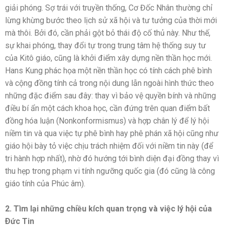
giải phóng. Sợ trái với truyền thống, Cơ Đốc Nhân thường chỉ
lừng khừng bước theo lịch sử xã hội và tư tưởng của thời mới
mà thôi. Bởi đó, cần phải gột bỏ thái độ cố thủ này. Như thế,
sự khai phóng, thay đổi tự trong trung tâm hệ thống suy tư
của Kitô giáo, cũng là khởi điểm xây dựng nền thần học mới.
Hans Kung phác họa một nền thần học có tính cách phê bình
và cộng đồng tính cả trong nội dung lẫn ngoài hình thức theo
những đặc điểm sau đây: thay vì bảo vệ quyền bính và những
điều bí ẩn một cách khoa học, cần đứng trên quan điểm bất
đồng hóa luận (Nonkonformismus) và hợp chân lý để lý hội
niềm tin và qua việc tự phê bình hay phê phán xã hội cũng như
giáo hội bày tỏ việc chịu trách nhiệm đối với niềm tin này (để
tri hành hợp nhất), nhờ đó hướng tới bình diện đại đồng thay vì
thu hẹp trong phạm vi tính ngưỡng quốc gia (đó cũng là công
giáo tính của Phúc âm).
2. Tìm lại những chiều kích quan trọng và việc lý hội của
Ðức Tin