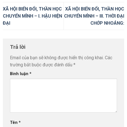
XÃ HỘI BIẾN ĐỔI, THẦN HỌC
XÃ HỘI BIẾN ĐỔI, THẦN HỌC
CHUYỂN MÌNH – I. HẬU HIỆN
CHUYỂN MÌNH – III. THỜI ÐẠI
ÐẠI
CHỚP NHOÁNG:
Trả lời
Email của bạn sẽ không được hiển thị công khai.
Các
trường bắt buộc được đánh dấu
*
Bình luận
*
Tên
*