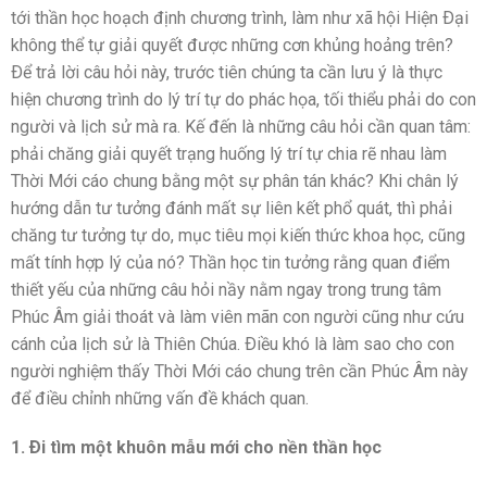
tới thần học hoạch định chương trình, làm như xã hội Hiện Ðại
không thể tự giải quyết được những cơn khủng hoảng trên?
Ðể trả lời câu hỏi này, trước tiên chúng ta cần lưu ý là thực
hiện chương trình do lý trí tự do phác họa, tối thiểu phải do con
người và lịch sử mà ra. Kế đến là những câu hỏi cần quan tâm:
phải chăng giải quyết trạng huống lý trí tự chia rẽ nhau làm
Thời Mới cáo chung bằng một sự phân tán khác? Khi chân lý
hướng dẫn tư tưởng đánh mất sự liên kết phổ quát, thì phải
chăng tư tưởng tự do, mục tiêu mọi kiến thức khoa học, cũng
mất tính hợp lý của nó? Thần học tin tưởng rằng quan điểm
thiết yếu của những câu hỏi nầy nằm ngay trong trung tâm
Phúc Âm giải thoát và làm viên mãn con người cũng như cứu
cánh của lịch sử là Thiên Chúa. Ðiều khó là làm sao cho con
người nghiệm thấy Thời Mới cáo chung trên cần Phúc Âm này
để điều chỉnh những vấn đề khách quan.
1. Ði tìm một khuôn mẫu mới cho nền thần học