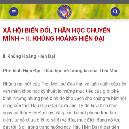
Skip
to
content
XÃ HỘI BIẾN ĐỔI, THẦN HỌC CHUYỂN
MÌNH – II. KHỦNG HOẢNG HIỆN ÐẠI
II. Khủng Hoảng Hiện Ðại
Phê bình Hiện Ðại: Thần học và tương lai của Thời Mới
Những rạn nứt của Thời Mới, sự đào thải và luẩn quẩn của nền
văn minh khoa học kỹ thuật là những mục tiêu của giới phê
bình. Nhưng những phê bình đó khó vạch cho chúng ta biết nội
dung của thời Hậu Hiện Ðại sẽ ra sao. Lý do là vì hình như
ngay cả thời Hiện Ðại này cũng còn là một phong trào tìm
kiếm, tự nó chưa biết rõ sẽ đi về đâu, mục đích đang nỗ lực
đạt tới là gì. trong trạng huống này, Hậu Hiện Ðại thoạt tiên