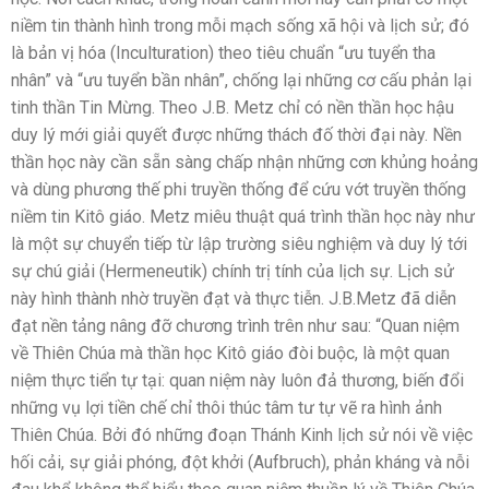
niềm tin thành hình trong mỗi mạch sống xã hội và lịch sử; đó
là bản vị hóa (Inculturation) theo tiêu chuẩn “ưu tuyển tha
nhân” và “ưu tuyển bần nhân”, chống lại những cơ cấu phản lại
tinh thần Tin Mừng. Theo J.B. Metz chỉ có nền thần học hậu
duy lý mới giải quyết được những thách đố thời đại này. Nền
thần học này cần sẵn sàng chấp nhận những cơn khủng hoảng
và dùng phương thế phi truyền thống để cứu vớt truyền thống
niềm tin Kitô giáo. Metz miêu thuật quá trình thần học này như
là một sự chuyển tiếp từ lập trường siêu nghiệm và duy lý tới
sự chú giải (Hermeneutik) chính trị tính của lịch sự. Lịch sử
này hình thành nhờ truyền đạt và thực tiễn. J.B.Metz đã diễn
đạt nền tảng nâng đỡ chương trình trên như sau: “Quan niệm
về Thiên Chúa mà thần học Kitô giáo đòi buộc, là một quan
niệm thực tiển tự tại: quan niệm này luôn đả thương, biến đổi
những vụ lợi tiền chế chỉ thôi thúc tâm tư tự vẽ ra hình ảnh
Thiên Chúa. Bởi đó những đoạn Thánh Kinh lịch sử nói về việc
hối cải, sự giải phóng, đột khởi (Aufbruch), phản kháng và nỗi