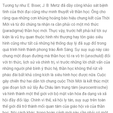
Tương tự như E. Biser, J. B. Metz đã dầy công khảo sát bệnh
tình của thời đại cũng như minh thuyết về thần học. Ông cho
rằng qua những cơn khủng hoảng báo hiệu chung kết của Thời
Mới và từ đó chúng ta nhận ra cần phải có một mô thức
(paradigma) thần học mới. Thực vậy, trước hết phải kể tới sự
kiện là vũ trụ quan thuộc hình nhi thượng hay tôn giáo siêu
hình cũng như tất cả những hệ thống duy lý đã sụp đổ trong
quá trình hình thành phong trào Ánh Sáng. Sự suy sụp này cáo
chung một đoạn đường mà thần học tỏ ra vô tri (unschuld) đối
với tri thức, lịch sử và chính trị, vì trước những lời chất vấn của
những người phê bình ý thức hệ, thần học không thể rút về
pháo đài bất khả công kích là siêu hình học được nữa. Cuộc
gây chiến thứ hai dẫn tới chung cuộc Thời Mới là kết thúc một
giai đoạn lịch sử lấy Âu Châu làm trung tâm (eurocentrische)
và hình thành một thế giới với bộ mặt văn hóa đa dạng và xã
hội đầy đối lập. Chính vì thế, xã hội ly tán, suy sụp trên toàn
thế giới đã trở thành mối quan tâm của giáo hội và của thần
học. Nói cách khác, trong hoàn cảnh mới này cần phải có một