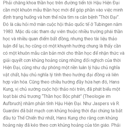
Phải chăng khoa thần học trên đường tiến tới Hậu Hiện Ðại
cần một khuôn mẫu thần học mới để góp phần vào việc minh
định trạng huống và hơn thế nữa tìm ra căn bệnh “Thời Ðại”.
Ðó là câu hỏi mở màn cuộc hội thảo quốc tế ở Tubingen năm
1983. Mặc dù các tham dự viên thuộc nhiều trường phái thần
học và nhiều quan điểm bất đồng, nhưng theo tài liệu thảo
luận để lại, họ cũng có một khuynh hướng chung là thấy cần
có một khuôn mẫu căn bản mới cho thần học để nhận thức và
giải quyết cơn khủng hoảng cùng những đối nghịch của thời
Hiện Ðại, cũng như dự phóng một nền luân lý hậu chủ nghĩa
vật chất, hậu chủ nghĩa lý tính theo hướng đại đồng và liên
hợp văn hóa. Cũng theo chiều hướng đầy hứa hẹn đó, Hans
Kung, vị chủ xướng cuộc hội thảo nói trên, đã phát biểu một
loạt bài chủ trương “Thần học Bộc phát” (Theologie im
Aufbruch) nhằm phản tỉnh Hậu Hiện Ðại. Như Jaspers và R.
Guardini đã bắt mạch cơn khủng hoảng thời đại chúng ta bắt
đầu từ Thế Chiến thứ nhất, Hans Kung cho rằng cơn khủng
hoảng này đã kéo theo cơn khủng hoảng của tôn giáo. Phải