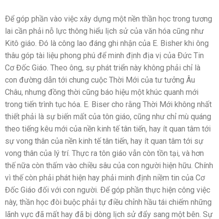
Ðể góp phần vào việc xây dựng một nền thần học trong tương
lai cần phải nỗ lực thông hiểu lịch sử của văn hóa cũng như
Kitô giáo. Ðó là công lao đáng ghi nhận của E. Bisher khi ông
thâu góp tài liệu phong phú để minh định địa vị của Ðức Tin
Cơ Đốc Giáo. Theo ông, sự phát triển này không phải chỉ là
con đường dẫn tới chung cuộc Thời Mới của tư tưởng Âu
Châu, nhưng đồng thời cũng báo hiệu một khúc quanh mới
trong tiến trình tục hóa. E. Biser cho rằng Thời Mới không nhất
thiết phải là sự biến mất của tôn giáo, cũng như chỉ mù quáng
theo tiếng kêu mới của nền kinh tế tân tiến, hay ít quan tâm tới
sự vong thân của nền kinh tế tân tiến, hay ít quan tâm tới sự
vong thân của lý trí. Thực ra tôn giáo vẫn còn tồn tại, và hơn
thế nữa còn thấm vào chiều sâu của con người hiện hữu. Chính
vì thế còn phải phát hiện hay phải minh định niềm tin của Cơ
Đốc Giáo đối với con người. Ðể góp phần thực hiện công việc
này, thần học đòi buộc phải tự điều chỉnh hầu tái chiếm những
lãnh vực đã mất hay đã bị dòng lịch sử đẩy sang một bên. Sự