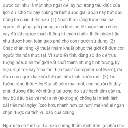
được coi như là một nhịp ngắt để lấy hơi trong tấu khúc của
lịch sử. Cho tới nay chúng ta biết được giai đoạn này bắt đầu
bằng ba quan điểm sau: (1) Nhận thức rằng trước kia loài
người cố gắng giải phóng mình khỏi nô lệ thuộc thiên nhiên,
nay đã lật ngược thành thống trị thiên nhiên: thiên nhiên hầu
như được hoàn toàn giao phó cho con người sử dụng. (2)
Chắc chắn rằng kỹ thuật nhằm khuất phục thế giới đã đưa con
người tha hóa thực tại. Vì sự biến tính, dùng số đo để trừu
tượng hóa, biến thế giới vất chất thành những hình tượng, ký
hiệu, mật mã hay “nhu thể điện toán” (computer software), đã
đưa con người lìa khỏi thế giới hữu hình trước mắt. (3) Tin
tưởng rằng thời Hiện Ðại sẽ sớm mai một, con người rồi đây
phải đương đầu với những tai ương do sức hạch tâm gây ra,
hay bù đầu bảo vệ môi sinh (ekologie) chống lại mệnh lệnh
cải tiến mỗi ngày: “cao hơn, nhanh hơn, xa hơn” mà khó ai ngăn
chận được đà tiến vũ bão của chúng.
Người ta có thể hỏi: Tại sao những thẩm định trên lại phải nhờ