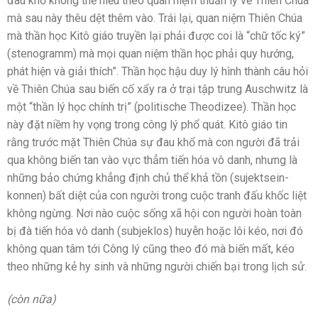
đau khổ không thể hiểu theo quan niệm thuần lý về Thiên Chúa
mà sau này thêu dệt thêm vào. Trái lại, quan niệm Thiên Chúa
mà thần học Kitô giáo truyền lại phải được coi là “chữ tốc ký”
(stenogramm) mà mọi quan niệm thần học phải quy hướng,
phát hiện và giải thích”. Thần học hậu duy lý hình thành câu hỏi
về Thiên Chúa sau biến cố xẩy ra ở trại tập trung Auschwitz là
một “thần lý học chính trị” (politische Theodizee). Thần học
này đặt niềm hy vọng trong công lý phổ quát. Kitô giáo tin
rằng trước mặt Thiên Chúa sự đau khổ mà con người đã trải
qua không biến tan vào vực thẳm tiến hóa vô danh, nhưng là
những bảo chứng khẳng định chủ thể khả tồn (sujektsein-
konnen) bất diệt của con người trong cuộc tranh đấu khốc liệt
không ngừng. Nơi nào cuộc sống xã hội con người hoàn toàn
bị đà tiến hóa vô danh (subjeklos) huyễn hoặc lôi kéo, nơi đó
không quan tâm tới Công lý cũng theo đó mà biến mất, kéo
theo những kẻ hy sinh và những người chiến bại trong lịch sử.
(còn nữa)