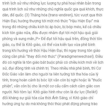
trình lịch sử như những lực lượng tự phá hoại nhân bản trong
quá trình lịch sử như những chủ nghĩa quốc gia quá khích, thực
dân, đế quốc. (3) Thăng hóa (trans-endiren), tức vượt qua thời
Hiện Ðại, hướng thượng tới một mô thức “Hậu Hiện Ðại” mà
trong đó những chiều kích bị áp bức, bị bóp méo, kể cả chiều
kích tôn giáo nữa, đều được nhằm đạt tới một hậu quả giải
phóng và sung mãn.,P> Ðể đạt tới hậu quả trên, đồng thời tôn
giáo, cụ thể là Kitô giáo, có thể vừa kiến tạo vừa phê bình
trong khi hướng về thời Hậu Hiện Ðại, thì ngay trong tôn giáo
cũng cần phải “thay đổi mô thức” (Paradigmenwechsel). Ðiều
đó có nghĩa là tôn giáo bắt buộc phải có chiều kích mới về lịch
sử, đại đồng tính và chính trị. Theo nhiều nhà phê bình, thì Cơ
Đốc Giáo vẫn làm cho người ta liên tưởng tới tha hóa của lý
tính, trong hoàn cảnh bị bóc lột vẫn còn bị nghi hoặc là “thuốc
phiện”, vẫn còn bị cho là một cơ cấu cấm cách cảm giác con
người. Nói tóm lại: Kitô giáo hình như còn là dư lực (Relikt)
đối kháng sự giải tỏa của thời Ánh Sáng, vì Kitô giáo chỉ
hưởng ứng tự do mà không thôi thúc phát động phong trào