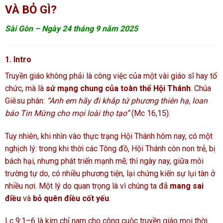
VÀ BỎ GÌ?
Sài Gòn – Ngày 24 tháng 9 năm 2025
1. Intro
Truyền giáo không phải là công việc của một vài giáo sĩ hay tổ
chức, mà là
sứ mạng chung của toàn thể Hội Thánh
. Chúa
Giêsu phán:
“Anh em hãy đi khắp tứ phương thiên hạ, loan
báo Tin Mừng cho mọi loài thọ tạo”
(Mc 16,15).
Tuy nhiên, khi nhìn vào thực trạng Hội Thánh hôm nay, có một
nghịch lý: trong khi thời các Tông đồ, Hội Thánh còn non trẻ, bị
bách hại, nhưng phát triển mạnh mẽ; thì ngày nay, giữa môi
trường tự do, có nhiều phương tiện, lại chứng kiến sự lụi tàn ở
nhiều nơi. Một lý do quan trọng là vì chúng ta đã
mang sai
điều
và
bỏ quên điều cốt yếu
.
Lc 9:1–6 là kim chỉ nam cho công cuộc truyền giáo mọi thời.