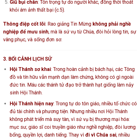
Giũ bụi chân
: Tôn trọng tự do người khác, đồng thời thoát
khỏi ám ảnh thất bại (c.5).
Thông điệp cốt lõi
: Rao giảng Tin Mừng
không phải nghề
nghiệp để mưu sinh
, mà là sứ vụ từ Chúa, đòi hỏi lòng tin, sự
vâng phục, và sống đơn sơ.
3. BỐI CẢNH LỊCH SỬ
Hội Thánh sơ khai
: Trong hoàn cảnh bị bách hại, các Tông
đồ và tín hữu vẫn mạnh dạn làm chứng, không có gì ngoài
đức tin. Máu các thánh tử đạo trở thành hạt giống làm nảy
sinh Hội Thánh.
Hội Thánh hiện nay
: Trong tự do tôn giáo, nhiều tổ chức có
đủ tài chính và phương tiện. Nhưng nhiều nơi Hội Thánh
không phát triển mà suy tàn, vì sứ vụ bị thương mại hóa:
mục sư, giáo sĩ coi truyền giáo như nghề nghiệp, đòi lương
bổng, quyền lợi, danh tiếng. Thay vì
đi vì Chúa sai
, nhiều