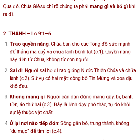
Qua đó, Chúa Giêsu chỉ rõ chúng ta phải
mang gì và bỏ gì
khi
ra đi.
2. THÁNH – Lc 9:1–6
Trao quyền năng
: Chúa ban cho các Tông đồ sức mạnh
để thắng ma quỷ và chữa lành bệnh tật (c.1). Quyền năng
này đến từ Chúa, không từ con người.
Sai đi
: Người sai họ đi rao giảng Nước Thiên Chúa và chữa
lành (c.2). Sứ vụ có hai mặt: công bố Tin Mừng và xoa dịu
khổ đau.
Không mang gì
: Người căn dặn đừng mang gậy, bị, bánh,
tiền, áo thứ hai (c.3). Đây là lệnh dạy phó thác, tự do khỏi
sự lệ thuộc vật chất.
Ở lại nơi nào tiếp đón
: Sống gắn bó, trung thành, không
“du mục” để tìm lợi (c.4).