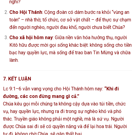
nghi?
Cho Hội Thánh
: Cộng đoàn có dám bước ra khỏi “vùng an
toàn” – nhà thờ, tổ chức, cơ sở vật chất – để thực sự chạm
đến người nghèo, người đau khổ, người chưa biết Chúa?
Cho xã hội hôm nay
: Giữa nền văn hóa hưởng thụ, người
Kitô hữu được mời gọi sống khác biệt: không sống cho tiền
bạc hay quyền lực, mà sống để trao ban Tin Mừng và chữa
lành.
7. KẾT LUẬN
Lc 9:1–6 vẫn vang vọng cho Hội Thánh hôm nay:
“Khi đi
đường, các con đừng mang gì cả.”
Chúa kêu gọi mỗi chúng ta không cậy dựa vào túi tiền, chức
vụ, hay quyền lực, nhưng ra đi trong sự nghèo khó và phó
thác. Truyền giáo không phải một nghề, mà là sứ vụ. Người
được Chúa sai đi sẽ có quyền năng và để lại hoa trái. Người
tự đi, không chờ Chúa, sẽ gặp thất bại.