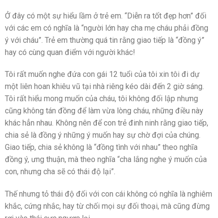
Ở đây có một sự hiểu lầm ở trẻ em. “Diễn ra tốt đẹp hơn” đối
với các em có nghĩa là “người lớn hay cha mẹ cháu phải đồng
ý với cháu”. Trẻ em thường quá tin rằng giao tiếp là “đồng ý”
hay có cùng quan điểm với người khác!
Tôi rất muốn nghe đứa con gái 12 tuổi của tôi xin tôi đi dự
một liên hoan khiêu vũ tại nhà riêng kéo dài đến 2 giờ sáng.
Tôi rất hiểu mong muốn của cháu, tôi không đối lập nhưng
cũng không tán đồng để làm vừa lòng cháu, những điều này
khác hẳn nhau. Không nên để con trẻ đinh ninh rằng giao tiếp,
chia sẻ là đồng ý những ý muốn hay sự chờ đợi của chúng.
Giao tiếp, chia sẻ không là “đồng tình với nhau” theo nghĩa
đồng ý, ưng thuận, mà theo nghĩa “cha lắng nghe ý muốn của
con, nhưng cha sẽ có thái độ lại”.
Thế nhưng tỏ thái độ đối với con cái không có nghĩa là nghiêm
khắc, cứng nhắc, hay từ chối mọi sự đối thoại, mà cũng đừng