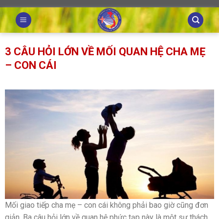
Skip
to
content
3 CÂU HỎI LỚN VỀ MỐI QUAN HỆ CHA MẸ
– CON CÁI
Mối giao tiếp cha mẹ – con cái không phải bao giờ cũng đơn
giản. Ba câu hỏi lớn về quan hệ phức tạp này là một sự thách