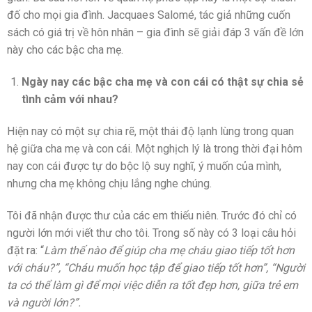
đố cho mọi gia đình. Jacquaes Salomé, tác giả những cuốn
sách có giá trị về hôn nhân – gia đình sẽ giải đáp 3 vấn đề lớn
này cho các bậc cha mẹ.
Ngày nay các bậc cha mẹ và con cái có thật sự chia sẻ
tình cảm với nhau?
Hiện nay có một sự chia rẽ, một thái độ lạnh lùng trong quan
hệ giữa cha mẹ và con cái. Một nghịch lý là trong thời đại hôm
nay con cái được tự do bộc lộ suy nghĩ, ý muốn của mình,
nhưng cha mẹ không chịu lắng nghe chúng.
Tôi đã nhận được thư của các em thiếu niên. Trước đó chỉ có
người lớn mới viết thư cho tôi. Trong số này có 3 loại câu hỏi
đặt ra: “
Làm thế nào để giúp cha mẹ cháu giao tiếp tốt hơn
với cháu?”, “Cháu muốn học tập để giao tiếp tốt hơn”, “Người
ta có thể làm gì để mọi việc diễn ra tốt đẹp hơn, giữa trẻ em
và người lớn?”.