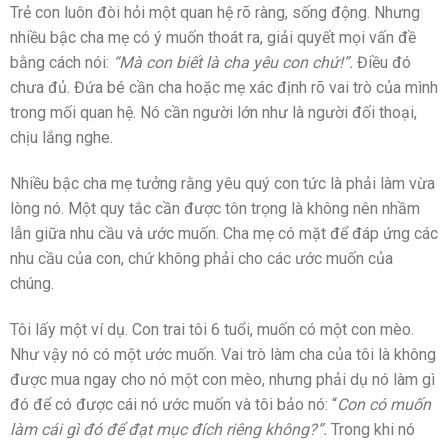
Trẻ con luôn đòi hỏi một quan hệ rõ ràng, sống động. Nhưng
nhiều bậc cha mẹ có ý muốn thoát ra, giải quyết mọi vấn đề
bằng cách nói:
“Mà con biết là cha yêu con chứ!”.
Điều đó
chưa đủ. Đứa bé cần cha hoặc mẹ xác định rõ vai trò của mình
trong mối quan hệ. Nó cần người lớn như là người đối thoại,
chịu lắng nghe.
Nhiều bậc cha mẹ tưởng rằng yêu quý con tức là phải làm vừa
lòng nó. Một quy tắc cần được tôn trọng là không nên nhầm
lẫn giữa nhu cầu và ước muốn. Cha mẹ có mặt để đáp ứng các
nhu cầu của con, chứ không phải cho các ước muốn của
chúng.
Tôi lấy một ví dụ. Con trai tôi 6 tuổi, muốn có một con mèo.
Như vậy nó có một ước muốn. Vai trò làm cha của tôi là không
được mua ngay cho nó một con mèo, nhưng phải dụ nó làm gì
đó để có được cái nó ước muốn và tôi bảo nó: “
Con có muốn
làm cái gì đó để đạt mục đích riêng không?”.
Trong khi nó