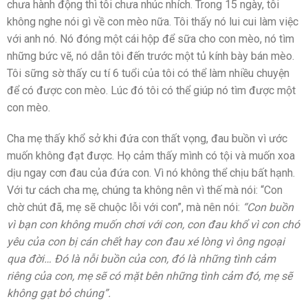
chưa hành động thì tôi chưa nhúc nhích. Trong 15 ngày, tôi
không nghe nói gì về con mèo nữa. Tôi thấy nó lui cui làm việc
với anh nó. Nó đóng một cái hộp để sữa cho con mèo, nó tìm
những bức vẽ, nó dẫn tôi đến trước một tủ kính bày bán mèo.
Tôi sững sờ thấy cu tí 6 tuổi của tôi có thể làm nhiều chuyện
để có được con mèo. Lúc đó tôi có thể giúp nó tìm được một
con mèo.
Cha mẹ thấy khổ sở khi đứa con thất vọng, đau buồn vì ước
muốn không đạt được. Họ cảm thấy mình có tội và muốn xoa
dịu ngay cơn đau của đứa con. Vì nó không thể chịu bất hạnh.
Với tư cách cha mẹ, chúng ta không nên vì thế mà nói: “Con
chờ chút đã, mẹ sẽ chuộc lỗi với con”, mà nên nói:
“Con buồn
vì bạn con không muốn chơi với con, con đau khổ vì con chó
yêu của con bị cán chết hay con đau xé lòng vì ông ngoại
qua đời… Đó là nỗi buồn của con, đó là những tình cảm
riêng của con, mẹ sẽ có mặt bên những tình cảm đó, mẹ sẽ
không gạt bỏ chúng”.