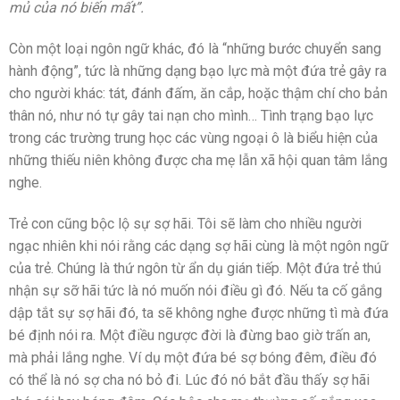
mủ của nó biến mất”.
Còn một loại ngôn ngữ khác, đó là “những bước chuyển sang
hành động”, tức là những dạng bạo lực mà một đứa trẻ gây ra
cho người khác: tát, đánh đấm, ăn cắp, hoặc thậm chí cho bản
thân nó, như nó tự gây tai nạn cho mình… Tình trạng bạo lực
trong các trường trung học các vùng ngoại ô là biểu hiện của
những thiếu niên không được cha mẹ lẫn xã hội quan tâm lắng
nghe.
Trẻ con cũng bộc lộ sự sợ hãi. Tôi sẽ làm cho nhiều người
ngạc nhiên khi nói rằng các dạng sợ hãi cùng là một ngôn ngữ
của trẻ. Chúng là thứ ngôn từ ẩn dụ gián tiếp. Một đứa trẻ thú
nhận sự sỡ hãi tức là nó muốn nói điều gì đó. Nếu ta cố gắng
dập tắt sự sợ hãi đó, ta sẽ không nghe được những tì mà đứa
bé định nói ra. Một điều ngược đời là đừng bao giờ trấn an,
mà phải lắng nghe. Ví dụ một đứa bé sợ bóng đêm, điều đó
có thể là nó sợ cha nó bỏ đi. Lúc đó nó bắt đầu thấy sợ hãi