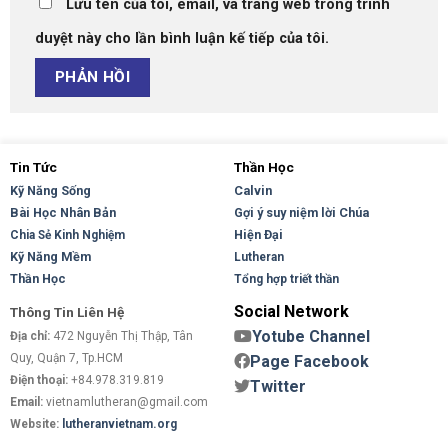
Lưu tên của tôi, email, và trang web trong trình
duyệt này cho lần bình luận kế tiếp của tôi.
Tin Tức
Thần Học
Kỹ Năng Sống
Calvin
Bài Học Nhân Bản
Gợi ý suy niệm lời Chúa
Hiện Đại
Chia Sẻ Kinh Nghiệm
Kỹ Năng Mềm
Lutheran
Thần Học
Tổng hợp triết thần
Social Network
Thông Tin Liên Hệ
Yotube Channel
Địa chỉ:
472 Nguyễn Thị Thập, Tân
Quy, Quận 7, Tp.HCM
Page Facebook
Điện thoại:
+84.978.319.819
Twitter
Email:
vietnamlutheran@gmail.com
Website:
lutheranvietnam.org