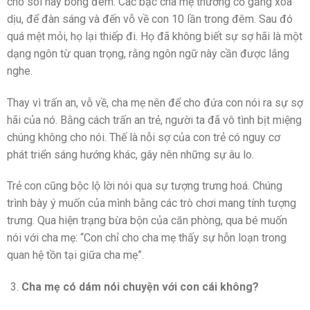
chó sói hay bóng đêm. Các bậc cha mẹ thường cố gắng xoa
dịu, để đàn sáng và đến vỗ về con 10 lần trong đêm. Sau đó
quá mệt mỏi, họ lại thiếp đi. Họ đã không biết sự sợ hãi là một
dạng ngôn từ quan trọng, rằng ngôn ngữ này cần được lắng
nghe.
Thay vì trấn an, vỗ về, cha mẹ nên để cho đứa con nói ra sự sợ
hãi của nó. Bằng cách trấn an trẻ, người ta đã vô tình bịt miệng
chúng không cho nói. Thế là nỗi sợ của con trẻ có nguy cơ
phát triển sáng hướng khác, gây nên những sự âu lo.
Trẻ con cũng bộc lộ lời nói qua sự tượng trưng hoá. Chúng
trình bày ý muốn của mình bằng các trò chơi mang tính tượng
trưng. Qua hiện trạng bừa bộn của căn phòng, qua bé muốn
nói với cha mẹ: “Con chỉ cho cha mẹ thấy sự hỗn loạn trong
quan hệ tồn tại giữa cha mẹ”.
Cha mẹ có dám nói chuyện với con cái không?