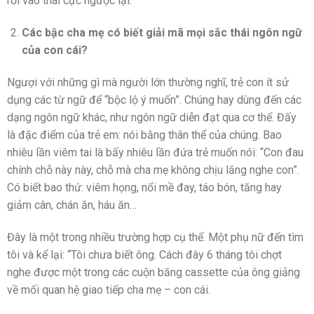
rơi vào thái cực ngược lại.
Các bậc cha mẹ có biết giải mã mọi sắc thái ngôn ngữ
của con cái?
Ngượi với những gì mà người lớn thường nghĩ, trẻ con ít sử
dụng các từ ngữ để “bộc lộ ý muốn”. Chúng hay dùng đến các
dạng ngôn ngữ khác, như ngôn ngữ diễn đạt qua cơ thể. Đấy
là đặc điểm của trẻ em: nói bằng thân thể của chúng. Bao
nhiêu lần viêm tai là bấy nhiêu lần đứa trẻ muốn nói: “Con đau
chính chỗ này này, chỗ mà cha mẹ không chịu lắng nghe con”.
Có biết bao thứ: viêm họng, nổi mề đay, táo bón, tăng hay
giảm cân, chán ăn, háu ăn…
Đây là một trong nhiều trường hợp cụ thể. Một phụ nữ đến tìm
tôi và kể lại: “Tôi chưa biết ông. Cách đây 6 tháng tôi chợt
nghe được một trong các cuộn băng cassette của ông giảng
về mối quan hệ giao tiếp cha mẹ – con cái.