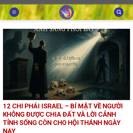
Skip
to
content
12 CHI PHÁI ISRAEL – BÍ MẬT VỀ NGƯỜI
KHÔNG ĐƯỢC CHIA ĐẤT VÀ LỜI CẢNH
TỈNH SỐNG CÒN CHO HỘI THÁNH NGÀY
NAY