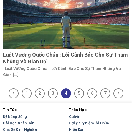
Luật Vương Quốc Chúa : Lời Cảnh Báo Cho Sự Tham
Nhũng Và Gian Dối
Luật Vương Quốc Chúa: Lời Cảnh Báo Cho Sự Tham Nhũng Và
Gian [...]
1
2
3
4
5
6
7
Tin Tức
Thần Học
Kỹ Năng Sống
Calvin
Bài Học Nhân Bản
Gợi ý suy niệm lời Chúa
Hiện Đại
Chia Sẻ Kinh Nghiệm