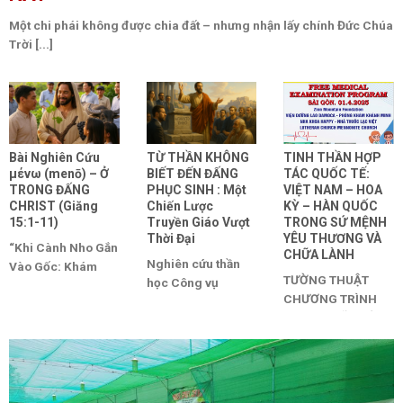
Một chi phái không được chia đất – nhưng nhận lấy chính Đức Chúa
Trời [...]
Bài Nghiên Cứu
TỪ THẦN KHÔNG
TINH THẦN HỢP
μένω (menō) – Ở
BIẾT ĐẾN ĐẤNG
TÁC QUỐC TẾ:
TRONG ĐẤNG
PHỤC SINH : Một
VIỆT NAM – HOA
CHRIST (Giăng
Chiến Lược
KỲ – HÀN QUỐC
15:1-11)
Truyền Giáo Vượt
TRONG SỨ MỆNH
Thời Đại
YÊU THƯƠNG VÀ
“Khi Cành Nho Gắn
CHỮA LÀNH
Nghiên cứu thần
Vào Gốc: Khám
TƯỜNG THUẬT
học Công vụ
Phá Lẽ Sâu Của
CHƯƠNG TRÌNH
17:22–31 (Bài
Việc Ở Trong
KHÁM CHỮA BỆNH
giảng của Phao-lô
Chúa” [...]
THIỆN NGUYỆN
tại A-rê-ô-pa-gô)
MIỄN PHÍ TẠI CỦ
LỜI [...]
CHI, NHÀ [...]