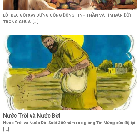
LỜI KÊU GỌI XÂY DỰNG CỘNG ĐỒNG TINH THẦN VÀ TÌM BẠN ĐỜI
TRONG CHÚA [...]
Nước Trời và Nước Đời
Nước Trời và Nước Đời Suốt 300 năm rao giảng Tin Mừng cứu độ tại
[...]