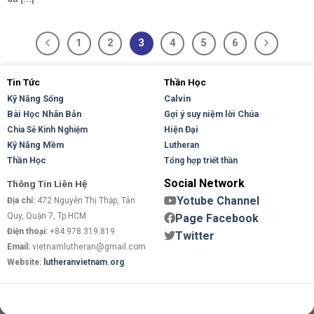
1
2
3
4
5
6
Tin Tức
Thần Học
Kỹ Năng Sống
Calvin
Bài Học Nhân Bản
Gợi ý suy niệm lời Chúa
Hiện Đại
Chia Sẻ Kinh Nghiệm
Kỹ Năng Mềm
Lutheran
Thần Học
Tổng hợp triết thần
Social Network
Thông Tin Liên Hệ
Yotube Channel
Địa chỉ:
472 Nguyễn Thị Thập, Tân
Quy, Quận 7, Tp.HCM
Page Facebook
Điện thoại:
+84.978.319.819
Twitter
Email:
vietnamlutheran@gmail.com
Website:
lutheranvietnam.org
Copyright 2026 ©
Flatsome Theme