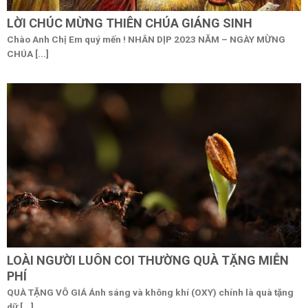
LỜI CHÚC MỪNG THIÊN CHÚA GIÁNG SINH
Chào Anh Chị Em quý mến ! NHÂN DỊP 2023 NĂM – NGÀY MỪNG
CHÚA [...]
LOÀI NGƯỜI LUÔN COI THƯỜNG QUÀ TẶNG MIỄN
PHÍ
QUÀ TẶNG VÔ GIÁ Ánh sáng và không khí (OXY) chính là quà tặng
dữ [...]