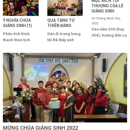
MỤC ĐÍCH TỐI
THƯỢNG CỦA LỄ
GIÁNG SINH
26 Tháng Mười Hai,
Ý NGHĨA CHÚA
QUÀ TẶNG TỪ
2022
GIÁNG SINH (1)
THIÊN ĐÀNG
Vào năm 330 (hay
Phân tích Kinh
Dân đi trong bóng
354), hoàng đến La
thánh theo lịch
tối Đã thấy ánh
Mã Constantin
Phụng vụ lễ Giáng
sáng lớn; Ánh
quyết định lấy ngày
sinh ban ngày: 1.
sáng đã chiếu trên
lễ [...]
Ê-sai [...]
[...]
MỪNG CHÚA GIÁNG SINH 2022