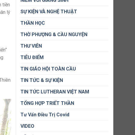
NIỀM VUI GIÁNG SINH
 tiền
SỰ KIỆN VÀ NGHỆ THUẬT
ân lý
THẦN HỌC
THỜ PHƯỢNG & CẦU NGUYỆN
THƯ VIÊN
iến”
ng
TIÊU ĐIỂM
TIN GIÁO HỘI TOÀN CẦU
Thiên
TIN TỨC & SỰ KIỆN
TIN TỨC LUTHERAN VIỆT NAM
TỔNG HỢP TRIẾT THẦN
Tư Vấn Điều Trị Covid
VIDEO