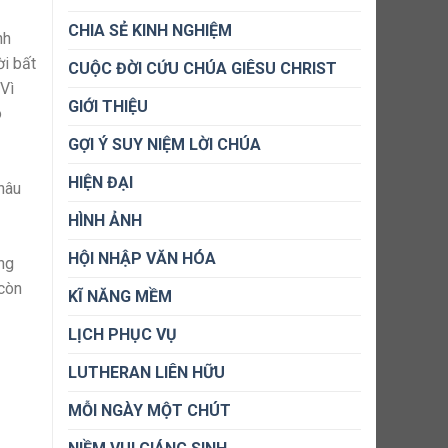
CHIA SẺ KINH NGHIỆM
nh
ời bất
CUỘC ĐỜI CỨU CHÚA GIÊSU CHRIST
 Vì
GIỚI THIỆU
ô
GỢI Ý SUY NIỆM LỜI CHÚA
HIỆN ĐẠI
thâu
HÌNH ẢNH
HỘI NHẬP VĂN HÓA
ong
 còn
KĨ NĂNG MỀM
LỊCH PHỤC VỤ
LUTHERAN LIÊN HỮU
MỖI NGÀY MỘT CHÚT