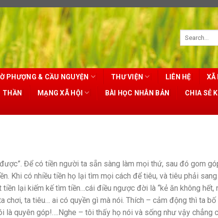
Ờ PHƯỢNG & CẦU NGUYỆN
THƯ VIỆN
LIÊN HỆ
XÃ 
T THẦN
MẠNG XÃ HỘI
BÀI HỌC NHÂN BẢN
CHIA SẺ 
g được”. Để có tiền người ta sẵn sàng làm mọi thứ, sau đó gom gó
ền. Khi có nhiều tiền họ lại tìm mọi cách để tiêu, và tiêu phải sang
t tiền lại kiếm kế tìm tiền…cái điều ngược đời là “kẻ ăn không hết,
 ta chơi, ta tiêu… ai có quyền gì mà nói. Thích – cảm động thì ta bố 
ói là quyên góp!….Nghe – tôi thấy họ nói và sống như vậy chẳng c