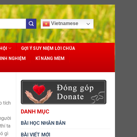
Vietnamese
HỘI
GỢI Ý SUY NIỆM LỜI CHÚA
KINH NGHIỆM
KĨ NĂNG MỀM
p tích
DANH MỤC
 người
BÀI HỌC NHÂN BẢN
thí ta
ó gì
BÀI VIẾT MỚI