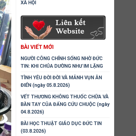
XÃ HỘI
BÀI VIẾT MỚI
NGƯỜI CÔNG CHÍNH SỐNG NHỜ ĐỨC
TIN: KHI CHÚA DƯỜNG NHƯ IM LẶNG
TÌNH YÊU ĐỜI ĐỜI VÀ MẢNH VỤN ÂN
ĐIỂN (ngày 05.8.2026)
VẾT THƯƠNG KHÔNG THUỐC CHỮA VÀ
BÀN TAY CỦA ĐẤNG CỨU CHUỘC (ngày
04.8.2026)
BÀI HỌC THUẬT GIÁO DỤC ĐỨC TIN
(03.8.2026)