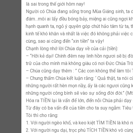
là sai trong thế giới hôm nay!
Người có Chúa đang sống trong Mùa Giáng sinh, ta d
đám…môi ai lấy đều bóng bảy, miệng ai cũng ngợi kh
hạnh quanh ta, ngỏ ý quyên góp chút hảo tâm từ ta, t
kinh tế khó khăn và nhất là việc đó không phải việc
cùng, sao ai cũng đến “xin tiền” ta vậy!
Chạnh lòng nhớ lời Chúa dạy về của cải (tiền):
– “Hỡi kẻ dại! Chính đêm nay linh hồn ngươi sẽ bị đò
trữ của cho mình mà không giàu có nơi Đức Chúa Trời
– Chúa cũng dạy thêm : ” Các con không thể làm tôi 
– Chung thẩm Chúa kết luận rằng: ‘ Quả thật, ta nói
những người rất hèn mọn nầy, ấy là các ngươi cũng k
những người công bình sẽ vào sự sống đời đời.” (Mt
Hóa ra TIỀN lại là vấn để lớn, đến nỗi Chúa phải dạy
Từ đây có ba vấn đề của tiền cho ta suy ngẫm: Tiêu ti
Tôi thì cho rằng:
1. Với người ngèo khổ, và keo kiệt TÌM TIỀN là khó nh
2. Với người ngu dại, trọc phú TÍCH TIỀN khó vô cùng 