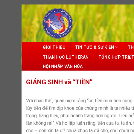
Skip
to
content
GIỚI THIỆU
TIN TỨC & SỰ KIỆN
TH
THẦN HỌC LUTHERAN
TỔNG HỢP TRIẾ
HỘI NHẬP VĂN HÓA
GIÁNG SINH và “TIỀN”
Với nhân thế , quan niệm rằng “có tiền mua tiên cũn
lũy tiền để tìm dịp khoe của chứng minh là ta nhiều ti
trọng, hàng hiệu, phải hoành tráng hơn người. Tiêu hế
lần không ra!” Và họ lập luận rằng: tiền của ta, ta ăn,
cho – còn xin ta ư? chưa chắc ta đã cho, chứ chưa n