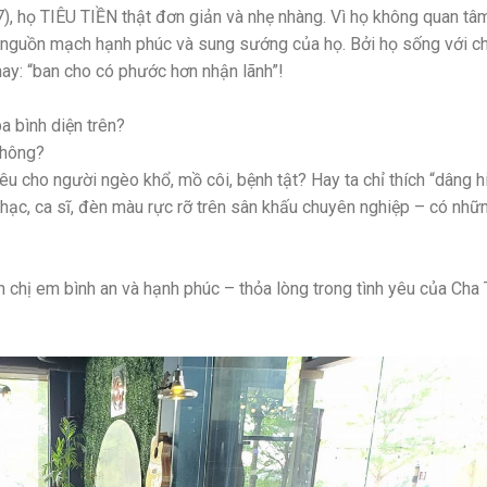
17), họ TIÊU TIỀN thật đơn giản và nhẹ nhàng. Vì họ không quan tâm
 là nguồn mạch hạnh phúc và sung sướng của họ. Bởi họ sống với ch
ay: “ban cho có phước hơn nhận lãnh”!
a bình diện trên?
không?
u cho người ngèo khổ, mồ côi, bệnh tật? Hay ta chỉ thích “dâng h
nhạc, ca sĩ, đèn màu rực rỡ trên sân khấu chuyên nghiệp – có nhữ
 chị em bình an và hạnh phúc – thỏa lòng trong tình yêu của Cha 