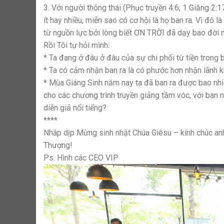
3. Với người thông thái (Phục truyền 4:6; 1 Giăng 2:
ít hay nhiều, miễn sao có cơ hội là họ ban ra. Vì đó
từ nguồn lực bởi lòng biết ƠN TRỜI đã dạy bao đời n
Rồi Tôi tự hỏi mình:
* Ta đang ở đâu ở đâu của sự chi phối từ tiền trong b
* Ta có cảm nhận ban ra là có phước hơn nhận lãnh 
* Mùa Giáng Sinh năm nay ta đã ban ra được bao nhiê
cho các chương trình truyền giảng tầm vóc, với ban 
diễn giả nổi tiếng?
****
Nhâp dịp Mừng sinh nhật Chúa Giêsu – kính chúc anh
Thượng!
Ps. Hình các CEO VIP