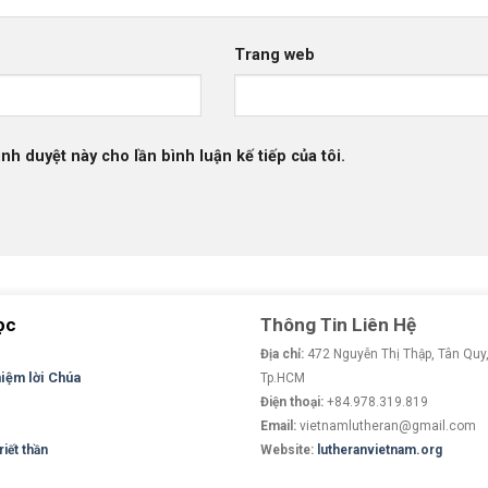
Trang web
ình duyệt này cho lần bình luận kế tiếp của tôi.
ọc
Thông Tin Liên Hệ
Địa chỉ:
472 Nguyễn Thị Thập, Tân Quy,
niệm lời Chúa
Tp.HCM
Điện thoại:
+84.978.319.819
Email:
vietnamlutheran@gmail.com
iết thần
Website:
lutheranvietnam.org