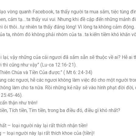
ạo vòng quanh Facebook, ta thấy người ta mua sắm, tiệc tùng đì
en, cảm tạ….ta thấy vui vui. Nhưng khi đề cập đến những mảnh đ
hì ôi thôi…tự nhiên ta thấy đắng lòng! Vì lòng ta không cảm động.
 của ta, nhóm đó không phải nhóm của ta…ta kiếm tiềm khó khăn v
i lại; vậy những của cải ngươi đã sắm sẵn sẽ thuộc về ai? Hễ ai 
 thì cũng như vậy” (Lu-ca 12:16-21).
Thiên Chúa và Tiền Của được.” ( Mt 6: 24-34)
 cùng các ngươi, hễ các ngươi không làm việc đó cho một người tr
hông làm cho ta nữa. Rồi những kẻ nầy sẽ vào hình phạt đời đời,
 25:45-46).
 cẩn thận như trên!
ền, Tích tiền, Tìm tiền, trong ba điều đó, điều gì khó nhất?
ất – loại người này lại rất thích nhận tiền!
– loại người này lại rất thích khoe của (tiền)!