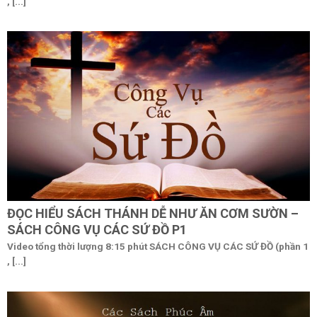
, [...]
ĐỌC HIỂU SÁCH THÁNH DỄ NHƯ ĂN CƠM SƯỜN –
SÁCH CÔNG VỤ CÁC SỨ ĐỒ P1
Video tổng thời lượng 8:15 phút SÁCH CÔNG VỤ CÁC SỨ ĐỒ (phần 1
, [...]