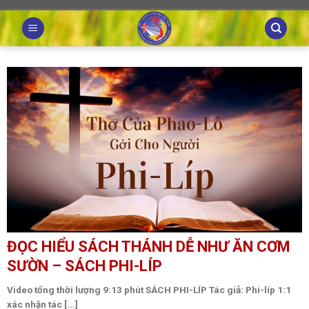
Skip
to
content
ĐỌC HIỂU SÁCH THÁNH DỄ NHƯ ĂN CƠM
SƯỜN – SÁCH PHI-LÍP
Video tổng thời lượng 9:13 phút SÁCH PHI-LÍP Tác giả: Phi-líp 1:1
xác nhận tác [...]