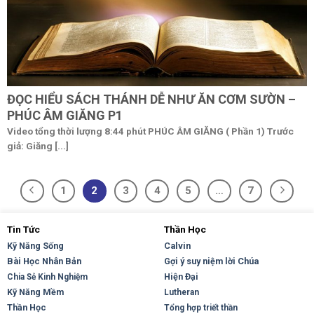
ĐỌC HIỂU SÁCH THÁNH DỄ NHƯ ĂN CƠM SƯỜN –
PHÚC ÂM GIĂNG P1
Video tổng thời lượng 8:44 phút PHÚC ÂM GIĂNG ( Phần 1) Trước
giả: Giăng [...]
1
2
3
4
5
…
7
Tin Tức
Thần Học
Kỹ Năng Sống
Calvin
Bài Học Nhân Bản
Gợi ý suy niệm lời Chúa
Hiện Đại
Chia Sẻ Kinh Nghiệm
Kỹ Năng Mềm
Lutheran
Thần Học
Tổng hợp triết thần