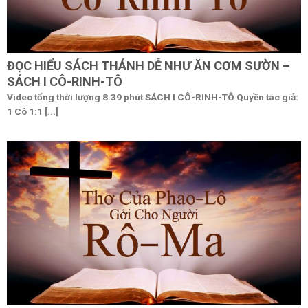
ĐỌC HIỂU SÁCH THÁNH DỄ NHƯ ĂN CƠM SƯỜN –
SÁCH I CÔ-RINH-TÔ
Video tổng thời lượng 8:39 phút SÁCH I CÔ-RINH-TÔ Quyền tác giả:
1 Cô 1:1 [...]