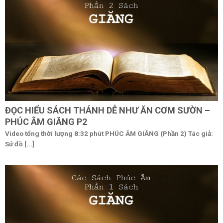
ĐỌC HIỂU SÁCH THÁNH DỄ NHƯ ĂN CƠM SƯỜN –
PHÚC ÂM GIĂNG P2
Video tổng thời lượng 8:32 phút PHÚC ÂM GIĂNG (Phần 2) Tác giả:
Sứ đồ [...]