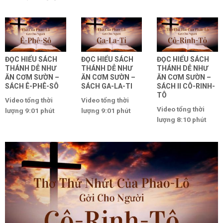
ĐỌC HIỂU SÁCH
ĐỌC HIỂU SÁCH
ĐỌC HIỂU SÁCH
THÁNH DỄ NHƯ
THÁNH DỄ NHƯ
THÁNH DỄ NHƯ
ĂN CƠM SƯỜN –
ĂN CƠM SƯỜN –
ĂN CƠM SƯỜN –
SÁCH Ê-PHÊ-SÔ
SÁCH GA-LA-TI
SÁCH II CÔ-RINH-
TÔ
Video tổng thời
Video tổng thời
Video tổng thời
lượng 9:01 phút
lượng 9:01 phút
lượng 8:10 phút
SÁCH Ê-PHÊ-SÔ
SÁCH GA-LA-TI
SÁCH II CÔ-RINH-
Tác giả: Ê-phê-sô
Tác giả: Ga-la-ti
TÔ Tác giả: tác giả
1:1 xác nhận tác
1:1 xác định rõ [...]
của sách [...]
[...]