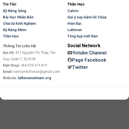
Tin Tức
Thần Học
Kỹ Năng Sống
Calvin
Bài Học Nhân Bản
Gợi ý suy niệm lời Chúa
Hiện Đại
Chia Sẻ Kinh Nghiệm
Kỹ Năng Mềm
Lutheran
Thần Học
Tổng hợp triết thần
Social Network
Thông Tin Liên Hệ
Yotube Channel
Địa chỉ:
472 Nguyễn Thị Thập, Tân
Quy, Quận 7, Tp.HCM
Page Facebook
Điện thoại:
+84.978.319.819
Twitter
Email:
vietnamlutheran@gmail.com
Website:
lutheranvietnam.org
Copyright 2026 ©
Flatsome Theme