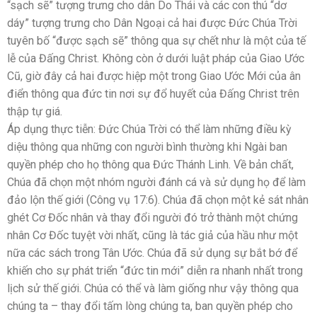
“sạch sẽ” tượng trưng cho dân Do Thái và các con thú “dơ
dáy” tượng trưng cho Dân Ngoại cả hai được Đức Chúa Trời
tuyên bố “được sạch sẽ” thông qua sự chết như là một của tế
lễ của Đấng Christ. Không còn ở dưới luật pháp của Giao Ước
Cũ, giờ đây cả hai được hiệp một trong Giao Ước Mới của ân
điển thông qua đức tin nơi sự đổ huyết của Đấng Christ trên
thập tự giá.
Áp dụng thực tiễn: Đức Chúa Trời có thể làm những điều kỳ
diệu thông qua những con người bình thường khi Ngài ban
quyền phép cho họ thông qua Đức Thánh Linh. Về bản chất,
Chúa đã chọn một nhóm người đánh cá và sử dụng họ để làm
đảo lộn thế giới (Công vụ 17:6). Chúa đã chọn một kẻ sát nhân
ghét Cơ Đốc nhân và thay đổi người đó trở thành một chứng
nhân Cơ Đốc tuyệt vời nhất, cũng là tác giả của hầu như một
nữa các sách trong Tân Ước. Chúa đã sử dụng sự bắt bớ để
khiến cho sự phát triển “đức tin mới” diễn ra nhanh nhất trong
lịch sử thế giới. Chúa có thể và làm giống như vậy thông qua
chúng ta – thay đổi tấm lòng chúng ta, ban quyền phép cho