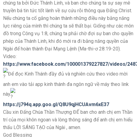
chúng ta bởi Đức Thánh Linh, và ban cho chúng ta sự say mê
truyền bá tin tức tốt lành về sự cứu rỗi thông qua Đấng Christ.
Nếu chúng ta cố gắng hoàn thành những điều này bằng năng
lực riêng của mình thì chúng ta sẽ thất bại. Giống như các môn
đồ trong Công vụ 1:8, chúng ta phải chờ đợi sự ban cho quyền
phép của Thánh Linh, khi đó mới ra đi bằng năng quyền của
Ngài để hoàn thành Đại Mạng Lệnh (Ma-thi-ơ 28:19-20).
Video:
https://www.facebook.com/100001379227827/videos/248
Để đọc Kinh Thánh đầy đủ và nghiên cứu theo video mời
anh em vào tải app kinh thánh đa ngôn ngữ về máy theo link
này
https://j794q.app.goo.gl/Q8U9qjHCUAvm6xE37
Cầu xin Đấng Chúa Thần Thượng ĐẾ ban cho anh chị em Thần
trí của mọi khôn ngoan và lòng thông sáng để anh chị em hiểu
thấu LỜI SÁNG TẠO của Ngài , amen.
God Blessing