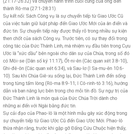
(21:17-26:32) và chuyến hành trình cuối cùng của ông đến
thành Rô-ma (27:1-28:31).
Sự kết nối: Sách Công vụ là sự chuyển tiếp từ Giao Ước Cũ
của việc tuân giữ luật pháp đến Giao Ước Mới của ân điển và
đức tin. Sự chuyển tiếp này được thấy rõ trong nhiều sự kiện
then chốt của sách Công vụ. Trước tiên, có sự thay đổi trong
công tác của Đức Thánh Linh, mà nhiệm vụ đầu tiên trong Cựu
Ước là “xức dầu” bên ngoài cho dân sự của Chúa, trong số đó
có Môi-se (Dân số ký 11:17), Ốt-ni-ên (Các quan xét 3:8-10),
Ghi-đê-ôn (Các quan xét 6:34), và Sau-lơ (I Sa-mu-ên 10:6-
10). Sau khi Chúa Giê-xu sống lại, Đức Thánh Linh đến sống
trong từng tấm lòng (Rô-ma 8:9-11; I Cô-rinh-tô 3:16), hướng
dẫn và ban năng lực bên trong cho mỗi tín đồ. Sự ngự trị của
Đức Thánh Linh là món quà của Đức Chúa Trời dành cho
những ai đến với Ngài bằng đức tin.
Sự cải đạo của Phao-lô là một hình mẫu gây xúc động trong
sự chuyển tiếp từ Giao Ước Cũ đến Giao Ước Mới. Phao-lô
thừa nhận rằng, trước khi gặp gỡ Đấng Cứu Chuộc hiện thấy,