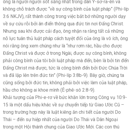
ông là người người sốt sắng nhất trong dân Y-sơ-ra-ên và
không chỗ trách được “về sự công bình của luật pháp” (Phi-líp
3:6 NKJV), rất thành công trong việc bắt bớ những người dạy
về sự cứu rỗi bởi ân điển thông qua đức tin nơi Đấng Christ.
Nhưng sau khi được cải đạo, ông nhận ra rằng tất cả những
nỗ lực tuân thủ luật pháp cách tuyệt đối của ông là vô ích, ông
nói rằng ông xem chúng như là “như rơm rác, hầu cho được
Đấng Christ và được ở trong Ngài, được sự công bình, không
phải công bình của tôi bởi luật pháp mà đến, bèn là bởi tin đến
Đấng Christ mà được, tức là công bình đến bởi Đức Chúa Trời
và đã lập lên trên đức tin” (Phi-líp 3:8b-9). Bây giờ, chúng ta
cũng sống bởi đức tin, không phải bởi việc làm của luật pháp,
hầu cho không ai khoe mình (Ê-phê-sô 2:8-9).
Khải tượng của Phi-e-rơ về bức khăn lớn trong Công vụ 10:9-
15 là một dấu hiệu khác về sự chuyển tiếp từ Giao Ước Cũ –
trong trường hợp này là luật kiêng ăn chi tiết của người Do
Thái – đến sự hiệp nhất của người Do Thái và Dân Ngoại
trong một Hội thánh chung của Giao Ước Mới. Các con thú