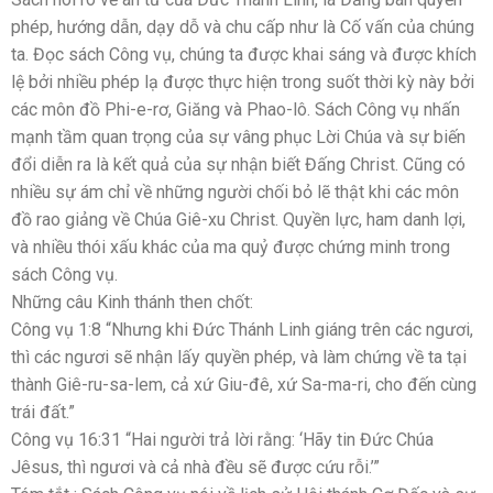
phép, hướng dẫn, dạy dỗ và chu cấp như là Cố vấn của chúng
ta. Đọc sách Công vụ, chúng ta được khai sáng và được khích
lệ bởi nhiều phép lạ được thực hiện trong suốt thời kỳ này bởi
các môn đồ Phi-e-rơ, Giăng và Phao-lô. Sách Công vụ nhấn
mạnh tầm quan trọng của sự vâng phục Lời Chúa và sự biến
đổi diễn ra là kết quả của sự nhận biết Đấng Christ. Cũng có
nhiều sự ám chỉ về những người chối bỏ lẽ thật khi các môn
đồ rao giảng về Chúa Giê-xu Christ. Quyền lực, ham danh lợi,
và nhiều thói xấu khác của ma quỷ được chứng minh trong
sách Công vụ.
Những câu Kinh thánh then chốt:
Công vụ 1:8 “Nhưng khi Đức Thánh Linh giáng trên các ngươi,
thì các ngươi sẽ nhận lấy quyền phép, và làm chứng về ta tại
thành Giê-ru-sa-lem, cả xứ Giu-đê, xứ Sa-ma-ri, cho đến cùng
trái đất.”
Công vụ 16:31 “Hai người trả lời rằng: ‘Hãy tin Đức Chúa
Jêsus, thì ngươi và cả nhà đều sẽ được cứu rỗi.’”