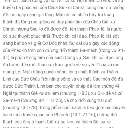
Tóm tắt : Sách Công vụ nói về lịch sử Hội thánh Cơ Đốc và sự
truyền bá phúc âm của Chúa Giê-xu Christ, cũng như sự chống
đối nó ngày càng gia tăng. Mặc dù có nhiều bầy tôi trung
thành đã từng rao giảng và dạy phúc âm của Chúa Giê-xu
Christ, nhưng Sau-lơ đã được đổi tên thành Phao-lô, là người
có sức thuyết phục nhất. Trước khi cải đạo, Phao-lô rất sốt
sắng bắt bớ và giết Cơ Đốc nhân. Sự cải đạo gây xúc động
của Phao-lô trên con đường đến thành Đa-mách (Công vụ 9:1-
31) là phần trọng tâm của sách Công vụ. Sau khi cải đạo, ông
đã bước đến một thái cực trái ngược về sự yêu Chúa và rao
giảng Lời Ngài bằng quyền năng, lòng nhiệt thành và Thánh
Linh của Đức Chúa Trời hằng sống và có thật. Các môn đồ đã
được Đức Thánh Linh ban cho quyền phép để làm chứng về
Ngài tại thành Giê-ru-sa-lem (chương 1-8:3), xứ Giu-đê và xứ
Sa-ma-ri (chương 8:4 – 12:25), và cho đến cùng trái đất
(chương 13:1-28). Trong phần cuối sách là bao gồm ba chuyến
hành trình truyền giáo của Phao-lô (13:1-21:16), những thử
thách của ông ở thành Giê-ru-sa-lem và thành Sê-sa-rê