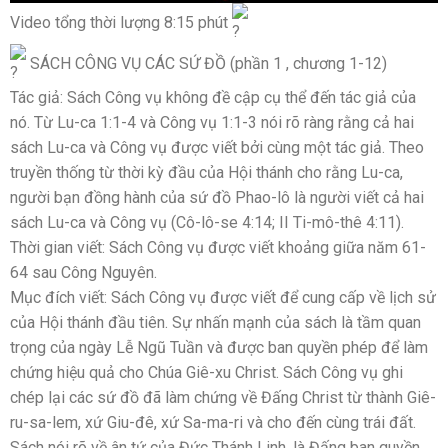
Video tổng thời lượng 8:15 phút
SÁCH CÔNG VỤ CÁC SỨ ĐỒ (phần 1 , chương 1-12)
Tác giả: Sách Công vụ không đề cập cụ thể đến tác giả của
nó. Từ Lu-ca 1:1-4 và Công vụ 1:1-3 nói rõ ràng rằng cả hai
sách Lu-ca và Công vụ được viết bởi cùng một tác giả. Theo
truyền thống từ thời kỳ đầu của Hội thánh cho rằng Lu-ca,
người bạn đồng hành của sứ đồ Phao-lô là người viết cả hai
sách Lu-ca và Công vụ (Cô-lô-se 4:14; II Ti-mô-thê 4:11).
Thời gian viết: Sách Công vụ được viết khoảng giữa năm 61-
64 sau Công Nguyên.
Mục đích viết: Sách Công vụ được viết để cung cấp về lịch sử
của Hội thánh đầu tiên. Sự nhấn mạnh của sách là tầm quan
trọng của ngày Lễ Ngũ Tuần và được ban quyền phép để làm
chứng hiệu quả cho Chúa Giê-xu Christ. Sách Công vụ ghi
chép lại các sứ đồ đã làm chứng về Đấng Christ từ thành Giê-
ru-sa-lem, xứ Giu-đê, xứ Sa-ma-ri và cho đến cùng trái đất.
Sách nói rõ về ân tứ của Đức Thánh Linh, là Đấng ban quyền