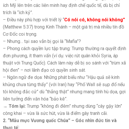
ích Mỹ lên trên các liên minh hay định chế quốc tế, dù bị chỉ
trích là “ích kỷ”.
– Điều này phù hợp với triết lý “
Có nói có, không nói không”
(Matthew 5:37) trong Kinh Thánh – một giá trị mà nhiều tín đồ
Cơ Đốc coi trọng.
– Nhưng… tại sao vẫn bị gọi là “Mafia”?
– Phong cách quyền lực tập trung: Trump thường ra quyết định
đơn phương, ít tham vấn (ví dụ: việc rút quân khỏi Syria, áp
thuật với Trung Quốc). Cách làm này dễ bị so sánh với “trùm xã
hội đen” – nơi lãnh đạo có quyền sinh sát.
– Ngôn ngữ đe dọa: Những phát biểu như “Hậu quả sẽ kinh
khủng chưa từng thấy” (với Iran) hay “Phố Wall sẽ sụp đổ nếu
tôi không đắc cử” dù “thẳng thật” nhưng mang tính hù dọa, gợi
liên tưởng đến văn hóa “bảo kê”.
→ Tóm lại:
Trump “không đi đêm” nhưng dùng “cây gậy lớn”
công khai – vừa là sức hút, vừa là điểm gây tranh cãi.
2. “Mẫu mực Vương quốc Chúa” – Góc nhìn đức tin và
thực tế: