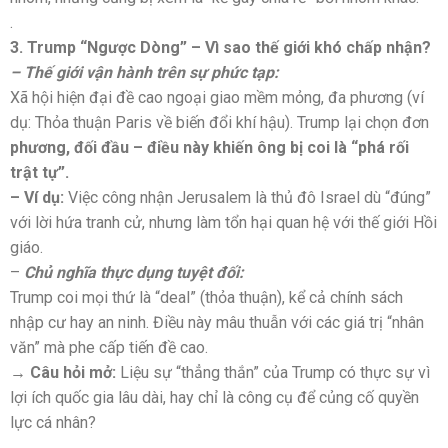
.
3. Trump “Ngược Dòng” – Vì sao thế giới khó chấp nhận?
– Thế giới vận hành trên sự phức tạp:
Xã hội hiện đại đề cao ngoại giao mềm mỏng, đa phương (ví
dụ: Thỏa thuận Paris về biến đổi khí hậu). Trump lại chọn đơn
phương, đối đầu – điều này khiến ông bị coi là “phá rối
trật tự”.
– Ví dụ:
Việc công nhận Jerusalem là thủ đô Israel dù “đúng”
với lời hứa tranh cử, nhưng làm tổn hại quan hệ với thế giới Hồi
giáo.
–
Chủ nghĩa thực dụng tuyệt đối:
Trump coi mọi thứ là “deal” (thỏa thuận), kể cả chính sách
nhập cư hay an ninh. Điều này mâu thuẫn với các giá trị “nhân
văn” mà phe cấp tiến đề cao.
→ Câu hỏi mở:
Liệu sự “thẳng thắn” của Trump có thực sự vì
lợi ích quốc gia lâu dài, hay chỉ là công cụ để củng cố quyền
lực cá nhân?
.