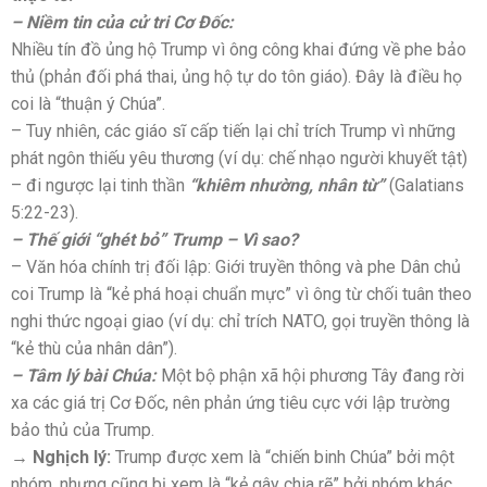
– Niềm tin của cử tri Cơ Đốc:
Nhiều tín đồ ủng hộ Trump vì ông công khai đứng về phe bảo
thủ (phản đối phá thai, ủng hộ tự do tôn giáo). Đây là điều họ
coi là “thuận ý Chúa”.
– Tuy nhiên, các giáo sĩ cấp tiến lại chỉ trích Trump vì những
phát ngôn thiếu yêu thương (ví dụ: chế nhạo người khuyết tật)
– đi ngược lại tinh thần
“khiêm nhường, nhân từ”
(Galatians
5:22-23).
– Thế giới “ghét bỏ” Trump – Vì sao?
– Văn hóa chính trị đối lập: Giới truyền thông và phe Dân chủ
coi Trump là “kẻ phá hoại chuẩn mực” vì ông từ chối tuân theo
nghi thức ngoại giao (ví dụ: chỉ trích NATO, gọi truyền thông là
“kẻ thù của nhân dân”).
– Tâm lý bài Chúa:
Một bộ phận xã hội phương Tây đang rời
xa các giá trị Cơ Đốc, nên phản ứng tiêu cực với lập trường
bảo thủ của Trump.
→ Nghịch lý:
Trump được xem là “chiến binh Chúa” bởi một
nhóm, nhưng cũng bị xem là “kẻ gây chia rẽ” bởi nhóm khác.