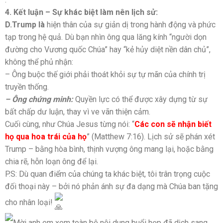
4. Kết luận – Sự khác biệt làm nên lịch sử:
D.Trump là
hiện thân của sự giản dị trong hành động và phức
tạp trong hệ quả. Dù bạn nhìn ông qua lăng kính “người dọn
đường cho Vương quốc Chúa” hay “kẻ hủy diệt nền dân chủ”,
không thể phủ nhận:
– Ông buộc thế giới phải thoát khỏi sự tự mãn của chính trị
truyền thống.
– Ông chứng minh:
Quyền lực có thể được xây dựng từ sự
bất chấp dư luận, thay vì ve vãn thiện cảm.
Cuối cùng, như Chúa Jesus từng nói: “
Các con sẽ nhận biết
họ qua hoa trái của họ
” (Matthew 7:16). Lịch sử sẽ phán xét
Trump – bằng hòa bình, thịnh vượng ông mang lại, hoặc bằng
chia rẽ, hỗn loạn ông để lại.
P.S: Dù quan điểm của chúng ta khác biệt, tôi trân trọng cuộc
đối thoại này – bởi nó phản ánh sự đa dạng mà Chúa ban tặng
cho nhân loại!
Mời anh em xem toàn bộ nội dung buổi họp đã dịch sang