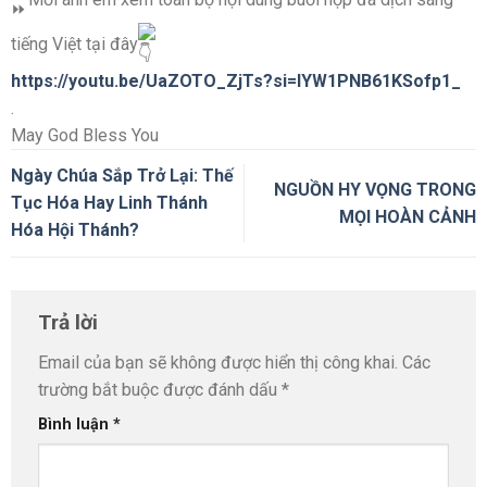
tiếng Việt tại đây
https://youtu.be/UaZOTO_ZjTs?si=IYW1PNB61KSofp1_
.
May God Bless You
Ngày Chúa Sắp Trở Lại: Thế
NGUỒN HY VỌNG TRONG
Tục Hóa Hay Linh Thánh
MỌI HOÀN CẢNH
Hóa Hội Thánh?
Trả lời
Email của bạn sẽ không được hiển thị công khai.
Các
trường bắt buộc được đánh dấu
*
Bình luận
*