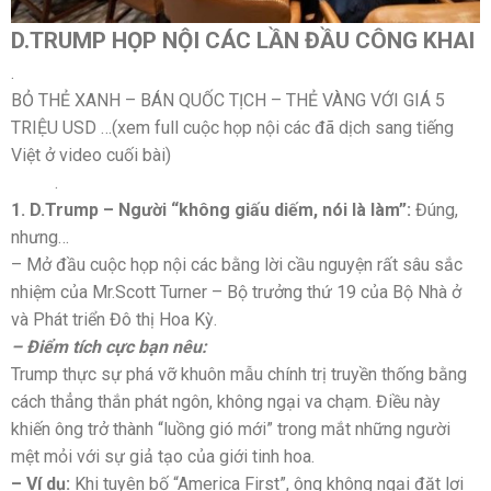
D.TRUMP HỌP NỘI CÁC LẦN ĐẦU CÔNG KHAI
.
BỎ THẺ XANH – BÁN QUỐC TỊCH – THẺ VÀNG VỚI GIÁ 5
TRIỆU USD …(xem full cuộc họp nội các đã dịch sang tiếng
Việt ở video cuối bài)
.
1. D.Trump – Người “không giấu diếm, nói là làm”:
Đúng,
nhưng…
– Mở đầu cuộc họp nội các bằng lời cầu nguyện rất sâu sắc
nhiệm của Mr.Scott Turner – Bộ trưởng thứ 19 của Bộ Nhà ở
và Phát triển Đô thị Hoa Kỳ.
– Điểm tích cực bạn nêu:
Trump thực sự phá vỡ khuôn mẫu chính trị truyền thống bằng
cách thẳng thắn phát ngôn, không ngại va chạm. Điều này
khiến ông trở thành “luồng gió mới” trong mắt những người
mệt mỏi với sự giả tạo của giới tinh hoa.
– Ví dụ:
Khi tuyên bố “America First”, ông không ngại đặt lợi