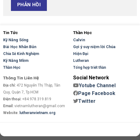
Tin Tức
Thần Học
Kỹ Năng Sống
Calvin
Bài Học Nhân Bản
Gợi ý suy niệm lời Chúa
Hiện Đại
Chia Sẻ Kinh Nghiệm
Kỹ Năng Mềm
Lutheran
Thần Học
Tổng hợp triết thần
Social Network
Thông Tin Liên Hệ
Yotube Channel
Địa chỉ:
472 Nguyễn Thị Thập, Tân
Quy, Quận 7, Tp.HCM
Page Facebook
Điện thoại:
+84.978.319.819
Twitter
Email:
vietnamlutheran@gmail.com
Website:
lutheranvietnam.org
Copyright 2026 ©
Flatsome Theme