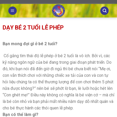
Skip
to
content
DẠY BÉ 2 TUỔI LỄ PHÉP
Bạn mong đợi gì ở bé 2 tuổi?
Cố gắng tìm thái độ lễ phép ở bé 2 tuổi là vô ích. Bởi vì, các
kỹ năng ngôn ngữ của bé đang trong giai đoạn phát triển. Do
đó, khi bạn nói đã đến giờ đi ngủ thì bé chưa biết nói “Mẹ ơi,
con vẫn thích chơi với những chiếc xe tải của con và con tự
hỏi liệu chúng ta có thể thương lượng để con chơi thêm 5 phút
nữa được không?” nên bé sẽ phớt lờ bạn, lè lưỡi hoặc hét lên
“Con ghét mẹ!” Điều này không có nghĩa là bé viện cớ – mà chỉ
là bé còn nhỏ và bạn phải mất nhiều năm dạy dỗ nhất quán và
cho bé thực hành các thói quen lễ phép.
Bạn có thể làm gì?