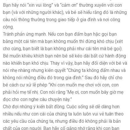
Bạn hãy nói “xin vui lòng” và “cảm ơn” thường xuyên với con
bạn (và với những người khác), và bé sẽ hiểu rằng đó là những
câu nói thông thường trong giao tiếp ở gia đình và nơi công
cộng.
Tránh phản ứng mạnh. Nếu con bạn đấm bạn hặc gọi bạn
bằng một cái tên mà bạn không muốn thì đừng khó chịu (xét
cho cùng, bạn biết là bạn không phải như cái tên mà bé gọi).
Bé muốn khiêu khích bạn nên bé sẽ kéo dài bất cứ hành động
nào khiến bạn khó chịu. Thay vì vậy, bạn hãy đối diện với bé và
nói nhẹ nhàng nhưng kiên quyết “Chúng ta không đấm nhau và
không nói những điều đó trong gia đình.” Sau đó hãy chỉ cho
bé cách cư xử lễ phép “Khi con muốn mẹ chơi với con, con
phải hỏi mẹ tế nhị. Con nói rằng ‘Mẹ ơi, con muốn bây giờ mẹ
đọc cho con nghe câu chuyện này.”
Chờ đợi những ý kiến bất đồng. Cuộc sống sẽ dễ dàng hơn
nhiều nếu như con cái của chúng ta luôn luôn vui vẻ tuân theo
các yêu cầu của chúng ta, nhưng điều đó không phải là bản
chất của con người. Bạn hãy cố gắng nhớ rằng khi con bạn