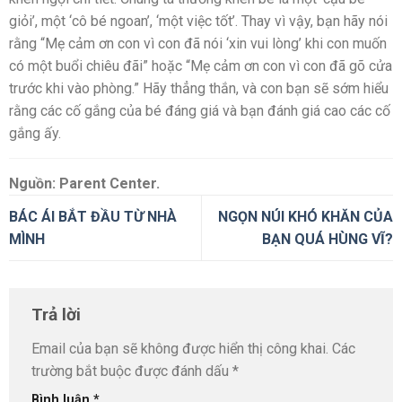
giỏi’, một ‘cô bé ngoan’, ‘một việc tốt’. Thay vì vậy, bạn hãy nói
rằng “Mẹ cảm ơn con vì con đã nói ‘xin vui lòng’ khi con muốn
có một buổi chiêu đãi” hoặc “Mẹ cảm ơn con vì con đã gõ cửa
trước khi vào phòng.” Hãy thẳng thắn, và con bạn sẽ sớm hiểu
rằng các cố gắng của bé đáng giá và bạn đánh giá cao các cố
gắng ấy.
Nguồn: Parent Center.
BÁC ÁI BẮT ĐẦU TỪ NHÀ
NGỌN NÚI KHÓ KHĂN CỦA
MÌNH
BẠN QUÁ HÙNG VĨ?
Trả lời
Email của bạn sẽ không được hiển thị công khai.
Các
trường bắt buộc được đánh dấu
*
Bình luận
*