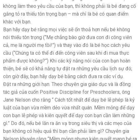
không làm theo yêu cầu của bạn, thì không phải là bé đang cố
gắng tỏ ra thiếu tôn trọng bạn – mà chỉ là bé có quan điểm
khác với bạn.
Bạn hãy dạy bé rằng mọi việc sẽ ổn thoả hơn nếu bé không
nói thiếu tôn trọng (“Mẹ chẳng bào giờ đưa con đi công viên
cả, mẹ là người mẹ tồi!”) và thay vào đó là bé học cách yêu
cầu (“Chúng ta có thể đi đến công viên sau khi đi mua thực
phẩm được không?”) Khi các kỹ năng nói của con bạn hoàn
thiện, bé sẽ có khả năng tự đặt ra những yêu cầu lịch sự đó;
còn giờ đây, bạn hãy dạy bé bằng cách đưa ra các ví dụ.
Đặt ra những giới hạn. Theo chuyên gia giáo dục và là đồng
tác giả của cuốn Positive Discipline for Preschoolers, ông
Jane Nelson cho rằng “ Cách tốt nhất để dạy bé lễ phép là kỷ
luật của bạn vừa mềm dẻo vừa nhất quán. Mềm mỏng để dạy
con bạn lễ phép và kiên quyết để dạy con bạn cần làm những
gì.” Do đó, nếu bé lăn ra ăn vạ trong siêu thị và các mẹo của
bạn không có hiệu quả thì bạn cần phải làm gì? Chuyên gia
Nelson khuyên rằng “Mềm mỏng nhưng kiên quyết mang bé ra