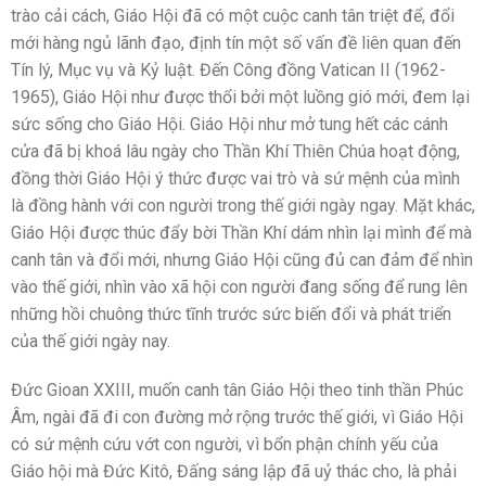
trào cải cách, Giáo Hội đã có một cuộc canh tân triệt để, đổi
mới hàng ngủ lãnh đạo, định tín một số vấn đề liên quan đến
Tín lý, Mục vụ và Kỷ luật. Đến Công đồng Vatican II (1962-
1965), Giáo Hội như được thổi bởi một luồng gió mới, đem lại
sức sống cho Giáo Hội. Giáo Hội như mở tung hết các cánh
cửa đã bị khoá lâu ngày cho Thần Khí Thiên Chúa hoạt động,
đồng thời Giáo Hội ý thức được vai trò và sứ mệnh của mình
là đồng hành với con người trong thế giới ngày ngay. Mặt khác,
Giáo Hội được thúc đẩy bời Thần Khí dám nhìn lại mình để mà
canh tân và đổi mới, nhưng Giáo Hội cũng đủ can đảm để nhìn
vào thế giới, nhìn vào xã hội con người đang sống để rung lên
những hồi chuông thức tĩnh trước sức biến đổi và phát triển
của thế giới ngày nay.
Đức Gioan XXIII, muốn canh tân Giáo Hội theo tinh thần Phúc
Âm, ngài đã đi con đường mở rộng trước thế giới, vì Giáo Hội
có sứ mệnh cứu vớt con người, vì bổn phận chính yếu của
Giáo hội mà Đức Kitô, Đấng sáng lập đã uỷ thác cho, là phải