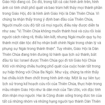
Giáo Hội đang có. Do đó, trong tất cả các hình ảnh trên, hình
ảnh có tính chất phổ quát và bao trùm hết thảy mọi thành phần
trong Giáo Hội, đó là hình ảnh Giáo Hội là Dân Thiên Chúa. Vì
chúng ta nhận thấy trong ý định ban đầu của Thiên Chúa,
Người muốn cứu độ tất cả mọi người, điều này được diễn ta
như sau: “Vị Thiên Chúa không muốn thánh hoá và cứu rỗi loài
người cách riêng rẽ, thiếu liên kết, nhưng Ngài muốn quy tụ họ
thánh một dân tộc để họ nhận biết chính Ngài trong chân lý và
phụng sự Ngài trong thánh thiện”. Tuy nhiên, Giáo Hội là Dân
Thiên Chúa đang trên đường lữ hành qua lịch sử thánh, bắt
đầu từ lúc Israel được Thiên Chúa gọi đi tới Giáo hội Chúa
Kitô với những chiều hướng phổ quát của cuộc hoàn tất trong
sự hiệp thông với Chúa Ba Ngôi. Như vậy, chúng ta nhìn thấy
hai chiều kích then chốt trong hình ảnh này. Một là sự liên tục
lịch sử trong kế hoạch cứu rỗi của Thiên Chúa, thực hiện trong
mầu nhiệm Giáo Hội như là dân mới của Tân Ước, với đặc tính
đón nhận mọi người. Hai là Cộng đoàn sống trong đức tin của
tất cả những nhóm và những hạng người tạo thành Dân Thiên