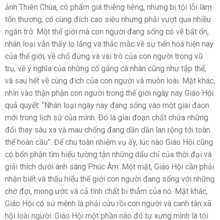
ảnh Thiên Chúa, có phẩm giá thiêng liêng, nhưng bị tội lỗi làm
tổn thương, có cùng đích cao siêu nhưng phải vượt qua nhiều
ngăn trở. Một thế giới mà con người đang sống có vẽ bất ổn,
nhân loại vẫn thấy lo lắng và thắc mắc về sự tiến hoá hiện nay
của thế giới, về chổ đứng và vai trò của con người trong vũ
trụ, về ý nghĩa của những cố gắng cá nhân cũng như tập thể,
và sau hết về cùng đích của con người và muôn loài. Mặt khác,
nhìn vào thận phận con người trong thế giới ngày nay Giáo Hội
quả quyết: “Nhân loại ngày nay đang sống vào một giai đaọn
mới trong lịch sử của mình. Đó là giai đoạn chất chứa những
đổi thay sâu xa và mau chống đang dần dần lan rộng tới toàn
thế hoàn cầu”. Để chu toàn nhiệm vụ ấy, lúc nào Giáo Hội cũng
có bổn phận tìm hiểu tường tận những dấu chỉ của thời đại và
giải thích dưới ánh sáng Phúc Âm. Một mặt, Giáo Hội cần phải
nhận biết và thấu hiểu thế giới con người đang sống với những
chờ đợi, mong ước và cả tính chất bi thẳm của nó. Mặt khác,
Giáo Hội có sứ mệnh là phải cứu rồi con người và canh tân xã
hội loài người. Giáo Hội một phần nào đó tự xưng mình là tôi