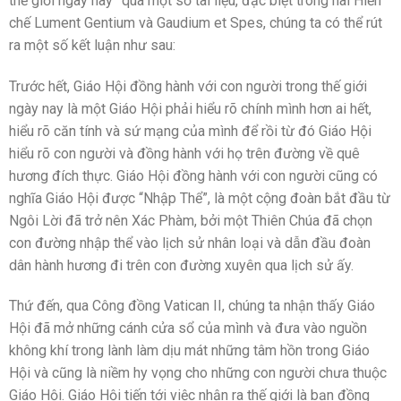
thế giới ngay nay” qua một số tài liệu, đặc biệt trong hai Hiến
chế Lument Gentium và Gaudium et Spes, chúng ta có thể rút
ra một số kết luận như sau:
Trước hết, Giáo Hội đồng hành với con người trong thế giới
ngày nay là một Giáo Hội phải hiểu rõ chính mình hơn ai hết,
hiểu rõ căn tính và sứ mạng của mình để rồi từ đó Giáo Hội
hiểu rõ con người và đồng hành với họ trên đường về quê
hương đích thực. Giáo Hội đồng hành với con người cũng có
nghĩa Giáo Hội được “Nhập Thể”, là một cộng đoàn bắt đầu từ
Ngôi Lời đã trở nên Xác Phàm, bởi một Thiên Chúa đã chọn
con đường nhập thể vào lịch sử nhân loại và dẫn đầu đoàn
dân hành hương đi trên con đường xuyên qua lịch sử ấy.
Thứ đến, qua Công đồng Vatican II, chúng ta nhận thấy Giáo
Hội đã mở những cánh cửa sổ của mình và đưa vào nguồn
không khí trong lành làm dịu mát những tâm hồn trong Giáo
Hội và cũng là niềm hy vọng cho những con người chưa thuộc
Giáo Hội. Giáo Hội tiến tới việc nhận ra thế giới là bạn đồng