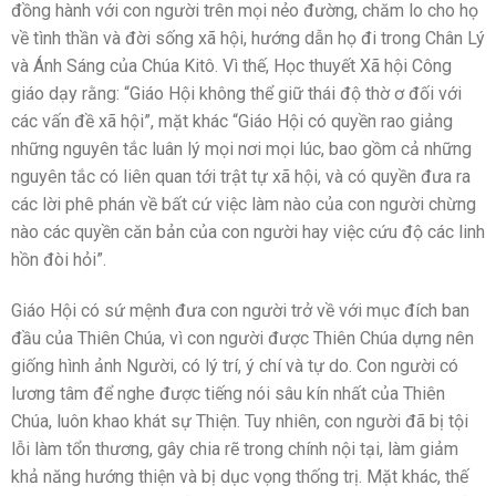
đồng hành với con người trên mọi nẻo đường, chăm lo cho họ
về tình thần và đời sống xã hội, hướng dẫn họ đi trong Chân Lý
và Ánh Sáng của Chúa Kitô. Vì thế, Học thuyết Xã hội Công
giáo dạy rằng: “Giáo Hội không thể giữ thái độ thờ ơ đối với
các vấn đề xã hội”, mặt khác “Giáo Hội có quyền rao giảng
những nguyên tắc luân lý mọi nơi mọi lúc, bao gồm cả những
nguyên tắc có liên quan tới trật tự xã hội, và có quyền đưa ra
các lời phê phán về bất cứ việc làm nào của con người chừng
nào các quyền căn bản của con người hay việc cứu độ các linh
hồn đòi hỏi”.
Giáo Hội có sứ mệnh đưa con người trở về với mục đích ban
đầu của Thiên Chúa, vì con người được Thiên Chúa dựng nên
giống hình ảnh Người, có lý trí, ý chí và tự do. Con người có
lương tâm để nghe được tiếng nói sâu kín nhất của Thiên
Chúa, luôn khao khát sự Thiện. Tuy nhiên, con người đã bị tội
lỗi làm tổn thương, gây chia rẽ trong chính nội tại, làm giảm
khả năng hướng thiện và bị dục vọng thống trị. Mặt khác, thế