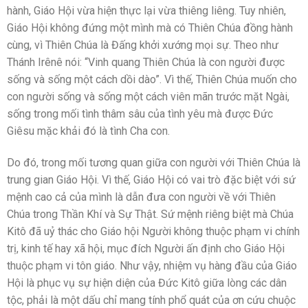
hành, Giáo Hội vừa hiện thực lại vừa thiêng liêng. Tuy nhiên,
Giáo Hội không đứng một mình mà có Thiên Chúa đồng hành
cùng, vì Thiên Chúa là Đấng khởi xướng mọi sự. Theo như
Thánh Irênê nói: “Vinh quang Thiên Chúa là con người được
sống và sống một cách dồi dào”. Vì thế, Thiên Chúa muốn cho
con người sống và sống một cách viên mãn trước mặt Ngài,
sống trong mối tình thâm sâu của tình yêu mà được Đức
Giêsu mặc khải đó là tình Cha con.
Do đó, trong mối tương quan giữa con người với Thiên Chúa là
trung gian Giáo Hội. Vì thế, Giáo Hội có vai trò đặc biệt với sứ
mệnh cao cả của mình là dẫn đưa con người về với Thiên
Chúa trong Thần Khí và Sự Thật. Sứ mệnh riêng biệt mà Chúa
Kitô đã uỷ thác cho Giáo hội Người không thuộc phạm vi chính
trị, kinh tế hay xã hội, mục đích Người ấn định cho Giáo Hội
thuộc phạm vi tôn giáo. Như vậy, nhiệm vụ hàng đầu của Giáo
Hội là phục vụ sự hiện diện của Đức Kitô giữa lòng các dân
tộc, phải là một dấu chỉ mang tính phổ quát của ơn cứu chuộc