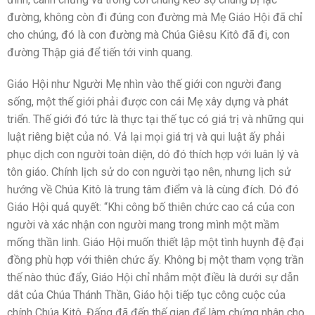
đường, không còn đi đúng con đường mà Mẹ Giáo Hội đã chỉ
cho chúng, đó là con đường mà Chúa Giêsu Kitô đã đi, con
đường Thập giá để tiến tới vinh quang.
Giáo Hội như Người Mẹ nhìn vào thế giới con người đang
sống, một thế giới phải được con cái Mẹ xây dựng và phát
triển. Thế giới đó tức là thực tại thế tục có giá trị và những qui
luật riêng biệt của nó. Vả lại mọi giá trị và qui luật ấy phải
phục dịch con người toàn diện, dó đó thích hợp với luân lý và
tôn giáo. Chính lịch sử do con người tạo nên, nhưng lịch sử
hướng về Chúa Kitô là trung tâm điểm và là cùng đích. Dó đó
Giáo Hội quả quyết: “Khi công bố thiên chức cao cả của con
người và xác nhận con người mang trong mình một mầm
mống thần linh. Giáo Hội muốn thiết lập một tình huynh đệ đại
đồng phù hợp với thiên chức ấy. Không bị một tham vọng trần
thế nào thúc đẩy, Giáo Hội chỉ nhắm một điều là dưới sự dẫn
dắt của Chúa Thánh Thần, Giáo hội tiếp tục công cuộc của
chính Chúa Kitô, Đấng đã đến thế gian để làm chứng nhân cho