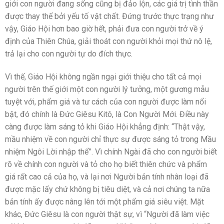
giới con người đang sống cũng bị đảo lộn, các giá trị tình thần
được thay thế bởi yếu tố vật chất. Đứng trước thực trạng như
vậy, Giáo Hội hơn bao giờ hết, phải đưa con người trở về ý
định của Thiên Chúa, giải thoát con người khỏi mọi thứ nô lệ,
trả lại cho con người tự do đích thực.
Vì thế, Giáo Hội không ngần ngại giới thiệu cho tất cả mọi
người trên thế giới một con người lý tưởng, một gương mẫu
tuyệt với, phẩm giá và tư cách của con người được làm nổi
bật, đó chính là Đức Giêsu Kitô, là Con Người Mới. Điều này
càng được làm sáng tỏ khi Giáo Hội khẳng định: “Thật vậy,
mầu nhiệm về con người chỉ thực sự được sáng tỏ trong Mầu
nhiệm Ngôi Lời nhập thể”. Vì chính Ngài đã cho con người biết
rõ về chính con người và tỏ cho họ biết thiên chức và phẩm
giá rất cao cả của họ, và lại nơi Người bản tính nhân loại đã
được mặc lấy chứ không bị tiêu diệt, và cả nơi chúng ta nữa
bản tính ấy được nâng lên tới một phẩm giá siêu việt. Mặt
khác, Đức Giêsu là con người thật sự, vì “Người đã làm việc