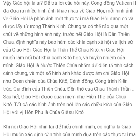
Vậy Giáo hội là ai? Để trả lời câu hỏi này, Công đồng Vatican II
đã đưa ra nhiều hình ảnh khác nhau về Giáo Hội, mỗi hình ảnh
về Giáo Hội là phản ánh một thực tại mà Giáo Hội đang có và
được lấy từ trong Thánh Kinh. Chúng ta có thể rảo qua một
chút về những hình ảnh này, trước hết Giáo Hội là Dân Thiên
Chúa, định nghĩa này bao hàm các khía cạnh xã hội và lịch sử
của Giáo Hội. Giáo Hội là Thân Thể Chúa Kitô, vì Giáo Hội
muốn làm nổi bật khía cạnh Kitô học, và huyền nhiệm của
mình. Giáo Hội là Nước Thiên Chúa nhằm để diễn tả tính cách
cánh chung, và một số hình ảnh khác được ám chỉ Giáo Hội
như Đoàn chiên của Chúa Kitô, Cánh đồng, Công trình Kiến
trúc, Gia đình của Thiên Chúa, Đền thờ của Chúa Thánh Thần…
Sau hết, Giáo Hội được quan niệm như Hiền Thê của Chúa
Kitô. Tất cả các hình ảnh trên nói lên các chiều kích của Giáo
Hội với vị Hôn Phu là Chúa Giêsu Kitô.
Khi nói Giáo Hội nhìn lại để hiểu chính mình, có nghĩa là Giáo
Hội muốn xác định căn tính của mình dựa trên các thực tại mà