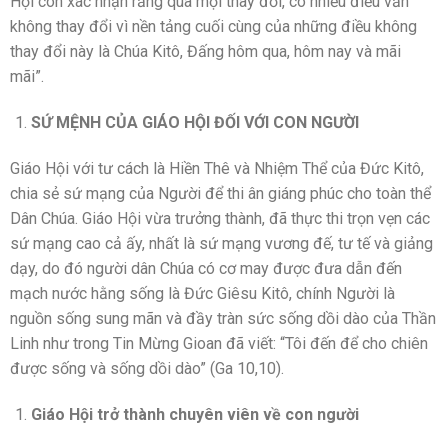
Hội còn xác nhận rằng qua mọi thay đổi, có nhiều điều vẫn
không thay đổi vì nền tảng cuối cùng của những điều không
thay đổi này là Chúa Kitô, Đấng hôm qua, hôm nay và mãi
mãi”.
SỨ MỆNH CỦA GIÁO HỘI ĐỐI VỚI CON NGƯỜI
Giáo Hội với tư cách là Hiền Thê và Nhiệm Thể của Đức Kitô,
chia sẻ sứ mạng của Người để thi ân giáng phúc cho toàn thể
Dân Chúa. Giáo Hội vừa trưởng thành, đã thực thi trọn vẹn các
sứ mạng cao cả ấy, nhất là sứ mạng vương đế, tư tế và giảng
dạy, do đó người dân Chúa có cơ may được đưa dẫn đến
mạch nước hằng sống là Đức Giêsu Kitô, chính Người là
nguồn sống sung mãn và đầy tràn sức sống dồi dào của Thần
Linh như trong Tin Mừng Gioan đã viết: “Tôi đến để cho chiên
được sống và sống dồi dào” (Ga 10,10).
Giáo Hội trở thành chuyên viên về con người