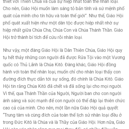
thiết với Thiên Chúa và của sự hiệp nhất toàn thể nhân loại.
Cho nên, Giáo Hội muốn làm sáng tỏ bản tính và sứ mệnh phổ
quát của mình cho tín hữu và toàn thế giới”. Như thế, Giáo Hội
phổ quát xuất hiện như một dân tộc được hiệp nhất nhờ sự
hiệp nhất giữa Chúa Cha, Chúa Con và Chúa Thánh Thần. Giáo
Hội trở thành bí tích để cứu rỗi nhân loại.
Như vậy, một đàng Giáo Hội là Dân Thiên Chúa, Giáo Hội quy
tụ hết thảy những con người đã được Rửa Tội vào một Vương
quốc có Thủ Lãnh là Chúa Kitô. Đàng khác, Giáo Hội đồng
hành với toàn thể nhân loại, muốn chỉ cho nhân loại thấy con
đường đích thực dẫn tới sự sống, đó chính là Chúa Kitô. Giáo
Hội tin rằng Chúa Kitô đã chết và đã sống lại cho mọi người.
Vì thế, qua Thánh Thần của Người, Người ban cho con người
ánh sáng và sức mạnh để con người có thể đáp lại thiên chức
cao cả của mình. Cho nên, một lần nữa Giáo Hội quả quyết:
“Trung tâm và cùng đích của toàn thể lịch sử nhân loại đều ở
trong Đức Kitô là Chúa và là Thầy của Giáo Hội. Hơn nữa, Giáo