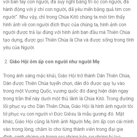
với bàn tay con người, đã suy nghĩ bằng trí óc con người, đã
hành động với ý chí con người, đã yêu mến bằng quả tim con
người”. Như vậy, chỉ trong Chúa Kitô chúng ta mới tìm thấy
hình ảnh về con người đích thực của chúng ta, hình ảnh con
người được trả lại đúng với hình ảnh ban đầu mà Thiên Chúa
tạo dựng, được gọi Thiên Chúa là Cha và được sống trong tình
yêu của Người.
Giáo Hội ôm ấp con người như người Mẹ
Trong ánh sáng mặc khải, Giáo Hội trở thành Dân Thiên Chúa,
Dân được Thiên Chúa tuyển chọn, dân đó được quy tụ vào
trong một Vương Quốc, vương quốc đó đang hiện diện ngay
trong trần thế này dưới một thủ lãnh là Chúa Kitô. Trong đường
lối phục vụ cho Dân Thiên Chúa, Giáo Hội là hình ảnh người tôi
tớ phục vụ con người vì Đức Giêsu là mẫu gương đó. Mặt
khác, Giáo Hội cũng là hình ảnh Người Mẹ, ôm ấp con cái mình
vào trong lòng, chăm lo cho từng thành viên trong đại gia
đình, canh chừng và trong coi chúng kẻo sợ chúng bị lạc