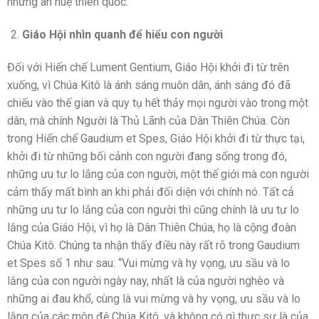
những ân huệ thiên quốc.
Giáo Hội nhìn quanh để hiểu con người
Đối với Hiến chế Lument Gentium, Giáo Hội khởi đi từ trên
xuống, vì Chúa Kitô là ánh sáng muôn dân, ánh sáng đó đã
chiếu vào thế gian và quy tụ hết thảy mọi người vào trong một
dân, mà chính Người là Thủ Lãnh của Dân Thiên Chúa. Còn
trong Hiến chế Gaudium et Spes, Giáo Hội khởi đi từ thực tại,
khởi đi từ những bối cảnh con người đang sống trong đó,
những ưu tư lo lắng của con người, một thế giới mà con người
cảm thấy mất bình an khi phải đối diện với chính nó. Tất cả
những ưu tư lo lắng của con người thì cũng chính là ưu tư lo
lắng của Giáo Hội, vì họ là Dân Thiên Chúa, họ là cộng đoàn
Chúa Kitô. Chúng ta nhận thấy điều này rất rõ trong Gaudium
et Spes số 1 như sau: “Vui mừng và hy vọng, ưu sầu và lo
lắng của con người ngày nay, nhất là của người nghèo và
những ai đau khổ, cùng là vui mừng và hy vọng, ưu sầu và lo
lắng của các môn đệ Chúa Kitô, và không có gì thực sự là của