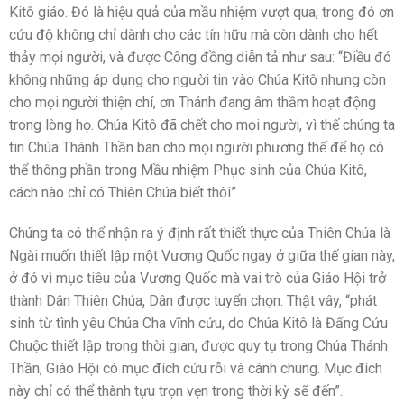
Kitô giáo. Đó là hiệu quả của mầu nhiệm vượt qua, trong đó ơn
cứu độ không chỉ dành cho các tín hữu mà còn dành cho hết
thảy mọi người, và được Công đồng diễn tả như sau: “Điều đó
không những áp dụng cho người tin vào Chúa Kitô nhưng còn
cho mọi người thiện chí, ơn Thánh đang âm thầm hoạt động
trong lòng họ. Chúa Kitô đã chết cho mọi người, vì thế chúng ta
tin Chúa Thánh Thần ban cho mọi người phương thế để họ có
thể thông phần trong Mầu nhiệm Phục sinh của Chúa Kitô,
cách nào chỉ có Thiên Chúa biết thôi”.
Chúng ta có thể nhận ra ý định rất thiết thực của Thiên Chúa là
Ngài muốn thiết lập một Vương Quốc ngay ở giữa thế gian này,
ở đó vì mục tiêu của Vương Quốc mà vai trò của Giáo Hội trở
thành Dân Thiên Chúa, Dân được tuyển chọn. Thật vây, “phát
sinh từ tình yêu Chúa Cha vĩnh cửu, do Chúa Kitô là Đấng Cứu
Chuộc thiết lập trong thời gian, được quy tụ trong Chúa Thánh
Thần, Giáo Hội có mục đích cứu rỗi và cánh chung. Mục đích
này chỉ có thể thành tựu trọn vẹn trong thời kỳ sẽ đến”.