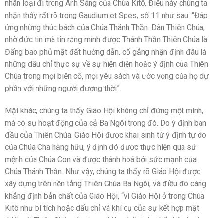
nhân loại đi trong Ánh Sáng của Chúa Kitô. Điều này chúng ta
nhận thấy rất rõ trong Gaudium et Spes, số 11 như sau: “Đáp
ứng những thúc bách của Chúa Thánh Thần. Dân Thiên Chúa,
nhờ đức tin mà tin rằng mình được Thánh Thần Thiên Chúa là
Đấng bao phủ mặt đất hướng dẫn, cố gắng nhận định đâu là
những dấu chỉ thực sự về sự hiện diện hoặc ý định của Thiên
Chúa trong mọi biến cố, mọi yêu sách và ước vọng của họ dự
phần với những người đương thời”.
Mặt khác, chúng ta thấy Giáo Hội không chỉ đứng một mình,
mà có sự hoạt động của cả Ba Ngôi trong đó. Do ý định ban
đầu của Thiên Chúa. Giáo Hội được khai sinh từ ý định tự do
của Chúa Cha hằng hữu, ý định đó được thực hiện qua sứ
mệnh của Chúa Con và được thánh hoá bởi sức mạnh của
Chúa Thánh Thần. Như vậy, chúng ta thấy rõ Giáo Hội được
xây dựng trên nền tảng Thiên Chúa Ba Ngôi, và điều đó càng
khẳng định bản chất của Giáo Hội, “vì Giáo Hội ở trong Chúa
Kitô như bí tích hoặc dấu chỉ và khí cụ của sự kết hợp mật