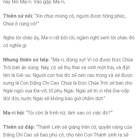
này tên Ma-ri. Vào gặp Ma-ri,
Thiên sứ nói:
“Xin chúc mừng cô, người được hồng phúc,
Chúa ở cùng cô!”
Nghe lời chào ấy, Ma-ri rất bối rối, ngẫm nghĩ xem lời chào đó
có nghĩa gì.
Nhưng thiên sứ tiếp:
“Ma-ri, đừng sợ! Vì cô được Đức Chúa
Trời ban ân sủng. Này, cô sẽ thụ thai và sinh một trai, và đặt
tên là Giê-su. Người con trai đó sẽ nên cao trọng và sẽ được
xưng là Con Đấng Chí Cao. Chúa là Đức Chúa Trời sẽ ban cho
Ngài ngôi vua Đa-vít, tổ phụ Ngài. Ngài sẽ trị vì nhà Gia-cốp
đời đời; nước Ngài sẽ không bao giờ chấm dứt.”
Ma-ri hỏi:
“Tôi còn là trinh nữ, làm sao có việc đó?”
Thiên sứ đáp:
“Thánh Linh sẽ giáng trên cô, quyền năng của
Đấng Chí Cao sẽ bao phủ cô, cho nên Con Thánh sinh ra sẽ