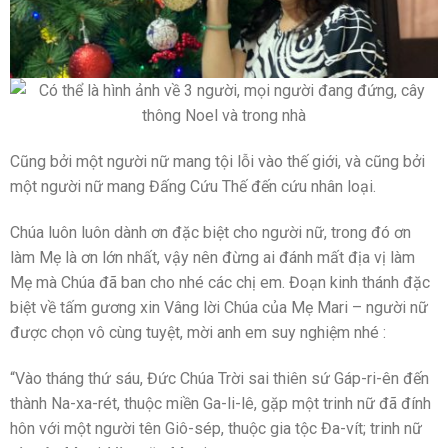
Cũng bởi một người nữ mang tội lỗi vào thế giới, và cũng bởi
một người nữ mang Đấng Cứu Thế đến cứu nhân loại.
Chúa luôn luôn dành ơn đặc biệt cho người nữ, trong đó ơn
làm Mẹ là ơn lớn nhất, vậy nên đừng ai đánh mất địa vị làm
Mẹ mà Chúa đã ban cho nhé các chị em. Đoạn kinh thánh đặc
biệt về tấm gương xin Vâng lời Chúa của Mẹ Mari – người nữ
được chọn vô cùng tuyệt, mời anh em suy nghiệm nhé :
“Vào tháng thứ sáu, Đức Chúa Trời sai thiên sứ Gáp-ri-ên đến
thành Na-xa-rét, thuộc miền Ga-li-lê, gặp một trinh nữ đã đính
hôn với một người tên Giô-sép, thuộc gia tộc Đa-vít; trinh nữ