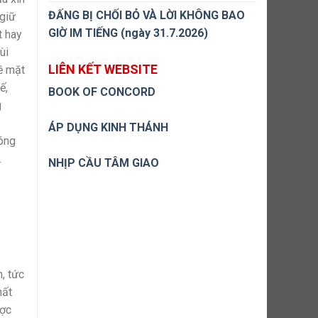
ĐẤNG BỊ CHỐI BỎ VÀ LỜI KHÔNG BAO
 giữ
GIỜ IM TIẾNG (ngày 31.7.2026)
t hay
ùi
LIÊN KẾT WEBSITE
về mặt
ế,
BOOK OF CONCORD
g
ÁP DỤNG KINH THÁNH
hóng
.
NHỊP CẦU TÂM GIAO
, tức
hất
ược