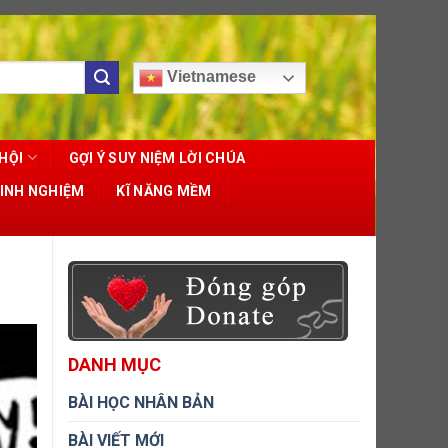
Vietnamese
HỘI
GỢI Ý SUY NIỆM LỜI CHÚA
KINH NGHIỆM
KĨ NĂNG MỀM
DANH MỤC
BÀI HỌC NHÂN BẢN
BÀI VIẾT MỚI