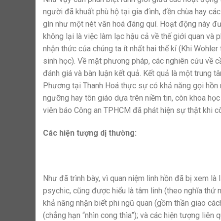
người đã khuất phù hộ tại gia đình, đền chùa hay cá
gìn như một nét văn hoá đáng quí. Hoạt động này đư
không lại là việc làm lạc hậu cả về thế giới quan và
nhận thức của chúng ta ít nhất hai thế kỉ (Khi Wohl
sinh học). Về mặt phương pháp, các nghiên cứu về cầ
đánh giá và bàn luận kết quả. Kết quả là một trung t
Phương tại Thanh Hoá thực sự có khả năng gọi hồn ng
ngưỡng hay tôn giáo dựa trên niềm tin, còn khoa học
viên báo Công an TPHCM đã phát hiện sự thật khi cô
Các hiện tượng dị thường:
Như đã trình bày, vì quan niệm linh hồn đã bị xem là 
psychic, cũng được hiểu là tâm linh (theo nghĩa thứ 
khả năng nhận biết phi ngũ quan (gồm thần giao cách cả
(chẳng hạn “nhìn cong thìa”); và các hiện tượng liên