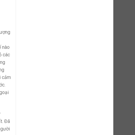
tượng
ế nào
ỏ các
ông
ăng
ại cảm
ớc.
ngoại
y
t. Đã
người