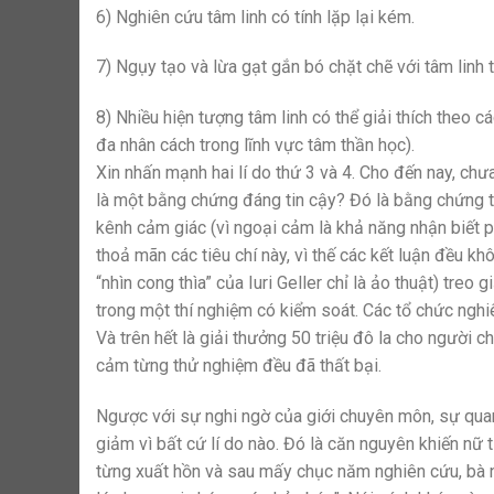
6) Nghiên cứu tâm linh có tính lặp lại kém.
7) Ngụy tạo và lừa gạt gắn bó chặt chẽ với tâm linh tr
8) Nhiều hiện tượng tâm linh có thể giải thích theo 
đa nhân cách trong lĩnh vực tâm thần học).
Xin nhấn mạnh hai lí do thứ 3 và 4. Cho đến nay, ch
là một bằng chứng đáng tin cậy? Đó là bằng chứng t
kênh cảm giác (vì ngoại cảm là khả năng nhận biết p
thoả mãn các tiêu chí này, vì thế các kết luận đều k
“nhìn cong thìa” của Iuri Geller chỉ là ảo thuật) tre
trong một thí nghiệm có kiểm soát. Các tổ chức nghi
Và trên hết là giải thưởng 50 triệu đô la cho người ch
cảm từng thử nghiệm đều đã thất bại.
Ngược với sự nghi ngờ của giới chuyên môn, sự qua
giảm vì bất cứ lí do nào. Đó là căn nguyên khiến nữ 
từng xuất hồn và sau mấy chục năm nghiên cứu, bà n