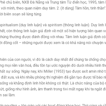
Phê chủ biên, NXB Đà Nẵng và Trung tâm Từ điển học, 1995, tâm l
với mình, theo quan niệm duy tâm. 2. (ít dùng) Tâm hồn, tinh thần”
ời biên soạn sẽ lúng túng.
piritualism (duy linh luận) và spiritism (thông linh luận). Duy linh 
 chết, còn thông linh luận giả định về một số hiện tượng liên quan v
chúng thường được đánh đồng với nhau. Tâm linh luận giả định có
 giới đồng cốt – những người được xem là có khả năng nói chuyện 
nhiên của con người, vì đó là cách duy nhất để chúng ta chống chọi
rong mọi nền văn hoá, đều tồn tại ước nguyện đó dưới nhiều hình th
hất sự sống. Ngày nay, khi Miller (1953) tạo được axít amin nhờ t
đất xưa, và khi nhiều phòng thí nghiệm đã gần tạo được tế bào 
 sống và khẳng định linh hồn không có thật. Là chức năng của bộ 
ứt, giống như hình ảnh, âm thanh trong tivi mất ngay khi ta ngắt đi
m sai lầm.
tín ngưỡng – tôn giáo với các hoạt động khoa học. Thờ cúng và cầ