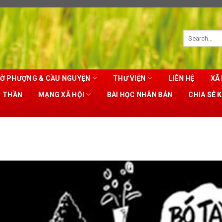
Ờ PHƯỢNG & CẦU NGUYỆN
THƯ VIỆN
LIÊN HỆ
XÃ 
T THẦN
MẠNG XÃ HỘI
BÀI HỌC NHÂN BẢN
CHIA SẺ 