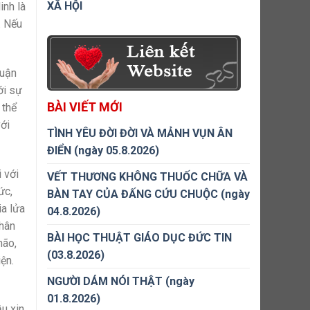
XÃ HỘI
inh là
. Nếu
luận
ới sự
BÀI VIẾT MỚI
 thể
với
TÌNH YÊU ĐỜI ĐỜI VÀ MẢNH VỤN ÂN
ĐIỂN (ngày 05.8.2026)
 với
VẾT THƯƠNG KHÔNG THUỐC CHỮA VÀ
ức,
BÀN TAY CỦA ĐẤNG CỨU CHUỘC (ngày
ia lửa
04.8.2026)
nhân
BÀI HỌC THUẬT GIÁO DỤC ĐỨC TIN
não,
(03.8.2026)
ện.
NGƯỜI DÁM NÓI THẬT (ngày
01.8.2026)
u xin