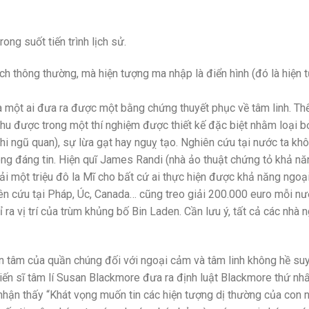
ong suốt tiến trình lịch sử.
cách thông thường, mà hiện tượng ma nhập là điển hình (đó là hiện 
ưa một ai đưa ra được một bằng chứng thuyết phục về tâm linh. Th
hu được trong một thí nghiệm được thiết kế đặc biệt nhằm loại b
hi ngũ quan), sự lừa gạt hay nguỵ tạo. Nghiên cứu tại nước ta kh
hông đáng tin. Hiện quĩ James Randi (nhà ảo thuật chứng tỏ khả n
o giải một triệu đô la Mĩ cho bất cứ ai thực hiện được khả năng ngo
ên cứu tại Pháp, Úc, Canada… cũng treo giải 200.000 euro mỗi nư
ỉ ra vị trí của trùm khủng bố Bin Laden. Cần lưu ý, tất cả các nhà 
n tâm của quần chúng đối với ngoại cảm và tâm linh không hề su
tiến sĩ tâm lí Susan Blackmore đưa ra định luật Blackmore thứ nhấ
hận thấy “Khát vọng muốn tin các hiện tượng dị thường của con 