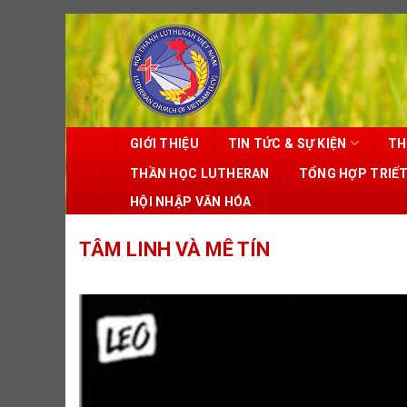
Skip
to
content
GIỚI THIỆU
TIN TỨC & SỰ KIỆN
TH
THẦN HỌC LUTHERAN
TỔNG HỢP TRIẾ
HỘI NHẬP VĂN HÓA
TÂM LINH VÀ MÊ TÍN