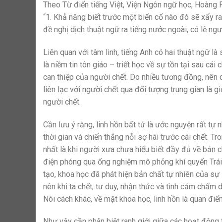
Theo Từ điển tiếng Việt, Viện Ngôn ngữ học, Hoàng 
“1. Khả năng biết trước một biến cố nào đó sẽ xẩy ra 
đề nghị dịch thuật ngữ ra tiếng nước ngoài, có lẽ ngư
Liên quan với tâm linh, tiếng Anh có hai thuật ngữ là s
là niềm tin tôn giáo – triết học về sự tồn tại sau cái
can thiệp của người chết. Do nhiều tương đồng, nên 
liên lạc với người chết qua đối tượng trung gian là
người chết.
Cần lưu ý rằng, linh hồn bất tử là ước nguyện rất tự 
thời gian và chiến thắng nỗi sợ hãi trước cái chết. T
nhất là khi người xưa chưa hiểu biết đầy đủ về bản c
điện phóng qua ống nghiệm mô phỏng khí quyển Trái 
tạo, khoa học đã phát hiện bản chất tự nhiên của sự
nên khi ta chết, tư duy, nhận thức và tình cảm chấm d
Nói cách khác, về mặt khoa học, linh hồn là quan điể
Như vậy cần phân biệt ranh giới giữa các hoạt động 