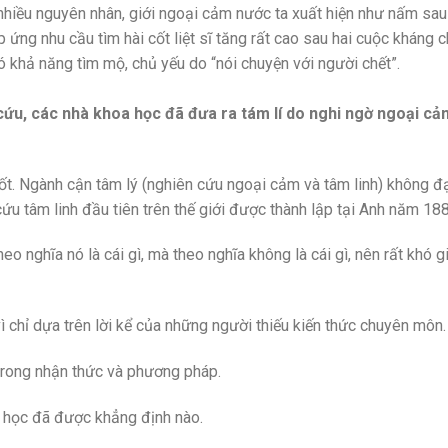
o nhiều nguyên nhân, giới ngoại cảm nước ta xuất hiện như nấm sa
ứng nhu cầu tìm hài cốt liệt sĩ tăng rất cao sau hai cuộc kháng c
ó khả năng tìm mộ, chủ yếu do “nói chuyện với người chết”.
cứu, các nhà khoa học đã đưa ra tám lí do nghi ngờ ngoại cả
tốt. Ngành cận tâm lý (nghiên cứu ngoại cảm và tâm linh) không đ
ứu tâm linh đầu tiên trên thế giới được thành lập tại Anh năm 18
 nghĩa nó là cái gì, mà theo nghĩa không là cái gì, nên rất khó g
ì chỉ dựa trên lời kể của những người thiếu kiến thức chuyên môn.
 trong nhận thức và phương pháp.
oa học đã được khẳng định nào.