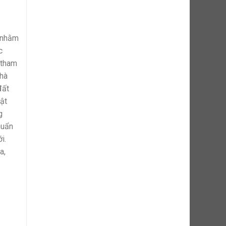
6 nhằm
c
 tham
nhà
đất
uật
g
huẩn
i.
a,