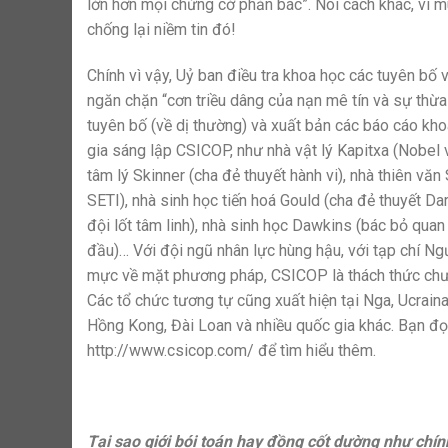
lớn hơn mọi chứng cớ phản bác”. Nói cách khác, vì 
chống lại niềm tin đó!
Chính vì vậy, Uỷ ban điều tra khoa học các tuyên b
ngăn chặn “cơn triều dâng của nạn mê tín và sự thừ
tuyên bố (về dị thường) và xuất bản các báo cáo kho
gia sáng lập CSICOP, như nhà vật lý Kapitxa (Nobel vậ
tâm lý Skinner (cha đẻ thuyết hành vi), nhà thiên vă
SETI), nhà sinh học tiến hoá Gould (cha đẻ thuyết Da
đội lốt tâm linh), nhà sinh học Dawkins (bác bỏ qua
đầu)… Với đội ngũ nhân lực hùng hậu, với tạp chí Ng
mực về mặt phương pháp, CSICOP là thách thức chưa t
Các tổ chức tương tự cũng xuất hiện tại Nga, Ucraina
Hồng Kong, Đài Loan và nhiều quốc gia khác. Bạn đọ
http://www.csicop.com/ để tìm hiểu thêm.
Tại sao giới bói toán hay đồng cốt dường như chín