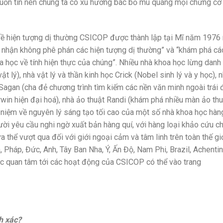
muốn tin nên chúng ta có xu hướng bác bỏ mù quáng mọi chứng cớ
ố về hiện tượng dị thường CSICOP được thành lập tại Mĩ năm 197
a nhận không phê phán các hiện tượng dị thường” và “khám phá cá
a học về tính hiện thực của chúng”. Nhiều nhà khoa học lừng danh
t lý), nhà vật lý và thần kinh học Crick (Nobel sinh lý và y học), 
n Sagan (cha đẻ chương trình tìm kiếm các nền văn minh ngoài trái 
rwin hiện đại hoá), nhà ảo thuật Randi (khám phá nhiều màn ảo th
n niệm về nguyên lý sáng tạo tối cao của một số nhà khoa học hàn
ười yêu cầu nghi ngờ xuất bản hàng quí, với hàng loại khảo cứu c
hể vượt qua đối với giới ngoại cảm và tâm linh trên toàn thế giớ
, Pháp, Đức, Anh, Tây Ban Nha, Ý, Ấn Độ, Nam Phi, Brazil, Achentin
c quan tâm tới các hoạt động của CSICOP có thể vào trang
h xác?