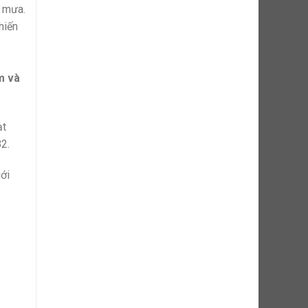
u mưa.
hiến
m và
ạt
82.
iới