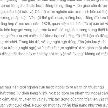
c cơ sở tôn giáo là các hoạt động tín ngưỡng – tôn giáo cần được
ợc pháp luật bảo vệ. Còn tổ chức nghiên cứu xem linh hồn có thậ
 phương pháp luận. Về mặt thế giới quan, những hoạt động đó kéo l
er tổng hợp được urea năm 1828, quan niệm linh hồn đã bị bác bỏ 
u hồn hay gọi vong tại nước ta mắc lỗi nghiêm trọng trong thiết k
âm nghiên cứu với nhiều nhà khoa học có tiếng đã kết luận cô đồn
ười chết. Trong khi đó, với sự nghi ngờ đúng đắn (xin lưu ý, tín
 dựa trên sự nghi ngờ) và “thiết kế thực nghiệm” đơn giản, một p
 đồng nổi danh này mắc bẫy nói chuyện với “vong” không có thật
lạc hậu, nên giới nghiên cứu nước ngoài tỏ ra ưa thích thuật ngữ
nhất trong Từ điển tiếng Việt). Nó bao gồm ba phạm trù: ngoại cảm
m, thấu thị, tiên tri và hậu tri); tác động của tinh thần lên vật c
 quan với người chết. Người có một hay nhiều khả năng như trên đ