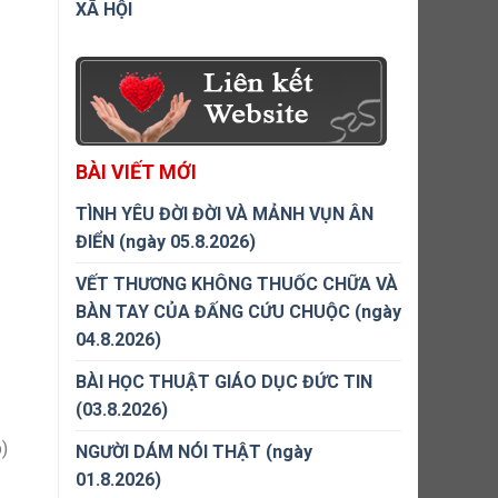
XÃ HỘI
BÀI VIẾT MỚI
TÌNH YÊU ĐỜI ĐỜI VÀ MẢNH VỤN ÂN
ĐIỂN (ngày 05.8.2026)
VẾT THƯƠNG KHÔNG THUỐC CHỮA VÀ
BÀN TAY CỦA ĐẤNG CỨU CHUỘC (ngày
04.8.2026)
BÀI HỌC THUẬT GIÁO DỤC ĐỨC TIN
(03.8.2026)
p)
NGƯỜI DÁM NÓI THẬT (ngày
01.8.2026)