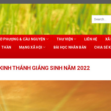
Ờ PHƯỢNG & CẦU NGUYỆN
THƯ VIỆN
LIÊN HỆ
XÃ 
T THẦN
MẠNG XÃ HỘI
BÀI HỌC NHÂN BẢN
CHIA SẺ 
KINH THÁNH GIÁNG SINH NĂM 2022