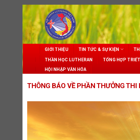
Skip
to
content
GIỚI THIỆU
TIN TỨC & SỰ KIỆN
TH
THẦN HỌC LUTHERAN
TỔNG HỢP TRIẾ
HỘI NHẬP VĂN HÓA
THÔNG BÁO VỀ PHẦN THƯỞNG THI 