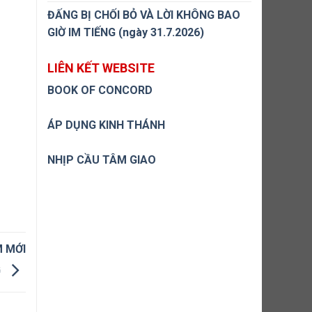
ĐẤNG BỊ CHỐI BỎ VÀ LỜI KHÔNG BAO
GIỜ IM TIẾNG (ngày 31.7.2026)
LIÊN KẾT WEBSITE
BOOK OF CONCORD
ÁP DỤNG KINH THÁNH
NHỊP CẦU TÂM GIAO
M MỚI
G