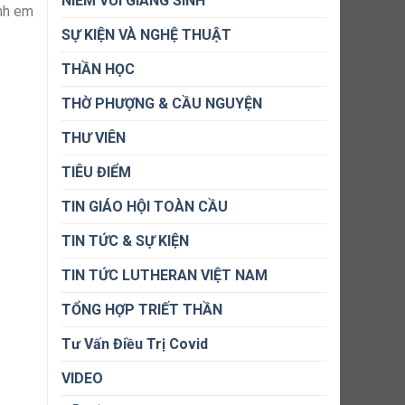
NIỀM VUI GIÁNG SINH
anh em
SỰ KIỆN VÀ NGHỆ THUẬT
THẦN HỌC
THỜ PHƯỢNG & CẦU NGUYỆN
THƯ VIÊN
TIÊU ĐIỂM
TIN GIÁO HỘI TOÀN CẦU
TIN TỨC & SỰ KIỆN
TIN TỨC LUTHERAN VIỆT NAM
TỔNG HỢP TRIẾT THẦN
Tư Vấn Điều Trị Covid
VIDEO