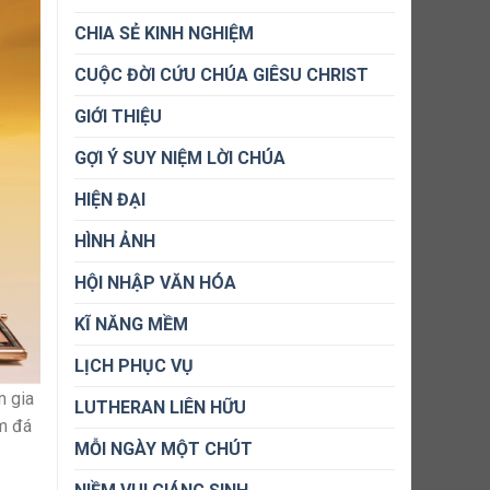
CHIA SẺ KINH NGHIỆM
CUỘC ĐỜI CỨU CHÚA GIÊSU CHRIST
GIỚI THIỆU
GỢI Ý SUY NIỆM LỜI CHÚA
HIỆN ĐẠI
HÌNH ẢNH
HỘI NHẬP VĂN HÓA
KĨ NĂNG MỀM
LỊCH PHỤC VỤ
m gia
LUTHERAN LIÊN HỮU
ém đá
MỖI NGÀY MỘT CHÚT