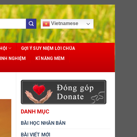
Vietnamese
HỘI
GỢI Ý SUY NIỆM LỜI CHÚA
KINH NGHIỆM
KĨ NĂNG MỀM
DANH MỤC
BÀI HỌC NHÂN BẢN
BÀI VIẾT MỚI