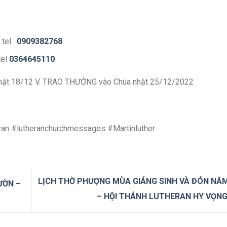
tel :
0909382768
tel
0364645110
 nhật 18/12 V. TRAO THƯỞNG vào Chúa nhật 25/12/2022
ran #lutheranchurchmessages #Martinluther
LỊCH THỜ PHƯỢNG MÙA GIÁNG SINH VÀ ĐÓN NĂ
ƯỜN –
– HỘI THÁNH LUTHERAN HY VỌN