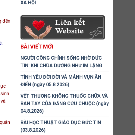
XÃ HỘI
g đến
o.
BÀI VIẾT MỚI
NGƯỜI CÔNG CHÍNH SỐNG NHỜ ĐỨC
TIN: KHI CHÚA DƯỜNG NHƯ IM LẶNG
TÌNH YÊU ĐỜI ĐỜI VÀ MẢNH VỤN ÂN
ĐIỂN (ngày 05.8.2026)
lực
 sinh
VẾT THƯƠNG KHÔNG THUỐC CHỮA VÀ
 và
BÀN TAY CỦA ĐẤNG CỨU CHUỘC (ngày
04.8.2026)
 quẫn
BÀI HỌC THUẬT GIÁO DỤC ĐỨC TIN
(03.8.2026)