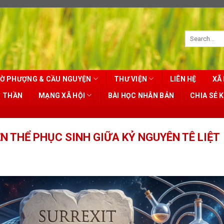
Ờ PHƯỢNG & CẦU NGUYỆN
THƯ VIỆN
LIÊN HỆ
XÃ 
T THẦN
MẠNG XÃ HỘI
BÀI HỌC NHÂN BẢN
CHIA SẺ 
N THỂ PHỤC SINH GIỮA KỶ NGUYÊN TÊ LIỆT