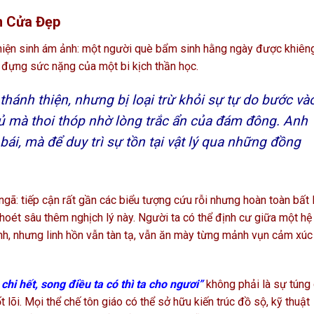
n Cửa Đẹp
 hiện sinh ám ảnh: một người què bẩm sinh hằng ngày được khiên
a đựng sức nặng của một bi kịch thần học.
hánh thiện, nhưng bị loại trừ khỏi sự tự do bước và
 mà thoi thóp nhờ lòng trắc ẩn của đám đông. Anh
bái, mà để duy trì sự tồn tại vật lý qua những đồng
ngã: tiếp cận rất gần các biểu tượng cứu rỗi nhưng hoàn toàn bất 
oét sâu thêm nghịch lý này. Người ta có thể định cư giữa một hệ
nh, nhưng linh hồn vẫn tàn tạ, vẫn ăn mày từng mảnh vụn cảm xúc
hi hết, song điều ta có thì ta cho ngươi”
không phải là sự túng
ốt lõi. Mọi thể chế tôn giáo có thể sở hữu kiến trúc đồ sộ, kỹ thuật