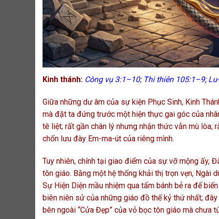
Kinh thánh:
Công vụ 3:1–10; Thi thiên 105:1–9; L
Giữa những dư âm của sự kiện Phục Sinh, Kinh Thán
mà đặt ta đứng trước một hiện thực gai góc của nhân
tê liệt; rất gần chân lý nhưng nhận thức vẫn mù lòa
chốn lưu đày Em-ma-út của riêng mình.
Tuy nhiên, chính tại giao điểm của sự vỡ mộng ấy, Đ
tôn giáo. Bằng một hệ thống khải thị trọn vẹn, Ngài 
Sự Hiện Diện mầu nhiệm qua tấm bánh bẻ ra để biến
biên niên sử của những giáo đồ thế kỷ thứ nhất; đây
bên ngoài “Cửa Đẹp” của vỏ bọc tôn giáo mà chưa t