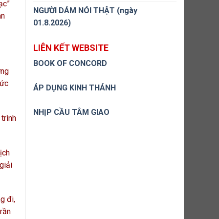
ạc”
NGƯỜI DÁM NÓI THẬT (ngày
an
01.8.2026)
LIÊN KẾT WEBSITE
BOOK OF CONCORD
ờng
đức
ÁP DỤNG KINH THÁNH
NHỊP CẦU TÂM GIAO
trình
ịch
giải
g đi,
trần