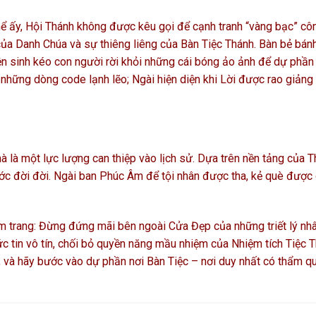
hể ấy, Hội Thánh không được kêu gọi để cạnh tranh “vàng bạc” cô
 của Danh Chúa và sự thiêng liêng của Bàn Tiệc Thánh. Bàn bẻ bá
n sinh kéo con người rời khỏi những cái bóng ảo ảnh để dự phần
những dòng code lạnh lẽo; Ngài hiện diện khi Lời được rao giảng
 là một lực lượng can thiệp vào lịch sử. Dựa trên nền tảng của T
 ước đời đời. Ngài ban Phúc Âm để tội nhân được tha, kẻ què được
êm trang: Đừng đứng mãi bên ngoài Cửa Đẹp của những triết lý nh
c tin vô tín, chối bỏ quyền năng mầu nhiệm của Nhiệm tích Tiệc T
, và hãy bước vào dự phần nơi Bàn Tiệc – nơi duy nhất có thẩm q