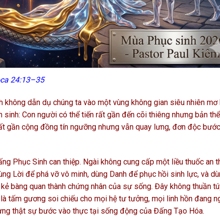
u-ca 24:13–35
h không dẫn dụ chúng ta vào một vùng không gian siêu nhiên mơ 
 sinh: Con người có thể tiến rất gần đến cõi thiêng nhưng bản th
; rất gần cộng đồng tín ngưỡng nhưng vẫn quay lưng, đơn độc bước
ấng Phục Sinh can thiệp. Ngài không cung cấp một liều thuốc an t
dùng Lời để phá vỡ vô minh, dùng Danh để phục hồi sinh lực, và d
 kẻ bàng quan thành chứng nhân của sự sống. Đây không thuần tú
 là tấm gương soi chiếu cho mọi hệ tư tưởng, mọi linh hồn đang ng
ừng thật sự bước vào thực tại sống động của Đấng Tạo Hóa.