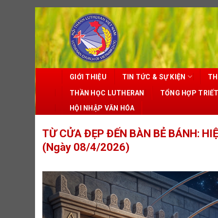
Skip
to
content
GIỚI THIỆU
TIN TỨC & SỰ KIỆN
TH
THẦN HỌC LUTHERAN
TỔNG HỢP TRIẾ
HỘI NHẬP VĂN HÓA
TỪ CỬA ĐẸP ĐẾN BÀN BẺ BÁNH: HIỆ
(Ngày 08/4/2026)