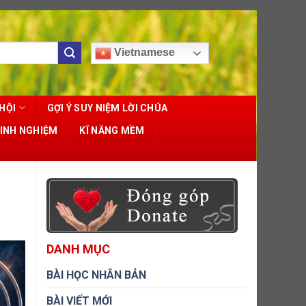
Vietnamese
HỘI
GỢI Ý SUY NIỆM LỜI CHÚA
KINH NGHIỆM
KĨ NĂNG MỀM
DANH MỤC
BÀI HỌC NHÂN BẢN
BÀI VIẾT MỚI