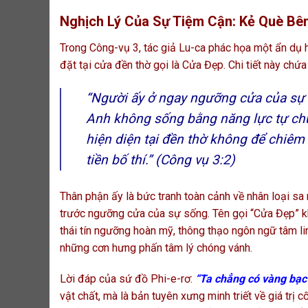
Nghịch Lý Của Sự Tiệm Cận: Kẻ Què Bê
Trong Công-vụ 3, tác giả Lu-ca phác họa một ẩn dụ
đặt tại cửa đền thờ gọi là Cửa Đẹp. Chi tiết này chứ
“Người ấy ở ngay ngưỡng cửa của sự t
Anh không sống bằng năng lực tự chủ
hiện diện tại đền thờ không để chiêm 
tiền bố thí.”
(Công vụ 3:2)
Thân phận ấy là bức tranh toàn cảnh về nhân loại sa 
trước ngưỡng cửa của sự sống. Tên gọi “Cửa Đẹp” kh
thái tín ngưỡng hoàn mỹ, thông thạo ngôn ngữ tâm li
những cơn hưng phấn tâm lý chóng vánh.
Lời đáp của sứ đồ Phi-e-rơ:
“Ta chẳng có vàng bạc c
vật chất, mà là bản tuyên xưng minh triết về giá trị c