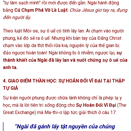
“tự làm sạch mình” rồi mới được đến gần. Ngài hành động
bằng
Cú Chạm Phá Vỡ Lề Luật
:
Chúa Jêsus giơ tay ra, đụng
đến người ấy.
Theo luật Môi-se, sự ô uế có tính lây lan. Ai chạm vào người
phung, kẻ đó sẽ ra ô uế. Nhưng khi bàn tay của Đấng Christ
chạm vào lớp da thịt thối rữa kia, nguyên lý của thế gian bị
đảo ngược hoàn toàn! Ngài không bị ô nhiễm; ngược lại,
sự
thánh khiết của Ngài đã lây lan và nuốt chửng sự ô uế của
anh ta.
4. GIAO ĐIỂM THẦN HỌC: SỰ HOÁN ĐỔI VĨ ĐẠI TẠI THẬP
TỰ GIÁ
Sự kiện người phung được chữa lành không chỉ là phép lạ y
học, mà là lời tiên tri sống động cho
Sự Hoán Đổi Vĩ Đại
(The
Great Exchange) mà Ma-thi-ơ lập tức giải thích ở câu 17:
“Ngài đã gánh lấy tật nguyền của chúng