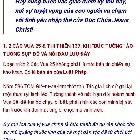
Hãy cùng bước vào giao điểm kỳ thú này,
nơi sự tuyệt vọng của con người va chạm
với tình yêu nhập thể của Đức Chúa Jêsus
Christ!
1. 2 CÁC VUA 25 & THI THIÊN 137: KHI “BỨC TƯỜNG” ẢO
TƯỞNG SỤP ĐỔ VÀ NỖI ĐAU LƯU ĐÀY
Đoạn trích 2 Các Vua 25 không phải là một bản tin chiến sự
khô khan. Đó là
bản án của Luật Pháp
.
Năm 586 TCN, Giê-ru-sa-lem thất thủ. Tác giả lịch sử ghi lại
một thực tại lạnh lẽo: Tường thành vỡ nát. Nạn đói hoành hành.
Vua Sê-đê-kia bỏ chạy, bị bắt, phải nhìn các con mình bị sát
hại trước khi đôi mắt ông bị chọc mù vĩnh viễn.
Sự mù lòa của vị vua chính là bức tranh ẩn dụ tàn khốc cho
sự mù quáng thuộc linh của cả một dân tộc đã từ chối Lời
Chúa.