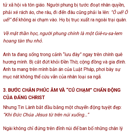
tử xã hội và tôn giáo. Người phung bị tước đoạt nhân quyền,
phải xé rách áo, che râu, đi đến đâu cũng phải la lên:
“Ô uế! Ô
uế!”
để không ai chạm vào. Họ bị trục xuất ra ngoài trại quân.
Về mặt thần học, người phung chính là một Giê-ru-sa-lem
hoang tàn thu nhỏ.
Anh ta đang sống trong cảnh “lưu đày” ngay trên chính quê
hương mình. Bị cắt đứt khỏi Đền Thờ, cộng đồng và gia đình.
Anh ta mang trên mình bản án của Luật Pháp, phơi bày sự
mục nát không thể cứu vãn của nhân loại sa ngã.
3. BƯỚC CHÂN PHÚC ÂM VÀ “CÚ CHẠM” CHẤN ĐỘNG
CỦA ĐẤNG CHRIST
Nhưng Tin Lành bắt đầu bằng một chuyển động tuyệt đẹp:
“Khi Đức Chúa Jêsus từ trên núi xuống…”
Ngài không chỉ đứng trên đỉnh núi để ban bố những chân lý