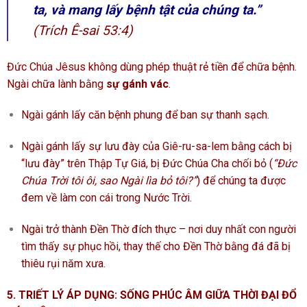
ta, và mang lấy bệnh tật của chúng ta.”
(Trích Ê-sai 53:4)
Đức Chúa Jêsus không dùng phép thuật rẻ tiền để chữa bệnh.
Ngài chữa lành bằng
sự gánh vác
.
Ngài gánh lấy căn bệnh phung để ban sự thanh sạch.
Ngài gánh lấy sự lưu đày của Giê-ru-sa-lem bằng cách bị
“lưu đày” trên Thập Tự Giá, bị Đức Chúa Cha chối bỏ (
“Đức
Chúa Trời tôi ôi, sao Ngài lìa bỏ tôi?”
) để chúng ta được
đem về làm con cái trong Nước Trời.
Ngài trở thành Đền Thờ đích thực – nơi duy nhất con người
tìm thấy sự phục hồi, thay thế cho Đền Thờ bằng đá đã bị
thiêu rụi năm xưa.
5. TRIẾT LÝ ÁP DỤNG: SỐNG PHÚC ÂM GIỮA THỜI ĐẠI ĐỔ