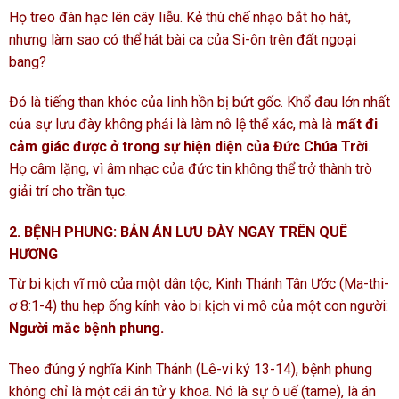
Họ treo đàn hạc lên cây liễu. Kẻ thù chế nhạo bắt họ hát,
nhưng làm sao có thể hát bài ca của Si-ôn trên đất ngoại
bang?
Đó là tiếng than khóc của linh hồn bị bứt gốc. Khổ đau lớn nhất
của sự lưu đày không phải là làm nô lệ thể xác, mà là
mất đi
cảm giác được ở trong sự hiện diện của Đức Chúa Trời
.
Họ câm lặng, vì âm nhạc của đức tin không thể trở thành trò
giải trí cho trần tục.
2. BỆNH PHUNG: BẢN ÁN LƯU ĐÀY NGAY TRÊN QUÊ
HƯƠNG
Từ bi kịch vĩ mô của một dân tộc, Kinh Thánh Tân Ước (Ma-thi-
ơ 8:1-4) thu hẹp ống kính vào bi kịch vi mô của một con người:
Người mắc bệnh phung.
Theo đúng ý nghĩa Kinh Thánh (Lê-vi ký 13-14), bệnh phung
không chỉ là một cái án tử y khoa. Nó là sự ô uế (tame), là án