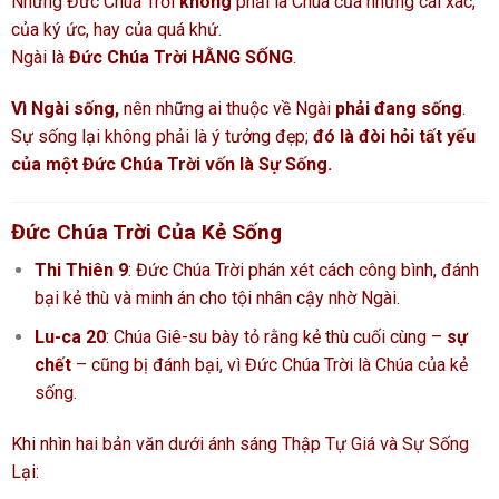
Nhưng Đức Chúa Trời
không
phải là Chúa của những cái xác,
của ký ức, hay của quá khứ.
Ngài là
Đức Chúa Trời HẰNG SỐNG
.
Vì Ngài sống,
nên những ai thuộc về Ngài
phải đang sống
.
Sự sống lại không phải là ý tưởng đẹp;
đó là đòi hỏi tất yếu
của một Đức Chúa Trời vốn là Sự Sống.
Đức Chúa Trời Của Kẻ Sống
Thi Thiên 9
: Đức Chúa Trời phán xét cách công bình, đánh
bại kẻ thù và minh án cho tội nhân cậy nhờ Ngài.
Lu-ca 20
: Chúa Giê-su bày tỏ rằng kẻ thù cuối cùng –
sự
chết
– cũng bị đánh bại, vì Đức Chúa Trời là Chúa của kẻ
sống.
Khi nhìn hai bản văn dưới ánh sáng Thập Tự Giá và Sự Sống
Lại: