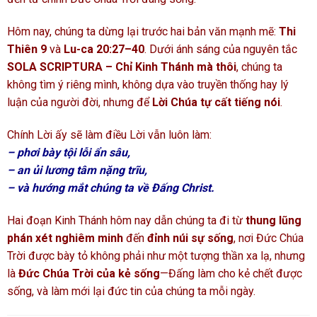
Hôm nay, chúng ta dừng lại trước hai bản văn mạnh mẽ:
Thi
Thiên 9
và
Lu-ca 20:27–40
. Dưới ánh sáng của nguyên tắc
SOLA SCRIPTURA – Chỉ Kinh Thánh mà thôi
, chúng ta
không tìm ý riêng mình, không dựa vào truyền thống hay lý
luận của người đời, nhưng để
Lời Chúa tự cất tiếng nói
.
Chính Lời ấy sẽ làm điều Lời vẫn luôn làm:
– phơi bày tội lỗi ẩn sâu,
– an ủi lương tâm nặng trĩu,
– và hướng mắt chúng ta về Đấng Christ.
Hai đoạn Kinh Thánh hôm nay dẫn chúng ta đi từ
thung lũng
phán xét nghiêm minh
đến
đỉnh núi sự sống
, nơi Đức Chúa
Trời được bày tỏ không phải như một tượng thần xa lạ, nhưng
là
Đức Chúa Trời của kẻ sống
—Đấng làm cho kẻ chết được
sống, và làm mới lại đức tin của chúng ta mỗi ngày.