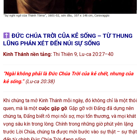
ĐỨC CHÚA TRỜI CỦA KẺ SỐNG – TỪ THUNG
LŨNG PHÁN XÉT ĐẾN NÚI SỰ SỐNG
Kinh Thánh nền tảng:
Thi Thiên 9; Lu-ca 20:27–40
“Ngài không phải là Đức Chúa Trời của kẻ chết, nhưng của
kẻ sống.”
(Lu-ca 20:38)
Khi chúng ta mở Kinh Thánh mỗi ngày, đó không chỉ là một thói
quen, mà là một
cuộc gặp gỡ
. Gặp gỡ với Đấng đã dựng nên
chúng ta, Đấng biết rõ mọi nỗi sợ, mọi tổn thương, và mọi khát
vọng sâu kín trong lòng. Chính trong những giờ phút yên lặng
trước Lời Chúa, chúng ta được mời bước vào sự thật – sự thật
đến từ chính Đức Chúa Trời đang sống.