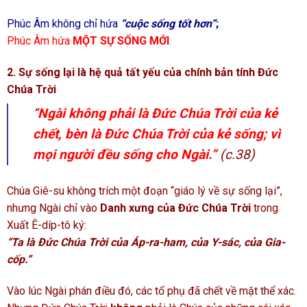
Phúc Âm không chỉ hứa
“cuộc sống tốt hơn”
;
Phúc Âm hứa
MỘT SỰ SỐNG MỚI
.
2. Sự sống lại là hệ quả tất yếu của chính bản tính Đức
Chúa Trời
“
Ngài không phải là Đức Chúa Trời của kẻ
chết, bèn là Đức Chúa Trời của kẻ sống; vì
mọi người đều sống cho Ngài.”
(c.38)
Chúa Giê-su không trích một đoạn “giáo lý về sự sống lại”,
nhưng Ngài chỉ vào
Danh xưng của Đức Chúa Trời
trong
Xuất Ê-díp-tô ký:
“Ta là Đức Chúa Trời của Áp-ra-ham, của Y-sác, của Gia-
cốp.”
Vào lúc Ngài phán điều đó, các tổ phụ đã chết về mặt thể xác.