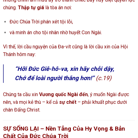
chúng.
Thập tự giá
là tòa án nơi:
Đức Chúa Trời phán xét tội lỗi,
và minh án cho tội nhân nhờ huyết Con Ngài.
Vì thế, lời cầu nguyện của Đa-vít cũng là lời cầu xin của Hội
Thánh hôm nay:
“Hỡi Đức Giê-hô-va, xin hãy chỗi dậy,
Chớ để loài người thắng hơn!”
(c.19)
Chúng ta cầu xin
Vương quốc Ngài đến
, ý muốn Ngài được
nên, và mọi kẻ thù – kể cả
sự chết
– phải khuất phục dưới
chân Đấng Christ.
SỰ SỐNG LẠI – Nền Tẳng Của Hy Vọng & Bản
Chất Của Đức Chúa Trời