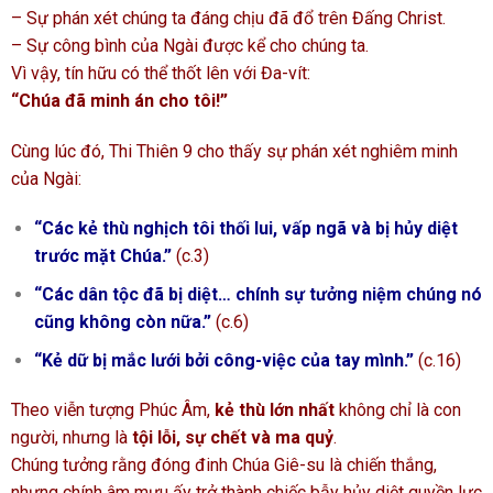
– Sự phán xét chúng ta đáng chịu đã đổ trên Đấng Christ.
– Sự công bình của Ngài được kể cho chúng ta.
Vì vậy, tín hữu có thể thốt lên với Đa-vít:
“Chúa đã minh án cho tôi!”
Cùng lúc đó, Thi Thiên 9 cho thấy sự phán xét nghiêm minh
của Ngài:
“Các kẻ thù nghịch tôi thối lui, vấp ngã và bị hủy diệt
trước mặt Chúa.”
(c.3)
“Các dân tộc đã bị diệt… chính sự tưởng niệm chúng nó
cũng không còn nữa.”
(c.6)
“Kẻ dữ bị mắc lưới bởi công-việc của tay mình.”
(c.16)
Theo viễn tượng Phúc Âm,
kẻ thù lớn nhất
không chỉ là con
người, nhưng là
tội lỗi, sự chết và ma quỷ
.
Chúng tưởng rằng đóng đinh Chúa Giê-su là chiến thắng,
nhưng chính âm mưu ấy trở thành chiếc bẫy hủy diệt quyền lực