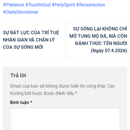
#Patience #TrustInGod #HolySpirit #Resurrection
#DailyDevotional
SỰ SỐNG LẠI KHÔNG CHỈ
SỰ BẤT LỰC CỦA TRÍ TUỆ
MỞ TUNG MỘ ĐÁ, MÀ CÒN
NHÂN GIAN VÀ CHÂN LÝ
ĐÁNH THỨC TÊN NGƯỜI
CỦA SỰ SỐNG MỚI
(Ngày 07.4.2026)
Trả lời
Email của bạn sẽ không được hiển thị công khai.
Các
trường bắt buộc được đánh dấu
*
Bình luận
*