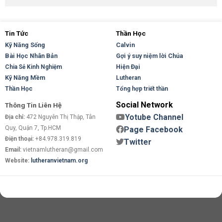
Tin Tức
Thần Học
Kỹ Năng Sống
Calvin
Bài Học Nhân Bản
Gợi ý suy niệm lời Chúa
Hiện Đại
Chia Sẻ Kinh Nghiệm
Kỹ Năng Mềm
Lutheran
Thần Học
Tổng hợp triết thần
Social Network
Thông Tin Liên Hệ
Yotube Channel
Địa chỉ:
472 Nguyễn Thị Thập, Tân
Quy, Quận 7, Tp.HCM
Page Facebook
Điện thoại:
+84.978.319.819
Twitter
Email:
vietnamlutheran@gmail.com
Website:
lutheranvietnam.org
Copyright 2026 ©
Flatsome Theme