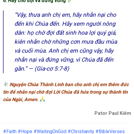
6. Hãy chờ đợi và đứng vững
“Vậy, thưa anh chị em, hãy nhẫn nại cho
đến khi Chúa đến. Hãy xem người nông
dân: họ chờ đợi đất sinh hoa lợi quý giá,
kiên nhẫn chờ những cơn mưa đầu mùa
và cuối mùa. Anh chị em cũng vậy, hãy
nhẫn nại và đứng vững, vì Chúa đã đến
gần.”
— (Gia-cơ 5:7-8)
Nguyện Chúa Thánh Linh ban cho anh chị em thêm đức
tin để nhẫn nại chờ đợi Lời Chúa đã hứa trong sự thành tín
của Ngài, Amen.
Pator Paul Kiêm
#Faith #Hope #WaitingOnGod #Christianity #BibleVerses