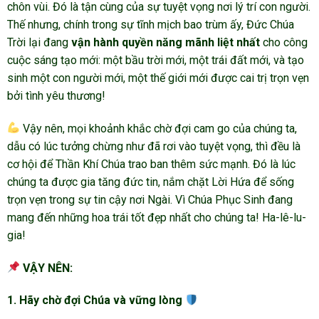
chôn vùi. Đó là tận cùng của sự tuyệt vọng nơi lý trí con người.
Thế nhưng, chính trong sự tĩnh mịch bao trùm ấy, Đức Chúa
Trời lại đang
vận hành quyền năng mãnh liệt nhất
cho công
cuộc sáng tạo mới: một bầu trời mới, một trái đất mới, và tạo
sinh một con người mới, một thế giới mới được cai trị trọn vẹn
bởi tình yêu thương!
Vậy nên, mọi khoảnh khắc chờ đợi cam go của chúng ta,
dẫu có lúc tưởng chừng như đã rơi vào tuyệt vọng, thì đều là
cơ hội để Thần Khí Chúa trao ban thêm sức mạnh. Đó là lúc
chúng ta được gia tăng đức tin, nắm chặt Lời Hứa để sống
trọn vẹn trong sự tin cậy nơi Ngài. Vì Chúa Phục Sinh đang
mang đến những hoa trái tốt đẹp nhất cho chúng ta! Ha-lê-lu-
gia!
VẬY NÊN:
1. Hãy chờ đợi Chúa và vững lòng