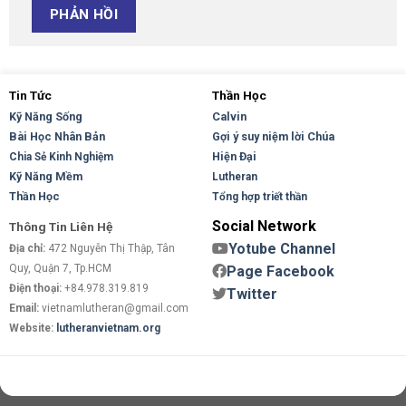
Tin Tức
Thần Học
Kỹ Năng Sống
Calvin
Bài Học Nhân Bản
Gợi ý suy niệm lời Chúa
Hiện Đại
Chia Sẻ Kinh Nghiệm
Kỹ Năng Mềm
Lutheran
Thần Học
Tổng hợp triết thần
Social Network
Thông Tin Liên Hệ
Yotube Channel
Địa chỉ:
472 Nguyễn Thị Thập, Tân
Quy, Quận 7, Tp.HCM
Page Facebook
Điện thoại:
+84.978.319.819
Twitter
Email:
vietnamlutheran@gmail.com
Website:
lutheranvietnam.org
Copyright 2026 ©
Flatsome Theme