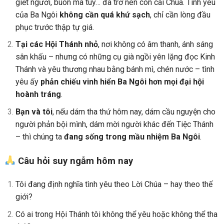
giết người, buôn ma túy… đã trở nên con cái Chúa. Tình yêu
của Ba Ngôi
không cần quá khứ sạch
, chỉ cần lòng đầu
phục trước thập tự giá.
Tại các Hội Thánh nhỏ
, nơi không có âm thanh, ánh sáng
sân khấu – nhưng có những cụ già ngồi yên lặng đọc Kinh
Thánh và yêu thương nhau bằng bánh mì, chén nước – tình
yêu ấy
phản chiếu vinh hiển Ba Ngôi hơn mọi đại hội
hoành tráng
.
Bạn và tôi
, nếu dám tha thứ hôm nay, dám cầu nguyện cho
người phản bội mình, dám mời người khác đến Tiệc Thánh
– thì chúng ta
đang sống trong mầu nhiệm Ba Ngôi
.
Câu hỏi suy ngẫm hôm nay
Tôi đang định nghĩa tình yêu theo Lời Chúa – hay theo thế
giới?
Có ai trong Hội Thánh tôi không thể yêu hoặc không thể tha