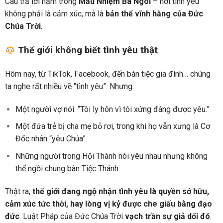
Câu trả lời nằm trong
Mầu Nhiệm Ba Ngôi
– nơi tình yêu
không phải là cảm xúc, mà là
bản thể vĩnh hằng của Đức
Chúa Trời
.
Thế giới không biết tình yêu thật
Hôm nay, từ TikTok, Facebook, đến bàn tiệc gia đình… chúng
ta nghe rất nhiều về “tình yêu”. Nhưng:
Một người vợ nói: “Tôi ly hôn vì tôi xứng đáng được yêu.”
Một đứa trẻ bị cha mẹ bỏ rơi, trong khi họ vẫn xưng là Cơ
Đốc nhân “yêu Chúa”.
Những người trong Hội Thánh nói yêu nhau nhưng không
thể ngồi chung bàn Tiệc Thánh.
Thật ra,
thế giới đang ngộ nhận tình yêu là quyền sở hữu,
cảm xúc tức thời, hay lòng vị kỷ được che giấu bằng đạo
đức
. Luật Pháp của Đức Chúa Trời
vạch trần sự giả dối đó
.