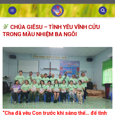
Skip
to
content
CHÚA GIÊSU – TÌNH YÊU VĨNH CỬU
TRONG MẦU NHIỆM BA NGÔI
“Cha đã yêu Con trước khi sáng thế… để tình