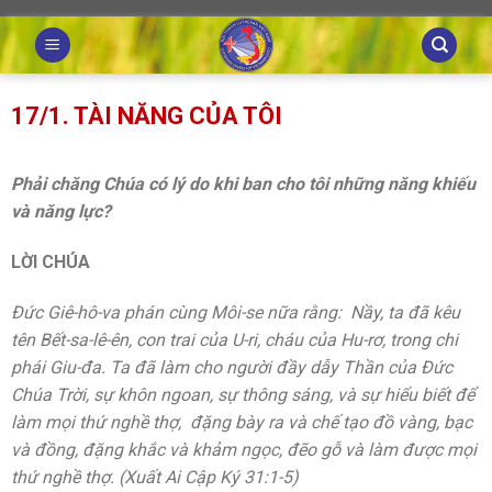
Skip
to
content
17/1. TÀI NĂNG CỦA TÔI
Phải chăng Chúa có lý do khi ban cho tôi những năng khiếu
và năng lực?
LỜI CHÚA
Đức Giê-hô-va phán cùng Môi-se nữa rằng: Nầy, ta đã kêu
tên Bết-sa-lê-ên, con trai của U-ri, cháu của Hu-rơ, trong chi
phái Giu-đa. Ta đã làm cho người đầy dẫy Thần của Đức
Chúa Trời, sự khôn ngoan, sự thông sáng, và sự hiểu biết để
làm mọi thứ nghề thợ, đặng bày ra và chế tạo đồ vàng, bạc
và đồng, đặng khắc và khảm ngọc, đẽo gỗ và làm được mọi
thứ nghề thợ. (Xuất Ai Cập Ký 31:1-5)