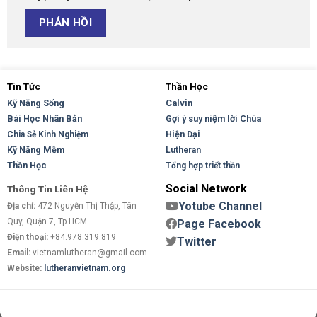
Tin Tức
Thần Học
Kỹ Năng Sống
Calvin
Bài Học Nhân Bản
Gợi ý suy niệm lời Chúa
Hiện Đại
Chia Sẻ Kinh Nghiệm
Kỹ Năng Mềm
Lutheran
Thần Học
Tổng hợp triết thần
Social Network
Thông Tin Liên Hệ
Yotube Channel
Địa chỉ:
472 Nguyễn Thị Thập, Tân
Quy, Quận 7, Tp.HCM
Page Facebook
Điện thoại:
+84.978.319.819
Twitter
Email:
vietnamlutheran@gmail.com
Website:
lutheranvietnam.org
Copyright 2026 ©
Flatsome Theme