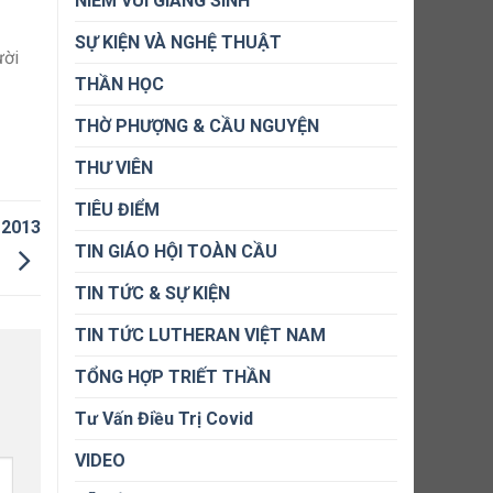
NIỀM VUI GIÁNG SINH
SỰ KIỆN VÀ NGHỆ THUẬT
ười
THẦN HỌC
THỜ PHƯỢNG & CẦU NGUYỆN
THƯ VIÊN
TIÊU ĐIỂM
 2013
TIN GIÁO HỘI TOÀN CẦU
TIN TỨC & SỰ KIỆN
TIN TỨC LUTHERAN VIỆT NAM
TỔNG HỢP TRIẾT THẦN
Tư Vấn Điều Trị Covid
VIDEO