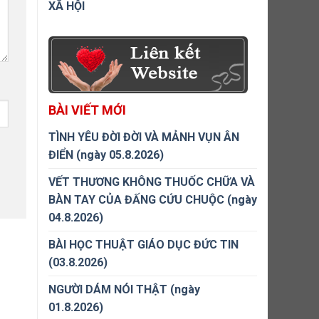
XÃ HỘI
BÀI VIẾT MỚI
TÌNH YÊU ĐỜI ĐỜI VÀ MẢNH VỤN ÂN
ĐIỂN (ngày 05.8.2026)
VẾT THƯƠNG KHÔNG THUỐC CHỮA VÀ
BÀN TAY CỦA ĐẤNG CỨU CHUỘC (ngày
04.8.2026)
BÀI HỌC THUẬT GIÁO DỤC ĐỨC TIN
(03.8.2026)
NGƯỜI DÁM NÓI THẬT (ngày
01.8.2026)