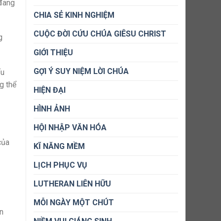
 đang
CHIA SẺ KINH NGHIỆM
CUỘC ĐỜI CỨU CHÚA GIÊSU CHRIST
g
GIỚI THIỆU
GỢI Ý SUY NIỆM LỜI CHÚA
ấu
g thể
HIỆN ĐẠI
HÌNH ẢNH
HỘI NHẬP VĂN HÓA
của
KĨ NĂNG MỀM
LỊCH PHỤC VỤ
LUTHERAN LIÊN HỮU
MỖI NGÀY MỘT CHÚT
n