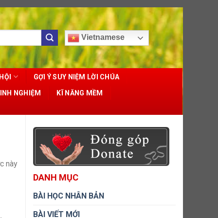
Vietnamese
HỘI
GỢI Ý SUY NIỆM LỜI CHÚA
KINH NGHIỆM
KĨ NĂNG MỀM
ớc này
DANH MỤC
BÀI HỌC NHÂN BẢN
BÀI VIẾT MỚI