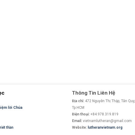
ọc
Thông Tin Liên Hệ
Địa chỉ:
472 Nguyễn Thị Thập, Tân Quy,
niệm lời Chúa
Tp.HCM
Điện thoại:
+84.978.319.819
Email:
vietnamlutheran@gmail.com
iết thần
Website:
lutheranvietnam.org