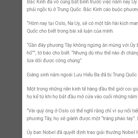
Bắc Kinh đã vô cùng bất bình trước việc năm nay Ủy
phải ngồi tù ở Trung Quốc. Bắc Kinh cáo buộc phươn
“Hôm nay tại Oslo, Na Uy, sẽ có một tấn hài kịch ma
Quốc cho biết trong bài xã luận của mình.
“Gần đây phương Tây không ngừng ăn mừng với Ủy b
hổ””, tờ báo cho biết. “Nhưng dù như thế nào đi chă
lừa dối được công chúng”.
Giáng sinh năm ngoái Lưu Hiểu Ba đã bị Trung Quốc 
Một trong những nền kinh tế hàng đầu thế giới coi g
họ kể từ khi họ bắt đầu mở cửa vào cuối những năm
“Vài quý ông ở Oslo có thể nghĩ rằng chỉ vì sự nổi ti
phương Tây, họ sẽ giành được một “tràng pháo tay”. 
Ủy ban Nobel đã quyết định trao giải thưởng Nobel 