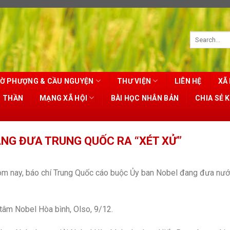
Ờ PHƯỢNG & CẦU NGUYỆN
THƯ VIỆN
LIÊN HỆ
XÃ 
T THẦN
MẠNG XÃ HỘI
BÀI HỌC NHÂN BẢN
CHIA SẺ 
NG ĐƯA TRUNG QUỐC RA “XÉT XỬ”
 hôm nay, báo chí Trung Quốc cáo buộc Ủy ban Nobel đang đưa nư
 tâm Nobel Hòa bình, Olso, 9/12.