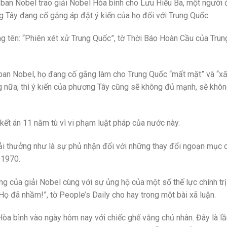
 ban Nobel trao giải Nobel Hòa bình cho Lưu Hiểu Ba, một người
g Tây đang cố gắng áp đặt ý kiến của họ đối với Trung Quốc.
ng tên: “Phiên xét xử Trung Quốc”, tờ Thời Báo Hoàn Cầu của Trun
an Nobel, họ đang cố gắng làm cho Trung Quốc “mất mặt” và “x
ng nữa, thì ý kiến của phương Tây cũng sẽ không đủ mạnh, sẽ khôn
kết án 11 năm tù vì vi phạm luật pháp của nước này.
iải thưởng như là sự phủ nhận đối với những thay đổi ngoạn mục 
 1970.
ếng của giải Nobel cùng với sự ủng hộ của một số thế lực chính trị
Họ đã nhầm!”, tờ People’s Daily cho hay trong một bài xã luận.
Hòa bình vào ngày hôm nay với chiếc ghế vắng chủ nhân. Đây là lầ