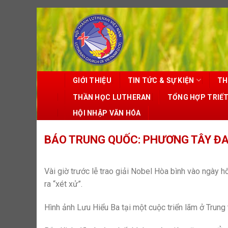
Skip
to
content
GIỚI THIỆU
TIN TỨC & SỰ KIỆN
TH
THẦN HỌC LUTHERAN
TỔNG HỢP TRIẾ
HỘI NHẬP VĂN HÓA
BÁO TRUNG QUỐC: PHƯƠNG TÂY ĐA
Vài giờ trước lễ trao giải Nobel Hòa bình vào ngày
ra “xét xử”.
Hình ảnh Lưu Hiểu Ba tại một cuộc triển lãm ở Trung