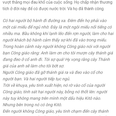
vượt thắng mọi đau khổ của cuộc sống. Họ chấp nhận thương
tích ở đời này để có được nước trời. Và họ đã thành công.
Có hai người bộ hành đi đường xa. Đêm đến họ phải vào
một cái miếu để ngủ nhờ. Đây là một ngôi miếu nổi tiếng có
nhiều ma. Bầu không khí lạnh lẽo đến rợn người, làm cho hai
người khách bộ hành cảm thấy sợ khi đã vào trong miếu.
Trong hoàn cảnh này người không Công giáo nói với người
bạn Công giáo rằng: Anh làm ơn cho tôi mượn cây thánh giá
đang đeo ở cổ anh đi. Tôi sợ quá! Hy vọng rằng cây Thánh
giá của anh sẽ làm cho tôi bớt sợ.
Người Công giáo đã gỡ thánh giá ra và đeo vào cổ cho
người bạn. Và hai người tiếp tục ngủ.
Trời về khuya, yêu tinh xuất hiện, nó rờ vào cổ của người
Công giáo, tính sát hại người này, bỗng nó thốt lên: người
này tuy không mang trên mình một dấu hiệu Kitô nào.
Nhưng bên trong nó có ông Kitô.
Đến người không Công giáo, yêu tinh chạm đến cây thánh