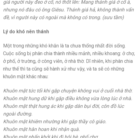
giá người này đeo ở cổ, nó thốt lên: Mang thánh giá ở cổ à,
nhưng nó đâu có ông Giêsu. Thánh giá hả, không thành vấn
đề, vì người này có ngoài mà không có trong. (sưu tầm)
Lý do khó nên thánh
Một trong những khó khăn là ta chưa thống nhất đời sống.
Cuộc sống bị phân chia thành nhiều mảnh, nhiều khoang: ở chợ,
ở phố, ở trường, ở công viên, ở nhà thờ. Dĩ nhiên, khi phân chia
như thế thì ta cũng sẽ hành xử như vậy, và ta sẽ có những
khuôn mặt khác nhau:
Khuôn mặt tức tối khi gặp chuyện không vui ở cuối nhà thờ.
Khuôn mặt hung dữ khi gặp điều không vừa lòng lúc ở nhà.
Khuôn mặt thật hung ác khi gặp dân bụi đời, côn đồ lúc
ngoài đường.
Khuôn mặt khiêm nhường khi gặp thầy cô giáo.
Khuôn mặt hân hoan khi nhận quà.
Khuôn mặt phấn khởi khi đi hội hè, phố chợ.