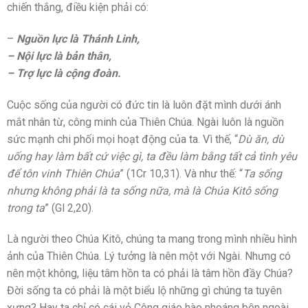
chiến thắng, điều kiện phải có:
–
Nguồn lực là Thánh Linh,
– Nội lực là bản thân,
– Trợ lực là cộng đoàn.
Cuộc sống của người có đức tin là luôn đặt mình dưới ánh
mắt nhân từ, công minh của Thiên Chúa. Ngài luôn là nguồn
sức mạnh chi phối mọi hoạt động của ta. Vì thế, “
Dù ăn, dù
uống hay làm bất cứ việc gì, ta đều làm bằng tất cả tình yêu
để tôn vinh Thiên Chúa
” (1Cr 10,31). Và như thế: “
Ta sống
nhưng không phải là ta sống nữa, mà là Chúa Kitô sống
trong ta
” (Gl 2,20).
Là người theo Chúa Kitô, chúng ta mang trong mình nhiều hình
ảnh của Thiên Chúa. Lý tưởng là nên một với Ngài. Nhưng có
nên một không, liệu tâm hồn ta có phải là tâm hồn đầy Chúa?
Đời sống ta có phải là một biểu lộ những gì chúng ta tuyên
xưng? Hay ta chỉ có cái vỏ Công giáo hào nhoáng bên ngoài,