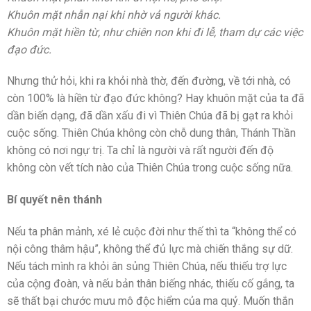
Khuôn mặt nhẫn nại khi nhờ vả người khác.
Khuôn mặt hiền từ, như chiên non khi đi lễ, tham dự các việc
đạo đức.
Nhưng thử hỏi, khi ra khỏi nhà thờ, đến đường, về tới nhà, có
còn 100% là hiền từ đạo đức không? Hay khuôn mặt của ta đã
dần biến dạng, đã dần xấu đi vì Thiên Chúa đã bị gạt ra khỏi
cuộc sống. Thiên Chúa không còn chỗ dung thân, Thánh Thần
không có nơi ngự trị. Ta chỉ là người và rất người đến độ
không còn vết tích nào của Thiên Chúa trong cuộc sống nữa.
Bí quyết nên thánh
Nếu ta phân mảnh, xé lẻ cuộc đời như thế thì ta “không thể có
nội công thâm hậu”, không thể đủ lực mà chiến thắng sự dữ.
Nếu tách mình ra khỏi ân sủng Thiên Chúa, nếu thiếu trợ lực
của cộng đoàn, và nếu bản thân biếng nhác, thiếu cố gắng, ta
sẽ thất bại chước mưu mô độc hiểm của ma quỷ. Muốn thắn