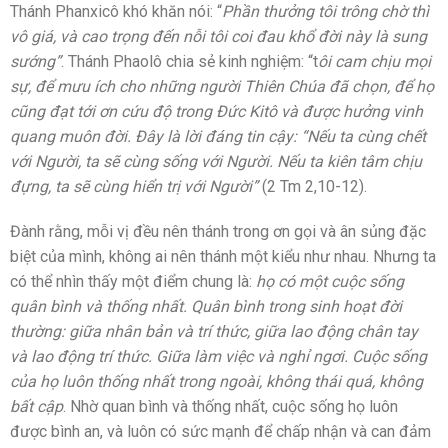
Thánh Phanxicô khó khăn nói: “
Phần thưởng tôi trông chờ thì
vô giá, và cao trọng đến nỗi tôi coi đau khổ đời này là sung
sướng”
. Thánh Phaolô chia sẻ kinh nghiệm: “t
ôi cam chịu mọi
sự, để mưu ích cho những người Thiên Chúa đã chọn, để họ
cũng đạt tới ơn cứu độ trong Đức Kitô và được hưởng vinh
quang muôn đời. Đây là lời đáng tin cậy: “Nếu ta cùng chết
với Người, ta sẽ cùng sống với Người. Nếu ta kiên tâm chịu
đựng, ta sẽ cùng hiển trị với Người”
(2 Tm 2,10-12).
Đành rằng, mỗi vị đều nên thánh trong ơn gọi và ân sủng đặc
biệt của mình, không ai nên thánh một kiểu như nhau. Nhưng ta
có thể nhìn thấy một điểm chung là:
họ có một cuộc sống
quân bình và thống nhất. Quân bình trong sinh hoạt đời
thường: giữa nhân bản và trí thức, giữa lao động chân tay
và lao động trí thức. Giữa làm việc và nghỉ ngơi. Cuộc sống
của họ luôn thống nhất trong ngoài, không thái quá, không
bất cập
. Nhờ quan bình và thống nhất, cuộc sống họ luôn
được bình an, và luôn có sức mạnh để chấp nhận và can đảm