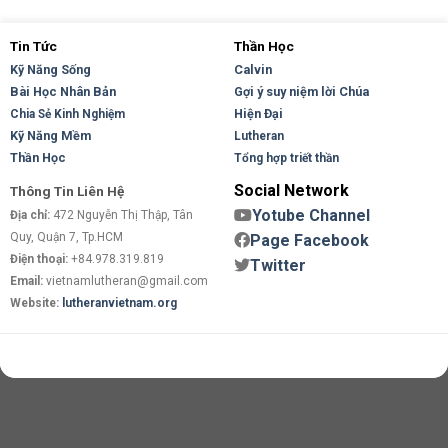
Tin Tức
Thần Học
Kỹ Năng Sống
Calvin
Bài Học Nhân Bản
Gợi ý suy niệm lời Chúa
Hiện Đại
Chia Sẻ Kinh Nghiệm
Kỹ Năng Mềm
Lutheran
Thần Học
Tổng hợp triết thần
Social Network
Thông Tin Liên Hệ
Yotube Channel
Địa chỉ:
472 Nguyễn Thị Thập, Tân
Quy, Quận 7, Tp.HCM
Page Facebook
Điện thoại:
+84.978.319.819
Twitter
Email:
vietnamlutheran@gmail.com
Website:
lutheranvietnam.org
Copyright 2026 ©
Flatsome Theme