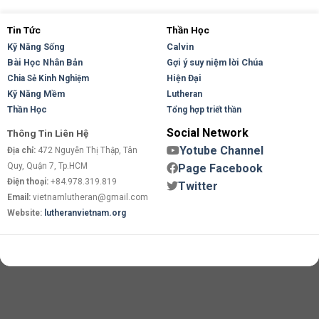
Tin Tức
Thần Học
Kỹ Năng Sống
Calvin
Bài Học Nhân Bản
Gợi ý suy niệm lời Chúa
Hiện Đại
Chia Sẻ Kinh Nghiệm
Kỹ Năng Mềm
Lutheran
Thần Học
Tổng hợp triết thần
Social Network
Thông Tin Liên Hệ
Yotube Channel
Địa chỉ:
472 Nguyễn Thị Thập, Tân
Quy, Quận 7, Tp.HCM
Page Facebook
Điện thoại:
+84.978.319.819
Twitter
Email:
vietnamlutheran@gmail.com
Website:
lutheranvietnam.org
Copyright 2026 ©
Flatsome Theme