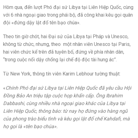
Hôm qua, đến lượt Phó đại sứ Libya tại Liên Hiệp Quốc, cùng
với 6 nhà ngoại giao trong phái bộ, đã công khai kêu gọi quân
đội «đứng dậy lật đổ tên bạo chúa».
Theo tin giờ chót, hai Đại sứ của Libya tại Pháp và Unesco,
không từ chức, nhưng, theo một nhân viên Unesco tại Paris,
hai viên chức kể trên đã tuyên bố, đứng về phía nhân dân,
“trong cuộc nổi dậy chống lại chế độ độc tài hung ác”.
Từ New York, thông tín viên Karim Lebhour tường thuật:
«
Chính Phó đại sứ Libya tại Liên Hiệp Quốc đã yêu cầu Hội
Đồng Bảo An triệu tập cuộc họp khẩn cấp. Ông Ibrahim
Dabbashi, cùng nhiều nhà ngoại giao khác của Libya tại
Liên Hiệp Quốc, thông báo: từ nay họ đứng vào hàng ngũ
của phong trào biểu tình và kêu gọi lật đổ chế Kahdafi, mà
họ gọi là «tên bạo chúa».