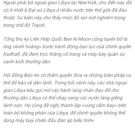
Ngoài phái bộ ngoại giao Libya tại NewYork, cho đến nay đã
có ít nhất 6 Đại sứ Libya ở nhiều nước trên thế giới đã đào
thoát. Sự kiện này cho thấy mức độ rạn nứt nghiêm trọng
trong chế độ Tripoli.
Tổng thư ký Liên Hiệp Quốc Ban Ki-Moon cũng tuyên bố là
ông «kinh hoàng» trước hành động bạo lực của chính quyền
Kadhafi, đã đem trực thăng võ trang và máy bay quân sự
oanh kích thường dân.
Hội đồng Bảo An có thẩm quyền đưa ra những biện pháp cụ
thể để bảo vệ dân lành. Trong bối cảnh này, các nhà ngoại
giao Libya kêu gọi mở các hành lang nhân đạo để cho
thường dân Libya có thể chạy sang các nước láng giềng
lánh nạn. Họ cũng đề nghị thành lập «vùng cấm bay» trên
toàn bộ không phận của Libya, để chính quyền không thể
dùng máy bay chiến đấu đàn áp biểu tình
».