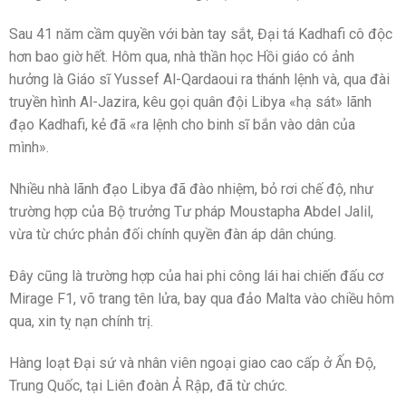
Sau 41 năm cầm quyền với bàn tay sắt, Đại tá Kadhafi cô độc
hơn bao giờ hết. Hôm qua, nhà thần học Hồi giáo có ảnh
hưởng là Giáo sĩ Yussef Al-Qardaoui ra thánh lệnh và, qua đài
truyền hình Al-Jazira, kêu gọi quân đội Libya «hạ sát» lãnh
đạo Kadhafi, kẻ đã «ra lệnh cho binh sĩ bắn vào dân của
mình».
Nhiều nhà lãnh đạo Libya đã đào nhiệm, bỏ rơi chế độ, như
trường hợp của Bộ trưởng Tư pháp Moustapha Abdel Jalil,
vừa từ chức phản đối chính quyền đàn áp dân chúng.
Đây cũng là trường hợp của hai phi công lái hai chiến đấu cơ
Mirage F1, võ trang tên lửa, bay qua đảo Malta vào chiều hôm
qua, xin tỵ nạn chính trị.
Hàng loạt Đại sứ và nhân viên ngoại giao cao cấp ở Ấn Độ,
Trung Quốc, tại Liên đoàn Ả Rập, đã từ chức.