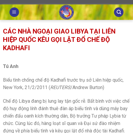
Skip
to
content
CÁC NHÀ NGOẠI GIAO LIBYA TẠI LIÊN
HIỆP QUỐC KÊU GỌI LẬT ĐỔ CHẾ ĐỘ
KADHAFI
Tú Anh
Biểu tình chống chế độ Kadhafi trước trụ sở Liên hiệp quốc,
New York, 21/2/2011 (
REUTERS
/Andrew Burton)
Chế độ Libya đang bị lung lay tận gốc rễ. Bất bình với việc chế
độ huy động lính đánh thuê đàn áp biểu tình và dùng máy bay
chiến đấu oanh kích thường dân, Bộ trưởng Tư pháp Lybia từ
chức. Cùng lúc đó, hàng loạt sĩ quan và Đại sứ đào nhiệm
đứng về phía biểu tình và kêu gọi lật đổ nhà độc tài Kadhafi.