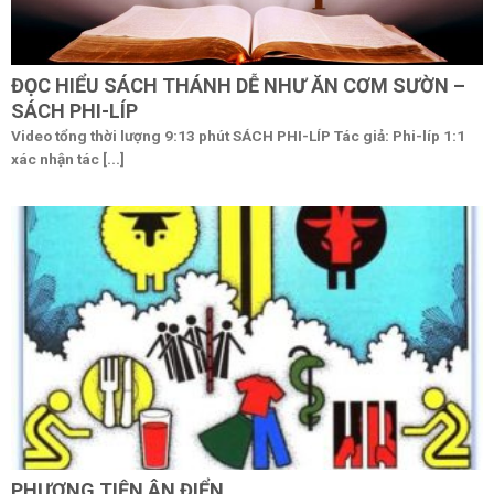
ĐỌC HIỂU SÁCH THÁNH DỄ NHƯ ĂN CƠM SƯỜN –
SÁCH PHI-LÍP
Video tổng thời lượng 9:13 phút SÁCH PHI-LÍP Tác giả: Phi-líp 1:1
xác nhận tác [...]
PHƯƠNG TIỆN ÂN ĐIỂN