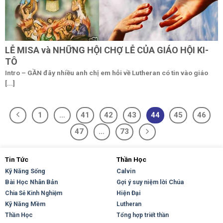
LỄ MISA và NHỮNG HỘI CHỢ LỄ CỦA GIÁO HỘI KI-
TÔ
Intro – GẦN đây nhiều anh chị em hỏi về Lutheran có tin vào giáo
[...]
1
…
41
42
43
44
45
46
47
…
73
Tin Tức
Thần Học
Kỹ Năng Sống
Calvin
Bài Học Nhân Bản
Gợi ý suy niệm lời Chúa
Hiện Đại
Chia Sẻ Kinh Nghiệm
Kỹ Năng Mềm
Lutheran
Thần Học
Tổng hợp triết thần