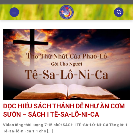
Skip
to
content
ĐỌC HIỂU SÁCH THÁNH DỄ NHƯ ĂN CƠM
SƯỜN – SÁCH I TÊ-SA-LÔ-NI-CA
Video tổng thời lượng 7:15 phút SÁCH I TÊ-SA-LÔ-NI-CA Tác giả: 1
Tê-sa-lô-ni-ca 1:1 cho [...]