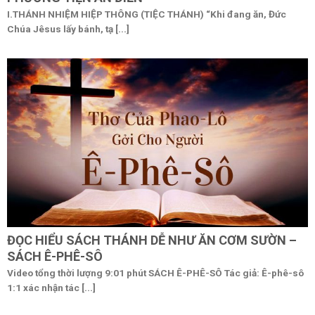
I.THÁNH NHIỆM HIỆP THÔNG (TIỆC THÁNH) “Khi đang ăn, Đức
Chúa Jêsus lấy bánh, tạ [...]
ĐỌC HIỂU SÁCH THÁNH DỄ NHƯ ĂN CƠM SƯỜN –
SÁCH Ê-PHÊ-SÔ
Video tổng thời lượng 9:01 phút SÁCH Ê-PHÊ-SÔ Tác giả: Ê-phê-sô
1:1 xác nhận tác [...]