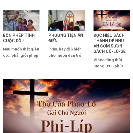
BỐN PHÉP TÍNH
PHƯƠNG TIỆN ÂN
ĐỌC HIỂU SÁCH
CUỘC ĐỜI!
ĐIỂN
THÁNH DỄ NHƯ
ĂN CƠM SƯỜN –
Nếu muốn thật giàu
“Vậy, hãy đi khiến
SÁCH CÔ-LÔ-SE
có… phải giỏi phép
cho muôn dân trở
Video tổng thời
tính NHÂN (nhân
nên môn đồ Ta.
lượng 8:05 phút
bản, nhân cách,
Hãy báp-tem họ
SÁCH CÔ-LÔ-SE
nhân [...]
[...]
Tác giả: Sứ đồ
Phao-lô viết phần
[...]