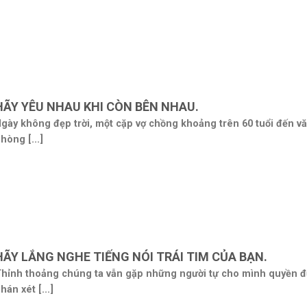
HÃY YÊU NHAU KHI CÒN BÊN NHAU.
gày không đẹp trời, một cặp vợ chồng khoảng trên 60 tuổi đến v
hòng [...]
HÃY LẮNG NGHE TIẾNG NÓI TRÁI TIM CỦA BẠN.
hỉnh thoảng chúng ta vẫn gặp những người tự cho mình quyền 
hán xét [...]