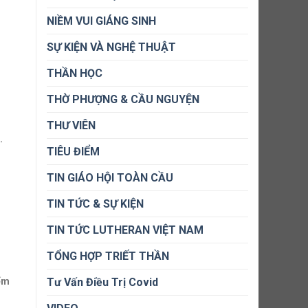
NIỀM VUI GIÁNG SINH
SỰ KIỆN VÀ NGHỆ THUẬT
THẦN HỌC
THỜ PHƯỢNG & CẦU NGUYỆN
THƯ VIÊN
.
TIÊU ĐIỂM
TIN GIÁO HỘI TOÀN CẦU
TIN TỨC & SỰ KIỆN
TIN TỨC LUTHERAN VIỆT NAM
TỔNG HỢP TRIẾT THẦN
ểm
Tư Vấn Điều Trị Covid