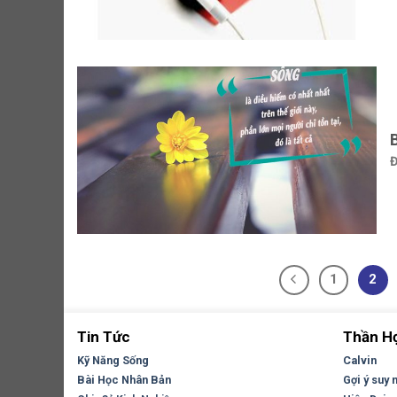
Đ
1
2
Tin Tức
Thần H
Kỹ Năng Sống
Calvin
Bài Học Nhân Bản
Gợi ý suy 