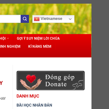
Vietnamese
HỘI
GỢI Ý SUY NIỆM LỜI CHÚA
KINH NGHIỆM
KĨ NĂNG MỀM
Y
DANH MỤC
HAY
BÀI HỌC NHÂN BẢN