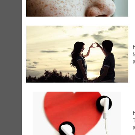
N
p
T
p