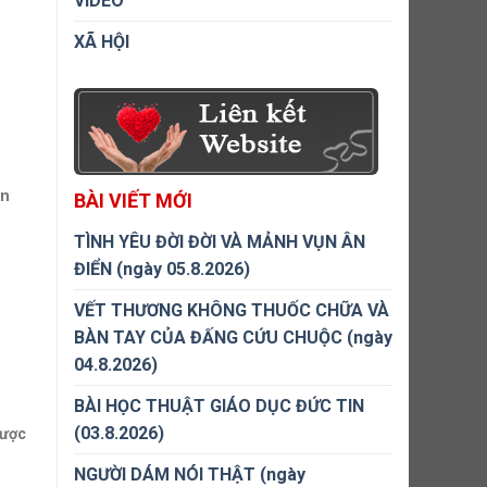
VIDEO
XÃ HỘI
ăn
BÀI VIẾT MỚI
TÌNH YÊU ĐỜI ĐỜI VÀ MẢNH VỤN ÂN
ĐIỂN (ngày 05.8.2026)
VẾT THƯƠNG KHÔNG THUỐC CHỮA VÀ
BÀN TAY CỦA ĐẤNG CỨU CHUỘC (ngày
04.8.2026)
BÀI HỌC THUẬT GIÁO DỤC ĐỨC TIN
(03.8.2026)
được
NGƯỜI DÁM NÓI THẬT (ngày