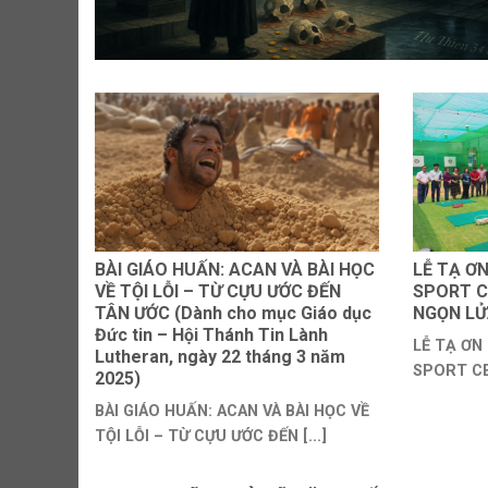
BÀI GIÁO HUẤN: ACAN VÀ BÀI HỌC
LỄ TẠ Ơ
VỀ TỘI LỖI – TỪ CỰU ƯỚC ĐẾN
SPORT C
TÂN ƯỚC (Dành cho mục Giáo dục
NGỌN LỬ
Đức tin – Hội Thánh Tin Lành
LỄ TẠ ƠN
Lutheran, ngày 22 tháng 3 năm
SPORT C
2025)
LỬA HY [..
BÀI GIÁO HUẤN: ACAN VÀ BÀI HỌC VỀ
TỘI LỖI – TỪ CỰU ƯỚC ĐẾN [...]