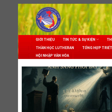
Skip
to
content
GIỚI THIỆU
TIN TỨC & SỰ KIỆN
TH
THẦN HỌC LUTHERAN
TỔNG HỢP TRIẾ
HỘI NHẬP VĂN HÓA