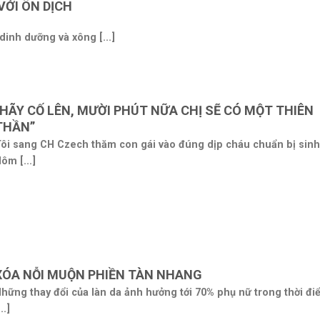
ỚI ÔN DỊCH
inh dưỡng và xông [...]
“HÃY CỐ LÊN, MƯỜI PHÚT NỮA CHỊ SẼ CÓ MỘT THIÊN
THẦN”
ôi sang CH Czech thăm con gái vào đúng dịp cháu chuẩn bị sinh
ôm [...]
XÓA NỖI MUỘN PHIỀN TÀN NHANG
hững thay đổi của làn da ảnh hưởng tới 70% phụ nữ trong thời đi
...]