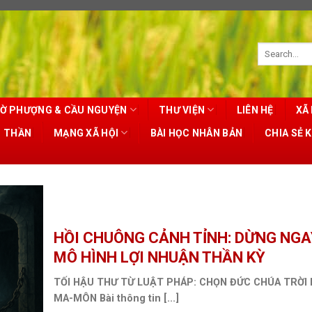
Ờ PHƯỢNG & CẦU NGUYỆN
THƯ VIỆN
LIÊN HỆ
XÃ 
T THẦN
MẠNG XÃ HỘI
BÀI HỌC NHÂN BẢN
CHIA SẺ 
HỒI CHUÔNG CẢNH TỈNH: DỪNG NGA
MÔ HÌNH LỢI NHUẬN THẦN KỲ
TỐI HẬU THƯ TỪ LUẬT PHÁP: CHỌN ĐỨC CHÚA TRỜI 
MA-MÔN Bài thông tin [...]