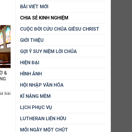
BÀI VIẾT MỚI
CHIA SẺ KINH NGHIỆM
CUỘC ĐỜI CỨU CHÚA GIÊSU CHRIST
GIỚI THIỆU
GỢI Ý SUY NIỆM LỜI CHÚA
HIỆN ĐẠI
Ờ &
HÌNH ẢNH
ÚNG
HỘI NHẬP VĂN HÓA
á bài
KĨ NĂNG MỀM
LỊCH PHỤC VỤ
LUTHERAN LIÊN HỮU
MỖI NGÀY MỘT CHÚT