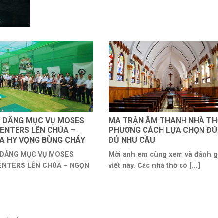
N DÂNG MỤC VỤ MOSES
MA TRẬN ÂM THANH NHÀ TH
ENTERS LÊN CHÚA –
PHƯƠNG CÁCH LỰA CHỌN Đ
A HY VỌNG BÙNG CHÁY
ĐỦ NHU CẦU
 DÂNG MỤC VỤ MOSES
Mời anh em cùng xem và đánh gi
ENTERS LÊN CHÚA – NGỌN
viết này. Các nhà thờ có [...]
.]