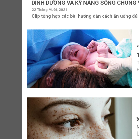
DINH DƯỠNG VÀ KỸ NĂNG SỐNG CHUNG V
22 Tháng Mười, 2021
Clip tổng hợp các bài hướng dẫn cách ăn uống đủ d
T
H
N
[