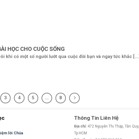
BÀI HỌC CHO CUỘC SỐNG
ôi khi có một số người lướt qua cuộc đời bạn và ngay tức khắc [...
3
4
5
…
8
ọc
Thông Tin Liên Hệ
Địa chỉ:
472 Nguyễn Thị Thập, Tân Quy,
niệm lời Chúa
Tp.HCM