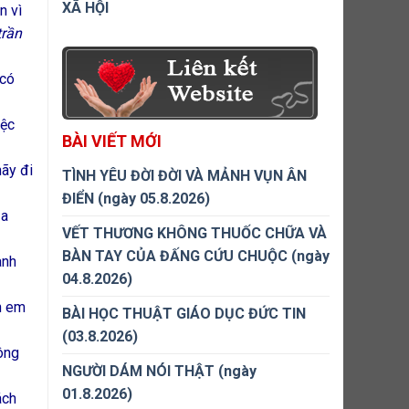
XÃ HỘI
n vì
trần
 có
iệc
BÀI VIẾT MỚI
hãy đi
TÌNH YÊU ĐỜI ĐỜI VÀ MẢNH VỤN ÂN
ĐIỂN (ngày 05.8.2026)
ủa
VẾT THƯƠNG KHÔNG THUỐC CHỮA VÀ
BÀN TAY CỦA ĐẤNG CỨU CHUỘC (ngày
ành
04.8.2026)
h em
BÀI HỌC THUẬT GIÁO DỤC ĐỨC TIN
(03.8.2026)
ông
NGƯỜI DÁM NÓI THẬT (ngày
01.8.2026)
ách