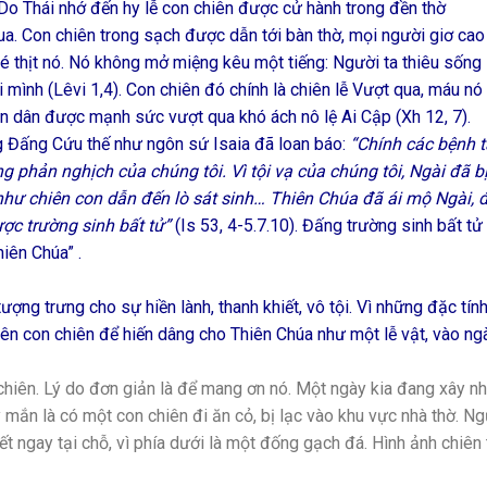
 Do Thái nhớ đến hy lễ con chiên được cử hành trong đền thờ
ua. Con chiên trong sạch được dẫn tới bàn thờ, mọi người giơ cao
 xé thịt nó. Nó không mở miệng kêu một tiếng: Người ta thiêu sống
i mình (Lêvi 1,4). Con chiên đó chính là chiên lễ Vượt qua, máu nó
oàn dân được mạnh sức vượt qua khó ách nô lệ Ai Cập (Xh 12, 7).
ng Đấng Cứu thế như ngôn sứ Isaia đã loan báo:
“Chính các bệnh t
g phản nghịch của chúng tôi. Vì tội vạ của chúng tôi, Ngài đã b
hư chiên con dẫn đến lò sát sinh… Thiên Chúa đã ái mộ Ngài, 
ược trường sinh bất tử”
(Is 53, 4-5.7.10). Đấng trường sinh bất tử
iên Chúa” .
tượng trưng cho sự hiền lành, thanh khiết, vô tội. Vì những đặc tín
 lên con chiên để hiến dâng cho Thiên Chúa như một lễ vật, vào ng
chiên. Lý do đơn giản là để mang ơn nó. Một ngày kia đang xây nh
 mắn là có một con chiên đi ăn cỏ, bị lạc vào khu vực nhà thờ. N
ết ngay tại chỗ, vì phía dưới là một đống gạch đá. Hình ảnh chiên 