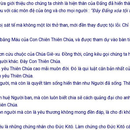
ừa giới thiệu cho chúng ta chính là hiện thân của Đấng đã hiến thâ
iệu với các môn đệ của ông và cho mọi người :
“Đây Đấng xóa tội 
ị sát tế mà không một lời thở than, mới đền thay được tội lỗi. Chỉ
a bằng Máu của Con Chiên Thiên Chúa, và được tham dự vào bàn t
ơn cứu chuộc của Chúa Giê-xu. Đồng thời, cũng kêu gọi chúng ta 
gười khác. Đây Con Thiên Chúa.
ình yêu Thiên Chúa cao mãi muôn đời. Đó là qui luật căn bản nhất c
nh yêu Thiên Chúa.
 Người, mà còn là quyết tâm sống hiến thân như Người đã sống. Th
ân huệ Người ban, mà còn luôn biết chia sẽ cách quảng đại cho an
iên Chúa.
con người mà còn là yêu thương không mong đền đáp, là cho đi kh
 đều là những chứng nhân cho Đức Kitô. Làm chứng cho Đức Kitô c