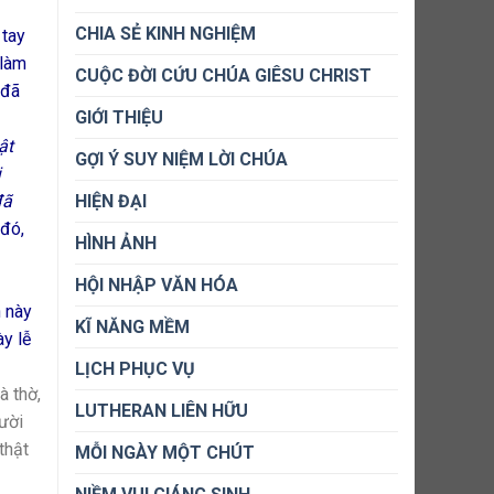
CHIA SẺ KINH NGHIỆM
 tay
 làm
CUỘC ĐỜI CỨU CHÚA GIÊSU CHRIST
 đã
GIỚI THIỆU
ật
GỢI Ý SUY NIỆM LỜI CHÚA
ị
đã
HIỆN ĐẠI
 đó,
HÌNH ẢNH
HỘI NHẬP VĂN HÓA
h này
KĨ NĂNG MỀM
ày lễ
LỊCH PHỤC VỤ
à thờ,
LUTHERAN LIÊN HỮU
gười
thật
MỖI NGÀY MỘT CHÚT