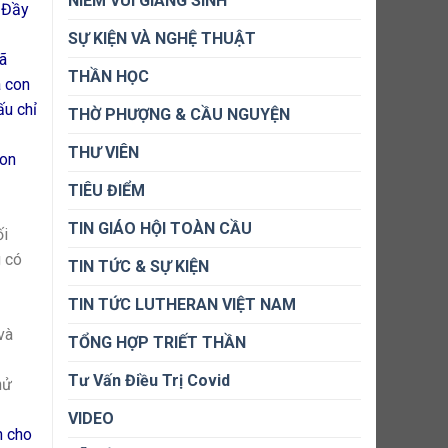
NIỀM VUI GIÁNG SINH
i Đầy
SỰ KIỆN VÀ NGHỆ THUẬT
đã
THẦN HỌC
à con
ấu chỉ
THỜ PHƯỢNG & CẦU NGUYỆN
THƯ VIÊN
con
TIÊU ĐIỂM
TIN GIÁO HỘI TOÀN CẦU
ối
g có
TIN TỨC & SỰ KIỆN
TIN TỨC LUTHERAN VIỆT NAM
và
TỔNG HỢP TRIẾT THẦN
Tư Vấn Điều Trị Covid
hử
VIDEO
h cho