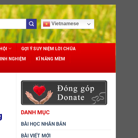
Vietnamese
HỘI
GỢI Ý SUY NIỆM LỜI CHÚA
KINH NGHIỆM
KĨ NĂNG MỀM
DANH MỤC
g
BÀI HỌC NHÂN BẢN
BÀI VIẾT MỚI