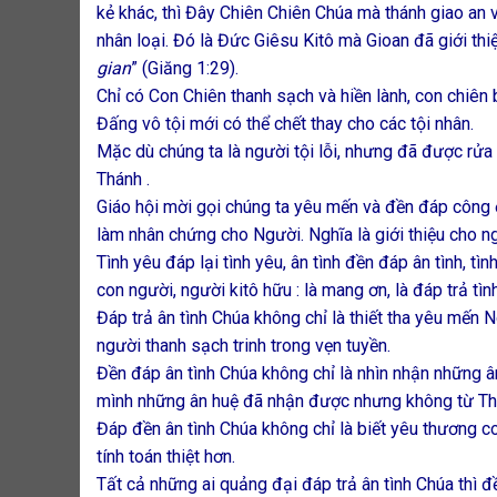
kẻ khác, thì Đây Chiên Chiên Chúa mà thánh giao an v
nhân loại. Đó là Đức Giêsu Kitô mà Gioan đã giới th
gian
” (Giăng 1:29).
Chỉ có Con Chiên thanh sạch và hiền lành, con chiên b
Đấng vô tội mới có thể chết thay cho các tội nhân.
Mặc dù chúng ta là người tội lỗi, nhưng đã được rử
Thánh .
Giáo hội mời gọi chúng ta yêu mến và đền đáp công 
làm nhân chứng cho Người. Nghĩa là giới thiệu cho n
Tình yêu đáp lại tình yêu, ân tình đền đáp ân tình, t
con người, người kitô hữu : là mang ơn, là đáp trả tì
Đáp trả ân tình Chúa không chỉ là thiết tha yêu mến
người thanh sạch trinh trong vẹn tuyền.
Đền đáp ân tình Chúa không chỉ là nhìn nhận những 
mình những ân huệ đã nhận được nhưng không từ Th
Đáp đền ân tình Chúa không chỉ là biết yêu thương 
tính toán thiệt hơn.
Tất cả những ai quảng đại đáp trả ân tình Chúa thì