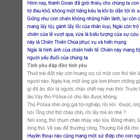
Hôm nay, thánh Gioan đã giới thiêụ cho chúng ta con
tớ đau khổ, không một tiếng kêu la khi bị dẫn tới lò s
Giống như con chiên không những hiền lành, lại còn 
mang lấy tội, gánh lấy lỗi của nhân loại, Ngài còn t
chiên của lễ vượt qua, vừa là biểu tượng của sự cứu 
này là Chiên Thiên Chúa phục vụ và hiến mạng.
Ngài là hình ảnh của chiên hiến tế. Chiên này mang t
người yếu đuối của chúng ta.
Tình yêu đáp đền tình yêu
Thuở trái đất này còn hoang sơ, có một con thỏ tên là
người nào. Ngày kia, một ông già lom khom chống gậy
gì để ăn, đói lả người, chắc chết nay mai thôi. Trước
lâu.Vậy thỏ Pôlixa có cho lão được không.
Thỏ Pôlixa nhìn ông già tội nghiệp, rồi nói : Được, ôn
nói: Ông chờ thịt cháu chín, rồi lấy mà ăn nhé ?
Nói xong, thỏ chụm chân nhảy vào lửa. Bỗng nhiên, lửa
lòng thỏ. Về sau để thưởng công, Thượng Đế đã cho 
Huyền thoại nào cũng mang một sứ điệp cho con người