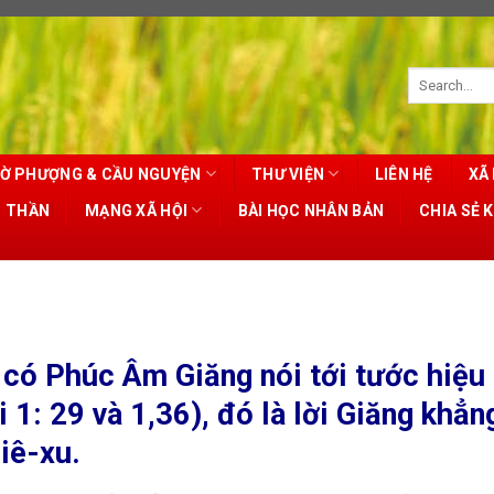
Ờ PHƯỢNG & CẦU NGUYỆN
THƯ VIỆN
LIÊN HỆ
XÃ 
T THẦN
MẠNG XÃ HỘI
BÀI HỌC NHÂN BẢN
CHIA SẺ 
 có Phúc Âm Giăng nói tới tước hiệu
 1: 29 và 1,36), đó là lời Giăng khẳn
iê-xu.