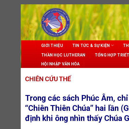
Skip
to
content
GIỚI THIỆU
TIN TỨC & SỰ KIỆN
TH
THẦN HỌC LUTHERAN
TỔNG HỢP TRIẾ
HỘI NHẬP VĂN HÓA
CHIÊN CỨU THẾ
Trong các sách Phúc Âm, chỉ
“Chiên Thiên Chúa” hai lần (Gi
định khi ông nhìn thấy Chúa G