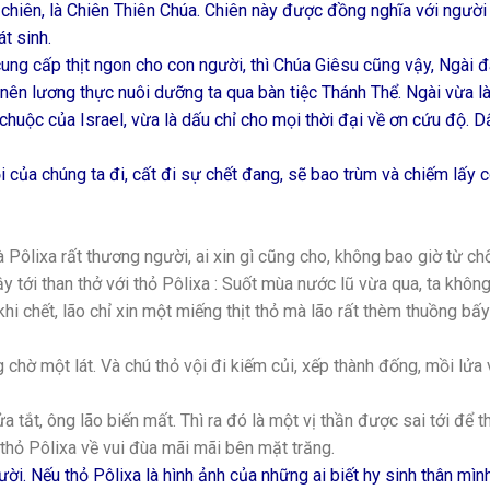
 chiên, là Chiên Thiên Chúa. Chiên này được đồng nghĩa với ngườ
át sinh.
cung cấp thịt ngon cho con người, thì Chúa Giêsu cũng vậy, Ngài 
rở nên lương thực nuôi dưỡng ta qua bàn tiệc Thánh Thể. Ngài vừa l
chuộc của Israel, vừa là dấu chỉ cho mọi thời đại về ơn cứu độ. D
ội của chúng ta đi, cất đi sự chết đang, sẽ bao trùm và chiếm lấy 
 Pôlixa rất thương người, ai xin gì cũng cho, không bao giờ từ ch
 tới than thở với thỏ Pôlixa : Suốt mùa nước lũ vừa qua, ta khôn
 khi chết, lão chỉ xin một miếng thịt thỏ mà lão rất thèm thuồng bấy
g chờ một lát. Và chú thỏ vội đi kiếm củi, xếp thành đống, mồi lửa 
 tắt, ông lão biến mất. Thì ra đó là một vị thần được sai tới để t
thỏ Pôlixa về vui đùa mãi mãi bên mặt trăng.
. Nếu thỏ Pôlixa là hình ảnh của những ai biết hy sinh thân mìn