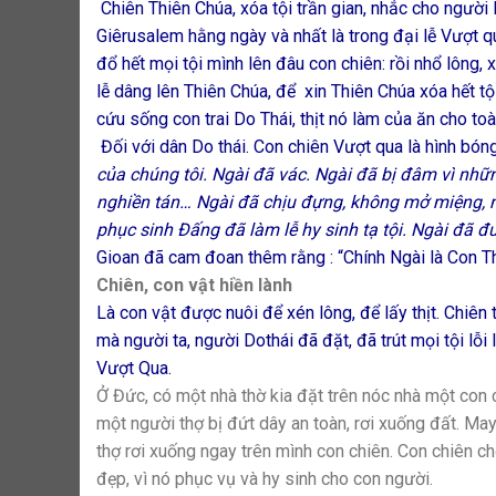
Chiên Thiên Chúa, xóa tội trần gian, nhắc cho người
Giêrusalem hằng ngày và nhất là trong đại lễ Vượt q
đổ hết mọi tội mình lên đâu con chiên: rồi nhổ lông,
lễ dâng lên Thiên Chúa, để xin Thiên Chúa xóa hết tộ
cứu sống con trai Do Thái, thịt nó làm của ăn cho t
Đối với dân Do thái. Con chiên Vượt qua là hình bó
của chúng tôi. Ngài đã vác. Ngài đã bị đâm vì nhữn
nghiền tán… Ngài đã chịu đựng, không mở miệng, n
phục sinh Đấng đã làm lễ hy sinh tạ tội. Ngài đã đ
Gioan đã cam đoan thêm rằng : “Chính Ngài là Con Th
Chiên, con vật hiền lành
Là con vật được nuôi để xén lông, để lấy thịt. Chiên 
mà người ta, người Dothái đã đặt, đã trút mọi tội lỗi
Vượt Qua.
Ở Đức, có một nhà thờ kia đặt trên nóc nhà một con 
một người thợ bị đứt dây an toàn, rơi xuống đất. May
thợ rơi xuống ngay trên mình con chiên. Con chiên ch
đẹp, vì nó phục vụ và hy sinh cho con người.