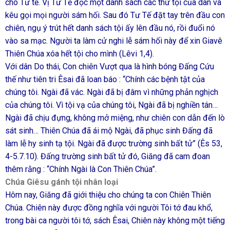
cho Tư tế. Vị Tư Tế đọc một danh sách các thứ tội của dân và
kêu gọi mọi người sám hối. Sau đó Tư Tế đặt tay trên đầu con
chiên, ngụ ý trút hết danh sách tội ấy lên đầu nó, rồi đuổi nó
vào sa mạc. Người ta làm cử nghi lễ sám hối này để xin Giavê
Thiên Chúa xóa hết tội cho mình (Lêvi 1,4).
Với dân Do thái, Con chiên Vượt qua là hình bóng Đấng Cứu
thế như tiên tri Êsai đã loan báo : “Chính các bệnh tật của
chúng tôi. Ngài đã vác. Ngài đã bị đâm vì những phản nghịch
của chúng tôi. Vì tội vạ của chúng tôi, Ngài đã bị nghiền tán…
Ngài đã chịu đựng, không mở miệng, như chiên con dẫn đến lò
sát sinh… Thiên Chúa đã ái mộ Ngài, đã phục sinh Đấng đã
làm lễ hy sinh tạ tội. Ngài đã được trường sinh bất tử” (Ês 53,
4-5.7.10). Đấng trường sinh bất tử đó, Giăng đã cam đoan
thêm rằng : “Chính Ngài là Con Thiên Chúa”.
Chúa Giêsu gánh tội nhân loại
Hôm nay, Giăng đã giới thiệu cho chúng ta con Chiên Thiên
Chúa. Chiên này được đồng nghĩa với người Tôi tớ đau khổ,
trong bài ca người tôi tớ, sách Êsai, Chiên này không một tiếng