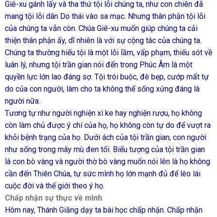
Giê-xu gánh lấy và tha thứ tội lỗi chúng ta, như con chiên đã
mang tội lỗi dân Do thái vào sa mạc. Nhưng thân phận tội lỗi
của chúng ta vẫn còn. Chúa Giê-xu muốn giúp chúng ta cải
thiện thân phận ấy, dĩ nhiên là với sự cộng tác của chúng ta.
Chúng ta thường hiểu tội là một lỗi lầm, vấp phạm, thiếu sót về
luân lý, nhưng tội trần gian nói đến trong Phúc Âm là một
quyền lực lớn lao đáng sợ. Tội trói buộc, đè bẹp, cướp mất tự
do của con người, làm cho ta không thể sống xứng đáng là
người nữa.
Tương tự như người nghiện xì ke hay nghiện rượu, họ không
còn làm chủ được ý chí của họ, họ không còn tự do để vượt ra
khỏi bệnh trạng của họ. Dưới ách của tội trần gian, con người
như sống trong mây mù đen tối. Biểu tượng của tội trần gian
là con bò vàng và người thờ bò vàng muốn nói lên là họ không
cần đến Thiên Chúa, tự sức mình họ lớn mạnh đủ để lèo lái
cuộc đời và thế giới theo ý họ.
Chấp nhận sự thực về mình
Hôm nay, Thánh Giăng dạy ta bài học chấp nhận. Chấp nhận