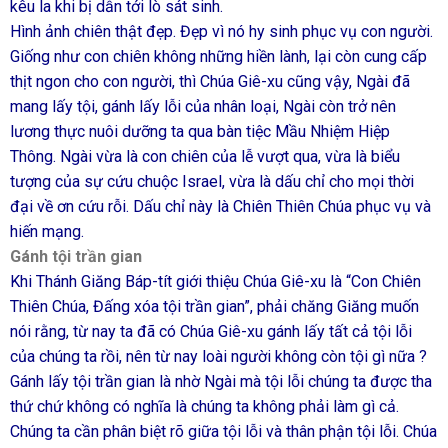
kêu la khi bị dẫn tới lò sát sinh.
Hình ảnh chiên thật đẹp. Đẹp vì nó hy sinh phục vụ con người.
Giống như con chiên không những hiền lành, lại còn cung cấp
thịt ngon cho con người, thì Chúa Giê-xu cũng vậy, Ngài đã
mang lấy tội, gánh lấy lỗi của nhân loại, Ngài còn trở nên
lương thực nuôi dưỡng ta qua bàn tiệc Mầu Nhiệm Hiệp
Thông. Ngài vừa là con chiên của lễ vượt qua, vừa là biểu
tượng của sự cứu chuộc Israel, vừa là dấu chỉ cho mọi thời
đại về ơn cứu rỗi. Dấu chỉ này là Chiên Thiên Chúa phục vụ và
hiến mạng.
Gánh tội trần gian
Khi Thánh Giăng Báp-tít giới thiệu Chúa Giê-xu là “Con Chiên
Thiên Chúa, Đấng xóa tội trần gian”, phải chăng Giăng muốn
nói rằng, từ nay ta đã có Chúa Giê-xu gánh lấy tất cả tội lỗi
của chúng ta rồi, nên từ nay loài người không còn tội gì nữa ?
Gánh lấy tội trần gian là nhờ Ngài mà tội lỗi chúng ta được tha
thứ chứ không có nghĩa là chúng ta không phải làm gì cả.
Chúng ta cần phân biệt rõ giữa tội lỗi và thân phận tội lỗi. Chúa