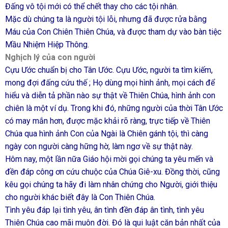
Đấng vô tội mới có thể chết thay cho các tội nhân.
Mặc dù chúng ta là người tội lỗi, nhưng đã được rửa bằng
Máu của Con Chiên Thiên Chúa, và được tham dự vào bàn tiệc
Mầu Nhiệm Hiệp Thông.
Nghịch lý của con người
Cựu Ước chuẩn bị cho Tân Ước. Cựu Ước, người ta tìm kiếm,
mong đợi đấng cứu thế ; Họ dùng mọi hình ảnh, mọi cách để
hiểu và diễn tả phần nào sự thật về Thiên Chúa, hình ảnh con
chiên là một ví dụ. Trong khi đó, những người của thời Tân Ước
có may mắn hơn, được mặc khải rõ ràng, trực tiếp về Thiên
Chúa qua hình ảnh Con của Ngài là Chiên gánh tội, thì càng
ngày con người càng hững hờ, làm ngơ về sự thật này.
Hôm nay, một lần nữa Giáo hội mời gọi chúng ta yêu mến và
đền đáp công ơn cứu chuộc của Chúa Giê-xu. Đồng thời, cũng
kêu gọi chúng ta hãy đi làm nhân chứng cho Người, giới thiệu
cho người khác biết đây là Con Thiên Chúa.
Tình yêu đáp lại tình yêu, ân tình đền đáp ân tình, tình yêu
Thiên Chúa cao mãi muôn đời. Đó là qui luật căn bản nhất của