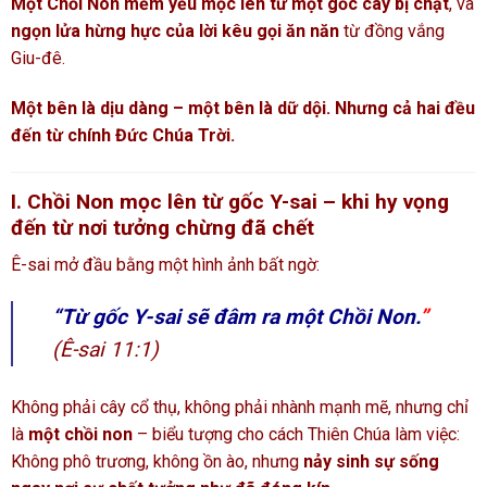
Một Chồi Non mềm yếu mọc lên từ một gốc cây bị chặt
, và
ngọn lửa hừng hực của lời kêu gọi ăn năn
từ đồng vắng
Giu-đê.
Một bên là dịu dàng – một bên là dữ dội. Nhưng cả hai đều
đến từ chính Đức Chúa Trời.
I. Chồi Non mọc lên từ gốc Y-sai – khi hy vọng
đến từ nơi tưởng chừng đã chết
Ê-sai mở đầu bằng một hình ảnh bất ngờ:
“Từ gốc Y-sai sẽ đâm ra một Chồi Non.
”
(Ê-sai 11:1)
Không phải cây cổ thụ, không phải nhành mạnh mẽ, nhưng chỉ
là
một chồi non
– biểu tượng cho cách Thiên Chúa làm việc:
Không phô trương, không ồn ào, nhưng
nảy sinh sự sống