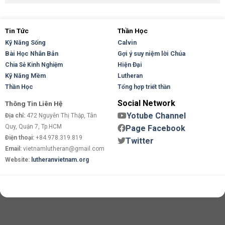
Tin Tức
Thần Học
Kỹ Năng Sống
Calvin
Bài Học Nhân Bản
Gợi ý suy niệm lời Chúa
Hiện Đại
Chia Sẻ Kinh Nghiệm
Kỹ Năng Mềm
Lutheran
Thần Học
Tổng hợp triết thần
Social Network
Thông Tin Liên Hệ
Yotube Channel
Địa chỉ:
472 Nguyễn Thị Thập, Tân
Quy, Quận 7, Tp.HCM
Page Facebook
Điện thoại:
+84.978.319.819
Twitter
Email:
vietnamlutheran@gmail.com
Website:
lutheranvietnam.org
Copyright 2026 ©
Flatsome Theme