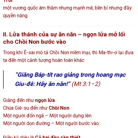
Trời
:
một vương quốc âm thầm nhưng mạnh mẽ, bền bỉ nhưng đầy
quyền năng.
II. Lửa thánh của sự ăn năn – ngọn lửa mở lối
cho Chồi Non bước vào
Trong khi Ê-sai mô tả Chồi Non mềm mại, thì Ma-thi-ơ lại đưa
ta đến một cảnh tượng hoàn toàn khác:
“Giăng Báp-tít rao giảng trong hoang mạc
Giu-đê: Hãy ăn năn!”
(Mt 3:1–2)
Giăng đến như
ngọn lửa
.
Chúa Giê-su đến như
Chồi Non
.
Một người đốn ngã – Một người dựng lên.
Một người dọn đường – Một người bước vào.
Điều kỳ diệu là
Cả hai đều cần thiết
.