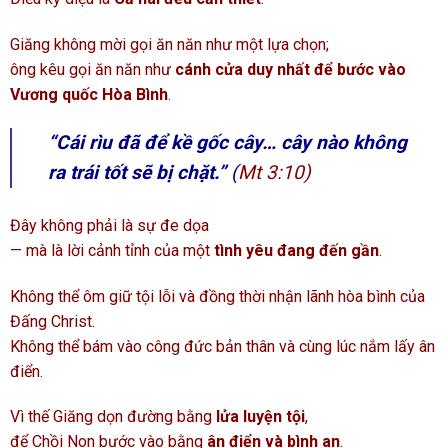
Giăng không mời gọi ăn năn như một lựa chọn;
ông kêu gọi ăn năn như
cánh cửa duy nhất để bước vào
Vương quốc Hòa Bình
.
“Cái rìu đã để kề gốc cây… cây nào không
ra trái tốt sẽ bị chặt.”
(
Mt 3:10)
Đây không phải là sự đe dọa
— mà là lời cảnh tỉnh của một
tình yêu đang đến gần
.
Không thể ôm giữ tội lỗi và đồng thời nhận lãnh hòa bình của
Đấng Christ.
Không thể bám vào công đức bản thân và cùng lúc nắm lấy ân
điển.
Vì thế Giăng dọn đường bằng
lửa luyện tội
,
để Chồi Non bước vào bằng
ân điển và bình an
.