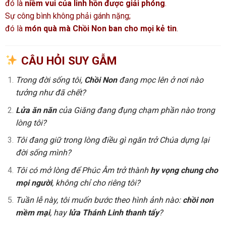
đó là
niềm vui của linh hồn được giải phóng
.
Sự công bình không phải gánh nặng;
đó là
món quà mà Chồi Non ban cho mọi kẻ tin
.
CÂU HỎI SUY GẪM
Trong đời sống tôi,
Chồi Non
đang mọc lên ở nơi nào
tưởng như đã chết?
Lửa ăn năn
của Giăng đang đụng chạm phần nào trong
lòng tôi?
Tôi đang giữ trong lòng điều gì ngăn trở Chúa dựng lại
đời sống mình?
Tôi có mở lòng để Phúc Âm trở thành
hy vọng chung cho
mọi người
, không chỉ cho riêng tôi?
Tuần lễ này, tôi muốn bước theo hình ảnh nào:
chồi non
mềm mại
, hay
lửa Thánh Linh thanh tẩy
?