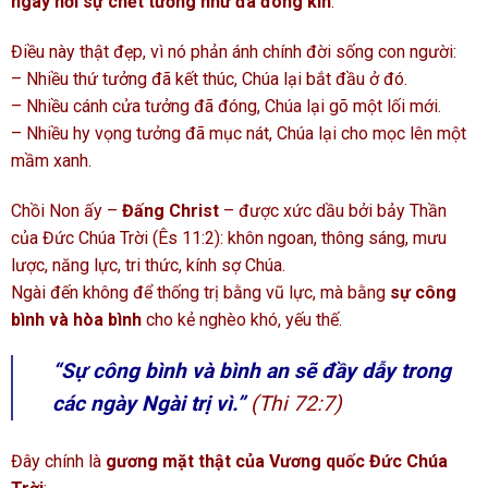
ngay nơi sự chết tưởng như đã đóng kín
.
Điều này thật đẹp, vì nó phản ánh chính đời sống con người:
– Nhiều thứ tưởng đã kết thúc, Chúa lại bắt đầu ở đó.
– Nhiều cánh cửa tưởng đã đóng, Chúa lại gõ một lối mới.
– Nhiều hy vọng tưởng đã mục nát, Chúa lại cho mọc lên một
mầm xanh.
Chồi Non ấy –
Đấng Christ
– được xức dầu bởi bảy Thần
của Đức Chúa Trời (Ês 11:2): khôn ngoan, thông sáng, mưu
lược, năng lực, tri thức, kính sợ Chúa.
Ngài đến không để thống trị bằng vũ lực, mà bằng
sự công
bình và hòa bình
cho kẻ nghèo khó, yếu thế.
“Sự công bình và bình an sẽ đầy dẫy trong
các ngày Ngài trị vì.”
(Thi 72:7)
Đây chính là
gương mặt thật của Vương quốc Đức Chúa