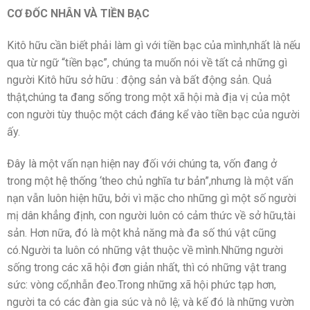
CƠ ĐỐC NHÂN VÀ TIỀN BẠC
Kitô hữu cần biết phải làm gì với tiền bạc của mình,nhất là nếu
qua từ ngữ “tiền bạc”, chúng ta muốn nói về tất cả những gì
người Kitô hữu sở hữu : động sản và bất động sản. Quả
thật,chúng ta đang sống trong một xã hội mà địa vị của một
con người tùy thuộc một cách đáng kể vào tiền bạc của người
ấy.
Đây là một vấn nạn hiện nay đối với chúng ta, vốn đang ở
trong một hệ thống ‘theo chủ nghĩa tư bản”,nhưng là một vấn
nạn vẫn luôn hiện hữu, bởi vì mặc cho những gì một số người
mị dân khẳng định, con người luôn có cảm thức về sở hữu,tài
sản. Hơn nữa, đó là một khả năng mà đa số thú vật cũng
có.Người ta luôn có những vật thuộc về mình.Những người
sống trong các xã hội đơn giản nhất, thì có những vật trang
sức: vòng cổ,nhẫn đeo.Trong những xã hội phức tạp hơn,
người ta có các đàn gia súc và nô lệ; và kế đó là những vườn