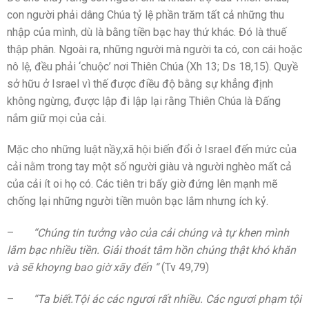
con người phải dâng Chúa tỷ lệ phần trăm tất cả những thu
nhập của mình, dù là bằng tiền bạc hay thứ khác. Đó là thuế
thập phân. Ngoài ra, những người mà người ta có, con cái hoặc
nô lệ, đều phải ‘chuộc’ nơi Thiên Chúa (Xh 13; Ds 18,15). Quyề
sở hữu ở Israel vì thế được điều độ bằng sự khẳng định
không ngừng, được lập đi lập lại rằng Thiên Chúa là Đấng
nắm giữ mọi của cải.
Mặc cho những luật nầy,xã hội biến đổi ở Israel đến mức của
cải nằm trong tay một số người giàu và người nghèo mất cả
của cải ít oi họ có. Các tiên tri bấy giờ đứng lên mạnh mẽ
chống lại những người tiền muôn bạc lắm nhưng ích kỷ.
–
“Chúng tin tưởng vào của cải chúng và tự khen mình
lắm bạc nhiều tiền. Giải thoát tâm hồn chúng thật khó khăn
và sẽ khoyng bao giờ xãy đến “
(Tv 49,79)
–
“Ta biết.Tội ác các ngươi rất nhiều. Các ngươi phạm tội