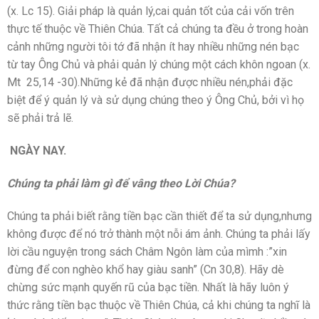
(x. Lc 15). Giải pháp là quản lý,cai quản tốt của cải vốn trên
thực tế thuộc về Thiên Chúa. Tất cả chúng ta đều ở trong hoàn
cảnh những người tôi tớ đã nhận ít hay nhiều những nén bạc
từ tay Ông Chủ và phải quản lý chúng một cách khôn ngoan (x.
Mt 25,14 -30).Những kẻ đã nhận được nhiều nén,phải đặc
biệt để ý quản lý và sử dụng chúng theo ý Ông Chủ, bởi vì họ
sẽ phải trả lẽ.
NGÀY NAY.
Chúng ta phải làm gì để vâng theo Lời Chúa?
Chúng ta phải biết rằng tiền bạc cần thiết để ta sử dụng,nhưng
không được để nó trở thành một nỗi ám ảnh. Chúng ta phải lấy
lời cầu nguyện trong sách Châm Ngôn làm của mìmh :”xin
đừng để con nghèo khổ hay giàu sanh” (Cn 30,8). Hãy dè
chừng sức mạnh quyến rũ của bạc tiền. Nhất là hãy luôn ý
thức rằng tiền bạc thuộc về Thiên Chúa, cả khi chúng ta nghĩ là