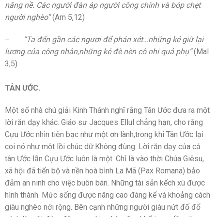
năng nề. Các người đàn áp người công chính và bóp chẹt
người nghèo”
(Am 5,12)
–
“Ta đến gần các ngươi để phán xét…những kẻ giữ lại
lương của công nhân,những kẻ đè nèn cô nhi quả phụ”
(Mal
3,5)
TÂN ƯỚC.
Một số nhà chú giải Kinh Thánh nghĩ rằng Tân Ước đưa ra một
lời răn dạy khác. Giáo sư Jacques Ellul chẳng hạn, cho rằng
Cựu Ước nhìn tiên bạc như một ơn lành,trong khi Tân Ước lại
coi nó như một lồi chúc dữ.Không đùng. Lời răn dạy của cả
tân Ước lẫn Cựu Ước luôn là một. Chỉ là vào thời Chúa Giêsu,
xã hội đã tiến bộ và nền hoà bình La Mã (Pax Romana) bảo
đảm an ninh cho việc buôn bán. Những tài sản kếch xù được
hình thành. Mức sống được nâng cao đáng kể và khoảng cách
giàu nghèo nới rộng. Bên cạnh những người giàu nứt đố đổ