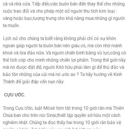
câ và nhà cửa. Tiếp đến,việc buôn bán đến thay thế cho những
cuộc trao đổi và cho phép một số người thu tích kim loại :
vàng hoặc bạc,tượng trưng cho khả năng mua những gì người
ta muốn.
Lịch sử cho chúng ta biết rằng không phải chỉ có sự khôn
ngoan giúp người ta buôn bán nên giàu có, mà còn nhờ mánh
khoé và lừa đảo nữa. Và người chiến binh bằng vũ lực,cũng có
thể tích cóp cho mình những chiến lợi phẩm. Trong thế giới nầy
mà nó được đặt để, người Kitô hữu phải làm gì để thủ đắc và
bảo tồn những của cải mà nó ước ao ? Ta hãy hướng về Kinh
Thánh để giải đáp vấn nạn nầy:
CỰU ƯỚC.
Trong Cựu Ước, luật Môsê tóm tắt trong 10 giới răn mà Thiên
Chúa ban cho trên núi Sinai,thiết lập quyền sở hữu một cách
nghiêm nhặt. Chúng ta đọc thấy hai trong 10 giới răn bảo vệ