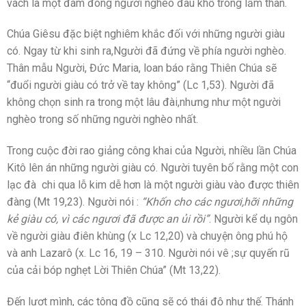
vách là một đám đông người nghèo đau khổ trong lầm than.
Chúa Giêsu đặc biệt nghiêm khắc đối với những người giàu
có. Ngay từ khi sinh ra,Người đã đứng về phía người nghèo.
Thân mẫu Người, Đức Maria, loan báo rằng Thiên Chúa sẽ
“đuổi người giàu có trở về tay không” (Lc 1,53). Người đã
không chọn sinh ra trong một lâu đài,nhưng như một người
nghèo trong số những người nghèo nhất.
Trong cuộc đời rao giảng công khai của Người, nhiều lần Chúa
Kitô lên án những người giàu có. Người tuyên bố rằng một con
lạc đà chi qua lỗ kim dễ hơn là một người giàu vào được thiên
đàng (Mt 19,23). Người nói :
“Khốn cho các ngươi,hỡi những
kẻ giàu có, vì các ngươi đã được an ủi rồi”
. Người kể dụ ngôn
về người giàu điên khùng (x Lc 12,20) và chuyện ông phú hộ
và anh Lazarô (x. Lc 16, 19 – 310. Người nói vê ;sự quyến rũ
của cải bóp nghẹt Lời Thiên Chúa” (Mt 13,22).
Đến lượt mình, các tông đồ cũng sẽ có thái độ như thế. Thánh