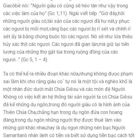
Giacôbê nói :”Người giàu có cũng sẽ héo tàn như vậy trong
các việc làm của họ” (Gc 1,11). Ngài viết tiếp :”Giờ đây,hỡi
những người giàu có,tài sản của các ngươi đã hư nát,y phục
các ngươi bị mối mọt,vàng bạc các ngươi bị rỉ sét và chính rỉ
sét ấy là bằng chứng buộc tội các ngươi. Nó sẽ như lửa thiêu
hủy xác thịt các ngươi. Các ngươi đã gian lận,mà giữ lại tiến
lương của những thợ gặt lúa trong ruộng đồng của các
ngươi…” (Gc 5, 1 – 4).
Ta có thể kể ra nhiều đoạn khác nữa,nhưng không đưọc phạm
sai lầm khi cho rằng giàu co` tự nó là một tội và nghèo khổ là
một nhân đức dưới mắt Chúa Giêsu và các môn đệ Người.
Không có việc kết án hệ thống tài sản người ta có.Chúa Giêsu
đã kể những dụ ngôn,trong đó người giàu có là hình ảnh của
Thiên Chúa Cha,chẳng hạn trong dụ ngôn đứa con hoang
đàng,trong dụ ngôn những người thợ được thuê làm vào
những giờ khác nhau;hay là dụ ngọn những nén bạc.Người
Samaritanô nhân lành có tiền và biết sử dụng tiền bạc cách tốt