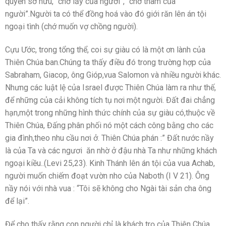
quyền sở hữu, “chớ lấy của người”, “chớ tham của
người”.Người ta có thể đồng hoá vào đó giới răn lên án tội
ngoại tình (chớ muốn vợ chồng người).
Cựu Ước, trong tổng thể, coi sự giàu có là một ơn lành của
Thiên Chúa ban.Chúng ta thấy điều đó trong trường hợp của
Sabraham, Giacop, ông Gióp,vua Salomon và nhiều người khác.
Nhưng các luật lệ của Israel được Thiên Chúa làm ra như thế,
để những của cải không tích tụ nơi một người. Đất đai chẳng
hạn,một trong những hình thức chính của sự giàu có,thuộc về
Thiên Chúa, Đấng phân phối nó một cách công bằng cho các
gia đình,theo nhu cầu nơi ở. Thiên Chúa phán :” Đất nước nầy
là của Ta và các ngươi ăn nhờ ở đậu nhà Ta như những khách
ngoại kiều..(Levi 25,23). Kinh Thánh lên án tội của vua Achab,
người muốn chiếm đoạt vườn nho của Naboth (I V 21). Ông
nầy nói với nhà vua : “Tôi sẽ không cho Ngài tài sản cha ông
để lại”.
Để cho thấy rằng con người chỉ là khách trọ của Thiên Chúa,