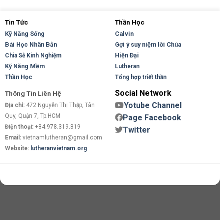
Tin Tức
Thần Học
Kỹ Năng Sống
Calvin
Bài Học Nhân Bản
Gợi ý suy niệm lời Chúa
Hiện Đại
Chia Sẻ Kinh Nghiệm
Kỹ Năng Mềm
Lutheran
Thần Học
Tổng hợp triết thần
Social Network
Thông Tin Liên Hệ
Yotube Channel
Địa chỉ:
472 Nguyễn Thị Thập, Tân
Quy, Quận 7, Tp.HCM
Page Facebook
Điện thoại:
+84.978.319.819
Twitter
Email:
vietnamlutheran@gmail.com
Website:
lutheranvietnam.org
Copyright 2026 ©
Flatsome Theme