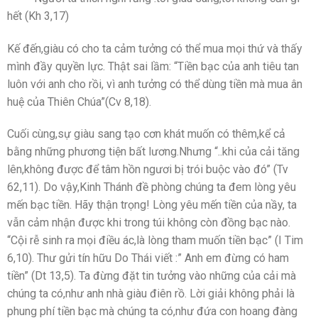
hết (Kh 3,17)
Kế đến,giàu có cho ta cảm tưởng có thể mua mọi thứ và thấy
mình đầy quyền lực. Thật sai lầm: “Tiền bạc của anh tiêu tan
luôn với anh cho rồi, vì anh tưởng có thể dùng tiền mà mua ân
huệ của Thiên Chúa”(Cv 8,18).
Cuối cùng,sự giàu sang tạo cơn khát muốn có thêm,kể cả
bằng những phương tiện bất lương.Nhưng “..khi của cải tăng
lên,không được để tâm hồn ngươi bị trói buộc vào đó” (Tv
62,11). Do vậy,Kinh Thánh đề phòng chúng ta đem lòng yêu
mến bạc tiền. Hãy thận trọng! Lòng yêu mến tiền của nầy, ta
vẫn cảm nhận được khi trong túi không còn đồng bạc nào.
“Cội rễ sinh ra mọi điều ác,là lòng tham muốn tiền bạc” (I Tim
6,10). Thư gửi tín hữu Do Thái viết :” Anh em đừng có ham
tiền” (Dt 13,5). Ta đừng đặt tin tưởng vào những của cải mà
chúng ta có,như anh nhà giàu điên rồ. Lời giải không phải là
phung phí tiền bạc mà chúng ta có,như đứa con hoang đàng