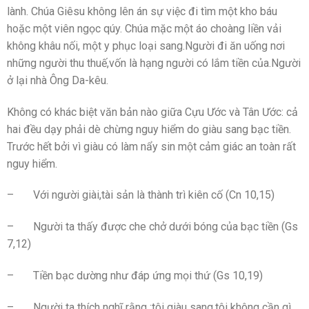
lành. Chúa Giêsu không lên án sự việc đi tìm một kho báu
hoặc một viên ngọc qúy. Chúa mặc một áo choàng liền vải
không khâu nối, một y phục loại sang.Người đi ăn uống nơi
những người thu thuế,vốn là hạng người có lắm tiền của.Người
ở lại nhà Ông Da-kêu.
Không có khác biệt văn bản nào giữa Cựu Ước và Tân Ước: cả
hai đều dạy phải dè chừng nguy hiểm do giàu sang bạc tiền.
Trước hết bởi vì giàu có làm nẩy sin một cảm giác an toàn rất
nguy hiểm.
– Với người giài,tài sản là thành trì kiên cố (Cn 10,15)
– Người ta thấy được che chở dưới bóng của bạc tiền (Gs
7,12)
– Tiền bạc dường như đáp ứng mọi thứ (Gs 10,19)
– Người ta thích nghĩ rằng :tôi giàu sang,tôi không cần gì