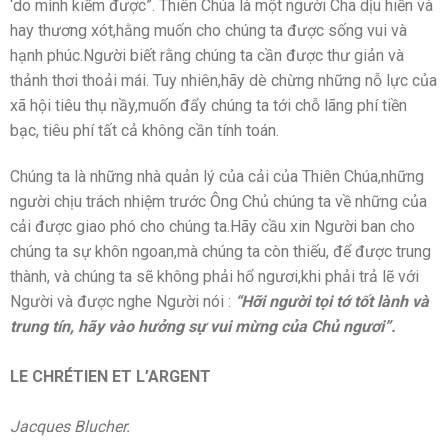
‘do mình kiếm được”. Thiên Chúa là một người Cha dịu hiền và
hay thương xót,hằng muốn cho chúng ta được sống vui và
hạnh phúc.Người biết rằng chúng ta cần được thư giản và
thảnh thơi thoải mái. Tuy nhiên,hãy dè chừng những nỗ lực của
xã hội tiêu thụ nầy,muốn đẩy chúng ta tới chỗ lãng phí tiền
bạc, tiêu phí tất cả không cần tính toán.
Chúng ta là những nhà quản lý của cải của Thiên Chúa,những
người chịu trách nhiệm trước Ông Chủ chúng ta về những của
cải được giao phó cho chúng ta.Hãy cầu xin Người ban cho
chúng ta sự khôn ngoan,mà chúng ta còn thiếu, để được trung
thành, và chúng ta sẽ không phải hổ ngươi,khi phải trả lẽ với
Người và được nghe Người nói :
“Hỡi người tọi tớ tốt lành và
trung tín, hãy vào hưởng sự vui mừng của Chủ ngươi”.
LE CHRÉTIEN ET L’ARGENT
Jacques Blucher.