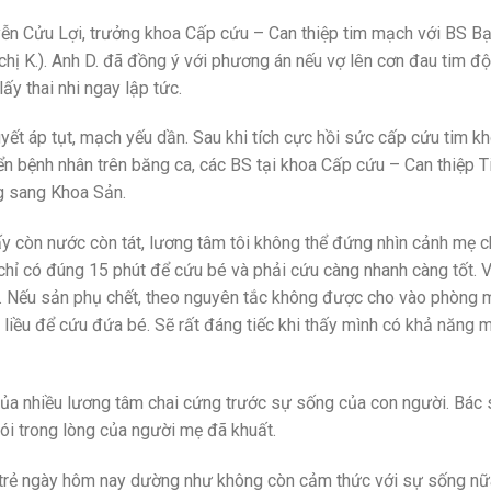
yễn Cửu Lợi, trưởng khoa Cấp cứu – Can thiệp tim mạch với BS B
chị K.). Anh D. đã đồng ý với phương án nếu vợ lên cơn đau tim độ
ấy thai nhi ngay lập tức.
 huyết áp tụt, mạch yếu dần. Sau khi tích cực hồi sức cấp cứu tim k
yển bệnh nhân trên băng ca, các BS tại khoa Cấp cứu – Can thiệp 
g sang Khoa Sản.
ấy còn nước còn tát, lương tâm tôi không thể đứng nhìn cảnh mẹ c
i chỉ có đúng 15 phút để cứu bé và phải cứu càng nhanh càng tốt. V
y. Nếu sản phụ chết, theo nguyên tắc không được cho vào phòng 
 liều để cứu đứa bé. Sẽ rất đáng tiếc khi thấy mình có khả năng 
của nhiều lương tâm chai cứng trước sự sống của con người. Bác 
i trong lòng của người mẹ đã khuất.
i trẻ ngày hôm nay dường như không còn cảm thức với sự sống nữ