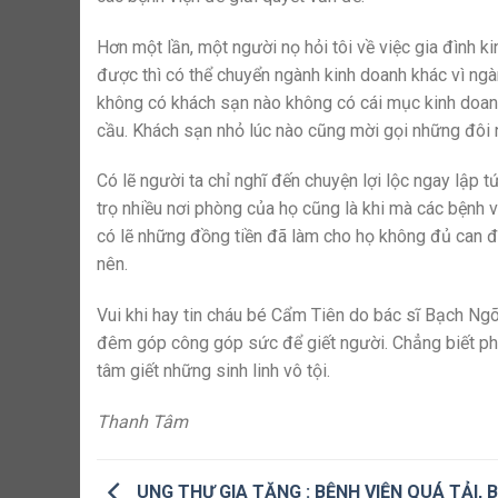
Hơn một lần, một người nọ hỏi tôi về việc gia đình k
được thì có thể chuyển ngành kinh doanh khác vì ngà
không có khách sạn nào không có cái mục kinh doanh
cầu. Khách sạn nhỏ lúc nào cũng mời gọi những đôi 
Có lẽ người ta chỉ nghĩ đến chuyện lợi lộc ngay lập 
trọ nhiều nơi phòng của họ cũng là khi mà các bệnh v
có lẽ những đồng tiền đã làm cho họ không đủ can 
nên.
Vui khi hay tin cháu bé Cẩm Tiên do bác sĩ Bạch Ngõ
đêm góp công góp sức để giết người. Chẳng biết phả
tâm giết những sinh linh vô tội.
Thanh Tâm
UNG THƯ GIA TĂNG : BỆNH VIỆN QUÁ TẢI, 