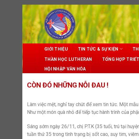
Skip
to
content
GIỚI THIỆU
TIN TỨC & SỰ KIỆN
TH
THẦN HỌC LUTHERAN
TỔNG HỢP TRIẾ
HỘI NHẬP VĂN HÓA
CÒN ĐÓ NHỮNG NỖI ĐAU !
Làm việc mệt, nghỉ tay chút để xem tin tức. Một mẫu 
Như một món quà nhỏ để tiếp tục hành trình của phậ
Sáng sớm ngày 26/11, chị P.T.K (35 tuổi, trú tại hu
tuần thứ 35 trong tình trạng bị sốt cao, suy tim, viê