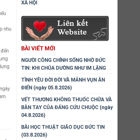
XÃ HỘI
nếu
ấp nhu
BÀI VIẾT MỚI
h đến
hưng
NGƯỜI CÔNG CHÍNH SỐNG NHỜ ĐỨC
 dựng
TIN: KHI CHÚA DƯỜNG NHƯ IM LẶNG
TÌNH YÊU ĐỜI ĐỜI VÀ MẢNH VỤN ÂN
ĐIỂN (ngày 05.8.2026)
 ngày
cam
VẾT THƯƠNG KHÔNG THUỐC CHỮA VÀ
BÀN TAY CỦA ĐẤNG CỨU CHUỘC (ngày
04.8.2026)
BÀI HỌC THUẬT GIÁO DỤC ĐỨC TIN
(03.8.2026)