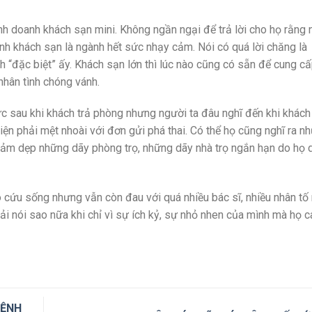
inh doanh khách sạn mini. Không ngần ngại để trả lời cho họ rằng 
nh khách sạn là ngành hết sức nhạy cảm. Nói có quá lời chăng là
 “đặc biệt” ấy. Khách sạn lớn thì lúc nào cũng có sẵn để cung c
nhân tình chóng vánh.
tức sau khi khách trả phòng nhưng người ta đâu nghĩ đến khi khác
iện phải mệt nhoài với đơn gửi phá thai. Có thể họ cũng nghĩ ra n
đảm dẹp những dãy phòng trọ, những dãy nhà trọ ngắn hạn do họ
 cứu sống nhưng vẫn còn đau với quá nhiều bác sĩ, nhiều nhân tố
i nói sao nữa khi chỉ vì sự ích kỷ, sự nhỏ nhen của mình mà họ 
BỆNH