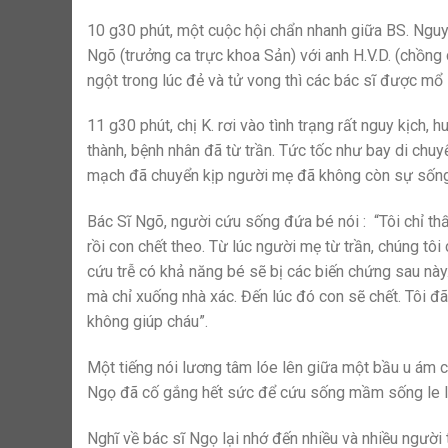
10 g30 phút, một cuộc hội chẩn nhanh giữa BS. Ngu
Ngõ (trưởng ca trực khoa Sản) với anh H.V.D. (chồng 
ngột trong lúc đẻ và tử vong thì các bác sĩ được mổ l
11 g30 phút, chị K. rơi vào tình trạng rất nguy kịch,
thành, bệnh nhân đã từ trần. Tức tốc như bay di chu
mạch đã chuyển kịp người mẹ đã không còn sự sốn
Bác Sĩ Ngõ, người cứu sống đứa bé nói : “Tôi chỉ th
rồi con chết theo. Từ lúc người mẹ từ trần, chúng tô
cứu trễ có khả năng bé sẽ bị các biến chứng sau nà
mà chỉ xuống nhà xác. Đến lúc đó con sẽ chết. Tôi đã
không giúp cháu”.
Một tiếng nói lương tâm lóe lên giữa một bầu u ám 
Ngọ đã cố gắng hết sức để cứu sống mầm sống le ló
Nghĩ về bác sĩ Ngọ lại nhớ đến nhiều và nhiều ngườ