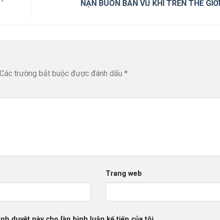
NẠN BUÔN BÁN VŨ KHÍ TRÊN THẾ GIỚ
Các trường bắt buộc được đánh dấu
*
Trang web
ình duyệt này cho lần bình luận kế tiếp của tôi.