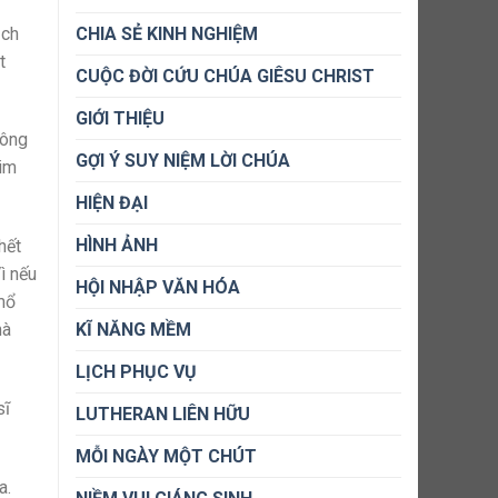
ạch
CHIA SẺ KINH NGHIỆM
t
CUỘC ĐỜI CỨU CHÚA GIÊSU CHRIST
GIỚI THIỆU
hông
GỢI Ý SUY NIỆM LỜI CHÚA
Tim
HIỆN ĐẠI
HÌNH ẢNH
hết
ì nếu
HỘI NHẬP VĂN HÓA
mổ
KĨ NĂNG MỀM
mà
LỊCH PHỤC VỤ
sĩ
LUTHERAN LIÊN HỮU
MỖI NGÀY MỘT CHÚT
a.