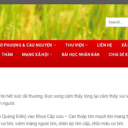
Ờ PHƯỢNG & CẦU NGUYỆN
THƯ VIỆN
LIÊN HỆ
XÃ 
T THẦN
MẠNG XÃ HỘI
BÀI HỌC NHÂN BẢN
CHIA SẺ 
tin hết sức dễ thương. Đọc xong cảm thấy lòng lại cảm thấy vui v
n người.
yện Quảng Điền) vào Khoa Cấp cứu – Can thiệp tim mạch khi mang t
m cơ tim, viêm màng ngoài tim, chèn ép tim cấp, nhồi máu cơ tim.