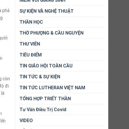
NIỀM VUI GIÁNG SINH
à phá
SỰ KIỆN VÀ NGHỆ THUẬT
ng
THẦN HỌC
THỜ PHƯỢNG & CẦU NGUYỆN
gười
THƯ VIÊN
TIÊU ĐIỂM
ến
TIN GIÁO HỘI TOÀN CẦU
TIN TỨC & SỰ KIỆN
g còn
độ đi
TIN TỨC LUTHERAN VIỆT NAM
 là
TỔNG HỢP TRIẾT THẦN
Tư Vấn Điều Trị Covid
n
VIDEO
đến