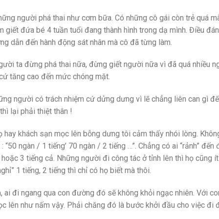
 những người phá thai như cơm bữa. Có những cô gái còn trẻ quá m
m giết đứa bé 4 tuần tuổi đang thành hình trong dạ mình. Điều đá
ường dẫn đến hành động sát nhân mà cô đã từng làm.
gười ta đừng phá thai nữa, đừng giết người nữa vì đã quá nhiều n
gày cứ tăng cao đến mức chóng mặt.
ững người có trách nhiệm cứ dửng dưng vì lẽ chẳng liên can gì đ
ì lại phải thiệt thân !
ọ hay khách sạn mọc lên bỗng dưng tôi cảm thấy nhói lòng. Khôn
“50 ngàn / 1 tiếng’ 70 ngàn / 2 tiếng …”. Chẳng có ai “rảnh” đến 
 hoặc 3 tiếng cả. Những người đi công tác ở tỉnh lên thì họ cũng ít
ỉ” 1 tiếng, 2 tiếng thì chỉ có họ biết mà thôi.
 ai đi ngang qua con đường đó sẽ không khỏi ngạc nhiên. Với co
ọc lên như nấm vậy. Phải chăng đó là bước khởi đầu cho việc đi 