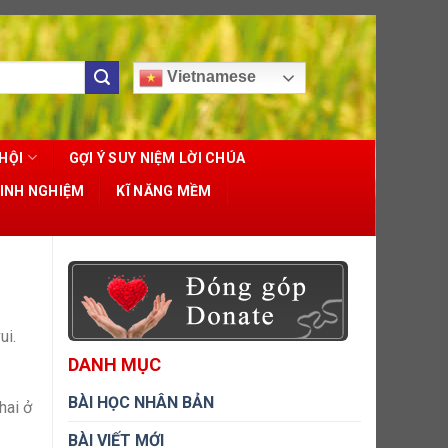
Vietnamese
HỘI
GỢI Ý SUY NIỆM LỜI CHÚA
KINH NGHIỆM
KĨ NĂNG MỀM
ui.
DANH MỤC
BÀI HỌC NHÂN BẢN
hai ở
BÀI VIẾT MỚI