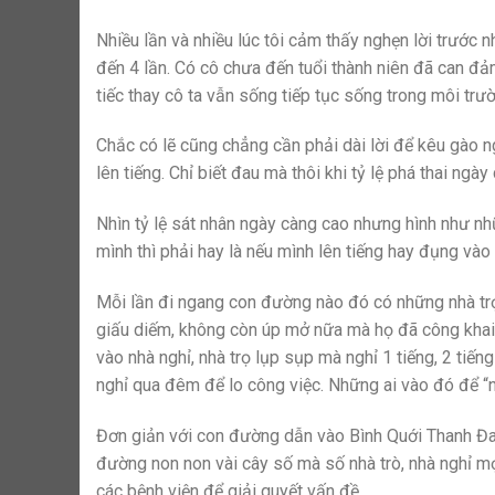
Nhiều lần và nhiều lúc tôi cảm thấy nghẹn lời trước
đến 4 lần. Có cô chưa đến tuổi thành niên đã can đả
tiếc thay cô ta vẫn sống tiếp tục sống trong môi tr
Chắc có lẽ cũng chẳng cần phải dài lời để kêu gào n
lên tiếng. Chỉ biết đau mà thôi khi tỷ lệ phá thai n
Nhìn tỷ lệ sát nhân ngày càng cao nhưng hình như nh
mình thì phải hay là nếu mình lên tiếng hay đụng vào th
Mỗi lần đi ngang con đường nào đó có những nhà tr
giấu diếm, không còn úp mở nữa mà họ đã công khai : 
vào nhà nghỉ, nhà trọ lụp sụp mà nghỉ 1 tiếng, 2 tiếng
nghỉ qua đêm để lo công việc. Những ai vào đó để “ngh
Đơn giản với con đường dẫn vào Bình Quới Thanh Đa,
đường non non vài cây số mà số nhà trò, nhà nghỉ m
các bệnh viện để giải quyết vấn đề.