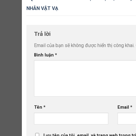
NHÂN VẬT VẠ
Trả lời
Email của bạn sẽ không được hiển thị công khai.
Bình luận
*
Tên
*
Email
*
Lưu tên của tôi, email, và trang web trong tr